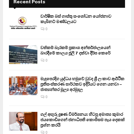
Recent Posts
වාර්ෂික බස් ගාස්තු සංශෝධන යෝජනාව
කැබිනට් මණ්ඩලයට
0
වත්කම් බැරකම් ප්‍රකාශ අන්තර්ජාලයෙන්
බාරදීමේ කාලය ජූලි 7 දක්වා දීර්ඝ කෙරේ
0
මැදපෙරදිග යුද්ධය හමුවේ වුවද ශ්‍රී ලංකාව ආර්ථික
ප්‍රතිසංස්කරණ සාර්ථකව ඉදිරියට ගෙන යනවා –
ජාත්‍යන්තර මූල්‍ය අරමුදල
0
ගල් අඟුරු දූෂණ විමර්ශනය: හිටපු අමාත්‍ය කුමාර
ජයකොඩිගෙන් ජනාධිපති කොමිසම පැය දෙකක්
ප්‍රශ්න කරයි
0