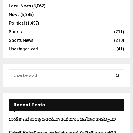
Local News
(3,062)
News
(5,385)
Political
(1,457)
Sports
(211)
Sports News
(210)
Uncategorized
(41)
S
e
a
S
r
c
E
h
Recent Posts
f
A
o
වාර්ෂික බස් ගාස්තු සංශෝධන යෝජනාව කැබිනට් මණ්ඩලයට
r
R
:
වත්කම් බැරකම් ප්‍රකාශ අන්තර්ජාලයෙන් බාරදීමේ කාලය ජූලි 7