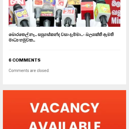
බොරතෙල් නෑ.. සපුගස්කන්ද වසා දැම්මා..- බලශක්ති ඇමති
මාධ්‍ය හමුවක..
6 COMMENTS
Comments are closed.