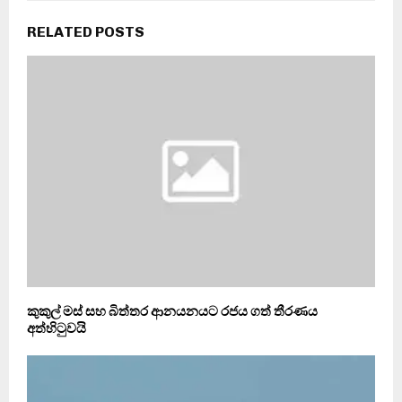
RELATED POSTS
කුකුල් මස් සහ බිත්තර ආනයනයට රජය ගත් තීරණය
අත්හිටුවයි