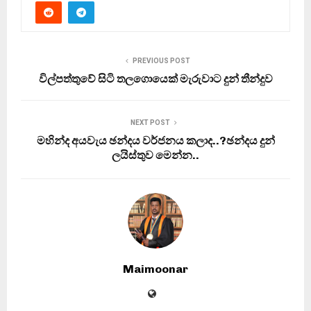
PREVIOUS POST
විල්පත්තුවේ සිටි තලගොයෙක් මැරුවාට දුන් තීන්දුව
NEXT POST
මහින්ද අයවැය ඡන්දය වර්ජනය කලාද..?ඡන්දය දුන්
ලයිස්තුව මෙන්න..
Maimoonar