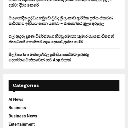
C
දක්වා දීර්ඝ කෙරේ
H
මැදපෙරදිග යුද්ධය හමුවේ වුවද ශ්‍රී ලංකාව ආර්ථික ප්‍රතිසංස්කරණ
සාර්ථකව ඉදිරියට ගෙන යනවා – ජාත්‍යන්තර මූල්‍ය අරමුදල
ගල් අඟුරු දූෂණ විමර්ශනය: හිටපු අමාත්‍ය කුමාර ජයකොඩිගෙන්
ජනාධිපති කොමිසම පැය දෙකක් ප්‍රශ්න කරයි
මිලදී ගන්නා මත්පැන්වල ප්‍රමිතිය සෙවීමට සුරාබදු
දෙපාර්තමේන්තුවෙන් නව App එකක්
Categories
AI News
Business
Business News
Entertainment