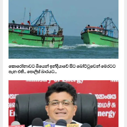
කොරෝනාවට බියෙන් ඉන්දියාවේ සිට බෝට්ටුවෙන් මෙරටට
පැන එති.. පොලිස් බාරයට..