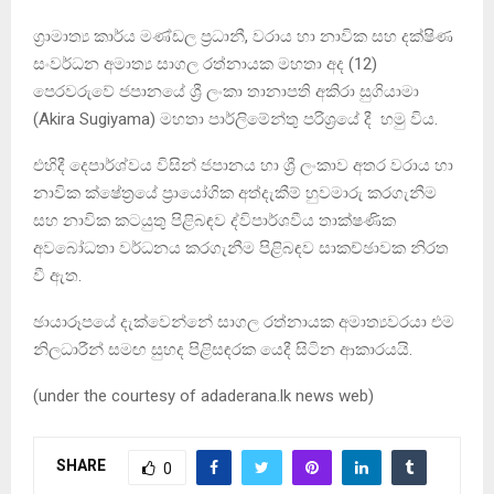
ග්‍රාමාත්‍ය කාර්ය මණ්ඩල ප්‍රධානී, වරාය හා නාවික සහ දක්ෂිණ
සංවර්ධන අමාත්‍ය සාගල රත්නායක මහතා අද (12)
පෙරවරුවේ ජපානයේ ශ්‍රී ලංකා තානාපති අකිරා සුගියාමා
(Akira Sugiyama) මහතා පාර්ලිමේන්තු පරිශ්‍රයේ දී හමු විය.
එහිදී දෙපාර්ශ්වය විසින් ජපානය හා ශ්‍රී ලංකාව අතර වරාය හා
නාවික ක්ෂේත්‍රයේ ප්‍රායෝගික අත්දැකීම් හුවමාරු කරගැනීම
සහ නාවික කටයුතු පිළිබඳව ද්විපාර්ශවීය තාක්ෂණික
අවබෝධතා වර්ධනය කරගැනීම පිළිබඳව සාකච්ඡාවක නිරත
වී ඇත.
ඡායාරූපයේ දැක්වෙන්නේ සාගල රත්නායක අමාත්‍යවරයා එම
නිලධාරීන් සමඟ සුහද පිළිසඳරක යෙදී සිටින ආකාරයයි.
(under the courtesy of adaderana.lk news web)
SHARE
0