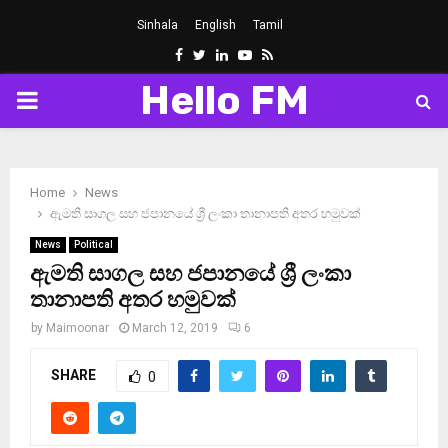
Sinhala
English
Tamil
Facebook
Twitter
Linkedin
Youtube
Rss
Hello FM
PRIMARY
MENU
Home
News
ඇමති සාගල සහ ජපානයේ ශ්‍රී ලංකා තානාපති අතර හමුවක්
News
Political
ඇමති සාගල සහ ජපානයේ ශ්‍රී ලංකා
තානාපති අතර හමුවක්
by
Maimoonar
March 12, 2019
6
SHARE
0