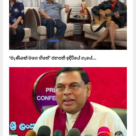
‘මැණිකේ මගෙ හිතේ’ ජනපති ඉදිරියේ ගැයේ…