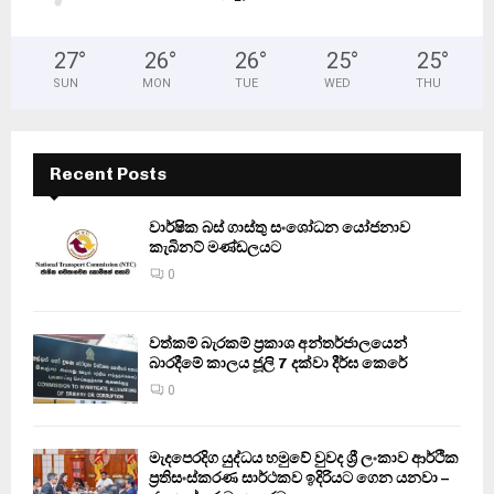
27
°
26
°
26
°
25
°
25
°
SUN
MON
TUE
WED
THU
Recent Posts
වාර්ෂික බස් ගාස්තු සංශෝධන යෝජනාව
කැබිනට් මණ්ඩලයට
0
වත්කම් බැරකම් ප්‍රකාශ අන්තර්ජාලයෙන්
බාරදීමේ කාලය ජූලි 7 දක්වා දීර්ඝ කෙරේ
0
මැදපෙරදිග යුද්ධය හමුවේ වුවද ශ්‍රී ලංකාව ආර්ථික
ප්‍රතිසංස්කරණ සාර්ථකව ඉදිරියට ගෙන යනවා –