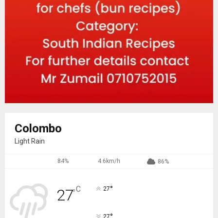
Colombo
Light Rain
84%
4.6km/h
86%
°
C
27
27
°
°
27