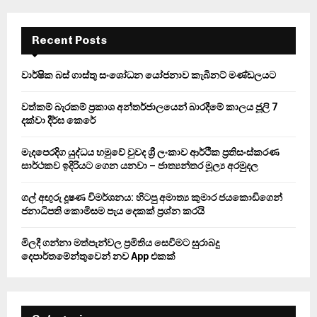
r
c
E
h
Recent Posts
f
A
o
වාර්ෂික බස් ගාස්තු සංශෝධන යෝජනාව කැබිනට් මණ්ඩලයට
r
R
:
වත්කම් බැරකම් ප්‍රකාශ අන්තර්ජාලයෙන් බාරදීමේ කාලය ජූලි 7
C
දක්වා දීර්ඝ කෙරේ
H
මැදපෙරදිග යුද්ධය හමුවේ වුවද ශ්‍රී ලංකාව ආර්ථික ප්‍රතිසංස්කරණ
සාර්ථකව ඉදිරියට ගෙන යනවා – ජාත්‍යන්තර මූල්‍ය අරමුදල
ගල් අඟුරු දූෂණ විමර්ශනය: හිටපු අමාත්‍ය කුමාර ජයකොඩිගෙන්
ජනාධිපති කොමිසම පැය දෙකක් ප්‍රශ්න කරයි
මිලදී ගන්නා මත්පැන්වල ප්‍රමිතිය සෙවීමට සුරාබදු
දෙපාර්තමේන්තුවෙන් නව App එකක්