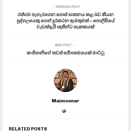
PREVIOUS POST
රත්ගම පැහැරගෙන ගොස් ඝාතනය කළ බව කියන
පුද්ගලයෙකු ගෙන් දුරකථන ඇමතුමක් – පොලිසියේ
වැඩක්දැයි ඥාතින්ට සැකකයක්
NEXT POST
කංජිපානිගේ තවත් සමීපතමයෙක් මාට්ටු
Maimoonar
RELATED POSTS