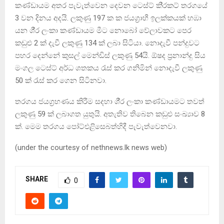
කණ්ඩායම අතර පැවැත්වෙන දෙවන ටෙස්ට් කි‍්‍රකට් තරගයේ
3 වන දිනය අදයි. ලකුණු 197 ක ක ජයග‍්‍රාහී ඉලක්කයක් හඹා
යන ශී‍්‍ර ලංකා කණ්ඩායම මීට නොබෝ වේලාවකට පෙර
කඩුළු 2 ක් දැවී ලකුණු 134 ක් ලබා සිටියා. නොදැවී පන්දුවට
පහර දෙන්නේ කුසල් මෙන්ඩිස් ලකුණු 54යි. ඕෂද ප‍්‍රනාන්දු සිය
මංගල ටෙස්ට් අර්ධ ශතකය රැස් කර ගනිමින් නොදැවී ලකුණු
50 ක් රැස් කර ගෙන සිටිනවා.
තරගය ජයග‍්‍රහණය කිරීම සදහා ශී‍්‍ර ලංකා කණ්ඩායමට තවත්
ලකුණු 59 ක් ලබාගත යුතුයි. අතැතිව තිබෙන කඩුළු සංඛ්‍යාව 8
ක්. මෙම තරගය පෝට්එළිසෙබත්හිදී පැවැත්වෙනවා.
(under the courtesy of nethnews.lk news web)
SHARE
0