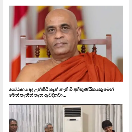
ගෝඨාභය අද උන්හිටි තැන් නැති වී අහිකුණ්ඨිකයකු මෙන්
මෙන් තැනින් තැන ඇවිදිනවා…