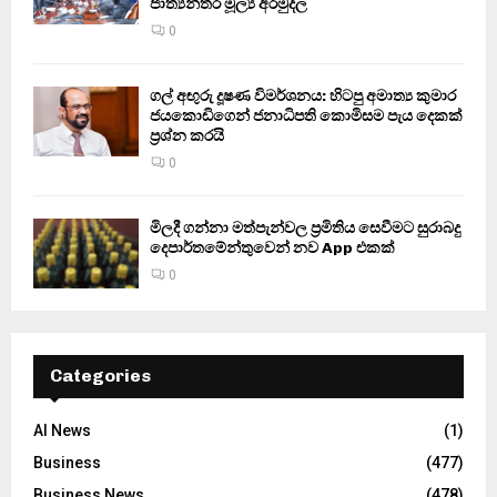
ජාත්‍යන්තර මූල්‍ය අරමුදල
0
ගල් අඟුරු දූෂණ විමර්ශනය: හිටපු අමාත්‍ය කුමාර
ජයකොඩිගෙන් ජනාධිපති කොමිසම පැය දෙකක්
ප්‍රශ්න කරයි
0
මිලදී ගන්නා මත්පැන්වල ප්‍රමිතිය සෙවීමට සුරාබදු
දෙපාර්තමේන්තුවෙන් නව App එකක්
0
Categories
AI News
(1)
Business
(477)
Business News
(478)