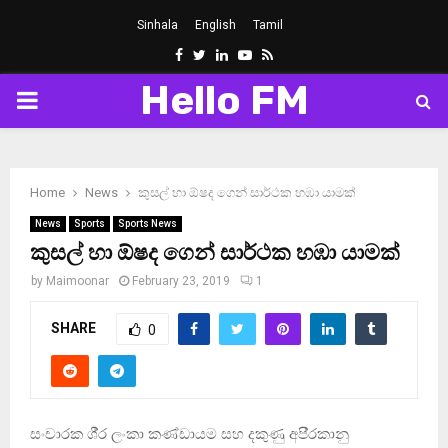
Sinhala
English
Tamil
Facebook
Twitter
Linkedin
Youtube
Rss
Hello FM
PRIMARY
MENU
Home
News
කුසල් හා ඕෂද ගෙන් සාර්ථක හඹා යාමක්
News
Sports
Sports News
කුසල් හා ඕෂද ගෙන් සාර්ථක හඹා යාමක්
by
Maimoonar
February 23, 2019
1
SHARE
0
සංචාරක ශී‍්‍ර ලංකා කණ්ඩායම සහ දකුණු අපි‍්‍රකානු