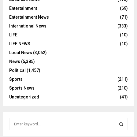
Entertainment
(69)
Entertainment News
(71)
International News
(333)
LIFE
(10)
LIFE NEWS
(10)
Local News
(3,062)
News
(5,385)
Political
(1,457)
Sports
(211)
Sports News
(210)
Uncategorized
(41)
S
e
a
S