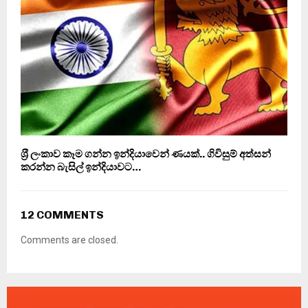
ශ‍්‍රී ලංකාව කෑම ගන්න ඉන්දියාවෙන් ණයක්.. ගිවිසුම් අත්සන්
කරන්න බැසිල් ඉන්දියාවට…
12 COMMENTS
Comments are closed.