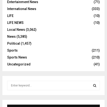
Entertainment News
(71)
International News
(333)
LIFE
(10)
LIFE NEWS
(10)
Local News
(3,062)
News
(5,385)
Political
(1,457)
Sports
(211)
Sports News
(210)
Uncategorized
(41)
S
e
a
S
r
c
E