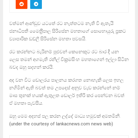
වත්මන් ආන්ඩුව යටතේ රට නැත්තටම නැති වී ඇතැයි
ජනාධිපති මෛත‍්‍රීපාල සිරිසේන මහතාගේ සොහොයුරු ප‍්‍රකට
ව්‍යාපාරික ඩඩ්ලි සිරිසේන මහතා පවසයි.
රට කරන්නට බැරිනම් පුළුවන් කෙනෙකුට රට බාර දී යන
ලෙස තමන් අගමැති රනිල් වික‍්‍රමසිංහ මහතාගෙන් ඉල්ලා සිටින
බවද ඔහු සදහන් කරයි.
අද වන විට ඩොලරය පාලනය කරගත නොහැකි ලෙස ඉහල
නගිමින් ඇති බවත් තම උපදෙස් අනුව වැඩ කරන්නේ නම්
මාස තුනක් හයක් ඇතුලත ඩොලර් ඉතිරි කර පෙන්වන බවත්
ඒ මහතා පැවසීය.
ඔහු මෙම අදහස් පල කරන ලද්දේ මාධ්‍ය හමුවක් අමතමිනි.
(under the courtesy of lankacnews.com news web)