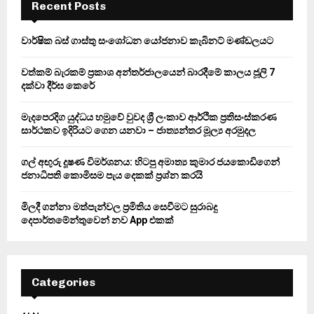
h
Recent Posts
f
A
o
වාර්ෂික බස් ගාස්තු සංශෝධන යෝජනාව කැබිනට් මණ්ඩලයට
r
R
:
වත්කම් බැරකම් ප්‍රකාශ අන්තර්ජාලයෙන් බාරදීමේ කාලය ජූලි 7
C
දක්වා දීර්ඝ කෙරේ
H
මැදපෙරදිග යුද්ධය හමුවේ වුවද ශ්‍රී ලංකාව ආර්ථික ප්‍රතිසංස්කරණ
සාර්ථකව ඉදිරියට ගෙන යනවා – ජාත්‍යන්තර මූල්‍ය අරමුදල
ගල් අඟුරු දූෂණ විමර්ශනය: හිටපු අමාත්‍ය කුමාර ජයකොඩිගෙන්
ජනාධිපති කොමිසම පැය දෙකක් ප්‍රශ්න කරයි
මිලදී ගන්නා මත්පැන්වල ප්‍රමිතිය සෙවීමට සුරාබදු
දෙපාර්තමේන්තුවෙන් නව App එකක්
Categories