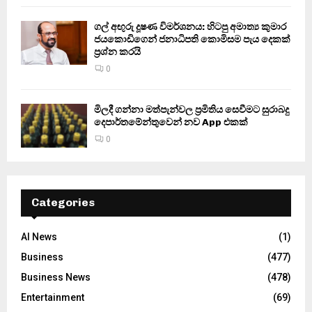
ගල් අඟුරු දූෂණ විමර්ශනය: හිටපු අමාත්‍ය කුමාර
ජයකොඩිගෙන් ජනාධිපති කොමිසම පැය දෙකක්
ප්‍රශ්න කරයි
0
මිලදී ගන්නා මත්පැන්වල ප්‍රමිතිය සෙවීමට සුරාබදු
දෙපාර්තමේන්තුවෙන් නව App එකක්
0
Categories
AI News
(1)
Business
(477)
Business News
(478)
Entertainment
(69)