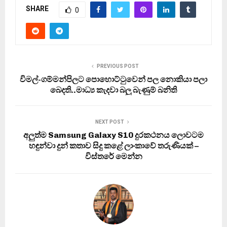
SHARE
0
PREVIOUS POST
විමල්-ගම්මන්පිලට පොහොට්ටුවෙන් පල නොකියා පලා
බෙදති..මාධ්‍ය කැදවා බලු බැණුම් බනිති
NEXT POST
අලුත්ම Samsung Galaxy S10 දුරකථනය ලොවටම
හඳුන්වා දුන් කතාව සිදු කළේ ලාංකාවේ තරුණියක් –
විස්තරේ මෙන්න