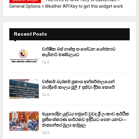
Weather widget
General Options > Weather API Key to get this widget work.
Recent Posts
වාර්ෂික බස් ගාස්තු සංශෝධන යෝජනාව
කැබිනට් මණ්ඩලයට
0
වත්කම් බැරකම් ප්‍රකාශ අන්තර්ජාලයෙන්
බාරදීමේ කාලය ජූලි 7 දක්වා දීර්ඝ කෙරේ
0
මැදපෙරදිග යුද්ධය හමුවේ වුවද ශ්‍රී ලංකාව ආර්ථික
ප්‍රතිසංස්කරණ සාර්ථකව ඉදිරියට ගෙන යනවා –
ජාත්‍යන්තර මූල්‍ය අරමුදල
0