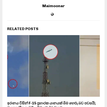
Maimoonar
RELATED POSTS
ඉරානය විසින් F-15 ප්‍රහාරක යානයක් බිම හෙළූ බව පවසයි;