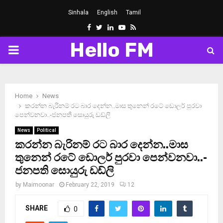
Sinhala
English
Tamil
Facebook
Twitter
Linkedin
Youtube
Rss
Hello FM
PRIMARY
MENU
Home
News
කරන්න බැරිනම් රට බාර දෙන්න..මාස තුනෙන් රටේ ඩොලර් පුරවා
පෙන්වනවා..-ජනපති සොයුරු ඩඩ්ලි
News
Political
කරන්න බැරිනම් රට බාර දෙන්න..මාස
තුනෙන් රටේ ඩොලර් පුරවා පෙන්වනවා..-
ජනපති සොයුරු ඩඩ්ලි
by
Maimoonar
February 22, 2019
12
SHARE
0