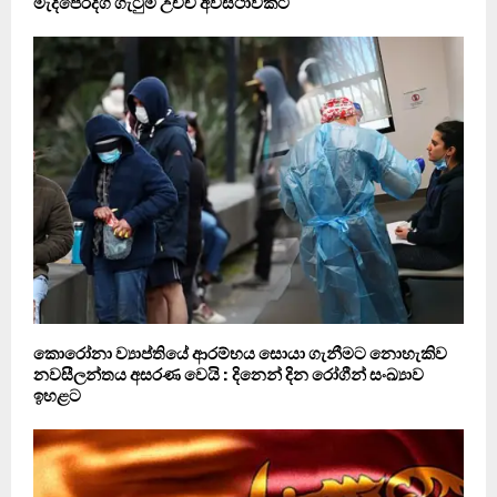
මැදපෙරදිග ගැටුම් උච්ච අවස්ථාවකට
කොරෝනා ව්‍යාප්තියේ ආරම්භය සොයා ගැනීමට නොහැකිව
නවසීලන්තය අසරණ වෙයි : දිනෙන් දින රෝගීන් සංඛ්‍යාව
ඉහළට