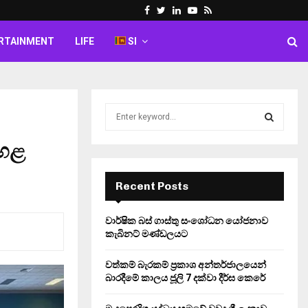
Facebook
Twitter
Linkedin
Youtube
Rss
RTAINMENT
LIFE
SI
S
e
a
ඉහළ
S
r
c
E
h
Recent Posts
f
A
o
වාර්ෂික බස් ගාස්තු සංශෝධන යෝජනාව
r
R
කැබිනට් මණ්ඩලයට
:
C
වත්කම් බැරකම් ප්‍රකාශ අන්තර්ජාලයෙන්
බාරදීමේ කාලය ජූලි 7 දක්වා දීර්ඝ කෙරේ
H