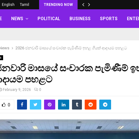
English
Tamil
TRENDING NOW
E
NEWS
POLITICAL
BUSINESS
SPORTS
ENTE
 News
2026 ජනවාරි මාසයේ සංචාරක පැමිණීම් ඉහළ ගියත් ආදායම පහළට
s
ජනවාරි මාසයේ සංචාරක පැමිණීම් 
 ආදායම පහළට
February 9, 2026
0
0