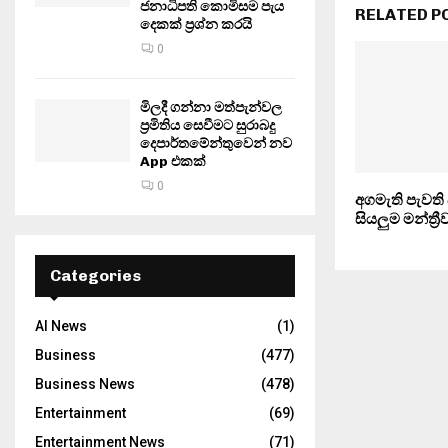
ජනාධිපති කොමිසම පැය
RELATED P
දෙකක් ප්‍රශ්න කරයි
0
මිලදී ගන්නා මත්පැන්වල
ප්‍රමිතිය සෙවීමට සුරාබදු
දෙපාර්තමේන්තුවෙන් නව
App එකක්
0
අගමැති පැවති 
සියලුම මන්ත්‍ර
Categories
AI News
(1)
Business
(477)
Business News
(478)
Entertainment
(69)
Entertainment News
(71)