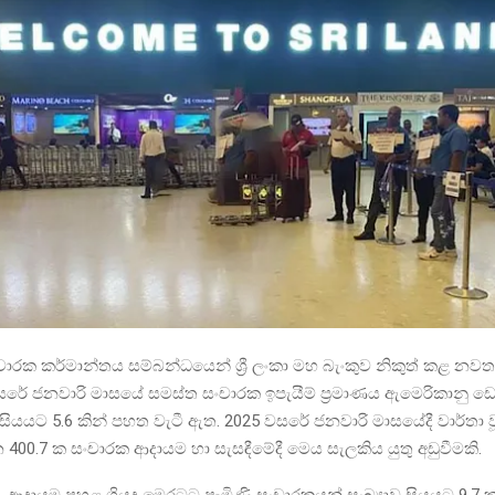
 සංචාරක කර්මාන්තය සම්බන්ධයෙන් ශ්‍රී ලංකා මහ බැංකුව නිකුත් කළ න
සරේ ජනවාරි මාසයේ සමස්ත සංචාරක ඉපැයීම් ප්‍රමාණය ඇමෙරිකානු ඩ
ා සියයට 5.6 කින් පහත වැටී ඇත. 2025 වසරේ ජනවාරි මාසයේදී වාර්තා 
 400.7 ක සංචාරක ආදායම හා සැසඳීමේදී මෙය සැලකිය යුතු අඩුවීමකි.