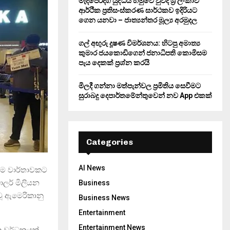
මැදපෙරදිග යුද්ධය හමුවේ වුවද ශ්‍රී ලංකාව
ආර්ථික ප්‍රතිසංස්කරණ සාර්ථකව ඉදිරියට
ගෙන යනවා – ජාත්‍යන්තර මූල්‍ය අරමුදල
ගල් අඟුරු දූෂණ විමර්ශනය: හිටපු අමාත්‍ය
කුමාර ජයකොඩිගෙන් ජනාධිපති කොමිසම
පැය දෙකක් ප්‍රශ්න කරයි
මිලදී ගන්නා මත්පැන්වල ප්‍රමිතිය සෙවීමට
සුරාබදු දෙපාර්තමේන්තුවෙන් නව App එකක්
Categories
AI News
වතම වාර්තාවකට
ොලර් මිලියන
Business
වූ ඇමෙරිකානු
Business News
Entertainment
Entertainment News