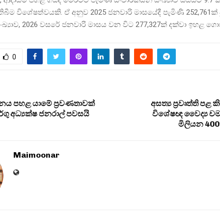
 ආදායම පහළ ගියද මෙරටට පැමිණි සංචාරකයන් සංඛ්‍යාව සියයට 9.7 
ිබීම විශේෂත්වයකි. ඒ අනුව 2025 ජනවාරි මාසයේදී පැමිණි 252,761ක් 
ඛ්‍යාව, 2026 වසරේ ජනවාරි මාසය වන විට 277,327ක් දක්වා ඉහළ ගොස
0
 පහළ යාමේ ප්‍රවණතාවක්
අසත්‍ය ප්‍රවෘත්ති පළ
ගු අධ්‍යක්ෂ ජනරාල් පවසයි
විශේෂඥ වෛද්‍ය චම
මිලියන 400
Maimoonar