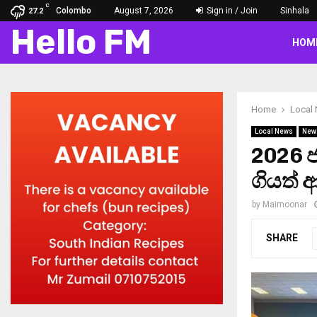
C
Colombo
August 7, 2026
Sign in / Join
Sinhala
27.2
Hello FM
HOM
Home
Local
Local News
New
2026 
ගියත්
by
Maimoonar
SHARE