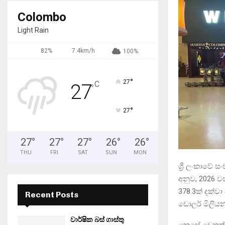
Colombo
Light Rain
82%
7.4km/h
100%
°
27
C
27
°
°
27
27
°
27
°
27
°
26
°
26
°
THU
FRI
SAT
SUN
MON
ශ්‍රී ලංකාවේ
අනුව, 2026 ව
378.3ක් දක්ව
Recent Posts
ඩොලර් මිලියන
වාර්ෂික බස් ගාස්තු