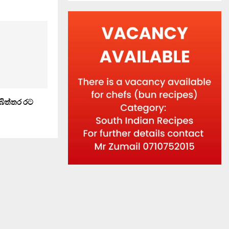
 බිත්තර රට