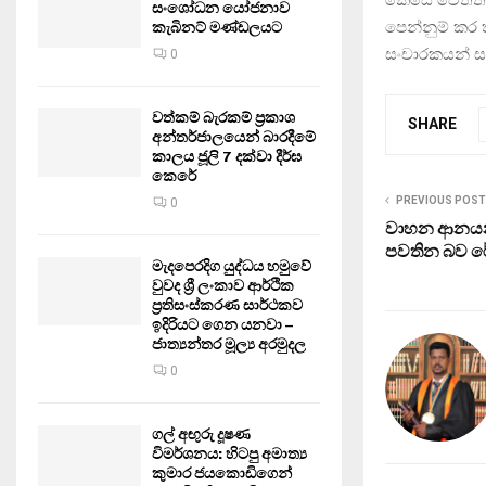
කෙසේ වෙතත්,
සංශෝධන යෝජනාව
පෙන්නුම් කර ත
කැබිනට් මණ්ඩලයට
සංචාරකයන් සං
0
වත්කම් බැරකම් ප්‍රකාශ
SHARE
අන්තර්ජාලයෙන් බාරදීමේ
කාලය ජූලි 7 දක්වා දීර්ඝ
කෙරේ
PREVIOUS POST
0
වාහන ආනයනය
පවතින බව රේ
මැදපෙරදිග යුද්ධය හමුවේ
වුවද ශ්‍රී ලංකාව ආර්ථික
ප්‍රතිසංස්කරණ සාර්ථකව
ඉදිරියට ගෙන යනවා –
ජාත්‍යන්තර මූල්‍ය අරමුදල
0
ගල් අඟුරු දූෂණ
විමර්ශනය: හිටපු අමාත්‍ය
කුමාර ජයකොඩිගෙන්