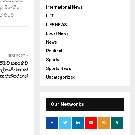
ක වර්ධනයක්
International News
වූ විදේශීය
් තිබේ.
LIFE
LIFE NEWS
Local News
News
Political
NEXT POST
Sports
 කිරීමට එරෙහිව
Sports News
ල් සංජීවගෙන්
ක එන්තරවාසි
Uncategorized
Our Networks