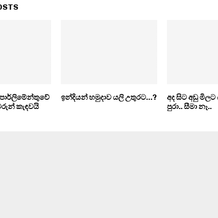
OSTS
පාර්ලිමේන්තුවේ
ඉන්දියන් හමුදාව යලි උතුරට…?
අද සිට අඩු මිලට
ීවරුන් කැඳවයි
පුරා.. සීමා නෑ..