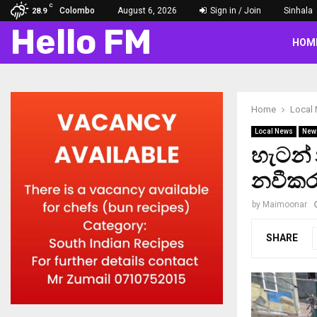
C
Colombo
August 6, 2026
Sign in / Join
Sinhala
28.9
Hello FM
HOM
Home
Local
Local News
New
හැටන්
නවීකර
by
Maimoonar
SHARE