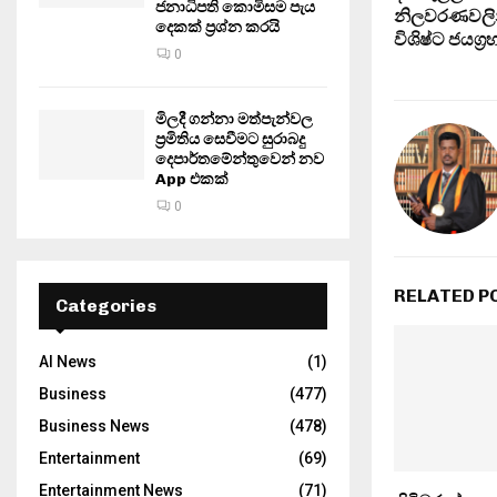
ජනාධිපති කොමිසම පැය
නිලවරණවලින
දෙකක් ප්‍රශ්න කරයි
විශිෂ්ට ජයග්
0
මිලදී ගන්නා මත්පැන්වල
ප්‍රමිතිය සෙවීමට සුරාබදු
දෙපාර්තමේන්තුවෙන් නව
App එකක්
0
RELATED P
Categories
AI News
(1)
Business
(477)
Business News
(478)
Entertainment
(69)
Entertainment News
(71)