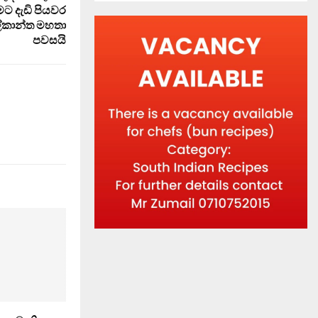
මට දැඩි පියවර
ල්කාන්ත මහතා
පවසයි