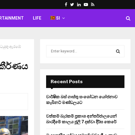
Facebook
Twitter
Linkedin
Youtube
Rss
RTAINMENT
LIFE
SI
කටයුතු ඇරඹේ
S
e
a
කීර්ණය
S
r
c
E
h
Recent Posts
f
A
o
වාර්ෂික බස් ගාස්තු සංශෝධන යෝජනාව
r
R
කැබිනට් මණ්ඩලයට
:
C
වත්කම් බැරකම් ප්‍රකාශ අන්තර්ජාලයෙන්
බාරදීමේ කාලය ජූලි 7 දක්වා දීර්ඝ කෙරේ
H