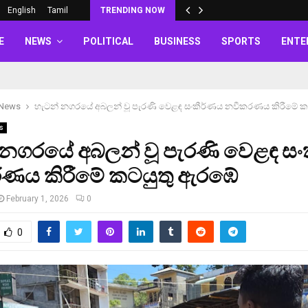
English
Tamil
TRENDING NOW
E
NEWS
POLITICAL
BUSINESS
SPORTS
ENTE
 News
හැටන් නගරයේ අබලන් වූ පැරණි වෙළඳ සංකීර්ණය නවීකරණය කිරීමේ 
s
 නගරයේ අබලන් වූ පැරණි වෙළඳ සං
ණය කිරීමේ කටයුතු ඇරඹේ
February 1, 2026
0
0