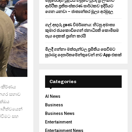
මැදපෙරදිග යුද්ධය හමුවේ වුවද ශ්‍රී ලංකාව
ආර්ථික ප්‍රතිසංස්කරණ සාර්ථකව ඉදිරියට
ගෙන යනවා – ජාත්‍යන්තර මූල්‍ය අරමුදල
ගල් අඟුරු දූෂණ විමර්ශනය: හිටපු අමාත්‍ය
කුමාර ජයකොඩිගෙන් ජනාධිපති කොමිසම
පැය දෙකක් ප්‍රශ්න කරයි
මිලදී ගන්නා මත්පැන්වල ප්‍රමිතිය සෙවීමට
සුරාබදු දෙපාර්තමේන්තුවෙන් නව App එකක්
Categories
ංකීර්ණය
ය නගර සභාව
AI News
ක්ඔය
Business
ගීත්වයෙන්
Business News
ත්වීමට සහ
Entertainment
Entertainment News