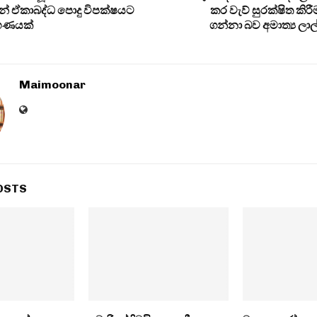
් ඒකාබද්ධ පොදු විපක්ෂයට
කර වැව් සුරක්ෂිත කිරී
‍රහණයක්
ගන්නා බව අමාත්‍ය ලා
Maimoonar
OSTS