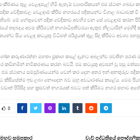
ංකීර්ණය තුළ වෙළඳසැල් හිමි ඇතැම් ව්‍යාපාරිකයන් එම ස්ථාන ගබඩා 
ී පදික වේදිකාවල වෙළඳාම් කිරීම නගරයේ පදිකයන්ට විශාල බාධාවක් වී
 තිබේ. මේ හේතුවෙන් පදික වේදිකාව අවහිර වන සේ වෙළඳාම් කරන පිරි
රයේ තදබදය අවම කිරීමටත් නගරාධිපතිවරයා ඇතුළු නිලධාරීන් මෙහිදී 
රිකයන්ට සිය වෙළඳ කටයුතු විධිමත් පරිශ්‍රයක් තුළ සිදු කිරීමට අවශ්‍ය පහ
ශෝක කරුණාරත්න මහතා ප්‍රකාශ කළේ දැනට අබලන්ව පවතින පරණ 
ර කඩිනමින් නවීකරණය කරන බවයි. එම කටයුතු අවසන් වූ පසු මත්ස්‍
 එම ස්ථානය සම්පූර්ණයෙන්ම වෙන් කර දෙන අතර ඉන් අනතුරුව පදික
ීමට කිසිසේත්ම ඉඩ ලබා නොදෙන බව ඔහු අවධාරණය කළේය. මෙම පි
ඩාත් පිරිසිදු සහ ක්‍රමවත් නගරයක් බවට පත් කිරීමට නගර සභාව අපේ
0
හ මහව සමූපකාර
වැව් පද්ධතියේ පෞද්ගලික ඉ