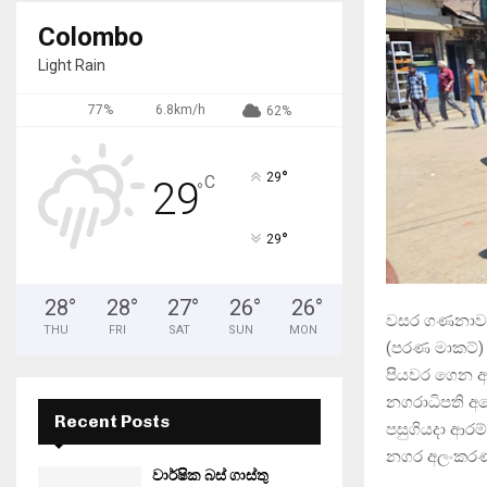
Colombo
Light Rain
77%
6.8km/h
62%
°
29
C
29
°
°
29
28
°
28
°
27
°
26
°
26
°
වසර ගණනාවක්
THU
FRI
SAT
SUN
MON
(පරණ මාකට්) 
පියවර ගෙන ඇ
නගරාධිපති 
Recent Posts
පසුගියදා ආරම
නගර අලංකරණය 
වාර්ෂික බස් ගාස්තු