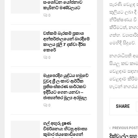
සංශෝධන යෝජනාව
පැරණි වෙළඳ ස
කැබිනට් මණ්ඩලයට
කුලියට ලබා ද
0
නිරීක්ෂණය වී
කිරීමටත්, නග
වත්කම් බැරකම් ප්‍රකාශ
ගත්හ. ව්‍යාපා
අන්තර්ජාලයෙන් බාරදීමේ
මෙහිදී සිදුවේ.
කාලය ජූලි 7 දක්වා දීර්ඝ
කෙරේ
නගරාධිපති අ
0
සියලු කඩ කාම
වෙළඳාම සඳහා
මැදපෙරදිග යුද්ධය හමුවේ
වෙළඳාම් කිර
වුවද ශ්‍රී ලංකාව ආර්ථික
හැටන් නගරය ව
ප්‍රතිසංස්කරණ සාර්ථකව
ඉදිරියට ගෙන යනවා –
ජාත්‍යන්තර මූල්‍ය අරමුදල
0
SHARE
ගල් අඟුරු දූෂණ
විමර්ශනය: හිටපු අමාත්‍ය
PREVIOUS POST
කුමාර ජයකොඩිගෙන්
දික්වැල්ල ස