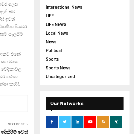
කාමර ලෙස
International News
 ඇති බව
LIFE
ස් ඉවත්
LIFE NEWS
ක්ෂණික පියවර
Local News
සුකම් සැලසීම
News
Political
මාකට් එකේ
Sports
ය සහ මාංශ
Sports News
 වේදිකාවල
යවර හරහා
Uncategorized
ක්ෂා කරයි.
Our Networks
NEXT POST
දිකිරීම් ඉවත්