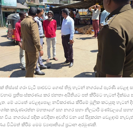
 තිස්සේ ගරා වැටී පාළුවට ගොස් තිබූ හැටන් නගරයේ පැරණි වෙළඳ ස
වහාම ප්‍රතිසංස්කරණය කර ජනතා අයිතියට පත් කිරීමට හැටන් දික්ඔ
ත. මේ යටතේ වෙළඳපොළ නවීකරණය කිරීමේ මූලික කටයුතු හැටන් දි
අශෝක කරුණාරත්න මහතාගේ සහ නගර සභා නිලධාරී මණ්ඩලයේ සහභා
්භ විය. නගරයේ පදික වේදිකා අවහිර වන සේ සිදුකරන වෙළඳාම් නැවැ
විධිමත් කිරීම මෙම ව්‍යාපෘතියේ ප්‍රධාන අරමුණකි.