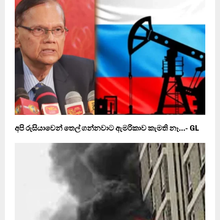
අපි රුසියාවෙන් තෙල් ගන්නවාට ඇමරිකාව කැමති නෑ…- GL