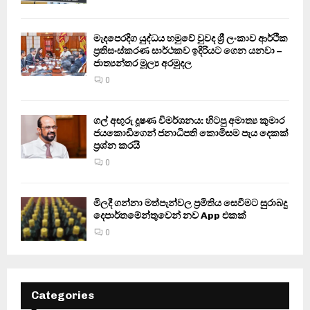
මැදපෙරදිග යුද්ධය හමුවේ වුවද ශ්‍රී ලංකාව ආර්ථික
ප්‍රතිසංස්කරණ සාර්ථකව ඉදිරියට ගෙන යනවා –
ජාත්‍යන්තර මූල්‍ය අරමුදල
0
ගල් අඟුරු දූෂණ විමර්ශනය: හිටපු අමාත්‍ය කුමාර
ජයකොඩිගෙන් ජනාධිපති කොමිසම පැය දෙකක්
ප්‍රශ්න කරයි
0
මිලදී ගන්නා මත්පැන්වල ප්‍රමිතිය සෙවීමට සුරාබදු
දෙපාර්තමේන්තුවෙන් නව App එකක්
0
Categories