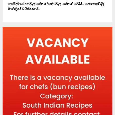
නාමල්ගේ දසබල සේනා ‘තනි බල සේනා’ වෙයි.. පොහොට්ටු
මන්ත‍්‍රීන් වර්ජනයේ..