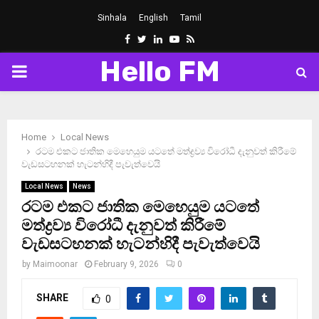
Sinhala
English
Tamil
Facebook
Twitter
Linkedin
Youtube
Rss
Hello FM
PRIMARY
MENU
Home
Local News
රටම එකට ජාතික මෙහෙයුම යටතේ මත්ද්‍රව්‍ය විරෝධී දැනුවත් කිරීමේ
වැඩසටහනක් හැටන්හිදී පැවැත්වෙයි
Local News
News
රටම එකට ජාතික මෙහෙයුම යටතේ
මත්ද්‍රව්‍ය විරෝධී දැනුවත් කිරීමේ
වැඩසටහනක් හැටන්හිදී පැවැත්වෙයි
by
Maimoonar
February 9, 2026
0
SHARE
0