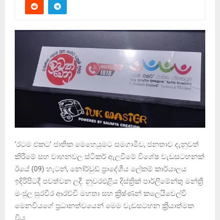
‘රටම එකට’ ජාතික මෙහෙයුමට සමගාමීව, ජනතාව දැනුවත්
කිරීමේ සහ වාහනවල ස්ටිකර් ඇලවීමේ විශේෂ වැඩසටහනක්
ඊයේ (09) හැටන්, නෝර්වුඩ් ප්‍රාදේශීය ලේකම් කාර්යාලය
ඉදිරිපිටදී පවත්වන ලදී. නුවරඑළිය දිස්ත්‍රික් පාර්ලිමේන්තු මන්ත්‍රී
මංජුල සුරවීර ආරච්චි මහතා සහ ක්‍රිෂ්ණන් කලෙයිචෙල්වි
මෙනවියගේ ප්‍රධානත්වයෙන් මෙම වැඩසටහන ක්‍රියාත්මක
විය.