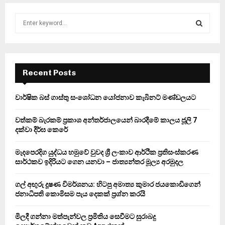
S
e
a
S
r
c
E
h
Recent Posts
f
A
o
වාර්ෂික බස් ගාස්තු සංශෝධන යෝජනාව කැබිනට් මණ්ඩලයට
r
R
:
වත්කම් බැරකම් ප්‍රකාශ අන්තර්ජාලයෙන් බාරදීමේ කාලය ජූලි 7
C
දක්වා දීර්ඝ කෙරේ
H
මැදපෙරදිග යුද්ධය හමුවේ වුවද ශ්‍රී ලංකාව ආර්ථික ප්‍රතිසංස්කරණ
සාර්ථකව ඉදිරියට ගෙන යනවා – ජාත්‍යන්තර මූල්‍ය අරමුදල
ගල් අඟුරු දූෂණ විමර්ශනය: හිටපු අමාත්‍ය කුමාර ජයකොඩිගෙන්
ජනාධිපති කොමිසම පැය දෙකක් ප්‍රශ්න කරයි
මිලදී ගන්නා මත්පැන්වල ප්‍රමිතිය සෙවීමට සුරාබදු