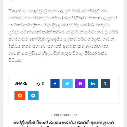
“විකුණන, ලොල් වුණු සැමට දැනුම් දීමයි, ඉවත්වනු” යන
තේමාව යටතේ මත්ද්‍රව්‍ය නිවාරණය පිළිබඳව ජනතාව දැනුවත්
කරමින් අත්පත්‍රිකා බෙදා දීම ද මෙහිදී සිදු කෙරිණි. මත්ද්‍රව්‍ය
උවදුර සමාජයෙන් තුරන් කිරීමේ අරමුණින් සංවිධානය වූ මෙම
අවස්ථාවට නෝර්වුඩ් ප්‍රාදේශීය ලේකම් සමීර ගම්ලත්, හැටන්
දික්ඔය නගර සභාවේ සභාපති අසෝක කරුණාරත්න සහ
හැටන් පොලිසියේ නිලධාරීන් ඇතුළු විශාල පිරිසක් එක්ව
සිටියහ.
SHARE
0
PREVIOUS POST
මන්ත්‍රී අජිත් ගිහාන් මහතා තමන්ට එරෙහි අසත්‍ය ප්‍රචාර