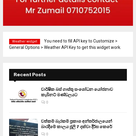
You need to fill API key to Customize >
Weather widget
General Options > Weather API Key to get this widget work.
Recent Posts
වාර්ෂික බස් ගාස්තු සංශෝධන යෝජනාව
කැබිනට් මණ්ඩලයට
0
වත්කම් බැරකම් ප්‍රකාශ අන්තර්ජාලයෙන්
බාරදීමේ කාලය ජූලි 7 දක්වා දීර්ඝ කෙරේ
0