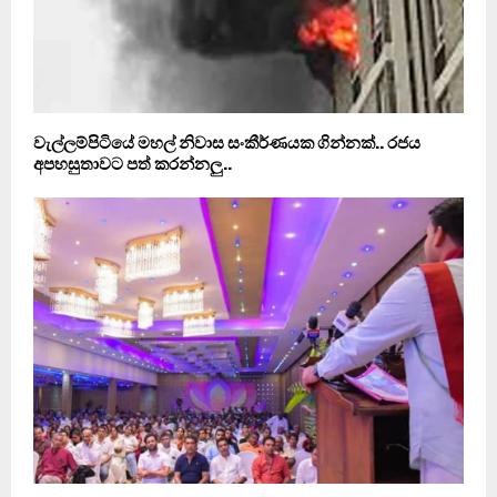
වැල්ලම්පිටියේ මහල් නිවාස සංකීර්ණයක ගින්නක්.. රජය
අපහසුතාවට පත් කරන්නලු..