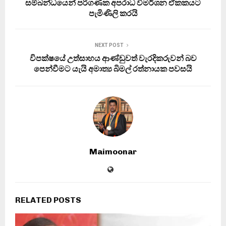
සම්බන්ධයෙන් පරිගණක අපරාධ විමර්ශන ඒකකයට
පැමිණිලි කරයි
NEXT POST
විපක්ෂයේ උත්සාහය ආණ්ඩුවත් වැරදිකරුවන් බව
පෙන්වීමට යැයි අමාත්‍ය බිමල් රත්නායක පවසයි
Maimoonar
RELATED POSTS