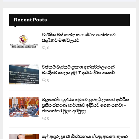
Recent Posts
වාර්ෂික බස් ගාස්තු සංශෝධන යෝජනාව
කැබිනට් මණ්ඩලයට
0
වත්කම් බැරකම් ප්‍රකාශ අන්තර්ජාලයෙන්
බාරදීමේ කාලය ජූලි 7 දක්වා දීර්ඝ කෙරේ
0
මැදපෙරදිග යුද්ධය හමුවේ වුවද ශ්‍රී ලංකාව ආර්ථික
ප්‍රතිසංස්කරණ සාර්ථකව ඉදිරියට ගෙන යනවා –
ජාත්‍යන්තර මූල්‍ය අරමුදල
0
ගල් අඟුරු දූෂණ විමර්ශනය: හිටපු අමාත්‍ය කුමාර