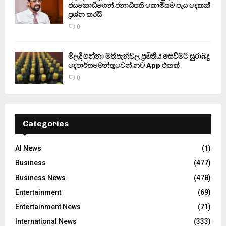
ජයකොඩිගෙන් ජනාධිපති කොමිසම පැය දෙකක්
ප්‍රශ්න කරයි
0
මිලදී ගන්නා මත්පැන්වල ප්‍රමිතිය සෙවීමට සුරාබදු
දෙපාර්තමේන්තුවෙන් නව App එකක්
0
Categories
AI News
(1)
Business
(477)
Business News
(478)
Entertainment
(69)
Entertainment News
(71)
International News
(333)