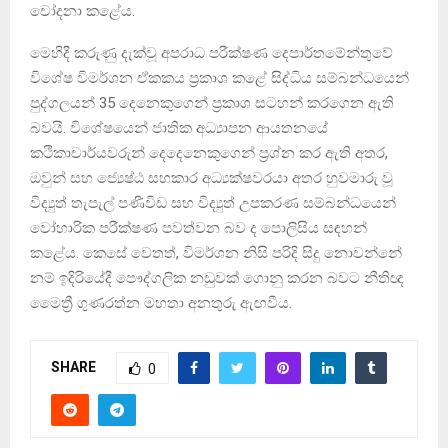
චෝදනා කළේය.
මෙහිදී කරුණු දැක්වූ අපරාධ පරීක්ෂණ දෙපාර්තමේන්තුවේ
විශේෂ විමර්ශන ඒකකය ප්‍රකාශ කළේ සිද්ධිය සම්බන්ධයෙන්
පුද්ගලයන් 35 දෙනෙකුගෙන් ප්‍රකාශ සටහන් කරගෙන ඇති
බවයි. විශේෂයෙන් ජාතික අධ්‍යාපන ආයතනයේ
කථිකාචාර්යවරුන් දෙදෙනෙකුගෙන් ප්‍රශ්න කර ඇති අතර,
ඔවුන් සහ ජ්‍යෙෂ්ඨ සහකාර අධ්‍යක්ෂවරයා අතර හුවමාරු වූ
විද්‍යුත් තැපැල් පණිවිඩ සහ විද්‍යුත් උපකරණ සම්බන්ධයෙන්
වෝහාරික පරීක්ෂණ පවත්වන බව ද පොලිසිය සඳහන්
කළේය. කෙසේ වෙතත්, විමර්ශන නිසි පරිදි සිදු නොවන්නේ
නම් ඉදිරියේදී පෞද්ගලික නඩුවක් ගොනු කරන බවට නීතිඥ
මෛත්‍රී ගුණරත්න මහතා අනතුරු ඇඟවීය.
SHARE
0