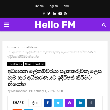
Sinhala
English
Tamil
Facebook
Twitter
Linkedin
Youtube
Rss
Hello FM
PRIMARY
MENU
Home
Local News
අධ්‍යාපන ලේකම්වරයා සැකකරුවකු ලෙස නම් කර අධිකරණයට
ඉදිරිපත් කිරීමට නියෝග
Local News
News
Political
අධ්‍යාපන ලේකම්වරයා සැකකරුවකු ලෙස
නම් කර අධිකරණයට ඉදිරිපත් කිරීමට
නියෝග
by
Maimoonar
February 1, 2026
0
SHARE
0