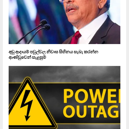
අඩු ආදායම් පවුල්වල නිවාස සිහිනය සැබෑ කරන්න
ආණ්ඩුවෙන් සැළසුම්