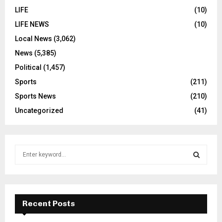
LIFE
(10)
LIFE NEWS
(10)
Local News
(3,062)
News
(5,385)
Political
(1,457)
Sports
(211)
Sports News
(210)
Uncategorized
(41)
S
e
a
S
r
c
E
h
Recent Posts
f
A