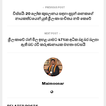
PREVIOUS POST
විස්සයි-20 ලෝක කුසලානය සඳහා දසුන් ශානකගේ
නායකත්වයෙන් යුත් ශ්‍රී ලංකා සංචිතය නම් කෙරේ
NEXT POST
ශ්‍රී ලංකාවේ රන් මිල ඉහළ යාමට 47%ක අධික බදු බර බලපා
ඇති බව රවී කරුණානායක මහතා පවසයි
Maimoonar