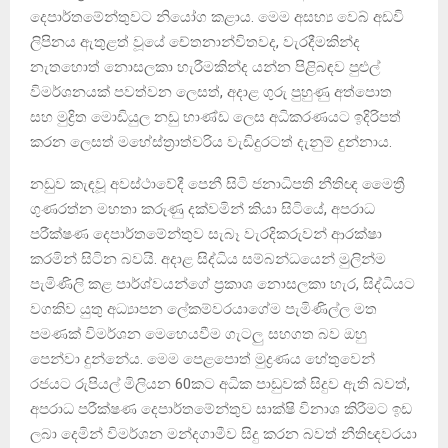
දෙපාර්තමේන්තුවට නියෝග කළාය. මෙම අසභ්‍ය වෙබ් අඩවි
ලිපිනය ඇතුළත් වූයේ චේතනාන්විතවද, වැරදීමකින්ද
නැතහොත් නොසලකා හැරීමකින්ද යන්න පිළිබඳව පුළුල්
විමර්ශනයක් පවත්වන ලෙසත්, අදාළ ගුරු පුහුණු අත්පොත
සහ මුද්‍රිත මොඩියුල නඩු භාණ්ඩ ලෙස අධිකරණයට ඉදිරිපත්
කරන ලෙසත් මහේස්ත්‍රාත්වරිය වැඩිදුරටත් දැනුම් දුන්නාය.
නඩුව කැඳවූ අවස්ථාවේදී පෙනී සිටි ජනාධිපති නීතිඥ මෛත්‍රී
ගුණරත්න මහතා කරුණු දක්වමින් කියා සිටියේ, අපරාධ
පරීක්ෂණ දෙපාර්තමේන්තුව සැබෑ වැරදිකරුවන් ආරක්ෂා
කරමින් සිටින බවයි. අදාළ සිද්ධිය සම්බන්ධයෙන් මුලින්ම
පැමිණිලි කළ පාර්ශ්වයන්ගේ ප්‍රකාශ නොසලකා හැර, සිද්ධියට
වගකිව යුතු අධ්‍යාපන ලේකම්වරයාගේම පැමිණිල්ල මත
පමණක් විමර්ශන මෙහෙයවීම ගැටලු සහගත බව ඔහු
පෙන්වා දුන්නේය. මෙම පෙළපොත් මුද්‍රණය හේතුවෙන්
රජයට රුපියල් මිලියන 60කට අධික පාඩුවක් සිදුව ඇති බවත්,
අපරාධ පරීක්ෂණ දෙපාර්තමේන්තුව සාක්ෂි විනාශ කිරීමට ඉඩ
ලබා දෙමින් විමර්ශන මන්දගාමීව සිදු කරන බවත් නීතිඥවරයා