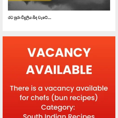
රට පුරා විදුලිය බිද වැටේ…