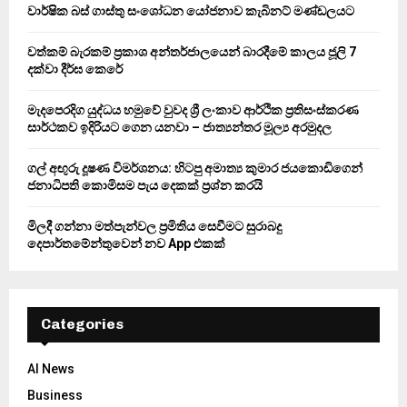
o
වාර්ෂික බස් ගාස්තු සංශෝධන යෝජනාව කැබිනට් මණ්ඩලයට
r
R
:
වත්කම් බැරකම් ප්‍රකාශ අන්තර්ජාලයෙන් බාරදීමේ කාලය ජූලි 7
C
දක්වා දීර්ඝ කෙරේ
H
මැදපෙරදිග යුද්ධය හමුවේ වුවද ශ්‍රී ලංකාව ආර්ථික ප්‍රතිසංස්කරණ
සාර්ථකව ඉදිරියට ගෙන යනවා – ජාත්‍යන්තර මූල්‍ය අරමුදල
ගල් අඟුරු දූෂණ විමර්ශනය: හිටපු අමාත්‍ය කුමාර ජයකොඩිගෙන්
ජනාධිපති කොමිසම පැය දෙකක් ප්‍රශ්න කරයි
මිලදී ගන්නා මත්පැන්වල ප්‍රමිතිය සෙවීමට සුරාබදු
දෙපාර්තමේන්තුවෙන් නව App එකක්
Categories
AI News
Business