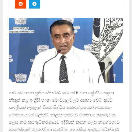
නව අධ්‍යාපන ප්‍රතිසංස්කරණ යටතේ 6 වන ශ්‍රේණිය සඳහා
නිකුත් කළ ඉංග්‍රීසි භාෂා මොඩියුලවලට අසභ්‍ය වෙබ් අඩවි
සබැඳියක් ඇතුළත් වීමේ සිද්ධිය සම්බන්ධයෙන් අධ්‍යාපන
අමාත්‍යාංශයේ ලේකම් නාලක කළුවැව මහතා සැකකරුවකු
ලෙස නම් කර අධිකරණයට ඉදිරිපත් කරන ලෙස නුගේගොඩ
මහේස්ත්‍රාත් රුවන්තිකා මාරසිංහ මහත්මිය අපරාධ පරීක්ෂණ