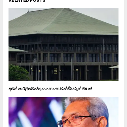
RELATED POSTS
අළුත් පාර්ලිමේන්තුවට නවක මන්ත‍්‍රීවරුන් 64 ක්