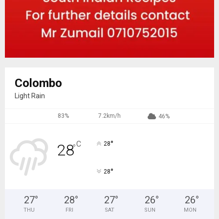
Colombo
Light Rain
83%
7.2km/h
46%
°
C
28
28
°
°
28
27
°
28
°
27
°
26
°
26
°
THU
FRI
SAT
SUN
MON