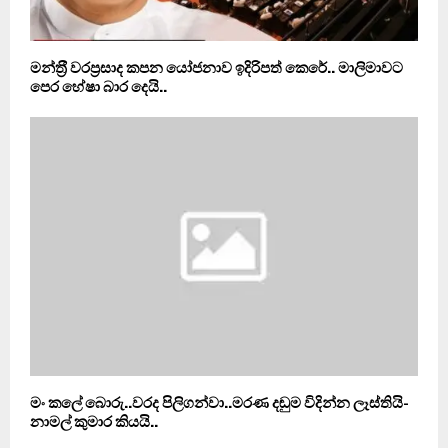
මන්ත‍්‍රී වරප‍්‍රසාද කපන යෝජනාව ඉදිරිපත් කෙරේ.. මාලිමාවට
පෙර හේෂා බාර දෙයි..
මං කලේ බොරු..වරද පිලිගන්වා..මරණ දඬුම විදින්න ලෑස්තියි-
නාමල් කුමාර කියයි..