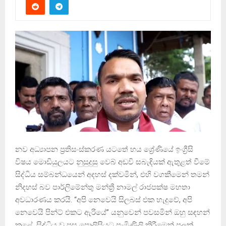
නව අධ්‍යාපන ප්‍රතිසංස්කරණ යටතේ හය ශ්‍රේණියේ ඉංග්‍රීසි
විෂය මොඩියුලයට නුසුදුසු වෙබ් අඩවි සබැඳියක් ඇතුළත් වීමේ
සිද්ධිය සම්බන්ධයෙන් අදහස් දක්වමින්, එහි වගකීමෙන් තමන්
නිදහස් බව පාර්ලිමේන්තු මන්ත්‍රී නාමල් රාජපක්ෂ මහතා
අවධාරණය කරයි. “අපි නෙවෙයි සිලබස් එක හැදුවේ, අපි
නෙවෙයි පින්ට් එකට ඇරියේ” යනුවෙන් පවසමින් ඔහු සඳහන්
කළේ, සිද්ධිය වූ පසු පොලිසියට පැමිණිලි කිරීමෙන් පලක්