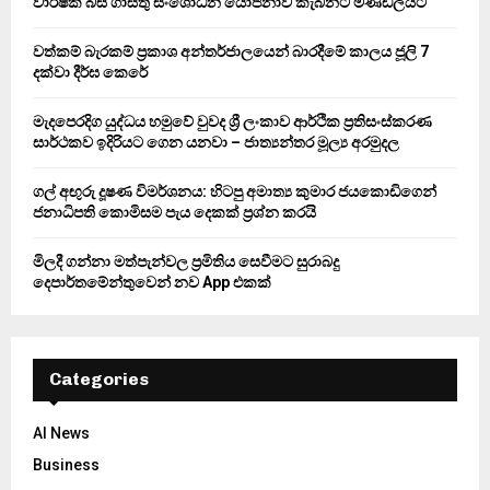
වාර්ෂික බස් ගාස්තු සංශෝධන යෝජනාව කැබිනට් මණ්ඩලයට
r
R
:
වත්කම් බැරකම් ප්‍රකාශ අන්තර්ජාලයෙන් බාරදීමේ කාලය ජූලි 7
C
දක්වා දීර්ඝ කෙරේ
H
මැදපෙරදිග යුද්ධය හමුවේ වුවද ශ්‍රී ලංකාව ආර්ථික ප්‍රතිසංස්කරණ
සාර්ථකව ඉදිරියට ගෙන යනවා – ජාත්‍යන්තර මූල්‍ය අරමුදල
ගල් අඟුරු දූෂණ විමර්ශනය: හිටපු අමාත්‍ය කුමාර ජයකොඩිගෙන්
ජනාධිපති කොමිසම පැය දෙකක් ප්‍රශ්න කරයි
මිලදී ගන්නා මත්පැන්වල ප්‍රමිතිය සෙවීමට සුරාබදු
දෙපාර්තමේන්තුවෙන් නව App එකක්
Categories
AI News
Business