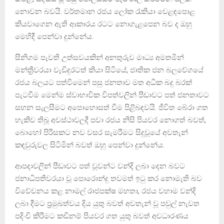
නොවන බවයි. වර්තමාන රජය ලෝක රැකියා වෙළඳපොළ
කියවාගෙන ඇති ආකාරය රටට නොගැළපෙන බව ද ඔහු
මෙහිදී පෙන්වා දුන්නේය.
සීනිගම පැවති උත්සවයකින් අනතුරුව මාධ්‍ය අමතමින්
මන්ත්‍රීවරයා වැඩිදුරටත් කියා සිටියේ, ජාතික ජන බලවේගයේ
රජය බලයට පත්වීමෙන් පසු ජනතාව මත අධික බදු බරක්
පැටවීම මෙන්ම ස්වාභාවික විපත්වලින් පීඩාවට පත් ජනතාවට
සහන සැලසීමට අපොහොසත් වීම පිළිබඳවයි. ජීවිත බේරා ගත
හැකිව තිබූ අවස්ථාවලදී පවා රජය නිසි පියවර නොගත් බවත්,
බොහෝ පිරිසකට නව වසර සැමරීමට සිදුවූයේ අවතැන්
කඳවුරුවල සිටිමින් බවත් ඔහු පෙන්වා දුන්නේය.
ආපදාවලින් පීඩාවට පත් වූවන්ට වන්දි ලබා දෙන බවට
ජනාධිපතිවරයා වූ පොරොන්දු තවමත් ඉටු කර නොමැති බව
විවේචනය කළ නාමල් රාජපක්ෂ මහතා, රජය වහාම වන්දි
ලබා දීමට ප්‍රමුඛත්වය දිය යුතු බවත් අවතැන් වූ පවුල් නැවත
පදිංචි කිරීමට කඩිනම් පියවර ගත යුතු බවත් අවධාරණය