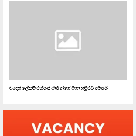
විදෙස් ලේකම් එක්සත් ජාතීන්ගේ මහා සමුළුව අමතයි