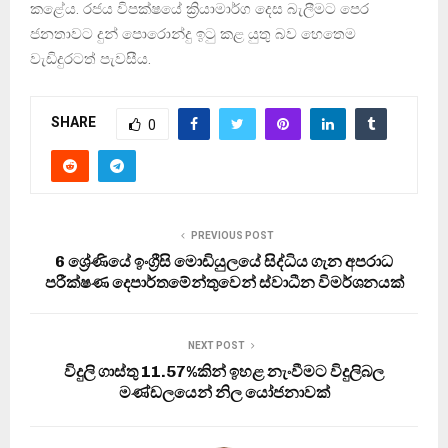
කළේය. රජය විපක්ෂයේ ක්‍රියාමාර්ග දෙස බැලීමට පෙර
ජනතාවට දුන් පොරොන්දු ඉටු කළ යුතු බව හෙතෙම
වැඩිදුරටත් පැවසීය.
SHARE
0
PREVIOUS POST
6 ශ්‍රේණියේ ඉංග්‍රීසි මොඩියුලයේ සිද්ධිය ගැන අපරාධ
පරීක්ෂණ දෙපාර්තමේන්තුවෙන් ස්වාධීන විමර්ශනයක්
NEXT POST
විදුලි ගාස්තු 11.57%කින් ඉහළ නැංවීමට විදුලිබල
මණ්ඩලයෙන් නිල යෝජනාවක්