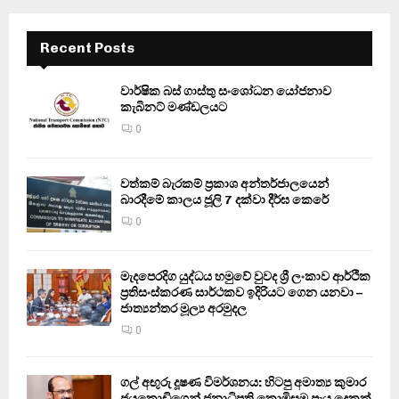
Recent Posts
වාර්ෂික බස් ගාස්තු සංශෝධන යෝජනාව
කැබිනට් මණ්ඩලයට
0
වත්කම් බැරකම් ප්‍රකාශ අන්තර්ජාලයෙන්
බාරදීමේ කාලය ජූලි 7 දක්වා දීර්ඝ කෙරේ
0
මැදපෙරදිග යුද්ධය හමුවේ වුවද ශ්‍රී ලංකාව ආර්ථික
ප්‍රතිසංස්කරණ සාර්ථකව ඉදිරියට ගෙන යනවා –
ජාත්‍යන්තර මූල්‍ය අරමුදල
0
ගල් අඟුරු දූෂණ විමර්ශනය: හිටපු අමාත්‍ය කුමාර
ජයකොඩිගෙන් ජනාධිපති කොමිසම පැය දෙකක්