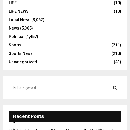
LIFE
(10)
LIFE NEWS
(10)
Local News
(3,062)
News
(5,385)
Political
(1,457)
Sports
(211)
Sports News
(210)
Uncategorized
(41)
S
e
a
S
r
c
E
h
Recent Posts
f
A
o