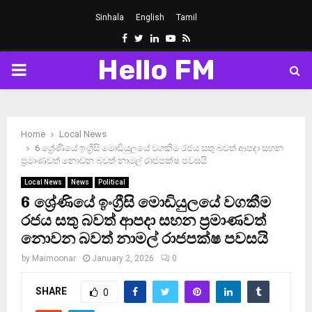
Sinhala
English
Tamil
Facebook
Twitter
Linkedin
Youtube
Rss
Hello FM
PRIMARY
MENU
Home
Local News
6 ශ්‍රේණියේ ඉංග්‍රීසි මොඩියුලයේ වගකීම රජය සතු බවත් ආපදා සහන
ප්‍රමාණවත් නොවන බවත් නාමල් රාජපක්ෂ පවසයි
Local News
News
Political
6 ශ්‍රේණියේ ඉංග්‍රීසි මොඩියුලයේ වගකීම
රජය සතු බවත් ආපදා සහන ප්‍රමාණවත්
නොවන බවත් නාමල් රාජපක්ෂ පවසයි
by
Maimoonar
January 2, 2026
0
SHARE
0