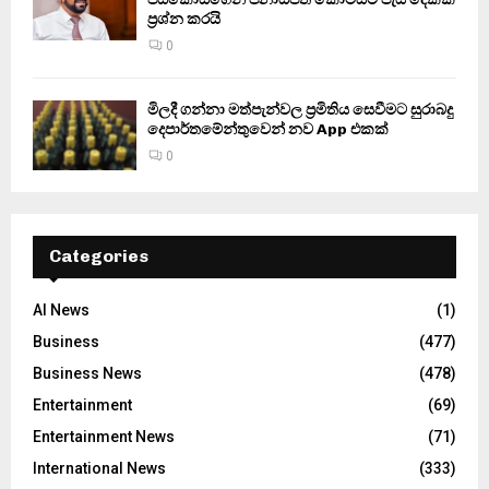
ප්‍රශ්න කරයි
0
මිලදී ගන්නා මත්පැන්වල ප්‍රමිතිය සෙවීමට සුරාබදු
දෙපාර්තමේන්තුවෙන් නව App එකක්
0
Categories
AI News
(1)
Business
(477)
Business News
(478)
Entertainment
(69)
Entertainment News
(71)
International News
(333)