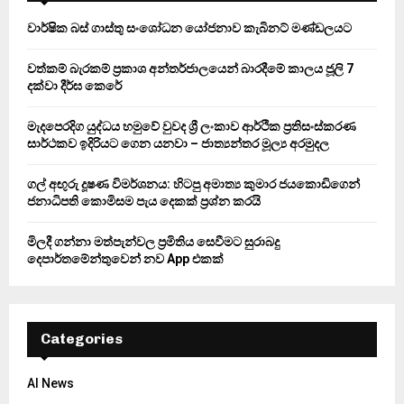
A
o
වාර්ෂික බස් ගාස්තු සංශෝධන යෝජනාව කැබිනට් මණ්ඩලයට
r
R
:
වත්කම් බැරකම් ප්‍රකාශ අන්තර්ජාලයෙන් බාරදීමේ කාලය ජූලි 7
C
දක්වා දීර්ඝ කෙරේ
H
මැදපෙරදිග යුද්ධය හමුවේ වුවද ශ්‍රී ලංකාව ආර්ථික ප්‍රතිසංස්කරණ
සාර්ථකව ඉදිරියට ගෙන යනවා – ජාත්‍යන්තර මූල්‍ය අරමුදල
ගල් අඟුරු දූෂණ විමර්ශනය: හිටපු අමාත්‍ය කුමාර ජයකොඩිගෙන්
ජනාධිපති කොමිසම පැය දෙකක් ප්‍රශ්න කරයි
මිලදී ගන්නා මත්පැන්වල ප්‍රමිතිය සෙවීමට සුරාබදු
දෙපාර්තමේන්තුවෙන් නව App එකක්
Categories
AI News