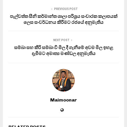
PREVIOUS POST
පැල්වත්ත සීනි කර්මාන්ත ශාලා පරිශ්‍රය සංචාරක කලාපයක්
ලෙස සංවර්ධනය කිරීමට රජයේ අනුමැතිය
NEXT POST
සම්බා සහ කීරි සම්බා වී මිල දී ගැනීමේ අවම මිල ඉහළ
දැමීමට අමාත්‍ය මණ්ඩල අනුමැතිය
Maimoonar