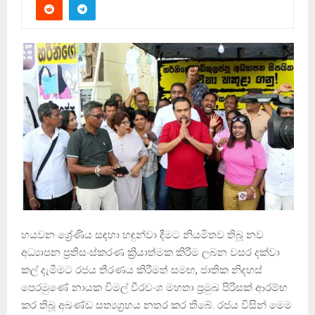
හයවන ශ්‍රේණිය සඳහා හඳුන්වා දීමට නියමිතව තිබූ නව
අධ්‍යාපන ප්‍රතිසංස්කරණ ක්‍රියාත්මක කිරීම ලබන වසර දක්වා
කල් දැමීමට රජය තීරණය කිරීමත් සමඟ, ජාතික නිදහස්
පෙරමුණේ නායක විමල් වීරවංශ මහතා ප්‍රමුඛ පිරිසක් ආරම්භ
කර තිබූ අඛණ්ඩ සත්‍යග්‍රහය නතර කර තිබේ. රජය විසින් මෙම