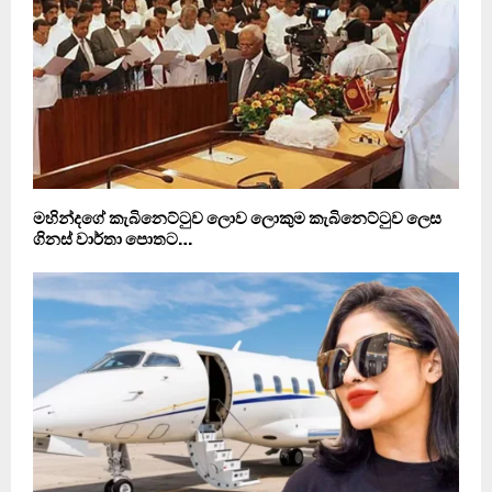
මහින්දගේ කැබිනෙට්ටුව ලොව ලොකුම කැබිනෙට්ටුව ලෙස
ගිනස් වාර්තා පොතට…