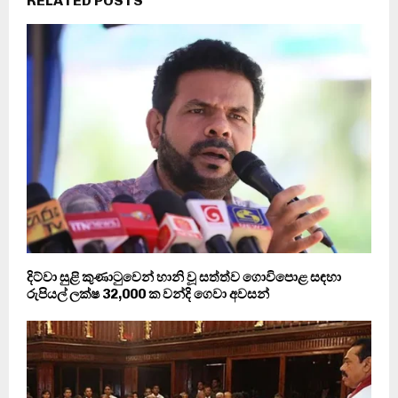
RELATED POSTS
දිට්වා සුළි කුණාටුවෙන් හානි වූ සත්ත්ව ගොවිපොළ සඳහා
රුපියල් ලක්ෂ 32,000 ක වන්දි ගෙවා අවසන්