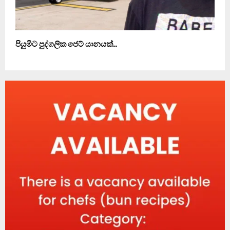
පියුමිට පුද්ගලික ජෙට් යානයක්..