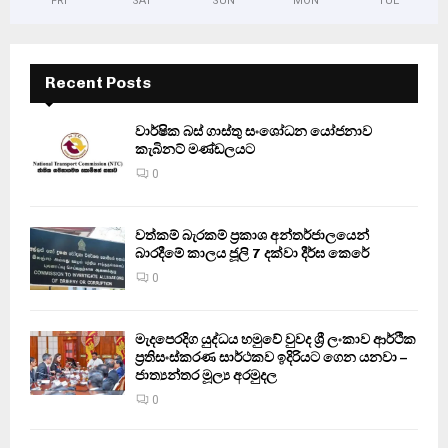
FRI
SAT
SUN
MON
TUE
Recent Posts
වාර්ෂික බස් ගාස්තු සංශෝධන යෝජනාව
කැබිනට් මණ්ඩලයට
0
වත්කම් බැරකම් ප්‍රකාශ අන්තර්ජාලයෙන්
බාරදීමේ කාලය ජූලි 7 දක්වා දීර්ඝ කෙරේ
0
මැදපෙරදිග යුද්ධය හමුවේ වුවද ශ්‍රී ලංකාව ආර්ථික
ප්‍රතිසංස්කරණ සාර්ථකව ඉදිරියට ගෙන යනවා –
ජාත්‍යන්තර මූල්‍ය අරමුදල
0