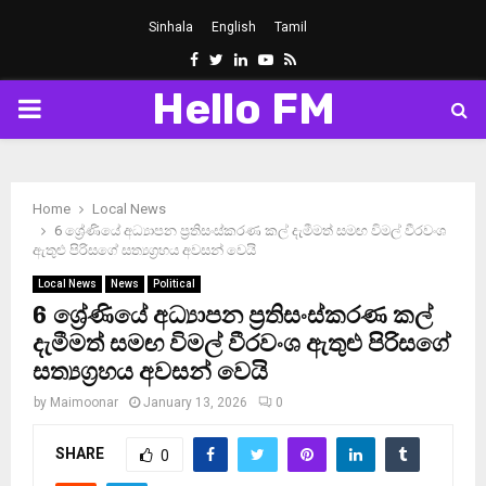
Sinhala
English
Tamil
Facebook
Twitter
Linkedin
Youtube
Rss
Hello FM
PRIMARY
MENU
Home
Local News
6 ශ්‍රේණියේ අධ්‍යාපන ප්‍රතිසංස්කරණ කල් දැමීමත් සමඟ විමල් වීරවංශ
ඇතුළු පිරිසගේ සත්‍යග්‍රහය අවසන් වෙයි
Local News
News
Political
6 ශ්‍රේණියේ අධ්‍යාපන ප්‍රතිසංස්කරණ කල්
දැමීමත් සමඟ විමල් වීරවංශ ඇතුළු පිරිසගේ
සත්‍යග්‍රහය අවසන් වෙයි
by
Maimoonar
January 13, 2026
0
SHARE
0