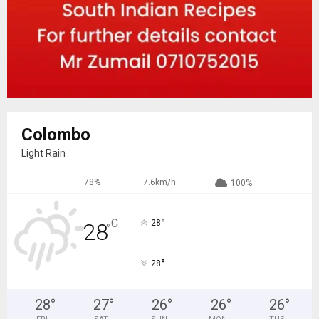
Colombo
Light Rain
78%
7.6km/h
100%
°
C
28
28
°
°
28
28
°
27
°
26
°
26
°
26
°