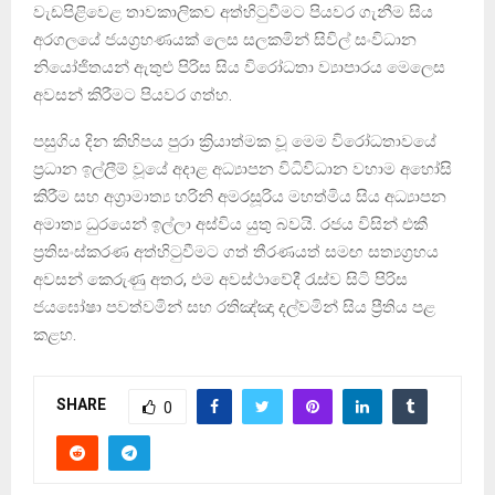
වැඩපිළිවෙළ තාවකාලිකව අත්හිටුවීමට පියවර ගැනීම සිය
අරගලයේ ජයග්‍රහණයක් ලෙස සලකමින් සිවිල් සංවිධාන
නියෝජිතයන් ඇතුළු පිරිස සිය විරෝධතා ව්‍යාපාරය මෙලෙස
අවසන් කිරීමට පියවර ගත්හ.
පසුගිය දින කිහිපය පුරා ක්‍රියාත්මක වූ මෙම විරෝධතාවයේ
ප්‍රධාන ඉල්ලීම් වූයේ අදාළ අධ්‍යාපන විධිවිධාන වහාම අහෝසි
කිරීම සහ අග්‍රාමාත්‍ය හරිනි අමරසූරිය මහත්මිය සිය අධ්‍යාපන
අමාත්‍ය ධුරයෙන් ඉල්ලා අස්විය යුතු බවයි. රජය විසින් එකී
ප්‍රතිසංස්කරණ අත්හිටුවීමට ගත් තීරණයත් සමඟ සත්‍යග්‍රහය
අවසන් කෙරුණු අතර, එම අවස්ථාවේදී රැස්ව සිටි පිරිස
ජයඝෝෂා පවත්වමින් සහ රතිඤ්ඤා දල්වමින් සිය ප්‍රීතිය පළ
කළහ.
SHARE
0