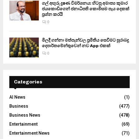
ගල් අඟුරු දූෂණ විමර්ශනය: හිටපු අමාත්‍ය කුමාර
ජයකොඩිගෙන් ජනාධිපති කොමිසම පැය දෙකක්
ප්‍රශ්න කරයි
0
මිලදී ගන්නා මත්පැන්වල ප්‍රමිතිය සෙවීමට සුරාබදු
දෙපාර්තමේන්තුවෙන් නව App එකක්
0
Categories
AI News
(1)
Business
(477)
Business News
(478)
Entertainment
(69)
Entertainment News
(71)