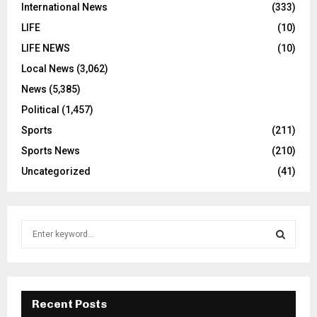
International News
(333)
LIFE
(10)
LIFE NEWS
(10)
Local News
(3,062)
News
(5,385)
Political
(1,457)
Sports
(211)
Sports News
(210)
Uncategorized
(41)
S
e
a
S
r
c
E
h
Recent Posts
f