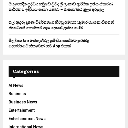
මැදපෙරදිග යුද්ධය හමුවේ වුවද ශ්‍රී ලංකාව ආර්ථික ප්‍රතිසංස්කරණ
සාර්ථකව ඉදිරියට ගෙන යනවා – ජාත්‍යන්තර මූල්‍ය අරමුදල
ගල් අඟුරු දූෂණ විමර්ශනය: හිටපු අමාත්‍ය කුමාර ජයකොඩිගෙන්
ජනාධිපති කොමිසම පැය දෙකක් ප්‍රශ්න කරයි
මිලදී ගන්නා මත්පැන්වල ප්‍රමිතිය සෙවීමට සුරාබදු
දෙපාර්තමේන්තුවෙන් නව App එකක්
Categories
AI News
Business
Business News
Entertainment
Entertainment News
International News