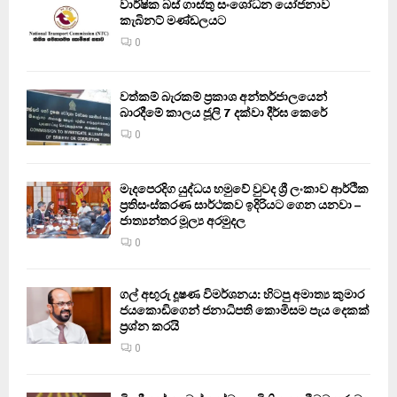
වාර්ෂික බස් ගාස්තු සංශෝධන යෝජනාව
කැබිනට් මණ්ඩලයට
0
වත්කම් බැරකම් ප්‍රකාශ අන්තර්ජාලයෙන්
බාරදීමේ කාලය ජූලි 7 දක්වා දීර්ඝ කෙරේ
0
මැදපෙරදිග යුද්ධය හමුවේ වුවද ශ්‍රී ලංකාව ආර්ථික
ප්‍රතිසංස්කරණ සාර්ථකව ඉදිරියට ගෙන යනවා –
ජාත්‍යන්තර මූල්‍ය අරමුදල
0
ගල් අඟුරු දූෂණ විමර්ශනය: හිටපු අමාත්‍ය කුමාර
ජයකොඩිගෙන් ජනාධිපති කොමිසම පැය දෙකක්
ප්‍රශ්න කරයි
0