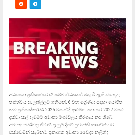
අධ්‍යාපන ප්‍රතිසංස්කරණ සම්බන්ධයෙන් මතු වී ඇති ව්‍යාකූල
තත්ත්වය සැලකිල්ලට ගනිමින්, 6 වන ශ්‍රේණිය සඳහා යෝජිත
නව ප්‍රතිසංස්කරණ 2025 වසරේදී ආරම්භ නොකර 2027 වසර
දක්වා කල් දැමීමට අමාත්‍ය මණ්ඩලය තීරණය කර තිබේ.
අමාත්‍ය මණ්ඩල තීරණ දැනුම් දීමේ ප්‍රවෘත්ති සාකච්ඡාවට
එක්වෙමින් කැබිනට් ප්‍රකාශක අමාත්‍ය වෛද්‍ය නලින්ද