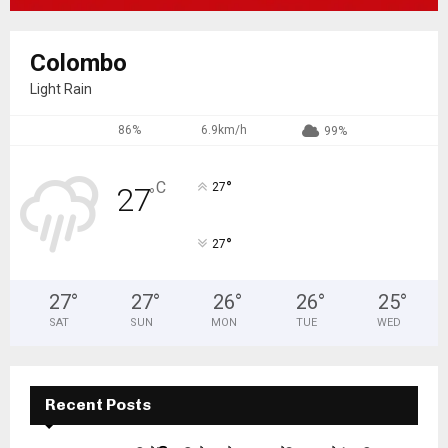
Colombo
Light Rain
86%
6.9km/h
99%
°
C
27
27
°
°
27
27
°
27
°
26
°
26
°
25
°
SAT
SUN
MON
TUE
WED
Recent Posts