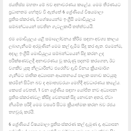
ජයතිස්ස මහතා මේ බව අනාවරණය කළේය. මෙම තීරණයට
ප්‍රධානතම හේතුව වී ඇත්තේ 6 ශ්‍රේණියේ විෂයමාලා
ප්‍රතිසංස්කරණ, විශේෂයෙන්ම ඉංග්‍රීසි මොඩියුලය
සම්බන්ධයෙන් පවතින ගැටලුකාරී තත්ත්වයයි.
එම මොඩියුලය යළි සමාලෝචනය කිරීම සඳහා අවශ්‍ය කාලය
ලබාගැනීමේ අරමුණින් මෙම කල් දැමීම සිදු කර ඇත. එමෙන්ම,
අදාළ ඉංග්‍රීසි මොඩියුලය සම්බන්ධයෙන් සිදු කරන ලද
පරීක්ෂණවලදී අනාවරණය වූ කරුණු පදනම් කරගෙන, ඊට
වගකිව යුතු නිලධාරීන්ට එරෙහිව දැඩි විනය ක්‍රියාමාර්ග
ගැනීමට ජාතික අධ්‍යාපන ආයතනයේ පාලක සභාව කටයුතු
කරමින් සිටින බව ද අමාත්‍යවරයා මෙහිදී අවධාරණය කළේය.
කෙසේ වෙතත්, 1 වන ශ්‍රේණිය සඳහා යෝජිත නව අධ්‍යාපන
ප්‍රතිසංස්කරණවල කිසිදු වෙනසක් සිදු නොවන අතර, ඒවා
නියමිත පරිදි මෙම වසරේ සිටම ක්‍රියාත්මක කරන බව රජය
තහවුරු කරයි.
6 ශ්‍රේණියේ විෂයමාලා ප්‍රතිසංස්කරණ කල් දැමුණ ද, අධ්‍යාපන