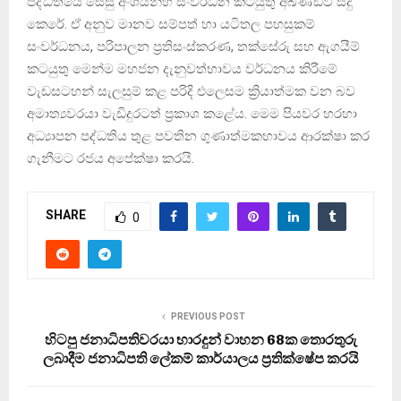
පද්ධතියේ සෙසු අංශයන්හි සංවර්ධන කටයුතු අඛණ්ඩව සිදු
කෙරේ. ඒ අනුව මානව සම්පත් හා යටිතල පහසුකම්
සංවර්ධනය, පරිපාලන ප්‍රතිසංස්කරණ, තක්සේරු සහ ඇගයීම්
කටයුතු මෙන්ම මහජන දැනුවත්භාවය වර්ධනය කිරීමේ
වැඩසටහන් සැලසුම් කළ පරිදි එලෙසම ක්‍රියාත්මක වන බව
අමාත්‍යවරයා වැඩිදුරටත් ප්‍රකාශ කළේය. මෙම පියවර හරහා
අධ්‍යාපන පද්ධතිය තුළ පවතින ගුණාත්මකභාවය ආරක්ෂා කර
ගැනීමට රජය අපේක්ෂා කරයි.
SHARE
0
PREVIOUS POST
හිටපු ජනාධිපතිවරයා භාරදුන් වාහන 68ක තොරතුරු
ලබාදීම ජනාධිපති ලේකම් කාර්යාලය ප්‍රතික්ෂේප කරයි