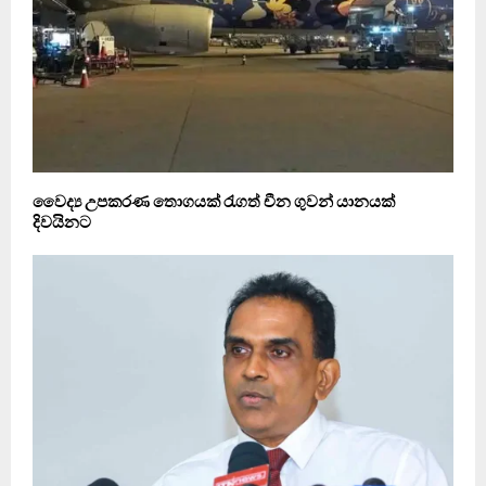
වෛද්‍ය උපකරණ තොගයක් රැගත් චීන ගුවන් යානයක්
දිවයිනට