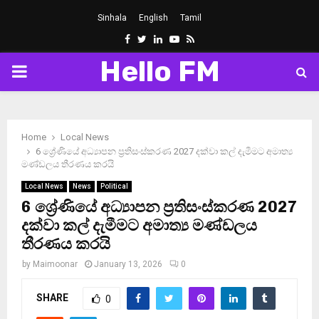
Sinhala
English
Tamil
Facebook
Twitter
Linkedin
Youtube
Rss
Hello FM
PRIMARY
MENU
Home
Local News
6 ශ්‍රේණියේ අධ්‍යාපන ප්‍රතිසංස්කරණ 2027 දක්වා කල් දැමීමට අමාත්‍ය
මණ්ඩලය තීරණය කරයි
Local News
News
Political
6 ශ්‍රේණියේ අධ්‍යාපන ප්‍රතිසංස්කරණ 2027
දක්වා කල් දැමීමට අමාත්‍ය මණ්ඩලය
තීරණය කරයි
by
Maimoonar
January 13, 2026
0
SHARE
0