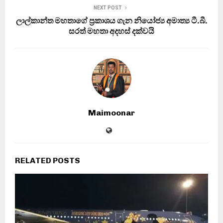
NEXT POST
ලාල්කාන්ත මහතාගේ ප්‍රකාශය ගැන නියෝජ්‍ය අමාත්‍ය ටී.බී.
සරත් මහතා අදහස් දක්වයි
Maimoonar
RELATED POSTS