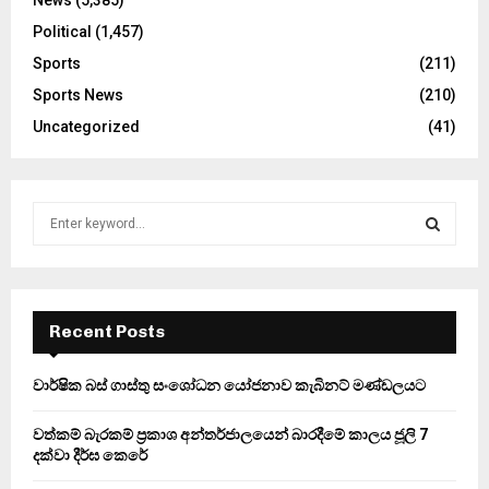
Political
(1,457)
Sports
(211)
Sports News
(210)
Uncategorized
(41)
S
e
a
S
r
c
E
h
Recent Posts
f
A
o
වාර්ෂික බස් ගාස්තු සංශෝධන යෝජනාව කැබිනට් මණ්ඩලයට
r
R
:
වත්කම් බැරකම් ප්‍රකාශ අන්තර්ජාලයෙන් බාරදීමේ කාලය ජූලි 7
C
දක්වා දීර්ඝ කෙරේ
H