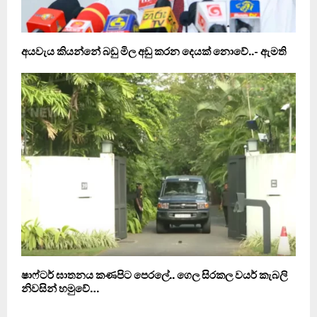
අයවැය කියන්නේ බඩු මිල අඩු කරන දෙයක් නොවේ..- ඇමති
ෂාෆ්ටර් ඝාතනය කණපිට පෙරලේ.. ගෙල සිරකල වයර් කැබලි
නිවසින් හමුවේ…