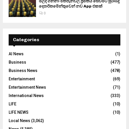
මිලදී ගන්නා මත්පැන්වල ප්‍රමිතිය සෙවීමට සුරාබදු
දෙපාර්තමේන්තුවෙන් නව App එකක්
0
Categories
AI News
(1)
Business
(477)
Business News
(478)
Entertainment
(69)
Entertainment News
(71)
International News
(333)
LIFE
(10)
LIFE NEWS
(10)
Local News
(3,062)
News
(5,385)