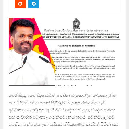
වෙනිසියුලාවේ සිදුවෙමින් පවතින මෑතකාලීන දේශපාලනික
සහ මිලිටරි වර්ධනයන් පිළිබඳව ශ්‍රී ලංකා රජය සිය දැඩි
අවධානය යොමු කර ඇති බව විදේශ කටයුතු, විදේශ රැකියා
සහ සංචාරක අමාත්‍යාංශය නිවේදනය කරයි. වෙනිසියුලාවේ
පවතින තත්ත්වය ඉතා සමීපව නිරීක්ෂණය කරමින් සිටින බව