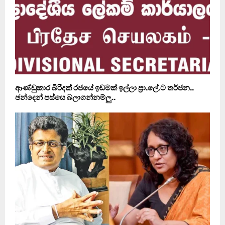
ආණ්ඩුකාර බිරිදක් රජයේ ඉඩමක් ඉල්ලා ප‍්‍රා.ලේ.ට තර්ජන..
ඡන්දෙන් පස්සෙ බලාගන්නම්ලු..