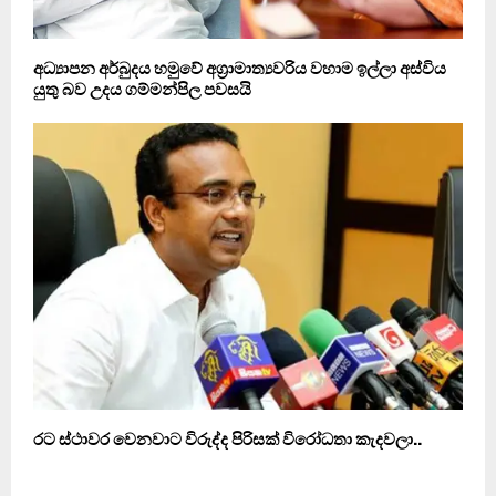
අධ්‍යාපන අර්බුදය හමුවේ අග්‍රාමාත්‍යවරිය වහාම ඉල්ලා අස්විය
යුතු බව උදය ගම්මන්පිල පවසයි
රට ස්ථාවර වෙනවාට විරුද්ද පිරිසක් විරෝධතා කැදවලා..