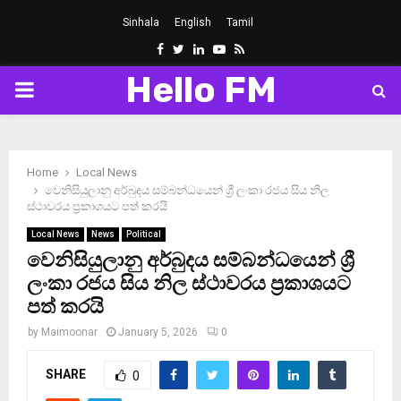
Sinhala
English
Tamil
Facebook
Twitter
Linkedin
Youtube
Rss
Hello FM
PRIMARY
MENU
Home
Local News
වෙනිසියුලානු අර්බුදය සම්බන්ධයෙන් ශ්‍රී ලංකා රජය සිය නිල
ස්ථාවරය ප්‍රකාශයට පත් කරයි
Local News
News
Political
වෙනිසියුලානු අර්බුදය සම්බන්ධයෙන් ශ්‍රී
ලංකා රජය සිය නිල ස්ථාවරය ප්‍රකාශයට
පත් කරයි
by
Maimoonar
January 5, 2026
0
SHARE
0