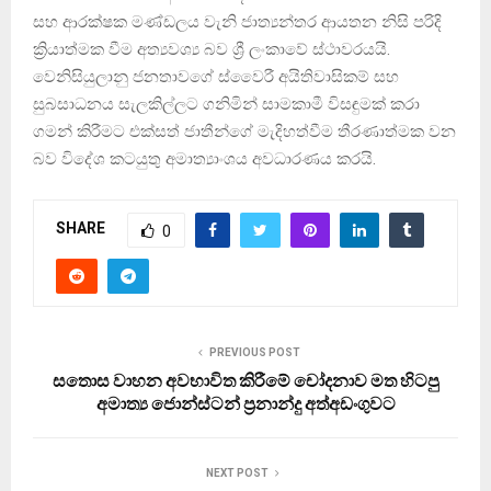
සහ ආරක්ෂක මණ්ඩලය වැනි ජාත්‍යන්තර ආයතන නිසි පරිදි
ක්‍රියාත්මක වීම අත්‍යවශ්‍ය බව ශ්‍රී ලංකාවේ ස්ථාවරයයි.
වෙනිසියුලානු ජනතාවගේ ස්වෛරී අයිතිවාසිකම් සහ
සුබසාධනය සැලකිල්ලට ගනිමින් සාමකාමී විසඳුමක් කරා
ගමන් කිරීමට එක්සත් ජාතීන්ගේ මැදිහත්වීම තීරණාත්මක වන
බව විදේශ කටයුතු අමාත්‍යාංශය අවධාරණය කරයි.
SHARE
0
PREVIOUS POST
සතොස වාහන අවභාවිත කිරීමේ චෝදනාව මත හිටපු
අමාත්‍ය ජොන්ස්ටන් ප්‍රනාන්දු අත්අඩංගුවට
NEXT POST