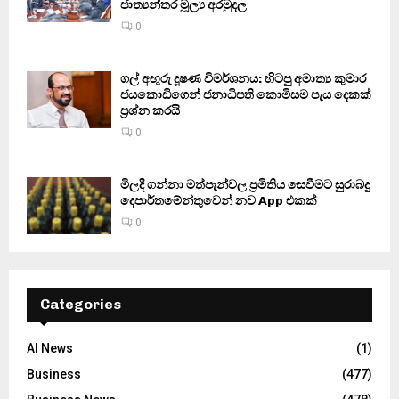
ජාත්‍යන්තර මූල්‍ය අරමුදල
0
ගල් අඟුරු දූෂණ විමර්ශනය: හිටපු අමාත්‍ය කුමාර
ජයකොඩිගෙන් ජනාධිපති කොමිසම පැය දෙකක්
ප්‍රශ්න කරයි
0
මිලදී ගන්නා මත්පැන්වල ප්‍රමිතිය සෙවීමට සුරාබදු
දෙපාර්තමේන්තුවෙන් නව App එකක්
0
Categories
AI News
(1)
Business
(477)