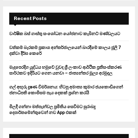
S
r
c
E
h
Recent Posts
f
A
o
වාර්ෂික බස් ගාස්තු සංශෝධන යෝජනාව කැබිනට් මණ්ඩලයට
r
R
:
වත්කම් බැරකම් ප්‍රකාශ අන්තර්ජාලයෙන් බාරදීමේ කාලය ජූලි 7
C
දක්වා දීර්ඝ කෙරේ
H
මැදපෙරදිග යුද්ධය හමුවේ වුවද ශ්‍රී ලංකාව ආර්ථික ප්‍රතිසංස්කරණ
සාර්ථකව ඉදිරියට ගෙන යනවා – ජාත්‍යන්තර මූල්‍ය අරමුදල
ගල් අඟුරු දූෂණ විමර්ශනය: හිටපු අමාත්‍ය කුමාර ජයකොඩිගෙන්
ජනාධිපති කොමිසම පැය දෙකක් ප්‍රශ්න කරයි
මිලදී ගන්නා මත්පැන්වල ප්‍රමිතිය සෙවීමට සුරාබදු
දෙපාර්තමේන්තුවෙන් නව App එකක්