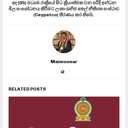
අද (05) මධ්‍යම රාත්‍රියේ සිට ක්‍රියාත්මක වන පරිදි ඉන්ධන
මිල සංශෝධනය කිරීමට ලංකා ඛනිජ තෙල් නීතිගත සංස්ථාව
(Ceypetco) තීරණය කර තිබේ.
Maimoonar
RELATED POSTS