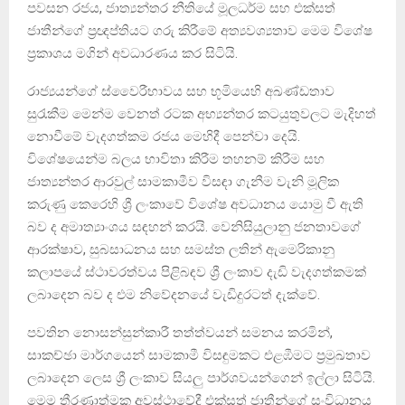
පවසන රජය, ජාත්‍යන්තර නීතියේ මූලධර්ම සහ එක්සත්
ජාතීන්ගේ ප්‍රඥප්තියට ගරු කිරීමේ අත්‍යවශ්‍යතාව මෙම විශේෂ
ප්‍රකාශය මගින් අවධාරණය කර සිටියි.
රාජ්‍යයන්ගේ ස්වෛරීභාවය සහ භූමියෙහි අඛණ්ඩතාව
සුරැකීම මෙන්ම වෙනත් රටක අභ්‍යන්තර කටයුතුවලට මැදිහත්
නොවීමේ වැදගත්කම රජය මෙහිදී පෙන්වා දෙයි.
විශේෂයෙන්ම බලය භාවිතා කිරීම තහනම් කිරීම සහ
ජාත්‍යන්තර ආරවුල් සාමකාමීව විසඳා ගැනීම වැනි මූලික
කරුණු කෙරෙහි ශ්‍රී ලංකාවේ විශේෂ අවධානය යොමු වී ඇති
බව ද අමාත්‍යාංශය සඳහන් කරයි. වෙනිසියුලානු ජනතාවගේ
ආරක්ෂාව, සුබසාධනය සහ සමස්ත ලතින් ඇමෙරිකානු
කලාපයේ ස්ථාවරත්වය පිළිබඳව ශ්‍රී ලංකාව දැඩි වැදගත්කමක්
ලබාදෙන බව ද එම නිවේදනයේ වැඩිදුරටත් දැක්වේ.
පවතින නොසන්සුන්කාරී තත්ත්වයන් සමනය කරමින්,
සාකච්ඡා මාර්ගයෙන් සාමකාමී විසඳුමකට එළඹීමට ප්‍රමුඛතාව
ලබාදෙන ලෙස ශ්‍රී ලංකාව සියලු පාර්ශවයන්ගෙන් ඉල්ලා සිටියි.
මෙම තීරණාත්මක අවස්ථාවේදී එක්සත් ජාතීන්ගේ සංවිධානය