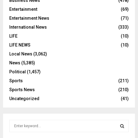
Business News
(478)
Entertainment
(69)
Entertainment News
(71)
International News
(333)
LIFE
(10)
LIFE NEWS
(10)
Local News
(3,062)
News
(5,385)
Political
(1,457)
Sports
(211)
Sports News
(210)
Uncategorized
(41)
S
e
a