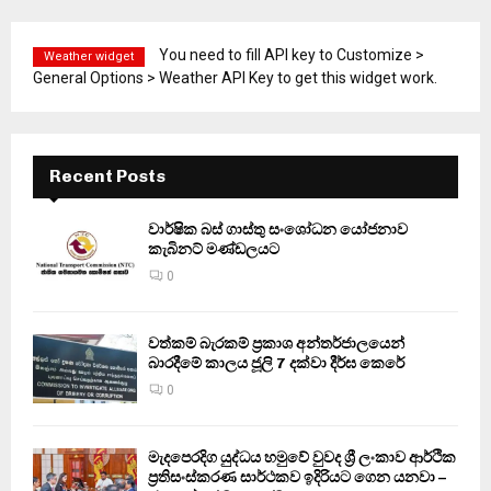
You need to fill API key to Customize >
Weather widget
General Options > Weather API Key to get this widget work.
Recent Posts
වාර්ෂික බස් ගාස්තු සංශෝධන යෝජනාව
කැබිනට් මණ්ඩලයට
0
වත්කම් බැරකම් ප්‍රකාශ අන්තර්ජාලයෙන්
බාරදීමේ කාලය ජූලි 7 දක්වා දීර්ඝ කෙරේ
0
මැදපෙරදිග යුද්ධය හමුවේ වුවද ශ්‍රී ලංකාව ආර්ථික
ප්‍රතිසංස්කරණ සාර්ථකව ඉදිරියට ගෙන යනවා –