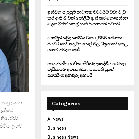
ඉන්ධන සැපයුම සාමාන්‍ය මට්ටමට වඩා වැඩි
කර ඇති බැවින් පෝලිම් ඇති කර නොගන්නා
ලෙස ඛනිජ තෙල් සංස්ථා සභාපති පවසයි
හෝමුස් සමුද්‍ර සන්ධිය වසා දැමීමට ඉරානය
පියවර ගනී: ලෝක තෙල් මිල ශීඝ්‍රයෙන් ඉහළ
යාමේ අවදානමක්
වෛද්‍ය හිඟය නිසා කිරින්ද ප්‍රාදේශීය රෝහල
වැසීයාමේ අවදානමක: සභාපති සුගත්
සමරසිංහ අනතුරු අඟවයි
 පාඩු ලබන
Categories
ගැනීමට
 නියෝජ්‍ය
AI News
ලපිටිය ලංගම
Business
Business News