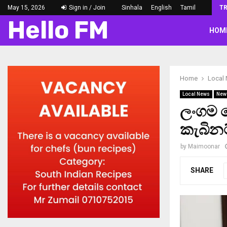
May 15, 2026
Sign in / Join
Sinhala
English
Tamil
T
Hello FM
HOM
Home
Local
Local News
New
ලංගම 
කැබිනට
by
Maimoonar
SHARE