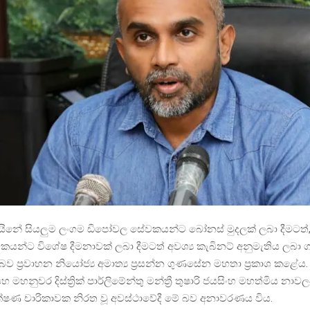
යිනේ සියලුම ලංගම ඩිපෝවල සේවකයන්ට බෝනස් මුදලක් ලබා දීමටත්,
න්ට විශේෂ දීමනාවක් ලබා දීමටත් අවශ්‍ය කැබිනට් අනුමැතිය ලබා 
ව ප්‍රවාහන නියෝජ්‍ය අමාත්‍ය ප්‍රසන්න ගුණසේන මහතා ප්‍රකාශ කළේය.
හ මහනුවර දිස්ත්‍රික් පාර්ලිමේන්තු මන්ත්‍රී තුෂාරි ජයසිංහ මහත්මිය නාව
ක්ෂණ චාරිකාවක නිරත වූ අවස්ථාවේදී මේ බව අනාවරණය විය.