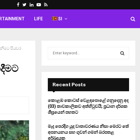
Facebook
Twitter
Linkedin
Youtube
Rss
RTAINMENT
LIFE
SI
ැනීමට පියවර
S
e
a
දීමට
S
r
c
E
h
Recent Posts
f
A
o
කොළඹ කොටස් වෙළඳපොළේ ගනුදෙනු අද
r
R
(03) තාවකාලිකව අත්හිටුවයි; ප්‍රධාන දර්ශක
:
ශීඝ්‍රයෙන් පහතට
C
මැද පෙරදිග යුද වාතාවරණය නිසා මෙරට තේ
H
අපනයනය සහ ගුවන් ගමන් බරපතළ
අර්බුදයක