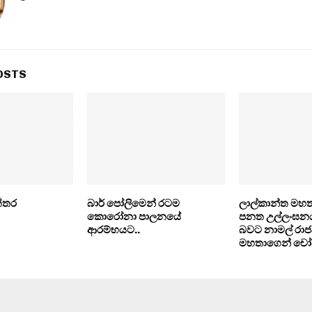
OSTS
්තර
බාර් පෝලිමෙන් රටම
ලාල්කාන්ත මහ
කොරෝනා පාලනයේ
පනත උල්ලංඝනය
ආරම්භයට..
බවට නාමල් රාජ
මහතාගෙන් චෝ