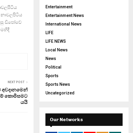
Entertainment
ාවලපිටිය
. නාවලපිටිය
Entertainment News
පසු ඩිපෝවේ
International News
ෙහිදී
LIFE
LIFE NEWS
Local News
News
Political
Sports
NEXT POST
Sports News
 අවදානමෙන්
Uncategorized
ිකම් කොමිසමට
යයි
Our Networks