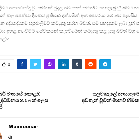
දීමට පොරොන්දු වූ බෝනස් මුදල මෙතෙක් තමන්ට නොලැබුණු බවට න
 කළ පෙන්වා දීමකට ප්‍රතිචාර දක්වමින් අමාත්‍යවරයා මේ බව පැවසීය
 අඩුපාඩුකම් සපුරාලීමට කටයුතු කරන බවත්, එම පහසුකම් ලබා දුන් 
වය ඉහළ නැංවීමට සේවකයන් කැපවීමෙන් කටයුතු කළ යුතු බවත් ඔහු ම
ළේය.
0
්බර් මාසයේ කොළඹ
තලවකැලේ නායයෑමේ
උද්ධමනය 2.1% ක් ලෙස
අවතැන් වූවන් මානව හිම
ී
Maimoonar