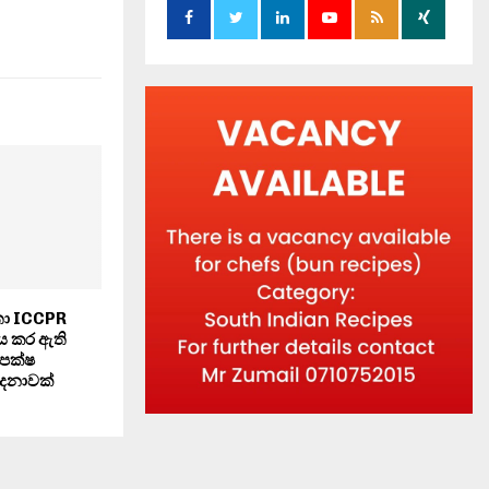
තා ICCPR
 කර ඇති
පක්ෂ
දනාවක්