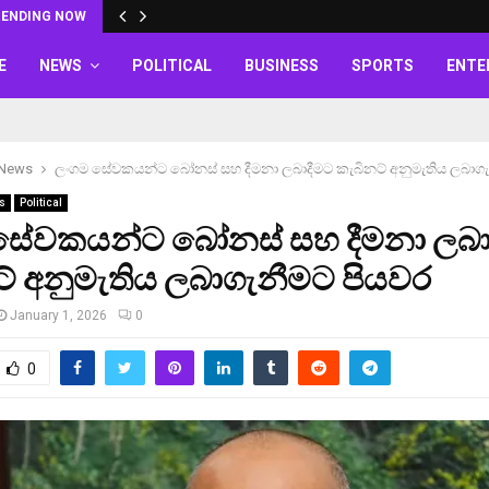
RENDING NOW
E
NEWS
POLITICAL
BUSINESS
SPORTS
ENTE
 News
ලංගම සේවකයන්ට බෝනස් සහ දීමනා ලබාදීමට කැබිනට් අනුමැතිය ලබාග
s
Political
සේවකයන්ට බෝනස් සහ දීමනා ලබා
් අනුමැතිය ලබාගැනීමට පියවර
January 1, 2026
0
0