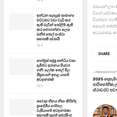
0
රජයෙන් ලබා 
ඩිපෝ සේවකයන්
ඉන්ධන සැපයුම සාමාන්‍ය
ඩිපෝවේ පවතින
මට්ටමට වඩා වැඩි කර
ඇති බැවින් පෝලිම් ඇති
ආදායම් තත්ත්
කර නොගන්නා ලෙස
අවධාරණය ක
ඛනිජ තෙල් සංස්ථා
සභාපති පවසයි
0
SHARE
හෝමුස් සමුද්‍ර සන්ධිය වසා
දැමීමට ඉරානය පියවර
ගනී: ලෝක තෙල් මිල
PREVIOUS POST
ශීඝ්‍රයෙන් ඉහළ යාමේ
2025 දෙසැම
අවදානමක්
පාරිභෝගික 
0
ස්ථාවරව පවත
වෛද්‍ය හිඟය නිසා කිරින්ද
ප්‍රාදේශීය රෝහල
වැසීයාමේ අවදානමක:
සභාපති සුගත් සමරසිංහ