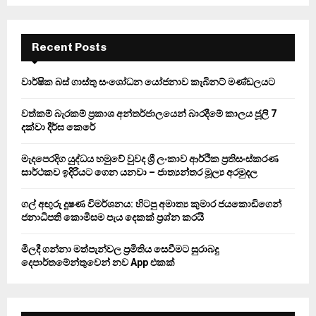
S
r
c
E
h
Recent Posts
f
A
o
වාර්ෂික බස් ගාස්තු සංශෝධන යෝජනාව කැබිනට් මණ්ඩලයට
r
R
:
වත්කම් බැරකම් ප්‍රකාශ අන්තර්ජාලයෙන් බාරදීමේ කාලය ජූලි 7
C
දක්වා දීර්ඝ කෙරේ
H
මැදපෙරදිග යුද්ධය හමුවේ වුවද ශ්‍රී ලංකාව ආර්ථික ප්‍රතිසංස්කරණ
සාර්ථකව ඉදිරියට ගෙන යනවා – ජාත්‍යන්තර මූල්‍ය අරමුදල
ගල් අඟුරු දූෂණ විමර්ශනය: හිටපු අමාත්‍ය කුමාර ජයකොඩිගෙන්
ජනාධිපති කොමිසම පැය දෙකක් ප්‍රශ්න කරයි
මිලදී ගන්නා මත්පැන්වල ප්‍රමිතිය සෙවීමට සුරාබදු
දෙපාර්තමේන්තුවෙන් නව App එකක්