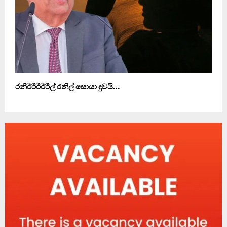
රනීඊඊඊඊඊල් රනිල් සොයා දුවයි…