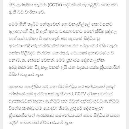
තිබූ ආරක්ෂිත කැමරා (CCTV) පද්ධතියේ පැහැදිලිව සටහන්ව
ඇති බව වාර්තා වේ.
මෙම ගිනි තැබීම හේතුවෙන් ගොඩනැඟිල්ලේ කොටසකට
අලාභහානි සිදු වී ඇති අතර, වාසනාවකට මෙන් කිසිදු පුද්ගල
හානියක් වාර්තා වී නොමැති බව පැවසේ. සිද්ධිය වූ
අවස්ථාවේදී අරුන් සිද්ධාර්ත් මහතා එම පරිශ්‍රයේ රැඳී සිට ඇද්ද
යන්න පිළිබඳව නිශ්චිත තොරතුරු මෙතෙක් අනාවරණය වී
නොමැත. කෙසේ වෙතත්, මෙම ප්‍රහාරය දේශපාලනික
අරමුණක් මත සිදු කළ එකක් දැයි යන සැකය පක්ෂ ක්‍රියාකාරීන්
විසින් මතු කර ඇත.
යාපනය පොලීසිය මේ වන විට සිද්ධිය සම්බන්ධයෙන් පුළුල්
පරීක්ෂණයක් ආරම්භ කර ඇති අතර, CCTV දර්ශන ඔස්සේ
සැකකරුවන් හඳුනා ගැනීමට සහ ඔවුන් අත්අඩංගුවට ගැනීමට
විශේෂ කණ්ඩායම් යොදවා තිබේ. උතුරේ දේශපාලන
ක්‍රියාකාරීන්ගේ ආරක්ෂාව සම්බන්ධයෙන් මෙම සිද්ධියත් සමඟ
යළිත් කතාබහක් නිර්මාණය වී ඇත.