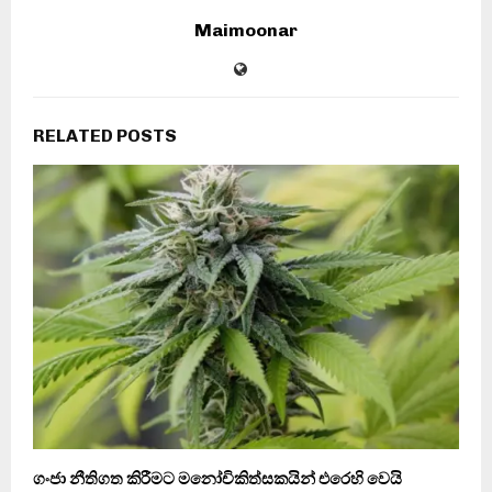
Maimoonar
RELATED POSTS
ගංජා නීතිගත කිරීමට මනෝචිකිත්සකයින් එරෙහි වෙයි