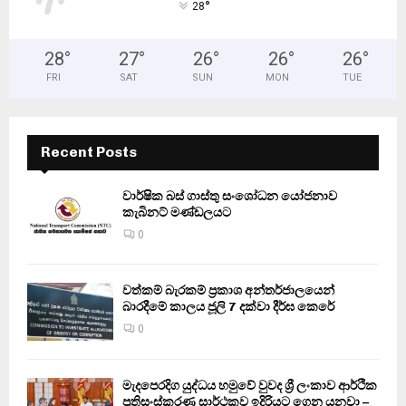
°
28
28
°
27
°
26
°
26
°
26
°
FRI
SAT
SUN
MON
TUE
Recent Posts
වාර්ෂික බස් ගාස්තු සංශෝධන යෝජනාව
කැබිනට් මණ්ඩලයට
0
වත්කම් බැරකම් ප්‍රකාශ අන්තර්ජාලයෙන්
බාරදීමේ කාලය ජූලි 7 දක්වා දීර්ඝ කෙරේ
0
මැදපෙරදිග යුද්ධය හමුවේ වුවද ශ්‍රී ලංකාව ආර්ථික
ප්‍රතිසංස්කරණ සාර්ථකව ඉදිරියට ගෙන යනවා –