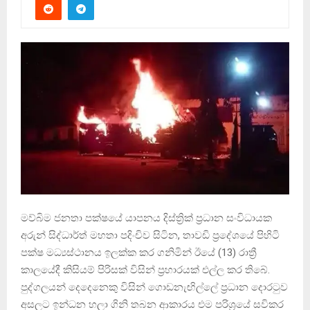
මව්බිම ජනතා පක්ෂයේ යාපනය දිස්ත්‍රික් ප්‍රධාන සංවිධායක
අරුන් සිද්ධාර්ත් මහතා පදිංචිව සිටින, තාවඩි ප්‍රදේශයේ පිහිටි
පක්ෂ මධ්‍යස්ථානය ඉලක්ක කර ගනිමින් ඊයේ (13) රාත්‍රී
කාලයේදී කිසියම් පිරිසක් විසින් ප්‍රහාරයක් එල්ල කර තිබේ.
පුද්ගලයන් දෙදෙනෙකු විසින් ගොඩනැඟිල්ලේ ප්‍රධාන දොරටුව
අසලට ඉන්ධන හලා ගිනි තබන ආකාරය එම පරිශ්‍රයේ සවිකර