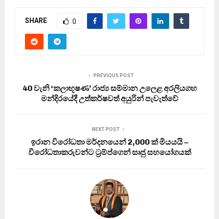
SHARE
0
PREVIOUS POST
40 වැනි ‘කලාභූෂණ’ රාජ්‍ය සම්මාන උලෙළ අරලියගහ
මන්දිරයේදී උත්කර්ෂවත් අයුරින් පැවැත්වේ
NEXT POST
ඉරාන විරෝධතා මර්දනයෙන් 2,000 ක් මියයයි –
විරෝධතාකරුවන්ට ට්‍රම්ප්ගෙන් සෘජු සහයෝගයක්