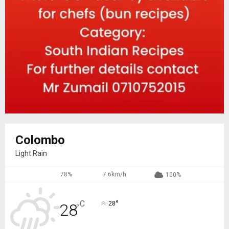
Colombo
Light Rain
78%
7.6km/h
100%
°
C
28
28
°