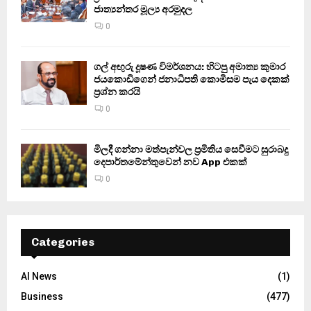
ජාත්‍යන්තර මූල්‍ය අරමුදල
0
ගල් අඟුරු දූෂණ විමර්ශනය: හිටපු අමාත්‍ය කුමාර
ජයකොඩිගෙන් ජනාධිපති කොමිසම පැය දෙකක්
ප්‍රශ්න කරයි
0
මිලදී ගන්නා මත්පැන්වල ප්‍රමිතිය සෙවීමට සුරාබදු
දෙපාර්තමේන්තුවෙන් නව App එකක්
0
Categories
AI News
(1)
Business
(477)