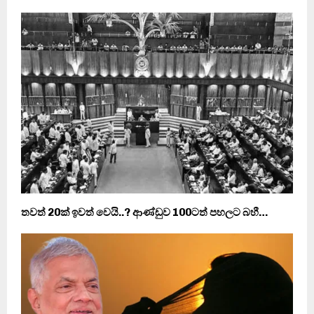
තවත් 20ක් ඉවත් වෙයි..? ආණ්ඩුව 100ටත් පහලට බහී…