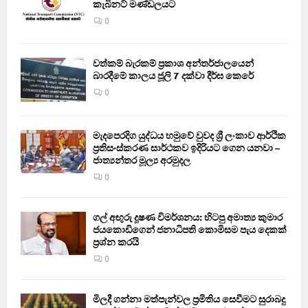
කැබිනට් මණ්ඩලයට
0
වත්කම් බැරකම් ප්‍රකාශ අන්තර්ජාලයෙන්
බාරදීමේ කාලය ජූලි 7 දක්වා දීර්ඝ කෙරේ
0
මැදපෙරදිග යුද්ධය හමුවේ වුවද ශ්‍රී ලංකාව ආර්ථික
ප්‍රතිසංස්කරණ සාර්ථකව ඉදිරියට ගෙන යනවා –
ජාත්‍යන්තර මූල්‍ය අරමුදල
0
ගල් අඟුරු දූෂණ විමර්ශනය: හිටපු අමාත්‍ය කුමාර
ජයකොඩිගෙන් ජනාධිපති කොමිසම පැය දෙකක්
ප්‍රශ්න කරයි
0
මිලදී ගන්නා මත්පැන්වල ප්‍රමිතිය සෙවීමට සුරාබදු