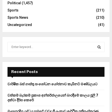
Political
(1,457)
Sports
(211)
Sports News
(210)
Uncategorized
(41)
S
e
a
S
r
c
E
h
Recent Posts
f
A
o
වාර්ෂික බස් ගාස්තු සංශෝධන යෝජනාව කැබිනට් මණ්ඩලයට
r
R
:
වත්කම් බැරකම් ප්‍රකාශ අන්තර්ජාලයෙන් බාරදීමේ කාලය ජූලි 7
C
දක්වා දීර්ඝ කෙරේ
H
මැදපෙරදිග යුද්ධය හමුවේ වුවද ශ්‍රී ලංකාව ආර්ථික ප්‍රතිසංස්කරණ