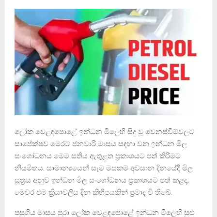
ලෝක වෙළඳපොළේ ඉන්ධන මිලෙහි සිදු වූ වෙනස්වීම්වලට
සාපේක්ෂව මෙරට ජනවාරි මාසය සඳහා වන ඉන්ධන මිල
සංශෝධනය මෙම සතිය ඇතුළත ප්‍රකාශයට පත් කිරීමට
නියමිතය. සාමාන්‍යයෙන් සෑම මසකම අවසාන දිනයේදී මිල
සූත්‍රය අනුව ඉන්ධන මිල සංශෝධනය ප්‍රකාශයට පත් කළද,
මෙවර එම ක්‍රියාවලිය දින කිහිපයකින් ප්‍රමාද වී තිබේ.
පසුගිය මාසය පුරා ලෝක වෙළඳපොළේ ඉන්ධන මිලෙහි සුළු