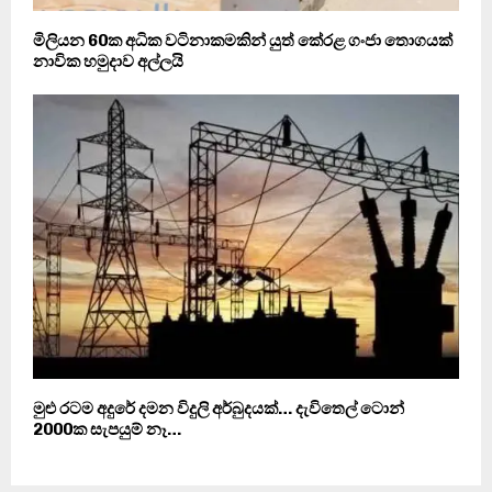
මිලියන 60ක අධික වටිනාකමකින් යුත් කේරළ ගංජා තොගයක්
නාවික හමුදාව අල්ලයි
මුළු රටම අදුරේ දමන විදුලි අර්බුදයක්… දැවිතෙල් ටොන්
2000ක සැපයුම් නෑ…