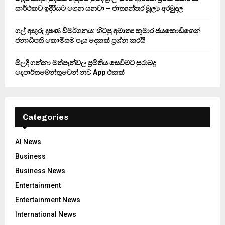
සාර්ථකව ඉදිරියට ගෙන යනවා – ජාත්‍යන්තර මූල්‍ය අරමුදල
ගල් අඟුරු දූෂණ විමර්ශනය: හිටපු අමාත්‍ය කුමාර ජයකොඩිගෙන්
ජනාධිපති කොමිසම පැය දෙකක් ප්‍රශ්න කරයි
මිලදී ගන්නා මත්පැන්වල ප්‍රමිතිය සෙවීමට සුරාබදු
දෙපාර්තමේන්තුවෙන් නව App එකක්
Categories
AI News
Business
Business News
Entertainment
Entertainment News
International News