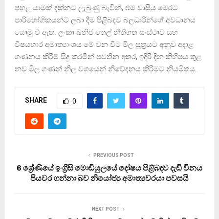
පහළ යාමක් දක්නට ලැබුණු බැවින්, එම වාසිය මෙරට
පාරිභෝගිකයන්ට ලබා දීම පිළිබඳව බලධාරීන්ගේ අවධානය
යොමු වී ඇත. ලංකා ඛනිජ තෙල් නීතිගත සංස්ථාව සහ
විෂයභාර අමාත්‍යාංශය මේ වන විට මිල සූත්‍රයට අනුව අදාළ
ගණනය කිරීම් සිදු කරමින් පවතින අතර, ඉදිරි දින කිහිපය තුළ
නව මිල ගණන් නිල වශයෙන් නිවේදනය කිරීමට නියමිතය.
SHARE
0
PREVIOUS POST
6 ශ්‍රේණියේ ඉංග්‍රීසි මොඩියුලයේ දෝෂය පිළිබඳව දැඩි විනය
පියවර ගන්නා බව නියෝජ්‍ය අමාත්‍යවරයා පවසයි
NEXT POST