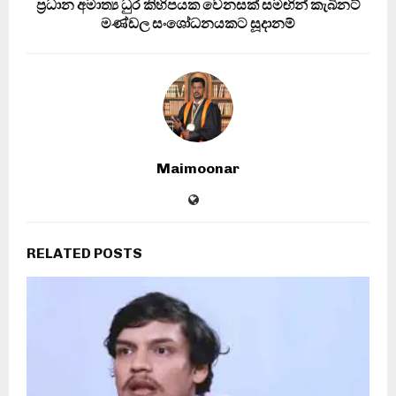
ප්‍රධාන අමාත්‍ය ධුර කිහිපයක වෙනසක් සමඟින් කැබිනට්
මණ්ඩල සංශෝධනයකට සූදානම්
Maimoonar
RELATED POSTS