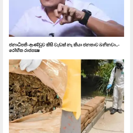
ජනාධිපති-ආණ්ඩුව කිසි වැඩක් නෑ කියා ජනතාව බනිනවා..-
රෝහිත රාජපක්‍ෂ