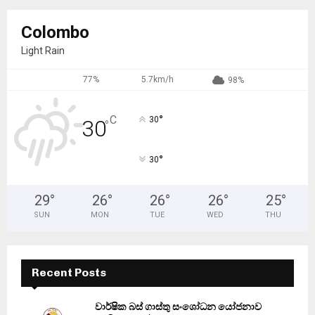
Colombo
Light Rain
77%
5.7km/h
98%
°
C
30
30
°
°
30
29
°
26
°
26
°
26
°
25
°
SUN
MON
TUE
WED
THU
Recent Posts
වාර්ෂික බස් ගාස්තු සංශෝධන යෝජනාව