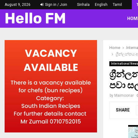
August 9, 2026
Sign in / Join
Sinhala
English
Tamil
Hello FM
HOM
Home
Intern
ග්‍රීන්ලන්ත
International New
ග්‍රීන
පවා ස
by
Maimoonar
SHARE