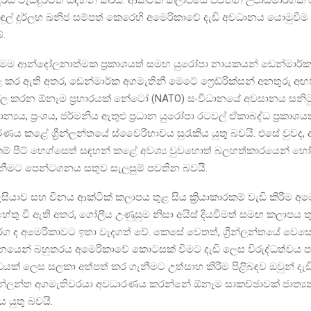
ුල් දුර්ලභ ඛනිජ සම්පත් කෙරෙහි අමෙරිකාවේ දැඩි අවධානය යොමුවීම 
ේ.
ෙම ආන්දෝලනාත්මක ප්‍රකාශයත් සමඟ යුරෝපා නායකයන් ඩෙන්මාර්
 ඇති අතර, ඩෙන්මාර්ක අගමැතිනී මෙටේ ෆ්‍රෙඩ්රික්සන් අනතුරු අඟව
්ල කරන ඕනෑම ප්‍රහාරයක් නේටෝ (NATO) සංවිධානයේ අවසානය සනිට
ිතාන්‍යය, ප්‍රංශය, ජර්මනිය ඇතුළු ප්‍රධාන යුරෝපා රටවල් ඒකාබද්ධ ප්‍රකාශය
ණය කළේ ග්‍රීන්ලන්තයේ ස්වෛරීභාවය සුරැකිය යුතු බවයි. එසේ වුවද, 
 පීට් හෙග්සෙත් සඳහන් කළේ අවශ්‍ය වුවහොත් බලහත්කාරයෙන් හෝ ග්
ැනීමට පෙන්ටගනය සතුව සැලසුම් පවතින බවයි.
සියාව සහ චීනය ආක්ටික් කලාපය තුළ සිය ක්‍රියාකාරකම් වැඩි කිරීම අ
තු වී ඇති අතර, ගෝලීය උණුසුම නිසා අයිස් දියවීමත් සමඟ කලාපය 
ග ද අමෙරිකාවට ඉතා වැදගත් වේ. කෙසේ වෙතත්, ග්‍රීන්ලන්තයේ වෙස
න් බහුතරය අමෙරිකාවේ කොටසක් වීමට දැඩි ලෙස විරුද්ධත්වය ප
ක් ලෙස සලකා අත්පත් කර ගැනීමට උත්සාහ කිරීම පිළිබඳව ඔවුන් දැඩි
‍රීන්ලන්ත අගමැතිවරයා අවධාරණය කරන්නේ ඕනෑම සාකච්ඡාවක් ජාත්‍ය
ය යුතු බවයි.