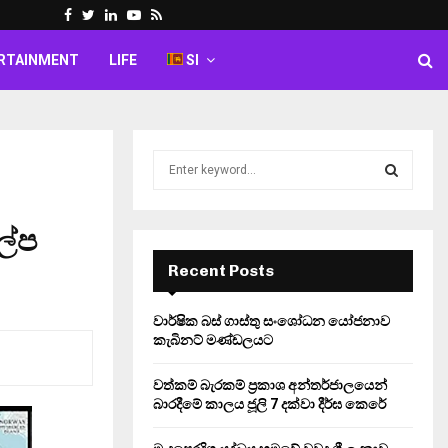
Facebook
Twitter
Linkedin
Youtube
Rss
RTAINMENT
LIFE
SI
S
e
a
S
r
ල්ප
c
E
h
Recent Posts
f
A
o
වාර්ෂික බස් ගාස්තු සංශෝධන යෝජනාව
r
R
කැබිනට් මණ්ඩලයට
:
C
වත්කම් බැරකම් ප්‍රකාශ අන්තර්ජාලයෙන්
බාරදීමේ කාලය ජූලි 7 දක්වා දීර්ඝ කෙරේ
H