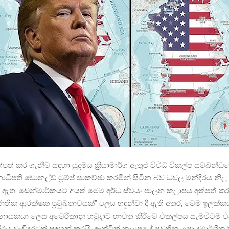
අත්පත් කර ගැනීම සඳහා යුදමය ක්‍රියාමාර්ග ඇතුළු විවිධ විකල්ප සම්බන්ධ
ාධිපති ඩොනල්ඩ් ට්‍රම්ප් සාකච්ඡා කරමින් සිටින බව ධවල මන්දිරය නි
ඇත. ඩෙන්මාර්කයට අයත් මෙම අර්ධ ස්වයං පාලන කලාපය අත්පත් කර
ාතික ආරක්ෂක ප්‍රමුඛතාවයක්” ලෙස හඳුන්වා දී ඇති අතර, මෙම ඉලක්ක
නායකයා ලෙස අමෙරිකානු හමුදාව භාවිත කිරීමේ විකල්පය සැමවිටම 
රය වැඩිදුරටත් සඳහන් කරයි. ආක්ටික් කලාපයේ පවතින උපායමාර්ගි