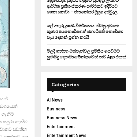
මැදපෙරදිග යුද්ධය හමුවේ වුවද ශ්‍රී ලංකාව
ආර්ථික ප්‍රතිසංස්කරණ සාර්ථකව ඉදිරියට
ගෙන යනවා – ජාත්‍යන්තර මූල්‍ය අරමුදල
ගල් අඟුරු දූෂණ විමර්ශනය: හිටපු අමාත්‍ය
කුමාර ජයකොඩිගෙන් ජනාධිපති කොමිසම
පැය දෙකක් ප්‍රශ්න කරයි
මිලදී ගන්නා මත්පැන්වල ප්‍රමිතිය සෙවීමට
සුරාබදු දෙපාර්තමේන්තුවෙන් නව App එකක්
Categories
යෙන්
AI News
ල වශයෙන්
Business
 ගැනීම
Business News
ය සපුරා ගැනීම
Entertainment
විවෘතව පවතින
Entertainment News
ක වැදගත්කම සහ