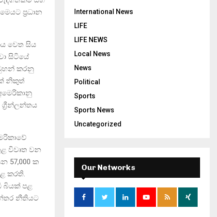
මෙයට ප්‍රධාන
International News
LIFE
LIFE NEWS
කය වෙත සිය
Local News
ා සිටියේ
News
ුහන් කරනු
ක් නිකුත්
Political
අමෙරිකානු
Sports
‍රීන්ලන්තය
Sports News
Uncategorized
මෙරිකාවේ
තුළ විවෘත වන
ෙන 57,000 ක
Our Networks
ළ කරති.
 බියක් පළ
න්තර නීතියට