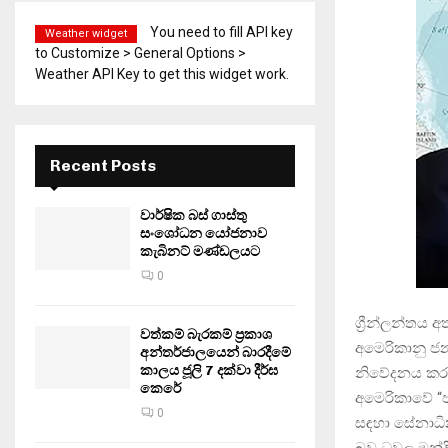
You need to fill API key
Weather widget
to Customize > General Options >
Weather API Key to get this widget work.
Recent Posts
වාර්ෂික බස් ගාස්තු
සංශෝධන යෝජනාව
කැබිනට් මණ්ඩලයට
0
ග්‍රීන්ලන්තය 
වත්කම් බැරකම් ප්‍රකාශ
අමෙරිකානු ජන
අන්තර්ජාලයෙන් බාරදීමේ
කාලය ජූලි 7 දක්වා දීර්ඝ
නිවේදනය කර 
කෙරේ
අමෙරිකාවේ “ජ
0
සඳහා සේනාධි
බව ධවල මන්දි