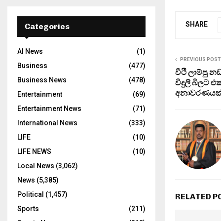
SHARE
Categories
AI News
(1)
PREVIOUS POST
Business
(477)
වීථි ලාම්පු
Business News
(478)
විදුලි බිලට
අනාවරණයක
Entertainment
(69)
Entertainment News
(71)
International News
(333)
LIFE
(10)
LIFE NEWS
(10)
Local News
(3,062)
News
(5,385)
Political
(1,457)
RELATED P
Sports
(211)