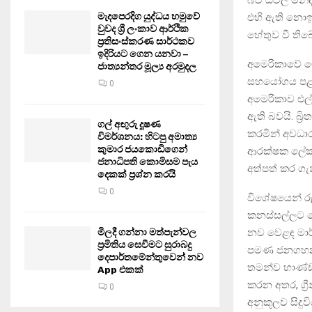
මැදපෙරදිග යුද්ධය හමුවේ
එහි ඇති නොඉඳ
වුවද ශ්‍රී ලංකාව ආර්ථික
හේතුව වී තිබ
ප්‍රතිසංස්කරණ සාර්ථකව
ඉදිරියට ගෙන යනවා –
අමෙරිකාවේ ම
ජාත්‍යන්තර මූල්‍ය අරමුදල
සහයෝගය පළ කර
0
අමෙරිකාව එල
ඇති බවයි. බ්‍ර
ගල් අඟුරු දූෂණ
කරමින් අවධාර
විමර්ශනය: හිටපු අමාත්‍ය
කුමාර ජයකොඩිගෙන්
ආරක්ෂක ලේකම්
ජනාධිපති කොමිසම පැය
අත්පත් කර ග
දෙකක් ප්‍රශ්න කරයි
0
විශේෂයෙන් රු
කනස්සල්ලට හේ
නව වෙළඳ මාර්
මිලදී ගන්නා මත්පැන්වල
ප්‍රමිතිය සෙවීමට සුරාබදු
පමණ ජනගහනයෙ
දෙපාර්තමේන්තුවෙන් නව
තමන්ව භාණ්ඩය
App එකක්
කරන අතර, ග්
0
අනුකූලව සිදුවි