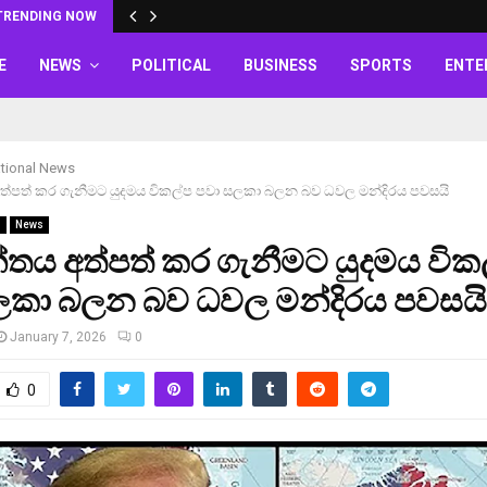
TRENDING NOW
E
NEWS
POLITICAL
BUSINESS
SPORTS
ENTE
ational News
ය අත්පත් කර ගැනීමට යුදමය විකල්ප පවා සලකා බලන බව ධවල මන්දිරය පවසයි
s
News
්ලන්තය අත්පත් කර ගැනීමට යුදමය වික
ලකා බලන බව ධවල මන්දිරය පවසයි
January 7, 2026
0
0