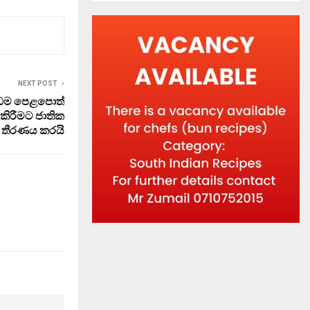
NEXT POST
පාඩම පෙළපොත්
කිරීමට ජාතික
 තීරණය කරයි