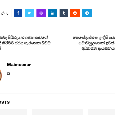
0
 නඩත්තු පිරිවැය මහජනතාවගේ
මතභේදාත්මක ඉංග්‍රීසි 
 එක් කිරීමට රජය සැරසෙන බවට
මොඩියුලයෙන් ඉවත් 
්
අධ්‍යාපන ආයතනය
Maimoonar
OSTS