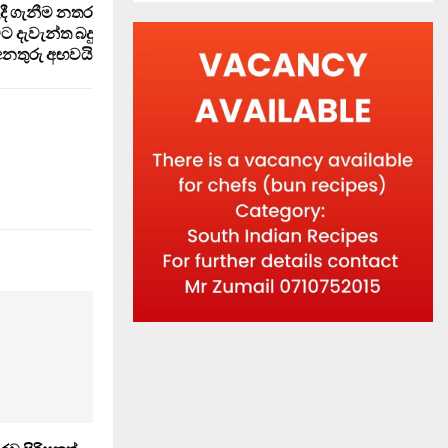
ලදී ගැනීම නතර
දැවැන්ත බදු
අනතුරු අඟවයි