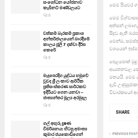
සංශෝධන යෝජනාව
මෙම පියවර ග
කැබිනට් මණ්ඩලයට
0
මෙම විශ්වාස
අත්සන් ලබාගැ
සිදුව ඇති බර
වත්කම් බැරකම් ප්‍රකාශ
අන්තර්ජාලයෙන් බාරදීමේ
මෙන්ම, සමස්ත 
කාලය ජූලි 7 දක්වා දීර්ඝ
වශයෙන් ඉස්ම
කෙරේ
0
පෙළපොත් මුද්
ආයතනවල නොසැ
මැදපෙරදිග යුද්ධය හමුවේ
මතයයි. මෙම ද
වුවද ශ්‍රී ලංකාව ආර්ථික
දැඩි උණුසුම
ප්‍රතිසංස්කරණ සාර්ථකව
ඉදිරියට ගෙන යනවා –
විචාරකයෝ අප
ජාත්‍යන්තර මූල්‍ය අරමුදල
0
SHARE
ගල් අඟුරු දූෂණ
විමර්ශනය: හිටපු අමාත්‍ය
කුමාර ජයකොඩිගෙන්
PREVIOUS POST