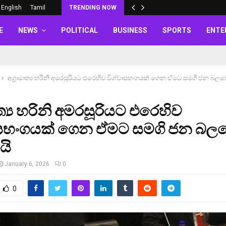
English
Tamil
TRENDING NOW
E
NEWS
POLITICAL
BUSINESS
SPORTS
ENTE
අග්‍රාමාත්‍ය හරිනි අමරසූරියට එරෙහිව විශ්වාසභංගයක් ගෙන ඒමට සමගි ජන බල
ාත්‍ය හරිනි අමරසූරියට එරෙහිව
ාසභංගයක් ගෙන ඒමට සමගි ජන බ
යි
January 6, 2026
0
0