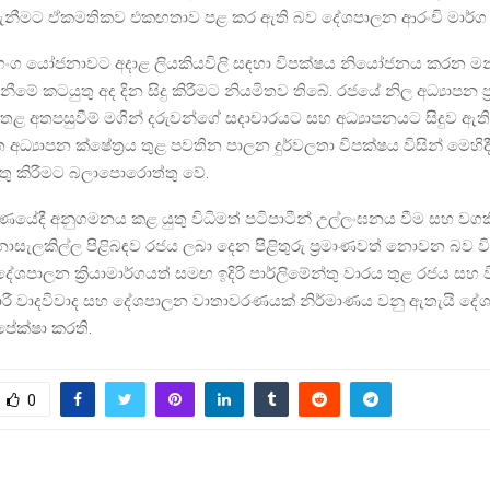
ැනීමට ඒකමතිකව එකඟතාව පළ කර ඇති බව දේශපාලන ආරංචි මාර්ග 
භංග යෝජනාවට අදාළ ලියකියවිලි සඳහා විපක්ෂය නියෝජනය කරන මන්ත
නීමේ කටයුතු අද දින සිදු කිරීමට නියමිතව තිබේ. රජයේ නිල අධ්‍යාපන 
පතළ අතපසුවීම් මගින් දරුවන්ගේ සදාචාරයට සහ අධ්‍යාපනයට සිදුව ඇත
අධ්‍යාපන ක්ෂේත්‍රය තුළ පවතින පාලන දුර්වලතා විපක්ෂය විසින් මෙහිදී 
තු කිරීමට බලාපොරොත්තු වේ.
‍රණයේදී අනුගමනය කළ යුතු විධිමත් පටිපාටීන් උල්ලංඝනය වීම සහ වගක
ලකිල්ල පිළිබඳව රජය ලබා දෙන පිළිතුරු ප්‍රමාණවත් නොවන බව ව
ේශපාලන ක්‍රියාමාර්ගයත් සමඟ ඉදිරි පාර්ලිමේන්තු වාරය තුළ රජය සහ
්කාරී වාදවිවාද සහ දේශපාලන වාතාවරණයක් නිර්මාණය වනු ඇතැයි ද
ේක්ෂා කරති.
0