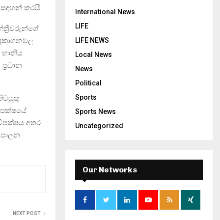
සඳහන් කරයි.
International News
LIFE
්‍රීවරුන්ගේ
LIFE NEWS
ප්‍රකාශනවල
ි හානිය
Local News
ප්‍රධාන
News
Political
Sports
ිවයුතු
ිපක්ෂයේ
Sports News
 විපක්ෂය අතර
Uncategorized
ේශපාලන
Our Networks
NEXT POST