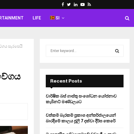
Facebook
Twitter
Linkedin
Youtube
Rss
RTAINMENT
LIFE
SI
වේගය සැරසෙයි
S
e
a
S
r
c
ලවේගය
E
h
Recent Posts
f
A
o
වාර්ෂික බස් ගාස්තු සංශෝධන යෝජනාව
r
R
කැබිනට් මණ්ඩලයට
:
C
වත්කම් බැරකම් ප්‍රකාශ අන්තර්ජාලයෙන්
බාරදීමේ කාලය ජූලි 7 දක්වා දීර්ඝ කෙරේ
H