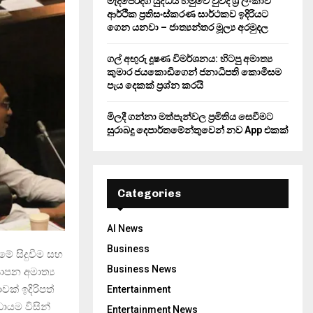
මැදපෙරදිග යුද්ධය හමුවේ වුවද ශ්‍රී ලංකාව
ආර්ථික ප්‍රතිසංස්කරණ සාර්ථකව ඉදිරියට
ගෙන යනවා – ජාත්‍යන්තර මූල්‍ය අරමුදල
ගල් අඟුරු දූෂණ විමර්ශනය: හිටපු අමාත්‍ය
කුමාර ජයකොඩිගෙන් ජනාධිපති කොමිසම
පැය දෙකක් ප්‍රශ්න කරයි
මිලදී ගන්නා මත්පැන්වල ප්‍රමිතිය සෙවීමට
සුරාබදු දෙපාර්තමේන්තුවෙන් නව App එකක්
Categories
AI News
Business
මේ සිදුවීම සහ
Business News
යාපන අමාත්‍ය
ක් ඉදිරිපත්
Entertainment
ායම විසින්
Entertainment News