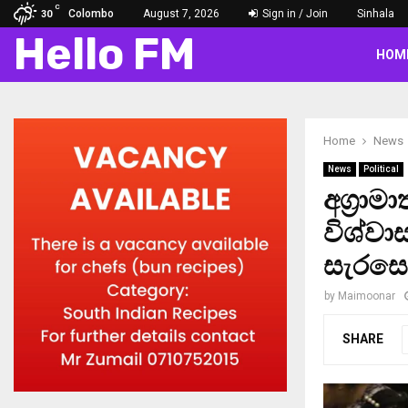
C
Colombo
August 7, 2026
Sign in / Join
Sinhala
30
Hello FM
HOM
Home
News
News
Political
අග්‍රාම
විශ්ව
සැරසෙ
by
Maimoonar
SHARE