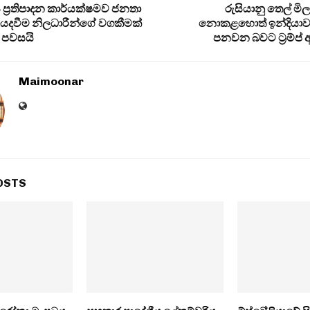
ප්‍රතිපාදන කාර්යක්ෂමව ජනතා
රුසියානු තෙල් මි
 යෙදවීම නිලධාරීන්ගේ වගකීමක්
නොකළහොත් ඉන්දියාවට 
 පවසයි
පනවන බවට ට්‍රම්ප් 
Maimoonar
OSTS