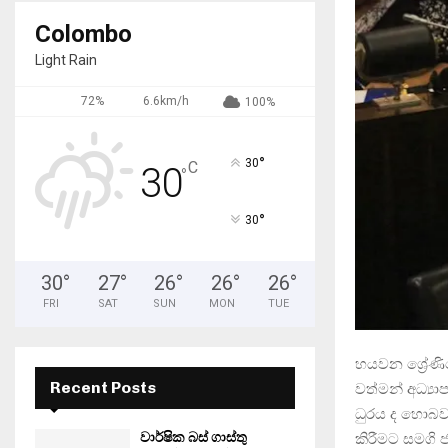
Colombo
Light Rain
72%
6.6km/h
100%
°
30
C
30
°
°
30
30
°
27
°
26
°
26
°
26
°
FRI
SAT
SUN
MON
TUE
හයවන ශ්‍රේණිය
Recent Posts
වත්මන් අධ්‍යා
ධුරය ද හොබවන
වාර්ෂික බස් ගාස්තු
කිරීමට සමගි 