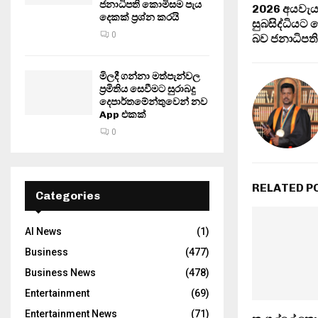
ජනාධිපති කොමිසම පැය
2026 අයවැය 
දෙකක් ප්‍රශ්න කරයි
සුබසිද්ධියට
0
බව ජනාධිපති
මිලදී ගන්නා මත්පැන්වල
ප්‍රමිතිය සෙවීමට සුරාබදු
දෙපාර්තමේන්තුවෙන් නව
App එකක්
0
RELATED P
Categories
AI News
(1)
Business
(477)
Business News
(478)
Entertainment
(69)
Entertainment News
(71)