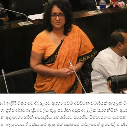
ේ ඉංග්‍රීසි විෂය මොඩියුලයට අසභ්‍ය වෙබ් අඩවියක සබැඳියක් ඇතුළත් වී
පන ප්‍රතිසංස්කරණ ක්‍රියාවලිය තුළ පවතින අඩුපාඩු මූලික කරගනිමින්, අධ්‍
 අග්‍රාමාත්‍ය හරිනි අමරසූරිය මහත්මියට එරෙහිව විශ්වාසභංග යෝජනාව
ජන බලවේගය තීරණය කර ඇත. එම පක්ෂයේ පාර්ලිමේන්තු මන්ත්‍රී කණ්ඩ