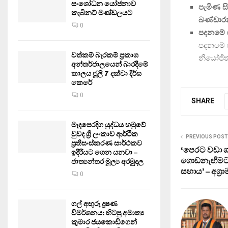
සංශෝධන යෝජනාව
පැමිණ සිට
කැබිනට් මණ්ඩලයට
බණ්ඩාර
0
පදනමේ 
පදනමේ ස
වත්කම් බැරකම් ප්‍රකාශ
නියෝජිත
අන්තර්ජාලයෙන් බාරදීමේ
කාලය ජූලි 7 දක්වා දීර්ඝ
කෙරේ
0
SHARE
මැදපෙරදිග යුද්ධය හමුවේ
වුවද ශ්‍රී ලංකාව ආර්ථික
PREVIOUS POST
ප්‍රතිසංස්කරණ සාර්ථකව
‘පෙරට වඩා ශ
ඉදිරියට ගෙන යනවා –
ගොඩනැඟීමට
ජාත්‍යන්තර මූල්‍ය අරමුදල
සහාය’ – අග්‍ර
0
ගල් අඟුරු දූෂණ
විමර්ශනය: හිටපු අමාත්‍ය
කුමාර ජයකොඩිගෙන්