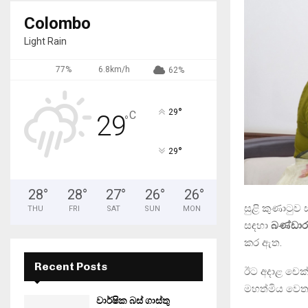
Colombo
Light Rain
77%
6.8km/h
62%
°
29
C
29
°
°
29
28
°
28
°
27
°
26
°
26
°
සුළි කුණාටුව
THU
FRI
SAT
SUN
MON
සඳහා
බණ්ඩාර
කර ඇත.
Recent Posts
ඊට අදාළ චෙක්ප
මහත්මිය වෙත 
වාර්ෂික බස් ගාස්තු