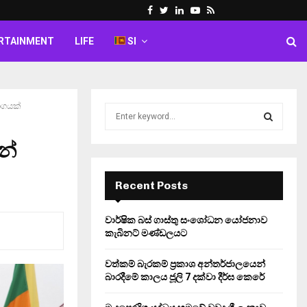
Facebook
Twitter
Linkedin
Youtube
Rss
RTAINMENT
LIFE
SI
ාගයක්
S
e
a
න්
S
r
c
E
h
Recent Posts
f
A
o
වාර්ෂික බස් ගාස්තු සංශෝධන යෝජනාව
r
R
කැබිනට් මණ්ඩලයට
:
C
වත්කම් බැරකම් ප්‍රකාශ අන්තර්ජාලයෙන්
බාරදීමේ කාලය ජූලි 7 දක්වා දීර්ඝ කෙරේ
H