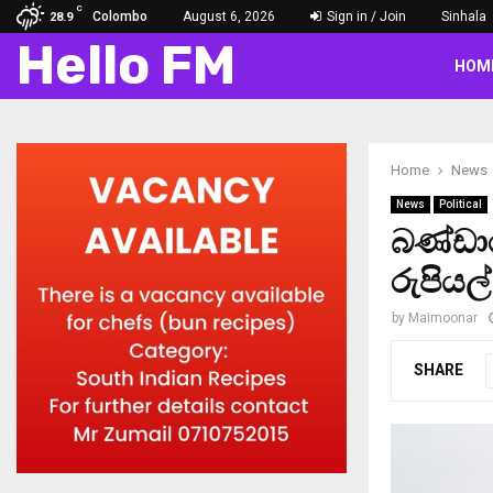
C
Colombo
August 6, 2026
Sign in / Join
Sinhala
28.9
Hello FM
HOM
Home
News
News
Political
බණ්ඩා
රුපියල
by
Maimoonar
SHARE