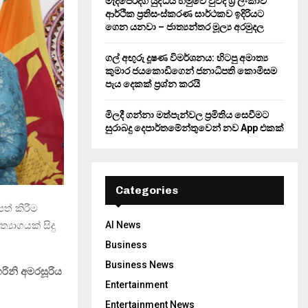
මැදපෙරදිග යුද්ධය හමුවේ වුවද ශ්‍රී ලංකාව
ආර්ථික ප්‍රතිසංස්කරණ සාර්ථකව ඉදිරියට
ගෙන යනවා – ජාත්‍යන්තර මූල්‍ය අරමුදල
ගල් අඟුරු දූෂණ විමර්ශනය: හිටපු අමාත්‍ය
කුමාර ජයකොඩිගෙන් ජනාධිපති කොමිසම
පැය දෙකක් ප්‍රශ්න කරයි
මිලදී ගන්නා මත්පැන්වල ප්‍රමිතිය සෙවීමට
සුරාබදු දෙපාර්තමේන්තුවෙන් නව App එකක්
Categories
ත් කිරීම
AI News
ිත්‍යාගයක් සිදු
Business
Business News
රිනි අමරසූරිය
Entertainment
Entertainment News