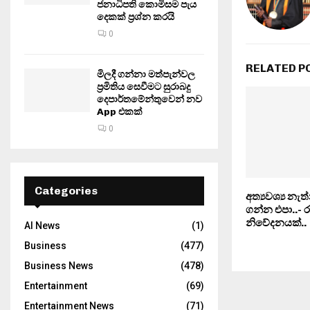
ජනාධිපති කොමිසම පැය
දෙකක් ප්‍රශ්න කරයි
0
RELATED P
මිලදී ගන්නා මත්පැන්වල
ප්‍රමිතිය සෙවීමට සුරාබදු
දෙපාර්තමේන්තුවෙන් නව
App එකක්
0
Categories
අත්‍යවශ්‍ය නැ
ගන්න එපා..- 
නිවේදනයක්..
AI News
(1)
Business
(477)
Business News
(478)
Entertainment
(69)
Entertainment News
(71)