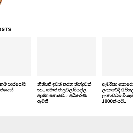
OSTS
ත්නම් පාස්පෝට්
නීතිපති ඉවත් කරන තීන්දුවක්
ඇමරිකා කොරෝ
රජයෙන්
නෑ.. සමාජ ජාලවල සියල්ල
ලංකාවේදී රුපියල
ඇත්ත නොවේ..- අධිකරණ
ලංකාවටම වියද
ඇමති
1000ක් යයි..