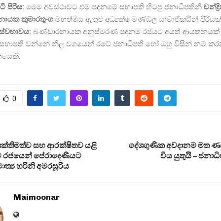
ි පිරිස:
මෙම අවස්ථාවට එම පදනමේ සභාපති හිටපු ජනාධිපතිනි
චන්ද්‍ර
නායක කුමාරතුංග
මහත්මිය ඇතුළු අධ්‍යක්ෂ මණ්ඩල සාමාජිකයින් පිරිසක්
ස්වභාවය:
බණ්ඩාරනායක අනුස්මරණ පදනම රජයට අයත් ආයතනයක්
භාපති වන්නේ නිල වශයෙන් රටේ ජනාධිපති හෝ ඔහු විසින් නම් කර
යෙකි.
0
ක්තිමත්ව සහ ආරක්ෂිතව යළි
දේශගුණික අවදානම මත ණය
 රජයෙන් පේරාදෙණියට
විය යුතුයි – ජනාධ
ාමාත්‍ය හරිනි අමරසූරිය
Maimoonar