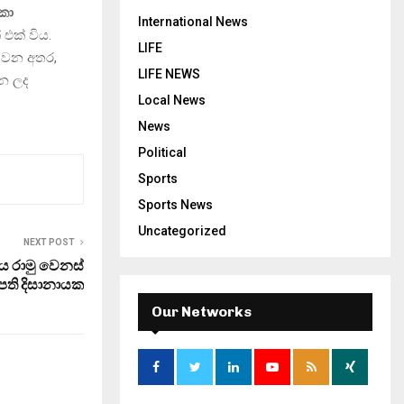
ිකා
International News
 එක් විය.
LIFE
 වන අතර,
LIFE NEWS
න ලද
Local News
News
Political
Sports
Sports News
Uncategorized
NEXT POST
 රාමු වෙනස්
ිපති දිසානායක
Our Networks