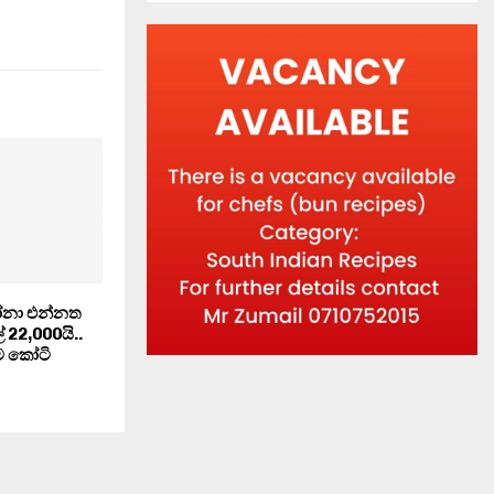
නා එන්නත
් 22,000යි..
ම කෝටි