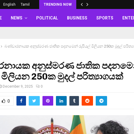
English
Tamil
TRENDING NOW
E
NEWS
POLITICAL
BUSINESS
SPORTS
ENTE
බණ්ඩාරනායක අනුස්මරණ ජාතික පදනමෙන් රුපියල් මිලියන 250ක මුදල් පරිත්‍ය
රනායක අනුස්මරණ ජාතික පදනමෙ
් මිලියන 250ක මුදල් පරිත්‍යාගයක්
December 9, 2025
0
0