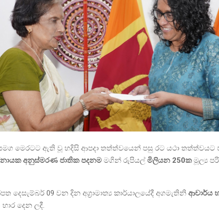
 සමග මෙරටට ඇති වූ හදිසි ආපදා තත්ත්වයෙන් පසු රට යථා තත්ත්වයට ප
නායක අනුස්මරණ ජාතික පදනම
මගින් රුපියල්
මිලියන 250ක
මූල්‍ය පර
ත දෙසැම්බර් 09 වන දින අග්‍රාමාත්‍ය කාර්යාලයේදී අගමැතිනි
ආචාර්ය හ
භාර දෙන ලදී.