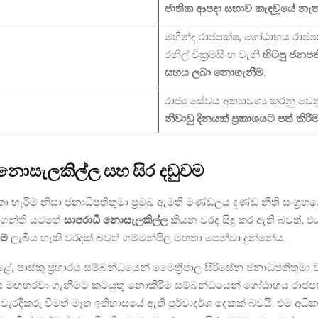
ජාතික ආපදා සභාව කැඳවූයේ නැත
මහින්ද රාජපක්ෂ, ගෝඨාභය රාජප
රනිල් වික්‍රමසිංහ වැනි
හිටපු ජනප
සහය ලබා නොගැනීම.
රාජ්‍ය සේවය අත්‍යාවශ්‍ය කරනු ව
නිවාඩු දිනයක් ප්‍රකාශයට පත් කිරීම
 නොසැලකිල්ල සහ සිර දඬුවම
ැරීම් නිසා ජනාධිපතිතුමා ප්‍රමුඛ ඇමති මණ්ඩලය දණ්ඩ නීති සංග්‍රහයේ
වගන්ති යටතේ
සාපරාධී නොසැලකිල්ල
කියන වරද සිදු කර ඇති බවත්, 
ම්
ලැබිය හැකි වරදක් බවත් ගම්මන්පිල මහතා පෙන්වා දුන්නේය.
, පාස්කු ප්‍රහාරය සම්බන්ධයෙන් මෛත්‍රිපාල සිරිසේන ජනාධිපතිතුමා ව
ූදය මඟහරවා ගැනීමට කටයුතු නොකිරීම සම්බන්ධයෙන් ගෝඨාභය රාජප
 වැරදිකරු වීමත් මෑත ඉතිහාසයේ ඇති පූර්වාදර්ශ දෙකක් බවයි. එම අ