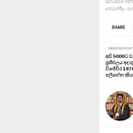
පූර්වාදර්ශ අ
ගම්මන්පිල මහත
SHARE
PREVIOUS POST
අඩි 5000ට 
ප්‍රතිඵලය අද
විජේවීර 1970 
පලිහේන කිය