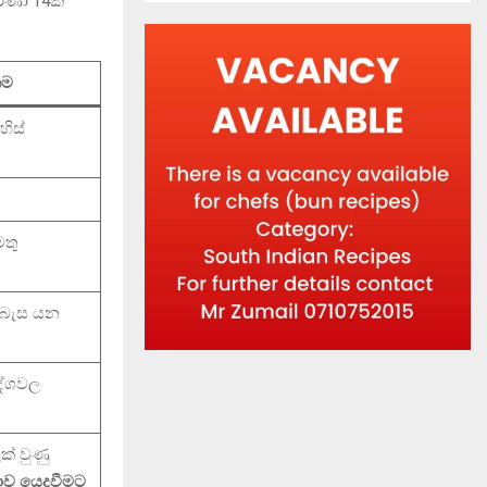
රණා 14ක්
කම
හිස්
මතු
 බැස යන
රදේශවල
ක් වුණු
දාව යෙදවීමට