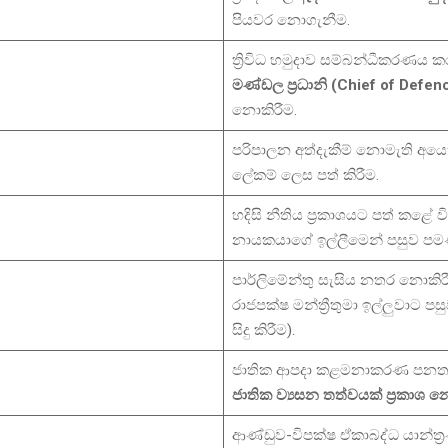
පියවර නොගැනීම.
ත්‍රිවිධ හමුදාව සම්බන්ධීකරණය
මණ්ඩල ප්‍රධානි (Chief of Defen
නොකිරීම.
පරිපාලන අත්දැකීම් නොමැති අයෙ
ලේකම් ලෙස පත් කිරීම.
හදිසි නීතිය ප්‍රකාශයට පත් කළේ ව
නායකයාගේ ඉල්ලීමෙන් පසුව පමණ
පාර්ලිමේන්තු සැසිය නතර නොකිර
රාජපක්ෂ මන්ත්‍රීතුමා ඉල්ලුවාට 
සිදු කිරීම).
ජාතික ආපදා කළමනාකරණ පන
ජාතික ව්‍යසන තත්වයක් ප්‍රකාශ න
ආණ්ඩුව-විපක්ෂ ඒකාබද්ධ යාන්ත්