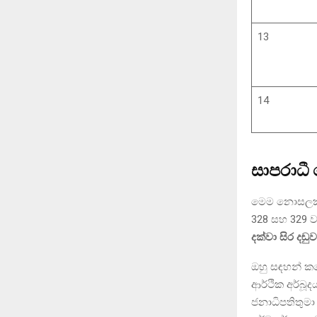
13
14
සාපරාධී
මෙම නොසලකා හ
328 සහ 329 
දක්වා සිර දඬුව
ඔහු සඳහන් කළේ
ආර්ථික අර්බ
ජනාධිපතිතුමා