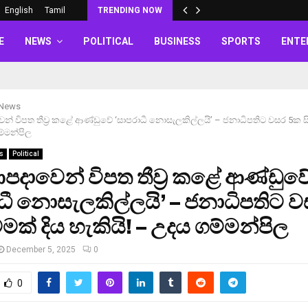
English
Tamil
TRENDING NOW
E
NEWS
POLITICAL
BUSINESS
SPORTS
ENTE
 News
වෙන් විපත තීව්‍ර කළේ ආණ්ඩුවේ ‘සාපරාධී නොසැලකිල්ලයි’ – ජනාධිපතිට වසර 5ක සි
ම්මන්පිල
s
Political
 ආපදාවෙන් විපත තීව්‍ර කළේ ආණ්ඩුව
ධී නොසැලකිල්ලයි’ – ජනාධිපතිට 
වමක් දිය හැකියි! – උදය ගම්මන්පිල
December 5, 2025
0
0