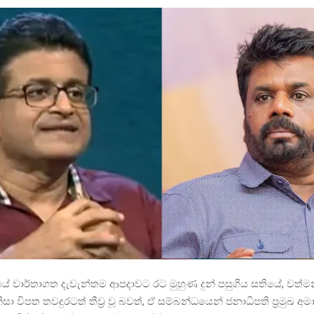
ේ වාර්තාගත දැවැන්තම ආපදාවට රට මුහුණ දුන් පසුගිය සතියේ, වත්
නිසා විපත තවදුරටත් තීව්‍ර වූ බවත්, ඒ සම්බන්ධයෙන් ජනාධිපති ප්‍රමුඛ අ