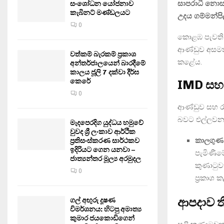
සාපරාධී නොස
සංශෝධන යෝජනාව
කැබිනට් මණ්ඩලයට
උදය ගම්මන්ප
0
කොළඹ පැවති 
ආණ්ඩුව අසමත්
වත්කම් බැරකම් ප්‍රකාශ
කළේය.
අන්තර්ජාලයෙන් බාරදීමේ
කාලය ජූලි 7 දක්වා දීර්ඝ
කෙරේ
IMD සහ 
0
ආණ්ඩුව සහ රා
බවට එල්ලව
මැදපෙරදිග යුද්ධය හමුවේ
වුවද ශ්‍රී ලංකාව ආර්ථික
කාලගුණ 
ප්‍රතිසංස්කරණ සාර්ථකව
ඉදිරියට ගෙන යනවා –
පැමිණීම
ජාත්‍යන්තර මූල්‍ය අරමුදල
කුණාටු
0
ප්‍රකාශ
ආපදාව තී
ගල් අඟුරු දූෂණ
විමර්ශනය: හිටපු අමාත්‍ය
කුමාර ජයකොඩිගෙන්