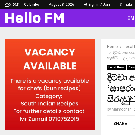
C
Colombo
August 8, 2026
Sign in / Join
Sinhala
29.5
Hello FM
HOM
Home
Local
දිට්වා ආපදා
හැකියි! – උදය ග
Local News
New
දිට්වා
‘සාපරා
සිරදඬු
by
Maimoonar
SHARE