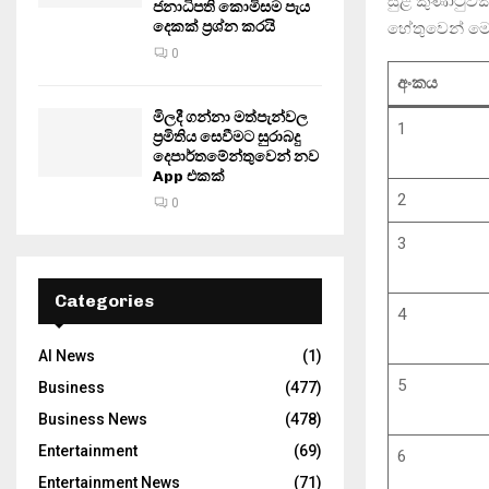
සුළි කුණාටුව
ජනාධිපති කොමිසම පැය
දෙකක් ප්‍රශ්න කරයි
හේතුවෙන් මෙ
0
අංකය
මිලදී ගන්නා මත්පැන්වල
1
ප්‍රමිතිය සෙවීමට සුරාබදු
දෙපාර්තමේන්තුවෙන් නව
App එකක්
2
0
3
Categories
4
AI News
(1)
5
Business
(477)
Business News
(478)
Entertainment
(69)
6
Entertainment News
(71)