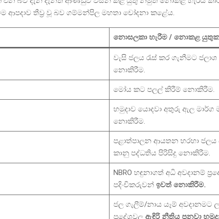
ක් එන බව දැන දැනත් ආණ්ඩුව විසින් කළ යුතු නමුත් නොකළ හැරිය කා
ම ආපදාව තීව්‍ර වූ බව ගම්මන්පිල මහතා චෝදනා කළේය.
නොසලකා හැරීම / නොකළ යුතු
වැසි ජලය රැස් කර ගැනීමට ජලාශ 
නොකිරීම.
මෝය කට පලල් කිරීම් නොකිරීම.
හමුදාව යොදවා අතුරු ඇල මාර්ග 
නොකිරීම.
පළාත්පාලන ආයතන හරහා ජලය
කානු පද්ධතිය පිරිසිදු නොකිරීම.
NBRO හඳුනාගත් අධි අවදානම් ප්‍
පදිංචිකරුවන්
ඉවත් නොකිරීම.
ජල ගැලීම්/නාය යෑම් අවදානමට ල
ප්‍රදේශවල
ඇඳිරි නීතිය පනවා හමු