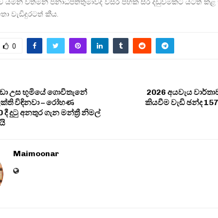
නුව යමින් වත්මන් ජනාධිපතිතුමාවද වසර පහක සිර දඬුවමකට යටත් කළ
ා වැඩිදුරටත් කීය.
0
වඩා උස භූමියේ ගොවිතැනේ
2026 අයවැය වාර්තා
 භුක්ති විඳිනවා – රෝහණ
කියවීම වැඩි ඡන්ද 15
දී දුටු අනතුර ගැන මන්ත්‍රී නිමල්
යි
Maimoonar