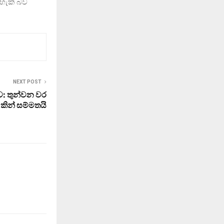
 හැකි බව
NEXT POST
ව: තුන්වන වර
7කින් සම්මතයි