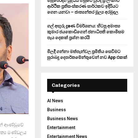
මැදපෙරදිග යුද්ධය හමුවේ වුවද ශ්‍රී ලංකාව
ආර්ථික ප්‍රතිසංස්කරණ සාර්ථකව ඉදිරියට
ගෙන යනවා – ජාත්‍යන්තර මූල්‍ය අරමුදල
ගල් අඟුරු දූෂණ විමර්ශනය: හිටපු අමාත්‍ය
කුමාර ජයකොඩිගෙන් ජනාධිපති කොමිසම
පැය දෙකක් ප්‍රශ්න කරයි
මිලදී ගන්නා මත්පැන්වල ප්‍රමිතිය සෙවීමට
සුරාබදු දෙපාර්තමේන්තුවෙන් නව App එකක්
Categories
AI News
Business
Business News
මන් ආණ්ඩුවේ
Entertainment
මාත්‍ය මණ්ඩලය
Entertainment News