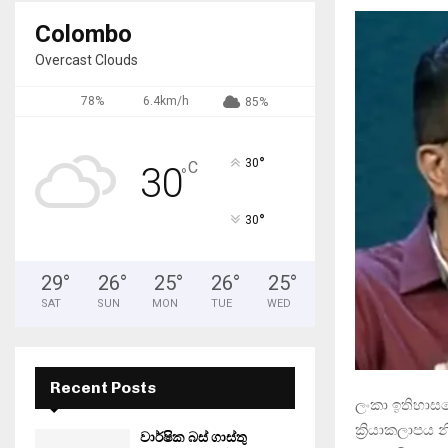
Colombo
Overcast Clouds
78%
6.4km/h
85%
°
30
C
30
°
°
30
29
°
26
°
25
°
26
°
25
°
SAT
SUN
MON
TUE
WED
Recent Posts
ලංකා ඉතිහාසය
ක්‍රියාකලාපය 
වාර්ෂික බස් ගාස්තු