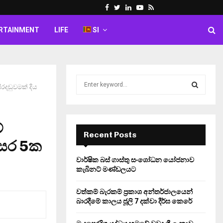
Facebook
Twitter
Linkedin
Youtube
Rss
RTAINMENT
LIFE
SI
S
රදඬුවමක් දිය
e
a
S
r
c
ේ
E
h
Recent Posts
වසර 5ක
f
A
o
වාර්ෂික බස් ගාස්තු සංශෝධන යෝජනාව
r
R
කැබිනට් මණ්ඩලයට
:
C
වත්කම් බැරකම් ප්‍රකාශ අන්තර්ජාලයෙන්
බාරදීමේ කාලය ජූලි 7 දක්වා දීර්ඝ කෙරේ
H