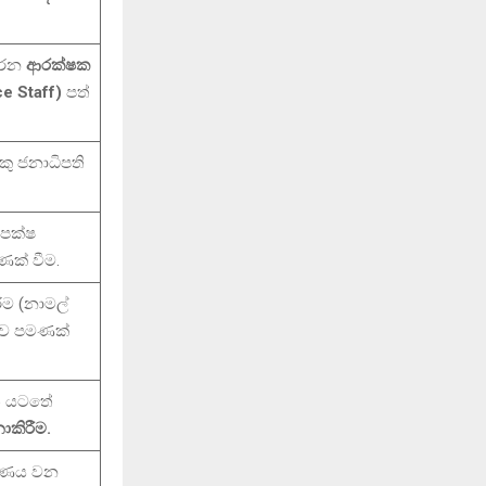
 කරන
ආරක්ෂක
ce Staff)
පත්
කු ජනාධිපති
ිපක්ෂ
ක් වීම.
ීම (නාමල්
පසුව පමණක්
ත යටතේ
ොකිරීම.
‍රණය වන