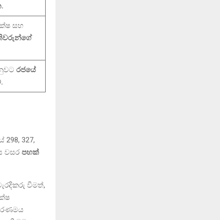
.
ක්ෂ සහ
තිවරුන්ගේ
ෙනුවට
රජයේ
.
 298, 327,
එය වසර
පහක්
ැරදිකරු වීමත්,
ක්ෂ
ධිකරණමය