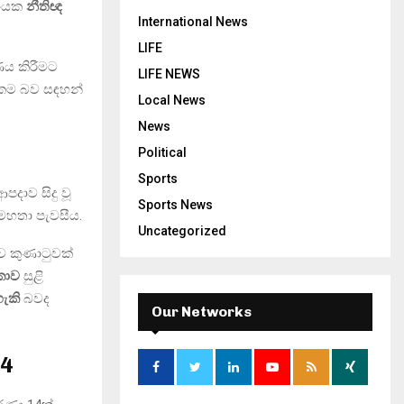
නායක
නීතිඥ
International News
LIFE
ණය කිරීමට
LIFE NEWS
තුකම බව සඳහන්
Local News
News
Political
Sports
දාව සිදු වූ
Sports News
මහතා පැවසීය.
Uncategorized
ව කුණාටුවක්
ිකාව
සුළි
හැකි
බවද
Our Networks
14