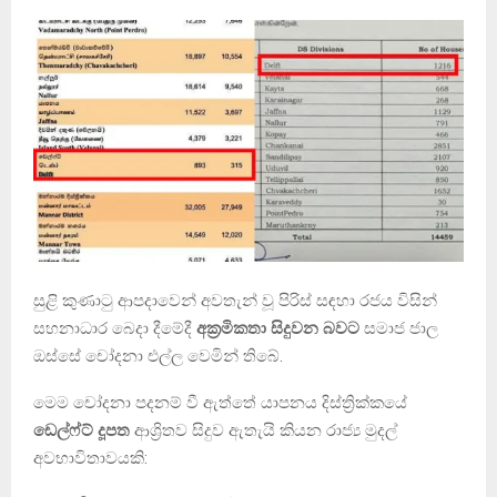
සුළි කුණාටු ආපදාවෙන් අවතැන් වූ පිරිස් සඳහා රජය විසින්
සහනාධාර බෙදා දීමේදී
අක්‍රමිකතා සිදුවන බවට
සමාජ ජාල
ඔස්සේ චෝදනා එල්ල වෙමින් තිබේ.
මෙම චෝදනා පදනම් වී ඇත්තේ යාපනය දිස්ත්‍රික්කයේ
ඩෙල්ෆ්ට් දූපත
ආශ්‍රිතව සිදුව ඇතැයි කියන රාජ්‍ය මුදල්
අවභාවිතාවයකි: