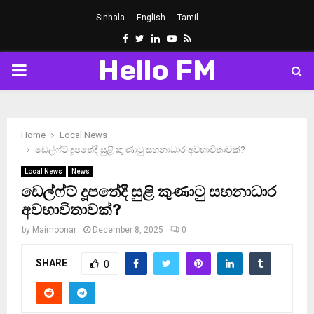
Sinhala
English
Tamil
Facebook
Twitter
Linkedin
Youtube
Rss
Hello FM
PRIMARY
MENU
Home
Local News
ඩෙල්ෆ්ට් දූපතේදී සුළි කුණාටු සහනාධාර අවභාවිතාවක්?
Local News
News
ඩෙල්ෆ්ට් දූපතේදී සුළි කුණාටු සහනාධාර
අවභාවිතාවක්?
by
Maimoonar
December 8, 2025
0
SHARE
0