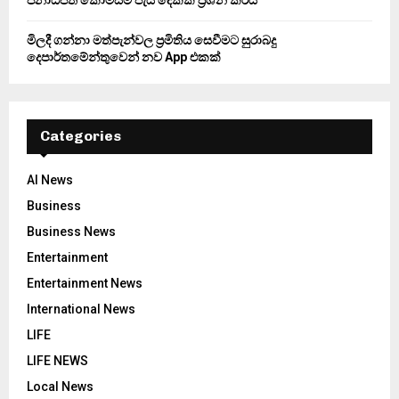
මිලදී ගන්නා මත්පැන්වල ප්‍රමිතිය සෙවීමට සුරාබදු
දෙපාර්තමේන්තුවෙන් නව App එකක්
Categories
AI News
Business
Business News
Entertainment
Entertainment News
International News
LIFE
LIFE NEWS
Local News