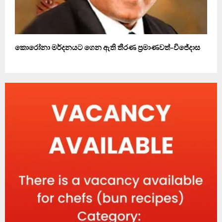
කොරෝනා මර්දනයට ගෙන ඇති තීරණ ප්‍රමාණවත්-විජේදාස