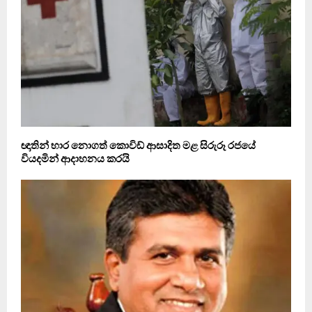
ඥාතින් භාර නොගත් කොවිඩ් ආසාදිත මළ සිරුරූ රජයේ
වියදමින් ආදාහනය කරයි