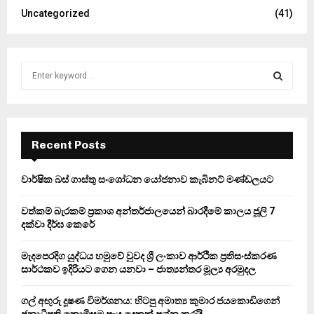
Uncategorized
(41)
S
e
a
S
r
c
E
h
Recent Posts
f
A
o
වාර්ෂික බස් ගාස්තු සංශෝධන යෝජනාව කැබිනට් මණ්ඩලයට
r
R
:
වත්කම් බැරකම් ප්‍රකාශ අන්තර්ජාලයෙන් බාරදීමේ කාලය ජූලි 7
C
දක්වා දීර්ඝ කෙරේ
H
මැදපෙරදිග යුද්ධය හමුවේ වුවද ශ්‍රී ලංකාව ආර්ථික ප්‍රතිසංස්කරණ
සාර්ථකව ඉදිරියට ගෙන යනවා – ජාත්‍යන්තර මූල්‍ය අරමුදල
ගල් අඟුරු දූෂණ විමර්ශනය: හිටපු අමාත්‍ය කුමාර ජයකොඩිගෙන්
ජනාධිපති කොමිසම පැය දෙකක් ප්‍රශ්න කරයි