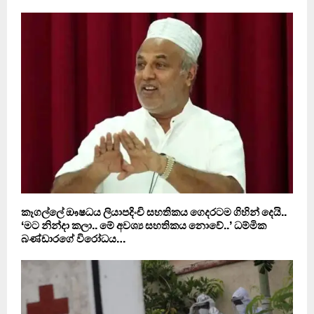
කෑගල්ලේ ඖෂධය ලියාපදිංචි සහතිකය ගෙදරටම ගිහින් දෙයි..
‘මට නින්දා කලා.. මේ අවශ්‍ය සහතිකය නොවේ..’ ධම්මික
බණ්ඩාරගේ විරෝධය…