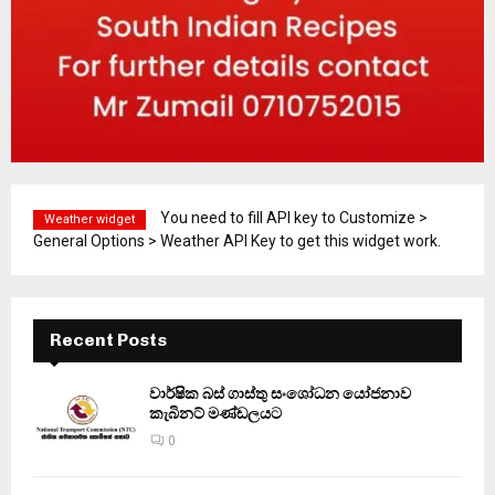
You need to fill API key to Customize >
Weather widget
General Options > Weather API Key to get this widget work.
Recent Posts
වාර්ෂික බස් ගාස්තු සංශෝධන යෝජනාව
කැබිනට් මණ්ඩලයට
0