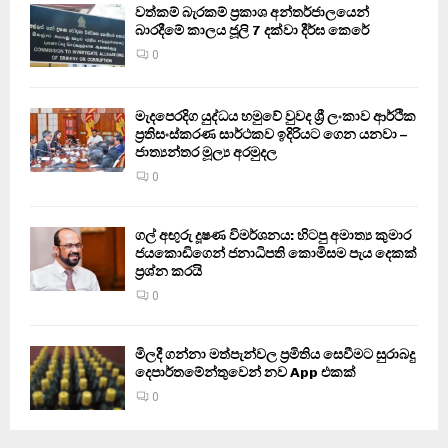
වත්කම් බැරකම් ප්‍රකාශ අන්තර්ජාලයෙන්
බාරදීමේ කාලය ජූලි 7 දක්වා දීර්ඝ කෙරේ
0
මැදපෙරදිග යුද්ධය හමුවේ වුවද ශ්‍රී ලංකාව ආර්ථික
ප්‍රතිසංස්කරණ සාර්ථකව ඉදිරියට ගෙන යනවා –
ජාත්‍යන්තර මූල්‍ය අරමුදල
0
ගල් අඟුරු දූෂණ විමර්ශනය: හිටපු අමාත්‍ය කුමාර
ජයකොඩිගෙන් ජනාධිපති කොමිසම පැය දෙකක්
ප්‍රශ්න කරයි
0
මිලදී ගන්නා මත්පැන්වල ප්‍රමිතිය සෙවීමට සුරාබදු
දෙපාර්තමේන්තුවෙන් නව App එකක්
0