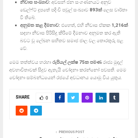
නිවාස සංඛ්‍යාව:
අවසන් ජන සංගණනයට අනුව
ඩෙල්ෆ්ට් දූපතේ පදිංචි පවුල් සංඛ්‍යාව
893ක්
ලෙස වාර්තා
වී තිබේ.
අනුමත කළ දීමනාව:
එහෙත්, එහි නිවාස ඒකක
1,216ක්
සඳහා නිවාස පිරිසිදු කිරීමේ දීමනාව අනුමත කර ඇති
බවට වූ ලේඛන සහිතව සමාජ ජාල වල තොරතුරු පළ
වේ.
මෙම තත්ත්වය හරහා
රුපියල් ලක්ෂ 75ක පමණ
රාජ්‍ය මුදල්
අවභාවිතාවක් සිදුව ඇතැයි චෝදනා කරන්නෝ පවසති. මෙම
චෝදනා සම්බන්ධයෙන් රජයේ අවධානය යොමු විය යුතුය.
SHARE
0
PREVIOUS POST