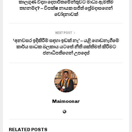
කාලගුණ විද්‍යා දෙපාර්තමේන්තුවට මාධ්‍ය ඇමතීම
තහනම්ද? – විපක්ෂ නායක සජිත් ප්‍රේමදාසගෙන්
චෝදනාවක්
NEXT POST
‘අනවසර ඉදිකිරීම් සඳහා ඉඩක් නෑ’ – යළි ගොඩනැගීමේ
කාර්ය සාධක බලකාය යටතේ නීති ශක්තිමත් කිරීමට
ජනාධිපතිගෙන් උපදෙස්
Maimoonar
RELATED POSTS