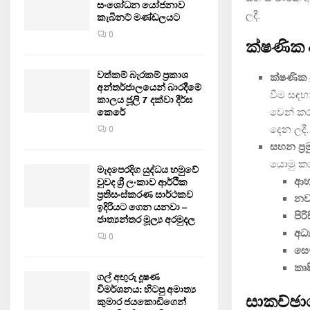
සංශෝධන යෝජනාව
ලදී.
කැබිනට් මණ්ඩලයට
0
ක්ෂණික ආ
වත්කම් බැරකම් ප්‍රකාශ
ක්ෂණික ප
අන්තර්ජාලයෙන් බාරදීමේ
වීම සඳහ
කාලය ජූලි 7 දක්වා දීර්ඝ
වෙන් කර
කෙරේ
දෙන ලදී.
0
සහන ප්‍ර
යොමු ක
මැදපෙරදිග යුද්ධය හමුවේ
ආහ
වුවද ශ්‍රී ලංකාව ආර්ථික
ප්‍රතිසංස්කරණ සාර්ථකව
නව
ඉදිරියට ගෙන යනවා –
පිර
ජාත්‍යන්තර මූල්‍ය අරමුදල
අධ්
0
සෞ
කෘ
ගල් අඟුරු දූෂණ
විමර්ශනය: හිටපු අමාත්‍ය
සාකච්ඡා
කුමාර ජයකොඩිගෙන්