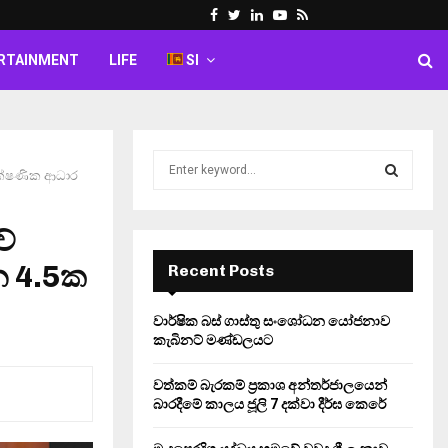
Facebook
Twitter
Linkedin
Youtube
Rss
RTAINMENT
LIFE
SI
S
ක ක්ෂණික ආධාර
e
a
S
r
වේ
c
E
h
න 4.5ක
Recent Posts
f
A
o
වාර්ෂික බස් ගාස්තු සංශෝධන යෝජනාව
r
R
කැබිනට් මණ්ඩලයට
:
C
වත්කම් බැරකම් ප්‍රකාශ අන්තර්ජාලයෙන්
බාරදීමේ කාලය ජූලි 7 දක්වා දීර්ඝ කෙරේ
H