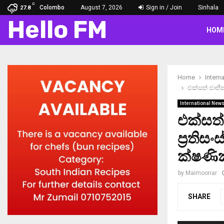
C
Colombo
August 7, 2026
Sign in / Join
Sinhala
27.8
Hello FM
HOM
Home
Intern
එක්සත් ජාතී
International New
එක්සත්
ප්‍රති
ක්ෂණි
by
Maimoonar
SHARE