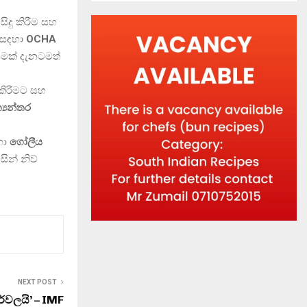
ිදු කිරීම සහ
 සඳහා
OCHA
යමක් දැනටමත්
කිරීමට සහ
‍යන්තර
ඳහා
ගෝලීය
ින් නිව්
NEXT POST
වලයි’ – IMF