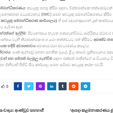
ර සම්බන්ධීකරණය:
කටයුතු පහසු කිරීම සඳහා, විස්තරාත්මක තක්සේරුවක් ස
මනාකරණ මධ්‍යස්ථානය (DMC) සමඟ කටයුතු සම්බන්ධීකරණය කිරීම
ය කටයුතු සම්බන්ධීකරණ කාර්යාලය)
හි පස් දෙනෙකුගෙන් යුත් කණ්ඩා
කාවට පැමිණ ඇත.
හේරත්ගේ ඉල්ලීම:
ජීවනෝපාය නැවත පණගැන්වීමට, ආර්ථිකය ස්ථාවර 
මාන්තය වැනි තීරණාත්මක අංශ යථා තත්ත්වයට පත් කිරීමට
අඛණ්ඩ ජාත්
ක හදිසි අවශ්‍යතාවය
අමාත්‍යවරයා අවධාරණය කළේය.
රතිචාරය:
මාක්-ඇන්ඩ්‍රේ මහතා සහතික වූයේ, ශ්‍රී ලංකාවේ ප්‍රතිසාධනය ස
ුවන් සහ සම්පත් බලමුලු ගැන්වීම
සඳහා එක්සත් ජාතීන්ගේ සංවිධානය විස
සහ ජිනීවාහි පිහිටි සිය කාර්යාල සමඟ සමීපව කටයුතු කරන බවයි.
0
සංවාදය: ආණ්ඩුව සහභාගී
‘ආපදා කළමනාකරණය දුර්