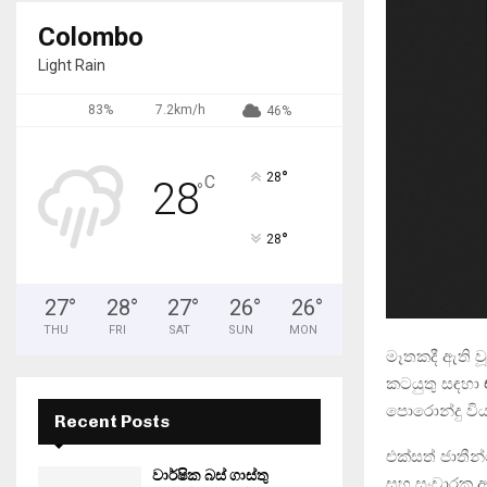
Colombo
Light Rain
83%
7.2km/h
46%
°
28
C
28
°
°
28
27
°
28
°
27
°
26
°
26
°
THU
FRI
SAT
SUN
MON
මෑතකදී ඇති වූ
කටයුතු සඳහා
පොරොන්දු විය
Recent Posts
එක්සත් ජාතී
වාර්ෂික බස් ගාස්තු
සහ සංචාරක අ