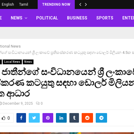
English
Tamil
TRENDING NOW
E
NEWS
POLITICAL
BUSINESS
SPORTS
ENTE
ational News
න්ගේ සංවිධානයෙන් ශ්‍රී ලංකාවේ ප්‍රතිසංස්කරණ කටයුතු සඳහා ඩොලර් මිලියන 4.5
s
Local News
News
 ජාතීන්ගේ සංවිධානයෙන් ශ්‍රී ලංකා
සංස්කරණ කටයුතු සඳහා ඩොලර් මිලිය
ක ආධාර
December 9, 2025
0
0