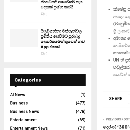
ජනාධිපති කොමිසම පැය
දෙකක් ප්‍රශ්න කරයි
ක්ෂේත්‍
0
ආපදා කළ
(මානුෂී
ශ්‍රී ලං
මිලදී ගන්නා මත්පැන්වල
ප්‍රමිතිය සෙවීමට සුරාබදු
අමාත්‍ය 
දෙපාර්තමේන්තුවෙන් නව
කෘෂිකර්
App එකක්
සහයෝගය
0
UN හි ප්‍
හවුල්කර
යෝර්ක් 
Categories
AI News
(1)
SHARE
Business
(477)
Business News
(478)
Entertainment
(69)
PREVIOUS POST
දෙරණ ‘360’ 
Entertainment News
(71)