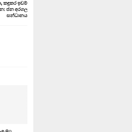
, කඳුකර ඉඩම්
න්න: ජන අරගල
සන්ධානය
ේ සිට