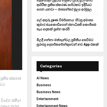
මැදපෙරදිග යුද්ධය හමුවේ වුවද ශ්‍රී ලංකාව
ආර්ථික ප්‍රතිසංස්කරණ සාර්ථකව ඉදිරියට
ගෙන යනවා – ජාත්‍යන්තර මූල්‍ය අරමුදල
ගල් අඟුරු දූෂණ විමර්ශනය: හිටපු අමාත්‍ය
කුමාර ජයකොඩිගෙන් ජනාධිපති කොමිසම
පැය දෙකක් ප්‍රශ්න කරයි
මිලදී ගන්නා මත්පැන්වල ප්‍රමිතිය සෙවීමට
සුරාබදු දෙපාර්තමේන්තුවෙන් නව App එකක්
Categories
ප්‍රතිසංස්කරණ
AI News
බවට
Business
Business News
Entertainment
විදේශ රැකියා
Entertainment News
ප්‍රකාශ කරන