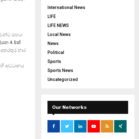
International News
LIFE
LIFE NEWS
ජාවන්ට සහය
Local News
ියන 4.5ක්
News
 අතරතුර භාර
Political
Sports
රෙහි අවධානය
Sports News
Uncategorized
Our Networks