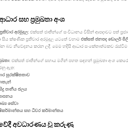
ධාර සහ ප්‍රමුඛතා අංශ
්‍රතිචාර අරමුදල:
එක්සත් ජාතීන්ගේ සංවිධානය විසින් ආපදාවට පත් ප්‍ර
ා සිය ක්ෂණික ප්‍රතිචාර අරමුදල යටතේ වහාම
එක්සත් ජනපද ඩොලර් මිල
න බව නිවේදනය කරන ලදී. මෙම හදිසි ආධාර සංකේතාත්මකව රැස්වීම
මුඛතා:
එක්සත් ජාතීන්ගේ සහාය මගින් පහත සඳහන් ප්‍රමුඛතා අංශ කෙ
රනු ඇත:
ාර සුරක්ෂිතතාව
ාතැන්
ිසිදු පානීය ජලය
‍යාපනය
ඛ්‍ය සේවා
ෂිකර්මාන්තය සහ ධීවර කර්මාන්තය
වේදී අවධාරණය වූ කරුණු