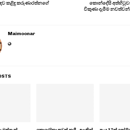
ඳව කළිඳු කරුණාරත්නගේ
කොන්දේසි අත්හිටුවා
විකුණා දැමීම නවත්ව
Maimoonar
OSTS
 මත්පැන්
කොරෝනා තවත් නගී.. අලුතින්
පැය 17ක් පෝලිම