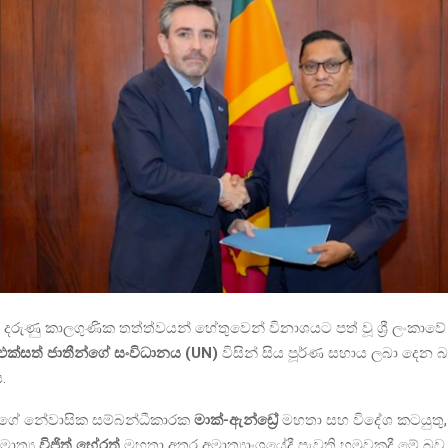
 දරුණු කාලගුණික තත්ත්වයන් හේතුවෙන් විනාශයට පත් වූ ශ්‍රී ලංකාවේ 
එක්සත් ජාතීන්ගේ සංවිධානය (UN)
විසින් සිය පූර්ණ සහාය ලබා දෙන 
.
න්ගේ නේවාසික සම්බන්ධීකාරක
මාක්-ඇන්ඩ්‍රේ
මහතා සහ විදේශ කටයුතු, 
මාත්‍ය
විජිත් හේරත්
මහතා අතර අමාත්‍යාංශයේදී පැවති හමුවකදී මේ බව 