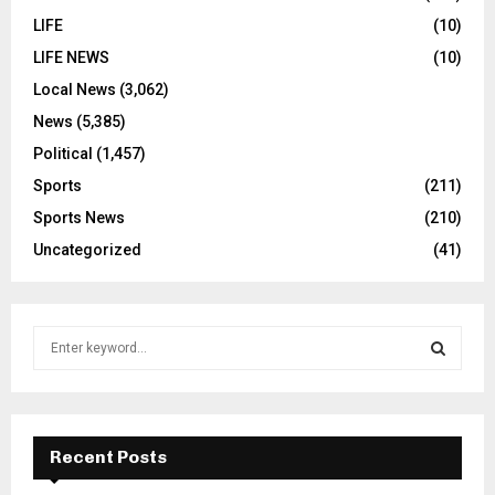
LIFE
(10)
LIFE NEWS
(10)
Local News
(3,062)
News
(5,385)
Political
(1,457)
Sports
(211)
Sports News
(210)
Uncategorized
(41)
S
e
a
S
r
c
E
h
Recent Posts
f
A