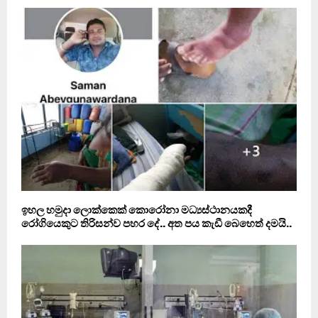
ඉහල හමුදා ලොක්කෙක් කොරෝනා මධ්‍යස්ථානයකදී
රෝගියෙකුට තිරිසන්ව පහර දේ.. අත පය කැඩී බෙහෙත් දමයි..