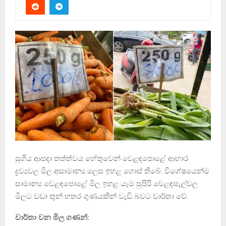
සුගිය ආපදා තත්ත්වය හේතුවෙන් වෙළඳපොළේ ආහාර
ද්‍රව්‍යවල මිල අසාමාන්‍ය ලෙස ඉහළ ගොස් තිබේ. විශේෂයෙන්ම
සාමාන්‍ය වෙළඳපොළේ මිල ඉහළ යෑම සුපිරි වෙළඳසැල්වල
මිලට වඩා තුන් හතර ගුණයකින් වැඩි බවට වාර්තා වේ.
වාර්තා වන මිල ගණන්: