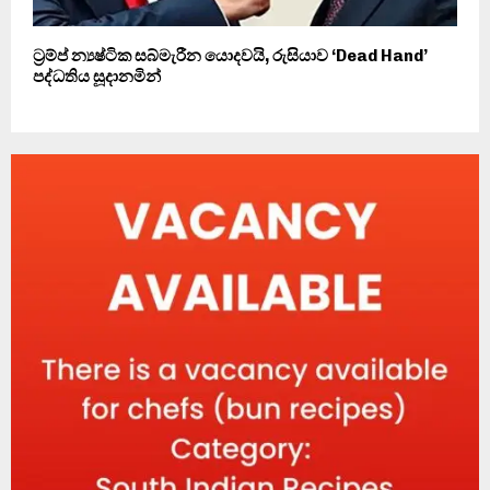
ට්‍රම්ප් න්‍යෂ්ටික සබ්මැරීන යොදවයි, රුසියාව ‘Dead Hand’
පද්ධතිය සූදානමින්