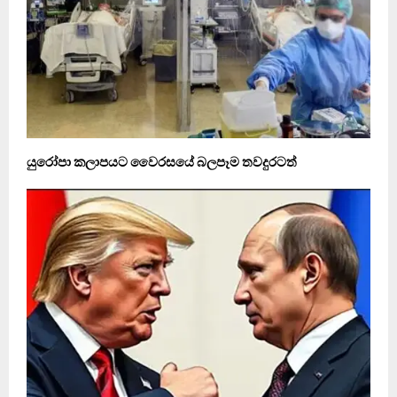
යුරෝපා කලාපයට වෛරසයේ බලපෑම තවදුරටත්