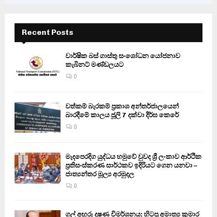
Recent Posts
වාර්ෂික බස් ගාස්තු සංශෝධන යෝජනාව
කැබිනට් මණ්ඩලයට
0
වත්කම් බැරකම් ප්‍රකාශ අන්තර්ජාලයෙන්
බාරදීමේ කාලය ජූලි 7 දක්වා දීර්ඝ කෙරේ
0
මැදපෙරදිග යුද්ධය හමුවේ වුවද ශ්‍රී ලංකාව ආර්ථික
ප්‍රතිසංස්කරණ සාර්ථකව ඉදිරියට ගෙන යනවා –
ජාත්‍යන්තර මූල්‍ය අරමුදල
0
ගල් අඟුරු දූෂණ විමර්ශනය: හිටපු අමාත්‍ය කුමාර