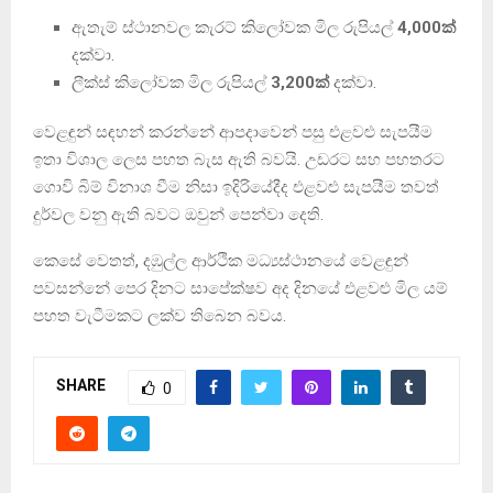
ඇතැම් ස්ථානවල කැරට් කිලෝවක මිල රුපියල්
4,000ක්
දක්වා.
ලීක්ස් කිලෝවක මිල රුපියල්
3,200ක්
දක්වා.
වෙළඳුන් සඳහන් කරන්නේ ආපදාවෙන් පසු එළවළු සැපයීම
ඉතා විශාල ලෙස පහත බැස ඇති බවයි. උඩරට සහ පහතරට
ගොවි බිම් විනාශ වීම නිසා ඉදිරියේදීද එළවළු සැපයීම තවත්
දුර්වල වනු ඇති බවට ඔවුන් පෙන්වා දෙති.
කෙසේ වෙතත්, දඹුල්ල ආර්ථික මධ්‍යස්ථානයේ වෙළඳුන්
පවසන්නේ පෙර දිනට සාපේක්ෂව අද දිනයේ එළවළු මිල යම්
පහත වැටීමකට ලක්ව තිබෙන බවය.
SHARE
0