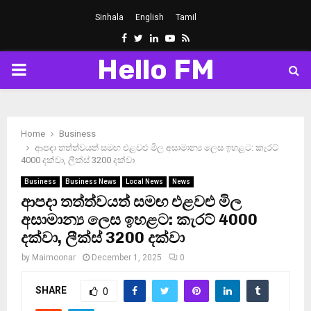
Sinhala
English
Tamil
Facebook
Twitter
Linkedin
Youtube
Rss
Hello FM
PRIMARY
MENU
Home
Business
ආපදා තත්ත්වයත් සමඟ එළවළු මිල අසාමාන්‍ය ලෙස ඉහළට: කැරට්
4000 දක්වා, ලීක්ස් 3200 දක්වා
Business
Business News
Local News
News
ආපදා තත්ත්වයත් සමඟ එළවළු මිල
අසාමාන්‍ය ලෙස ඉහළට: කැරට් 4000
දක්වා, ලීක්ස් 3200 දක්වා
by
Maimoonar
December 1, 2025
0
SHARE
0