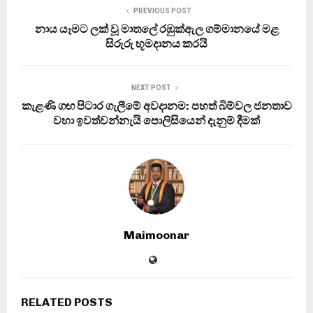
PREVIOUS POST
නාය යෑමට ලක් වූ මාතලේ රඹුක්ඇල ගම්මානයේ මළ
සිරුරු භූමදානය කරයි
NEXT POST
කැළණි ගඟ පිටාර ගැලීමේ අවදානම: පහත් බිම්වල ජනතාව
වහා ඉවත්වන්නැයි පොලිසියෙන් දැනුම් දීමක්
Maimoonar
RELATED POSTS