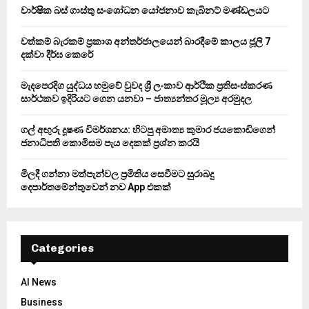
o
වාර්ෂික බස් ගාස්තු සංශෝධන යෝජනාව කැබිනට් මණ්ඩලයට
r
R
:
වත්කම් බැරකම් ප්‍රකාශ අන්තර්ජාලයෙන් බාරදීමේ කාලය ජූලි 7
C
දක්වා දීර්ඝ කෙරේ
H
මැදපෙරදිග යුද්ධය හමුවේ වුවද ශ්‍රී ලංකාව ආර්ථික ප්‍රතිසංස්කරණ
සාර්ථකව ඉදිරියට ගෙන යනවා – ජාත්‍යන්තර මූල්‍ය අරමුදල
ගල් අඟුරු දූෂණ විමර්ශනය: හිටපු අමාත්‍ය කුමාර ජයකොඩිගෙන්
ජනාධිපති කොමිසම පැය දෙකක් ප්‍රශ්න කරයි
මිලදී ගන්නා මත්පැන්වල ප්‍රමිතිය සෙවීමට සුරාබදු
දෙපාර්තමේන්තුවෙන් නව App එකක්
Categories
AI News
Business