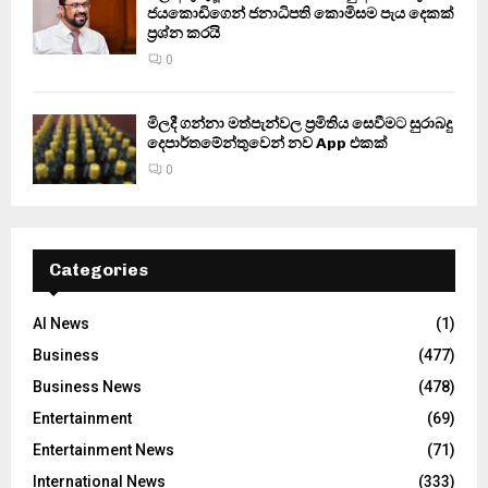
ජයකොඩිගෙන් ජනාධිපති කොමිසම පැය දෙකක්
ප්‍රශ්න කරයි
0
මිලදී ගන්නා මත්පැන්වල ප්‍රමිතිය සෙවීමට සුරාබදු
දෙපාර්තමේන්තුවෙන් නව App එකක්
0
Categories
AI News
(1)
Business
(477)
Business News
(478)
Entertainment
(69)
Entertainment News
(71)
International News
(333)