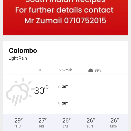
Colombo
Light Rain
83%
6.6km/h
89%
°
C
30
30
°
°
30
29
°
27
°
26
°
26
°
26
°
THU
FRI
SAT
SUN
MON