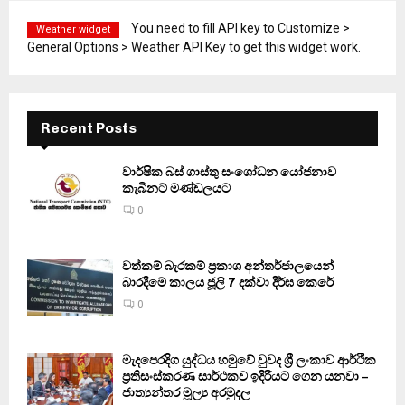
You need to fill API key to Customize >
Weather widget
General Options > Weather API Key to get this widget work.
Recent Posts
වාර්ෂික බස් ගාස්තු සංශෝධන යෝජනාව
කැබිනට් මණ්ඩලයට
0
වත්කම් බැරකම් ප්‍රකාශ අන්තර්ජාලයෙන්
බාරදීමේ කාලය ජූලි 7 දක්වා දීර්ඝ කෙරේ
0
මැදපෙරදිග යුද්ධය හමුවේ වුවද ශ්‍රී ලංකාව ආර්ථික
ප්‍රතිසංස්කරණ සාර්ථකව ඉදිරියට ගෙන යනවා –
ජාත්‍යන්තර මූල්‍ය අරමුදල