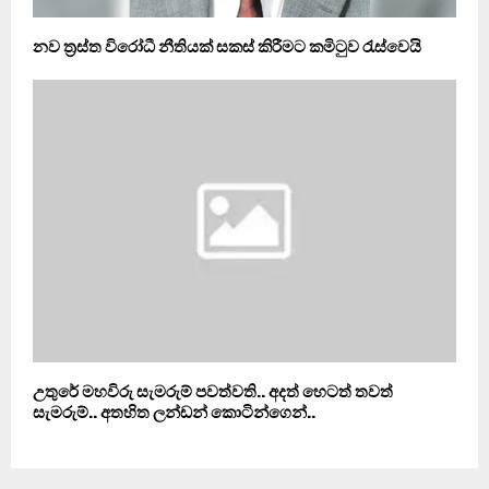
නව ත්‍රස්ත විරෝධී නීතියක් සකස් කිරීමට කමිටුව රැස්වෙයි
උතුරේ මහවිරු සැමරුම් පවත්වති.. අදත් හෙටත් තවත්
සැමරුම්.. අතහිත ලන්ඩන් කොටින්ගෙන්..