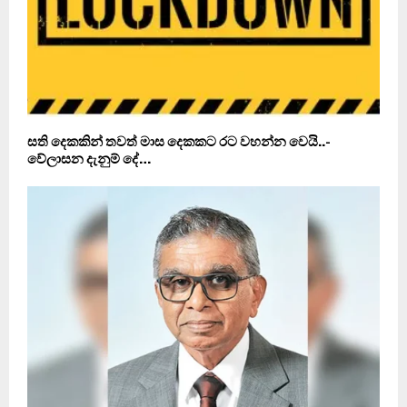
සති දෙකකින් තවත් මාස දෙකකට රට වහන්න වෙයි..-
වේලාසන දැනුම් දේ…