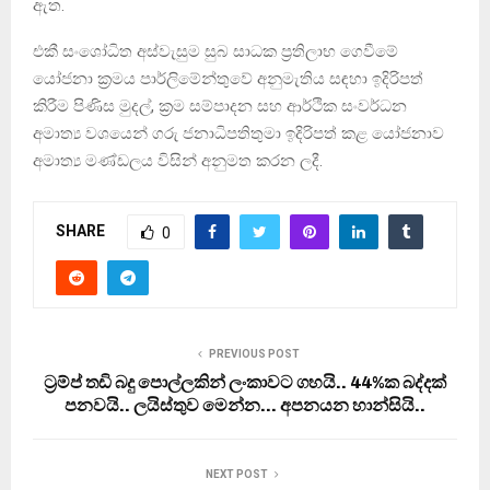
ඇත.
එකී සංශෝධිත අස්වැසුම සුබ සාධක ප්‍රතිලාභ ගෙවීමේ
යෝජනා ක්‍රමය පාර්ලිමේන්තුවේ අනුමැතිය සඳහා ඉදිරිපත්
කිරීම පිණිස මුදල්, ක්‍රම සම්පාදන සහ ආර්ථික සංවර්ධන
අමාත්‍ය වශයෙන් ගරු ජනාධිපතිතුමා ඉදිරිපත් කළ යෝජනාව
අමාත්‍ය මණ්ඩලය විසින් අනුමත කරන ලදී.
SHARE
0
PREVIOUS POST
ට‍්‍රම්ප් තඩි බදු පොල්ලකින් ලංකාවට ගහයි.. 44%ක බද්දක්
පනවයි.. ලයිස්තුව මෙන්න… අපනයන හාන්සියි..
NEXT POST