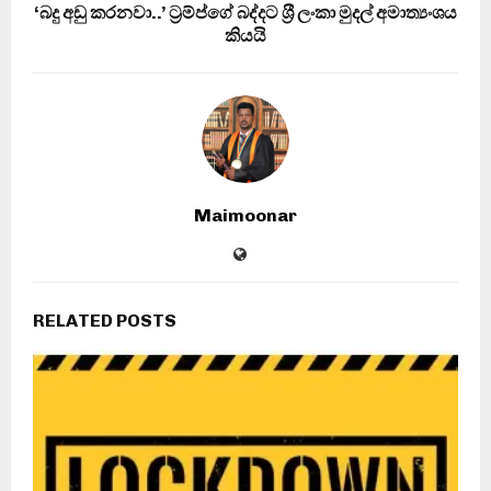
‘බදු අඩු කරනවා..’ ට‍්‍රම්ප්ගේ බද්දට ශ‍්‍රී ලංකා මුදල් අමාත්‍යංශය
කියයි
Maimoonar
RELATED POSTS