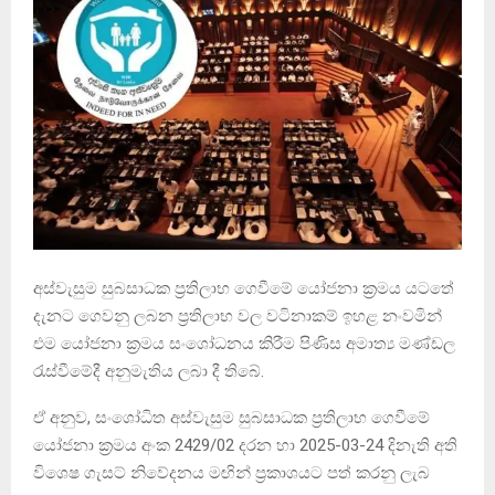
අස්වැසුම සුබසාධක ප්‍රතිලාභ ගෙවීමේ යෝජනා ක්‍රමය යටතේ
දැනට ගෙවනු ලබන ප්‍රතිලාභ වල වටිනාකම් ඉහළ නංවමින්
එම යෝජනා ක්‍රමය සංශෝධනය කිරීම පිණිස අමාත්‍ය මණ්ඩල
රැස්වීමේදී අනුමැතිය ලබා දී තිබේ.
ඒ අනුව, සංශෝධිත අස්වැසුම සුබසාධක ප්‍රතිලාභ ගෙවීමේ
යෝජනා ක්‍රමය අංක 2429/02 දරන හා 2025-03-24 දිනැති අති
විශෙෂ ගැසට් නිවේදනය මඟින් ප්‍රකාශයට පත් කරනු ලැබ