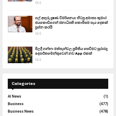
0
ගල් අඟුරු දූෂණ විමර්ශනය: හිටපු අමාත්‍ය කුමාර
ජයකොඩිගෙන් ජනාධිපති කොමිසම පැය දෙකක්
ප්‍රශ්න කරයි
0
මිලදී ගන්නා මත්පැන්වල ප්‍රමිතිය සෙවීමට සුරාබදු
දෙපාර්තමේන්තුවෙන් නව App එකක්
0
Categories
AI News
(1)
Business
(477)
Business News
(478)