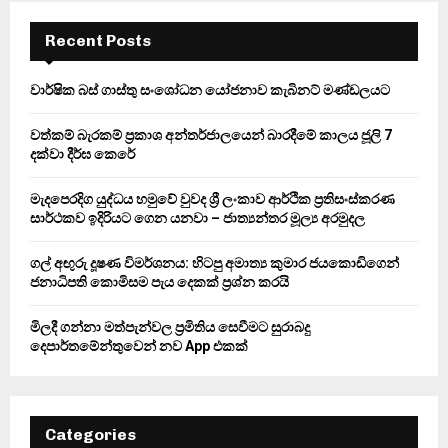
c
E
h
Recent Posts
f
A
o
වාර්ෂික බස් ගාස්තු සංශෝධන යෝජනාව කැබිනට් මණ්ඩලයට
r
R
:
වත්කම් බැරකම් ප්‍රකාශ අන්තර්ජාලයෙන් බාරදීමේ කාලය ජූලි 7
C
දක්වා දීර්ඝ කෙරේ
H
මැදපෙරදිග යුද්ධය හමුවේ වුවද ශ්‍රී ලංකාව ආර්ථික ප්‍රතිසංස්කරණ
සාර්ථකව ඉදිරියට ගෙන යනවා – ජාත්‍යන්තර මූල්‍ය අරමුදල
ගල් අඟුරු දූෂණ විමර්ශනය: හිටපු අමාත්‍ය කුමාර ජයකොඩිගෙන්
ජනාධිපති කොමිසම පැය දෙකක් ප්‍රශ්න කරයි
මිලදී ගන්නා මත්පැන්වල ප්‍රමිතිය සෙවීමට සුරාබදු
දෙපාර්තමේන්තුවෙන් නව App එකක්
Categories