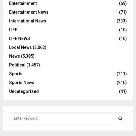
Entertainment
(69)
Entertainment News
(71)
International News
(333)
LIFE
(10)
LIFE NEWS
(10)
Local News
(3,062)
News
(5,385)
Political
(1,457)
Sports
(211)
Sports News
(210)
Uncategorized
(41)
S
e
a
S
r