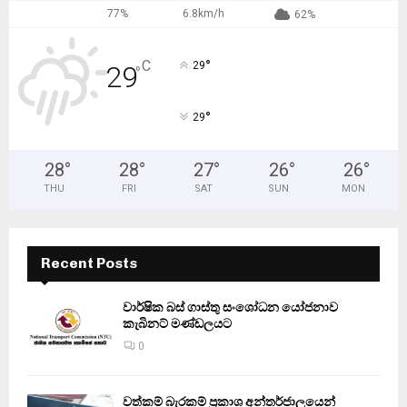
77%
6.8km/h
62%
°
C
29
29
°
°
29
28
°
28
°
27
°
26
°
26
°
THU
FRI
SAT
SUN
MON
Recent Posts
වාර්ෂික බස් ගාස්තු සංශෝධන යෝජනාව
කැබිනට් මණ්ඩලයට
0
වත්කම් බැරකම් ප්‍රකාශ අන්තර්ජාලයෙන්