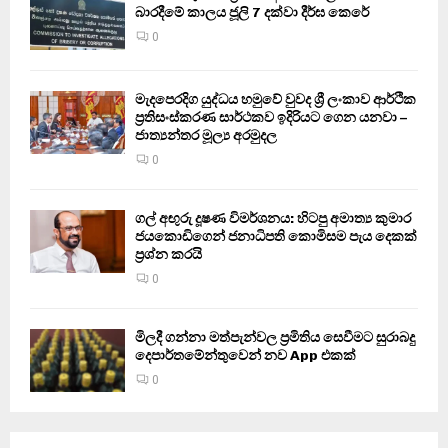
බාරදීමේ කාලය ජූලි 7 දක්වා දීර්ඝ කෙරේ
0
මැදපෙරදිග යුද්ධය හමුවේ වුවද ශ්‍රී ලංකාව ආර්ථික
ප්‍රතිසංස්කරණ සාර්ථකව ඉදිරියට ගෙන යනවා –
ජාත්‍යන්තර මූල්‍ය අරමුදල
0
ගල් අඟුරු දූෂණ විමර්ශනය: හිටපු අමාත්‍ය කුමාර
ජයකොඩිගෙන් ජනාධිපති කොමිසම පැය දෙකක්
ප්‍රශ්න කරයි
0
මිලදී ගන්නා මත්පැන්වල ප්‍රමිතිය සෙවීමට සුරාබදු
දෙපාර්තමේන්තුවෙන් නව App එකක්
0