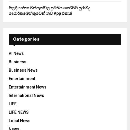
මිලදී ගන්නා මත්පැන්වල ප්‍රමිතිය සෙවීමට සුරාබදු
දෙපාර්තමේන්තුවෙන් නව App එකක්
Categories
AI News
Business
Business News
Entertainment
Entertainment News
International News
LIFE
LIFE NEWS
Local News
News