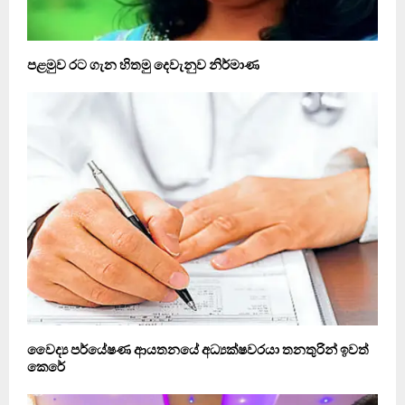
පළමුව රට ගැන හිතමු දෙවැනුව නිර්මාණ
වෛද්‍ය පර්යේෂණ ආයතනයේ අධ්‍යක්ෂවරයා තනතුරින් ඉවත්
කෙරේ