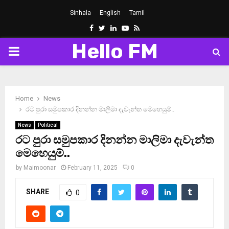
Sinhala
English
Tamil
Facebook
Twitter
Linkedin
Youtube
Rss
Hello FM
PRIMARY
MENU
Home
News
රට පුරා සමුපකාර දිනන්න මාලිමා දැවැන්ත මෙහෙයුම්..
News
Political
රට පුරා සමුපකාර දිනන්න මාලිමා දැවැන්ත
මෙහෙයුම්..
by
Maimoonar
February 11, 2025
0
SHARE
0