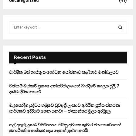
Uncategorized
(41)
S
e
a
S
r
c
E
h
Recent Posts
f
A
o
වාර්ෂික බස් ගාස්තු සංශෝධන යෝජනාව කැබිනට් මණ්ඩලයට
r
R
:
වත්කම් බැරකම් ප්‍රකාශ අන්තර්ජාලයෙන් බාරදීමේ කාලය ජූලි 7
C
දක්වා දීර්ඝ කෙරේ
H
මැදපෙරදිග යුද්ධය හමුවේ වුවද ශ්‍රී ලංකාව ආර්ථික ප්‍රතිසංස්කරණ
සාර්ථකව ඉදිරියට ගෙන යනවා – ජාත්‍යන්තර මූල්‍ය අරමුදල
ගල් අඟුරු දූෂණ විමර්ශනය: හිටපු අමාත්‍ය කුමාර ජයකොඩිගෙන්
ජනාධිපති කොමිසම පැය දෙකක් ප්‍රශ්න කරයි