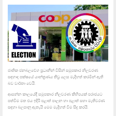
ජාතික ජනබලවේග ප්‍රධානීන් විසින් සමුපකාර නිලවරණ
සඳහාද පක්ෂයේ යාන්ත්‍රණය තීව‍්‍ර ලෙස මැදිහත් කරමින් ඇති
බව වාර්තා වෙයි.
ආසන්න කාලයේදී සමුපකාර නිලවරණ කිහිපයක් පරාජයට
පත්වීම මත එය ඉදිරි පළාත් පාලන හා පළාත් සභා මැතිවරණ
සඳහා බලපානු ඇතැයි මෙම මැදිහත් වීම සිදු කරයි.