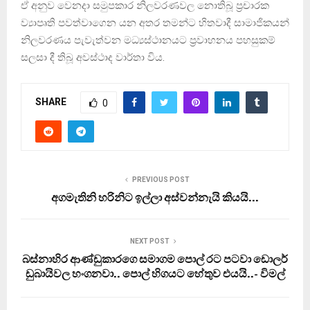
ඒ අනුව වෙනදා සමුපකාර නිලවරණවල නොතිබූ ‍ප‍්‍රචාරක
ව්‍යාපෘති පවත්වාගෙන යන අතර තමන්ට හිතවාදී සාමාජිකයන්
නිලවරණය පැවැත්වන මධ්‍යස්ථානයට ප්‍රවාහනය පහසුකම්
සලසා දී තිබූ අවස්ථාද වාර්තා විය.
SHARE
0
PREVIOUS POST
අගමැතිනි හරිනිට ඉල්ලා අස්වන්නැයි කියයි…
NEXT POST
බස්නාහිර ආණ්ඩුකාරගෙ සමාගම පොල් රට පටවා ඩොලර්
ඩුබායිවල හංගනවා.. පොල් හිගයට හේතුව එයයි..- විමල්