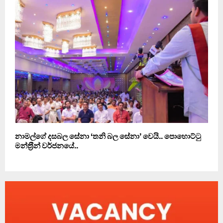
නාමල්ගේ දසබල සේනා ‘තනි බල සේනා’ වෙයි.. පොහොට්ටු
මන්ත‍්‍රීන් වර්ජනයේ..