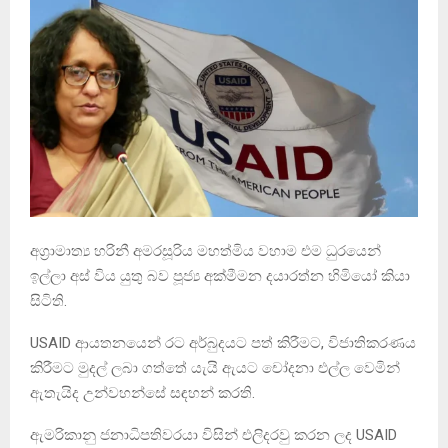
අග්‍රාමාත්‍ය හරිනී අමරසූරිය මහත්මිය වහාම එම ධුරයෙන්
ඉල්ලා අස් විය යුතු බව පූජ්‍ය අක්මීමන දයාරත්න හිමියෝ කියා
සිටිති.
USAID ආයතනයෙන් රට අර්බුදයට පත් කිරීමට, විජාතිකරණය
කිරීමට මුදල් ලබා ගත්තේ යැයි ඇයට චෝදනා එල්ල වෙමින්
ඇතැයිද උන්වහන්සේ සඳහන් කරති.
ඇමරිකානු ජනාධිපතිවරයා විසින් එලිදරවු කරන ලද USAID