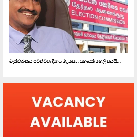
මැතිවරණය පවත්වන දිනය මැ.කො. සභාපති හෙලි කරයි…