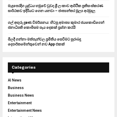
H
මැදපෙරදිග යුද්ධය හමුවේ වුවද ශ්‍රී ලංකාව ආර්ථික ප්‍රතිසංස්කරණ
සාර්ථකව ඉදිරියට ගෙන යනවා – ජාත්‍යන්තර මූල්‍ය අරමුදල
ගල් අඟුරු දූෂණ විමර්ශනය: හිටපු අමාත්‍ය කුමාර ජයකොඩිගෙන්
ජනාධිපති කොමිසම පැය දෙකක් ප්‍රශ්න කරයි
මිලදී ගන්නා මත්පැන්වල ප්‍රමිතිය සෙවීමට සුරාබදු
දෙපාර්තමේන්තුවෙන් නව App එකක්
Categories
AI News
Business
Business News
Entertainment
Entertainment News