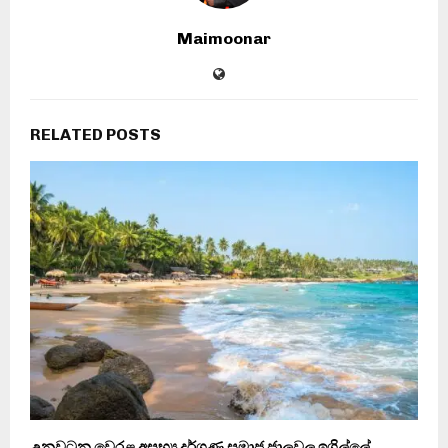
Maimoonar
RELATED POSTS
උනවටුන වෙරළ අසභ්‍ය දර්ශණ සමාජ ජාලවල ඉගිල්ලේ..