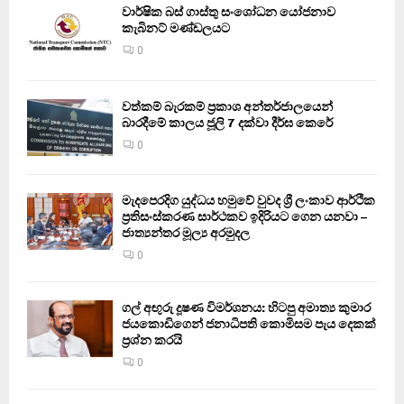
වාර්ෂික බස් ගාස්තු සංශෝධන යෝජනාව
කැබිනට් මණ්ඩලයට
0
වත්කම් බැරකම් ප්‍රකාශ අන්තර්ජාලයෙන්
බාරදීමේ කාලය ජූලි 7 දක්වා දීර්ඝ කෙරේ
0
මැදපෙරදිග යුද්ධය හමුවේ වුවද ශ්‍රී ලංකාව ආර්ථික
ප්‍රතිසංස්කරණ සාර්ථකව ඉදිරියට ගෙන යනවා –
ජාත්‍යන්තර මූල්‍ය අරමුදල
0
ගල් අඟුරු දූෂණ විමර්ශනය: හිටපු අමාත්‍ය කුමාර
ජයකොඩිගෙන් ජනාධිපති කොමිසම පැය දෙකක්
ප්‍රශ්න කරයි
0