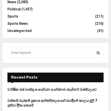
News
(5,385)
Political
(1,457)
Sports
(211)
Sports News
(210)
Uncategorized
(41)
S
e
a
S
r
c
E
h
Recent Posts
f
A
o
වාර්ෂික බස් ගාස්තු සංශෝධන යෝජනාව කැබිනට් මණ්ඩලයට
r
R
:
වත්කම් බැරකම් ප්‍රකාශ අන්තර්ජාලයෙන් බාරදීමේ කාලය ජූලි 7
C
දක්වා දීර්ඝ කෙරේ