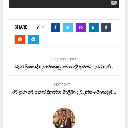
SHARE
0
PREVIOUS POST
ඩෑන් ප්‍රියසාද් ගුවන්තොටුපොළේදී අත්අඩංගුවට ගනී..
NEXT POST
රට පුරා සමුපකාර දිනන්න මාලිමා දැවැන්ත මෙහෙයුම්..