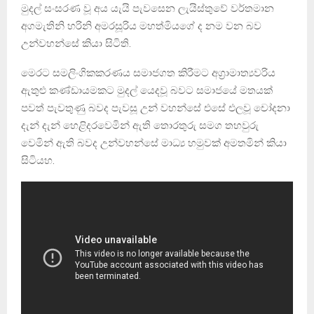
මුදල් සංසරණ වූ අය යැයි පැවසෙන ලැයිස්තුවේ වර්තමාන
අගමැතිනි හරිනි අමරසූරිය මහත්මියගේ ද නම වන බව
උන්වහන්සේ කියා සිටිති.
මෙරට සමලිංගිකකරණය සමාජගත කිරීමට අග්‍රාමාත්‍යවරිය
ඇතුළු කණ්ඩායමකට මුදල් යෙදවූ බවට සමාජයේ මතයක්
පවත් පැවතුණු බවද පැවසූ උන් වහන්සේ එසේ එලවූ චෝදනා
දැන් දැන් හෙළිදරවෙමින් ඇති තොරතුරු සමග තහවුරු
වෙමින් ඇති බවද උන්වහන්සේ මාධ්‍ය හමුවක් අමතමින් කියා
සිටියහ.