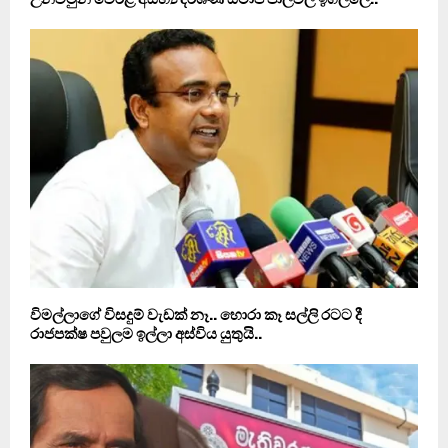
විමල්ලාගේ විසදුම් වැඩක් නෑ.. හොරා කෑ සල්ලි රටට දී
රාජපක්ෂ පවුලම ඉල්ලා අස්විය යුතුයි..