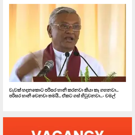
වැවක් හදනකොට පරිසර හානි කරනවා කියා කෑ ගහනවා..
පරිසර හානි වෙනවා තමයි.. ඒකට ගස් හිටුවනවා..- චමල්