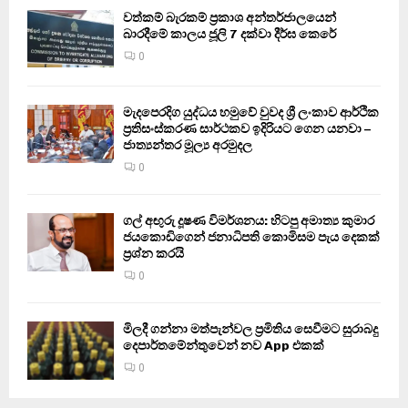
වත්කම් බැරකම් ප්‍රකාශ අන්තර්ජාලයෙන්
බාරදීමේ කාලය ජූලි 7 දක්වා දීර්ඝ කෙරේ
0
මැදපෙරදිග යුද්ධය හමුවේ වුවද ශ්‍රී ලංකාව ආර්ථික
ප්‍රතිසංස්කරණ සාර්ථකව ඉදිරියට ගෙන යනවා –
ජාත්‍යන්තර මූල්‍ය අරමුදල
0
ගල් අඟුරු දූෂණ විමර්ශනය: හිටපු අමාත්‍ය කුමාර
ජයකොඩිගෙන් ජනාධිපති කොමිසම පැය දෙකක්
ප්‍රශ්න කරයි
0
මිලදී ගන්නා මත්පැන්වල ප්‍රමිතිය සෙවීමට සුරාබදු
දෙපාර්තමේන්තුවෙන් නව App එකක්
0