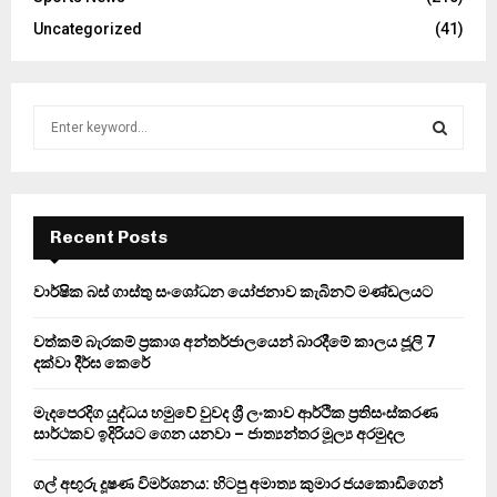
Uncategorized
(41)
S
e
a
S
r
c
E
h
Recent Posts
f
A
o
වාර්ෂික බස් ගාස්තු සංශෝධන යෝජනාව කැබිනට් මණ්ඩලයට
r
R
:
වත්කම් බැරකම් ප්‍රකාශ අන්තර්ජාලයෙන් බාරදීමේ කාලය ජූලි 7
C
දක්වා දීර්ඝ කෙරේ
H
මැදපෙරදිග යුද්ධය හමුවේ වුවද ශ්‍රී ලංකාව ආර්ථික ප්‍රතිසංස්කරණ
සාර්ථකව ඉදිරියට ගෙන යනවා – ජාත්‍යන්තර මූල්‍ය අරමුදල
ගල් අඟුරු දූෂණ විමර්ශනය: හිටපු අමාත්‍ය කුමාර ජයකොඩිගෙන්