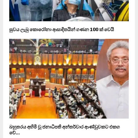
සුවය ලැබු කොරෝනා ආසාදිතයින් ගණන 100 ක් වෙයි
බහුතරය අහිමි වූ ජනාධිපති අන්තර්වාර ආණ්ඩුවකට එකග
වේ…