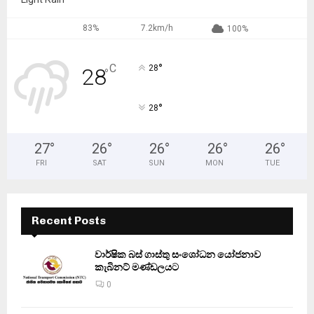
83%
7.2km/h
100%
°
C
28
28
°
°
28
27
°
26
°
26
°
26
°
26
°
FRI
SAT
SUN
MON
TUE
Recent Posts
වාර්ෂික බස් ගාස්තු සංශෝධන යෝජනාව
කැබිනට් මණ්ඩලයට
0