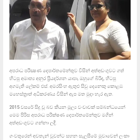
අපරාධ පරීක්‍ෂණ දෙපාර්තමේන්තුව විසින් අත්අඩංගුවට ගත්
හිටපු අමාත්‍ය අනුර ප්‍රියදර්ශන යාපා, ඔහුගේ බිරිඳ, හිටපු
අගමැති ලේකම් එස්. අමරසිංහ ඇතුළු සිවු දෙනෙකු කොළඹ
මහෙස්ත්‍රාත් අධිකරණය විසින් ඇප මත මුදා හැර ඇත.
2015 වසරේ සිදු වූ බව කියන මූල්‍ය වංචාවක් සම්බන්ධයෙන්
මෙම පිරිස අපරාධ පරීක්ෂණ දෙපාර්තමේන්තුව මගින්
අත්අඩංගුවට ගන්නා ලදී.
ගංවතුරෙන් අවතැන් වූවන්ට සහන සැලසීමේ මුවාවෙන් ලංකා