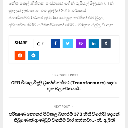
ඛනිජ තෙල් නීතිගත සංස්ථාවේ මගින් රුපියල් මිලියන 6.1ක්
මුදලක් ලබාගෙන එම මුදලින් 2015 වර්ෂයේ
ජනාධිපතිවරණයේ ප්‍රචාරක කටයුතු කරමින් එම මුදල
අවභාවිත කිරීම සම්බන්ධයෙන් මෙම චෝදනා එල්ල වී ඇත.
SHARE
0
PREVIOUS POST
CEB විශාල විදුලි ට්‍රාන්ස්ෆෝමර (Transformers) සඳහා
භූත බලවේගයක්..
NEXT POST
පරීක්‍ෂණ නොකර පිටකල බහාළුම් 373 නීති විරෝධි දෙයක්
තිබුණොත් ආණ්ඩුව වගකීම බාර ගන්නවා..- නි. ඇමති