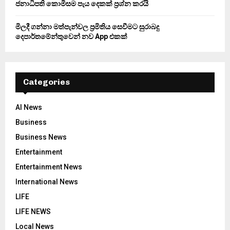
ජනාධිපති කොමිසම පැය දෙකක් ප්‍රශ්න කරයි
මිලදී ගන්නා මත්පැන්වල ප්‍රමිතිය සෙවීමට සුරාබදු
දෙපාර්තමේන්තුවෙන් නව App එකක්
Categories
AI News
Business
Business News
Entertainment
Entertainment News
International News
LIFE
LIFE NEWS
Local News