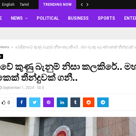
English
Tamil
TRENDING NOW
E
NEWS
POLITICAL
BUSINESS
SPORTS
ENTE
 News
වේදිකාවේ කුණු බැනුම් නිසා කලකිරේ.. මහ බැංකු ලොක්කෙක් තීන්දුවක් ග
s
වේ කුණු බැනුම් නිසා කලකිරේ.. මහ
ක් තීන්දුවක් ගනී..
September 1, 2024
0
0