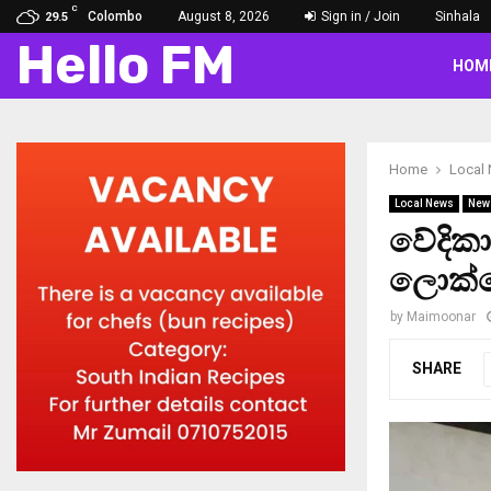
C
Colombo
August 8, 2026
Sign in / Join
Sinhala
29.5
Hello FM
HOM
Home
Local
Local News
New
වේදිකා
ලොක්කෙ
by
Maimoonar
SHARE