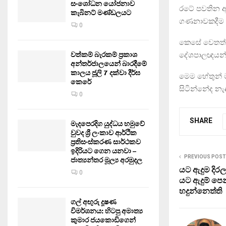
සංශෝධන යෝජනාව
රටේ පවතින ආර
කැබිනට් මණ්ඩලයට
ගණනාවකදීම ආක
0
කෙසේ වෙතත් 
දේශපාලඥයන් ඔ
වත්කම් බැරකම් ප්‍රකාශ
අන්තර්ජාලයෙන් බාරදීමේ
කාලය ජූලි 7 දක්වා දීර්ඝ
මෙම හේතුන් ම
කෙරේ
සිටින්නේද නැ
0
SHARE
මැදපෙරදිග යුද්ධය හමුවේ
වුවද ශ්‍රී ලංකාව ආර්ථික
ප්‍රතිසංස්කරණ සාර්ථකව
ඉදිරියට ගෙන යනවා –
PREVIOUS POST
ජාත්‍යන්තර මූල්‍ය අරමුදල
යට ඇදුම දිරල
0
යට ඇදුම් පෙ
හදුන්නෙත්ති
ගල් අඟුරු දූෂණ
විමර්ශනය: හිටපු අමාත්‍ය
කුමාර ජයකොඩිගෙන්