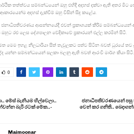
්ථික තත්ත්වය සම්බන්ධයෙන් ඔහු එහිදී අදහස් දක්වා ඇති අතර මීට ප
ාරයෙන්ම අදහස් දැක්වීම් ඔහු විසින් සිදු කළේය.
ජනාධිපතිවරණය ආසන්නයේදී එවන් ප්‍රකාශයක් කිරීම සම්බන්ධයෙන් 
හුට රළු ලෙස දේශපාලන වේදිකාවේ ප්‍රකාරයන් එල්ල කරමින් සිටී.
ත මෙම ඉහළ නිලධාරියා සිත් තැවුලකට පත්ව සිටින බවත් ධුරයේ තව ද
ද්ද යන්න සම්බන්ධයෙන් සලකා බලනු ඇති බවත් ආරංචි මාර්ග කියා සිටී.
0
ා.. මේස් බැනියම හිල්වෙලා..
ජනාධිපතිවරණයෙන් පසු 
න්වන්න බැරි රටක් මේක..-
වෙන් කර ගනිති.. බෙදාග
Maimoonar