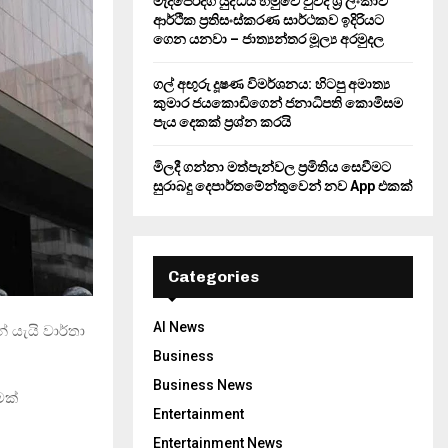
මැදපෙරදිග යුද්ධය හමුවේ වුවද ශ්‍රී ලංකාව
ආර්ථික ප්‍රතිසංස්කරණ සාර්ථකව ඉදිරියට
ගෙන යනවා – ජාත්‍යන්තර මූල්‍ය අරමුදල
ගල් අඟුරු දූෂණ විමර්ශනය: හිටපු අමාත්‍ය
කුමාර ජයකොඩිගෙන් ජනාධිපති කොමිසම
පැය දෙකක් ප්‍රශ්න කරයි
මිලදී ගන්නා මත්පැන්වල ප්‍රමිතිය සෙවීමට
සුරාබදු දෙපාර්තමේන්තුවෙන් නව App එකක්
Categories
AI News
ේ යැයි වාර්තා
Business
Business News
මක්
Entertainment
Entertainment News