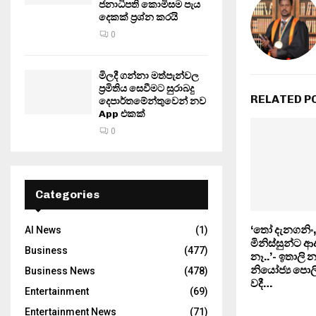
ජනාධිපති කොමිසම පැය
දෙකක් ප්‍රශ්න කරයි
0
මිලදී ගන්නා මත්පැන්වල
ප්‍රමිතිය සෙවීමට සුරාබදු
RELATED P
දෙපාර්තමේන්තුවෙන් නව
App එකක්
0
Categories
‘තෝ දැනගනිං,
AI News
(1)
මිනිස්සුන්ට ආ
Business
(477)
නෑ..’- ඉතාලි න
නියෝජ්‍ය පොල
Business News
(478)
වදී…
Entertainment
(69)
Entertainment News
(71)