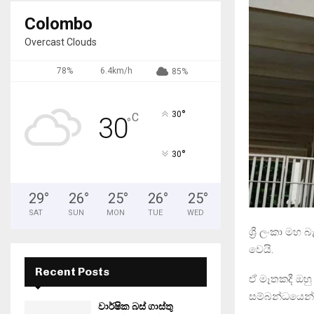
Colombo
Overcast Clouds
78%
6.4km/h
85%
°
30
C
30
°
°
30
29
°
26
°
25
°
26
°
25
°
SAT
SUN
MON
TUE
WED
ශ්‍රී ලංකා මහ
වෙයි.
Recent Posts
ඒ මෑතකදී ඔහු 
සම්බන්ධයෙන්
වාර්ෂික බස් ගාස්තු