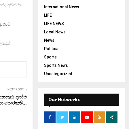
ෙරද අවස්ථා
International News
LIFE
LIFE NEWS
ඇතැම්
Local News
News
ුරටත්
Political
Sports
Sports News
Uncategorized
NEXT POST
තනතුරු දැන්ම
Our Networks
න්න පොරකති…