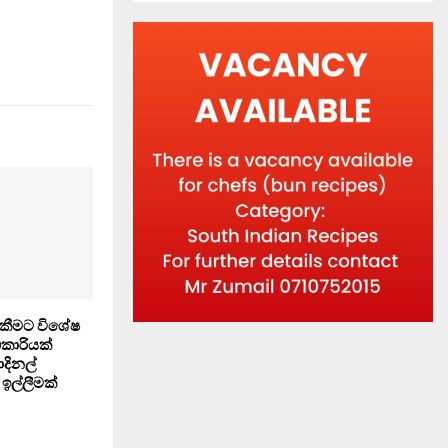
ැකීමට විශේෂ
කාරියක්
ාදිනල්
ඉල්ලීමක්