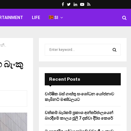
Facebook
Twitter
Linkedin
Youtube
Rss
RTAINMENT
LIFE
SI
නී..
S
e
a
 බැංකු
S
r
c
E
h
Recent Posts
f
A
o
වාර්ෂික බස් ගාස්තු සංශෝධන යෝජනාව
r
R
කැබිනට් මණ්ඩලයට
:
C
වත්කම් බැරකම් ප්‍රකාශ අන්තර්ජාලයෙන්
බාරදීමේ කාලය ජූලි 7 දක්වා දීර්ඝ කෙරේ
H