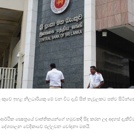
 බැංකුවේ ඉහළ නිලධාරියකු මේ වන විට දැඩි සිත් තැවුලකට පත්ව සිටින්න
ආර්ථික ක්‍ෂෙත‍්‍රයේ වෘත්තිකයන්ගේ හමුවකදී සිදු කරන ලද අදහස් දැකීවී
 දේශපාලන වේදිකාවේ එල්ලවන චෝදනා මතයි.