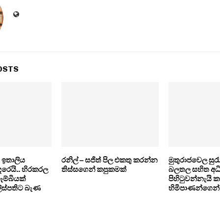
OSTS
 ඉතාලිය
රනිල් – සජිත් පිල එකතු කරන්න
මුතුරාජවෙල සුර
දරෙයි.. හිරකරල
තිස්සගෙන් කපුකමක්
බලතල සහිත අධි
ෑම්බියක්
පිහිටුවන්නැයි ක
ිස්පතිට බැණ
හිමිපාණන්ගෙන් 