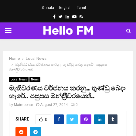
Sinhala
English
Tamil
Facebook
Twitter
Linkedin
Youtube
Rss
Hello FM
PRIMARY
MENU
Home
Local News
මැතිවරණය වර්ජනය කරනු.. තුණ්ඩු බෙදා හැරේ.. පසුපස
මන්ත‍්‍රීවරයෙක්..
Local News
News
මැතිවරණය වර්ජනය කරනු.. තුණ්ඩු බෙදා
හැරේ.. පසුපස මන්ත‍්‍රීවරයෙක්..
by
Maimoonar
August 27, 2024
0
SHARE
0