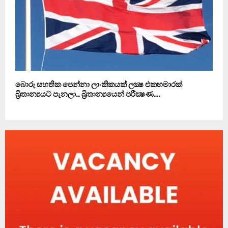
බොරු සහතික පෙන්නා ලාංකිකයක් ලක්‍ෂ එකහමාරක්
බ්‍රිතාන්‍යයට පැනලා.. බ්‍රිතාන්‍යයෙන් පරීක්‍ෂණ…