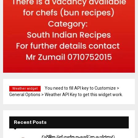
You need to fill API key to Customize >
Weather widget
General Options > Weather API Key to get this widget work.
Recent Posts
වාර්ෂික බස් ගාස්තු සංශෝධන යෝජනාව