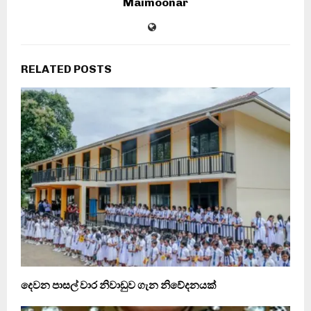
Maimoonar
RELATED POSTS
දෙවන පාසල් වාර නිවාඩුව ගැන නිවේදනයක්