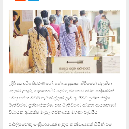
ඉදිරි ජනාධිපතිවරණයේදි ඡන්දය ප්‍රකාශ කිරීමෙන් වලකින
ලෙසට උතුරු නැගෙනහිර දෙමළ ජනතාව වෙත පත්‍රිකාවක්
බෙදා හරින බවට පැමිණිල්ලක් ලැබි ඇතිබව ප්‍රජාතන්ත්‍රීය
මැතිවරණ ප්‍රතිසංස්කරණ සහ මැතිවරණ අධ්‍යන ආයතනයේ
විධායක අධ්‍යක්ෂ මංජුල ගජනායක මහතා පැවසීය.
පාර්ලිමේන්තු මංත්‍රීවරයෙක් ඇතුළු කණ්ඩායමක් විසින් එම