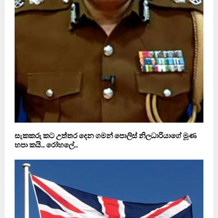
සැකකරු කට උත්තර දෙන ගමන් පොලිස් නිලධාරියාගේ මූණ
හපා කයි.. රෝහලේ..