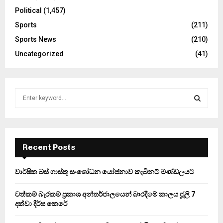
Political
(1,457)
Sports
(211)
Sports News
(210)
Uncategorized
(41)
S
e
a
S
r
c
E
h
Recent Posts
f
A
o
වාර්ෂික බස් ගාස්තු සංශෝධන යෝජනාව කැබිනට් මණ්ඩලයට
r
R
:
වත්කම් බැරකම් ප්‍රකාශ අන්තර්ජාලයෙන් බාරදීමේ කාලය ජූලි 7
C
දක්වා දීර්ඝ කෙරේ
H