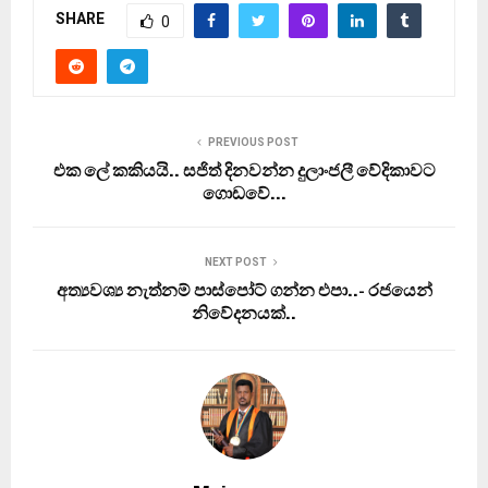
SHARE
0
PREVIOUS POST
එක ලේ කකියයි.. සජිත් දිනවන්න දුලාංජලී වේදිකාවට
ගොඩවේ…
NEXT POST
අත්‍යවශ්‍ය නැත්නම් පාස්පෝට් ගන්න එපා..- රජයෙන්
නිවේදනයක්..