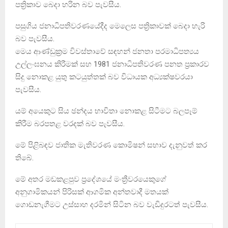
පත්‍රිකාව බෙදා හරින බව පැවසීය.
පසුගිය ජනාධිපතිවරණයේදීද මෙලෙස පත්‍රිකාවක් බෙදා හැරි
බව පැවසීය.
මෙය ආණ්ඩුක්‍රම විවස්තාවේ සඳහන් ජනතා පරමාධිපත්‍යය
උල්ලංඝනය කිරීමක් සහ 1981 ජනාධිපතිවරණ පනත ප්‍රකාරව
සිදු නොකළ යුතු කටයුත්තක් බව විධායක අධ්‍යක්ෂවරයා
පැවසීය.
යම් අයෙකුට සිය ඡන්දය භාවිතා නොකළ සිටීමට බලපෑම්
කිරීම බරපතළ වරදක් බව පැවසීය.
මේ පිළිබඳව ජාතික මැතිවරණ කොමිෂන් සභාව දැනුවත් කර
තිබේ.
මේ අතර මඩකළපුව ප්‍රදේශයේ මංත්‍රීවරයෙකුගේ
අනුගාමිකයන් පිරිසක් ආගමික අන්තවාදී මතයක්
ගොඩනැගීමට උස්සාහ දරමින් සිටින බව වැඩිදුරටත් පැවසීය.