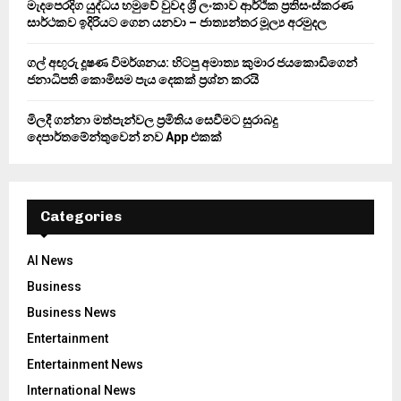
මැදපෙරදිග යුද්ධය හමුවේ වුවද ශ්‍රී ලංකාව ආර්ථික ප්‍රතිසංස්කරණ
සාර්ථකව ඉදිරියට ගෙන යනවා – ජාත්‍යන්තර මූල්‍ය අරමුදල
ගල් අඟුරු දූෂණ විමර්ශනය: හිටපු අමාත්‍ය කුමාර ජයකොඩිගෙන්
ජනාධිපති කොමිසම පැය දෙකක් ප්‍රශ්න කරයි
මිලදී ගන්නා මත්පැන්වල ප්‍රමිතිය සෙවීමට සුරාබදු
දෙපාර්තමේන්තුවෙන් නව App එකක්
Categories
AI News
Business
Business News
Entertainment
Entertainment News
International News