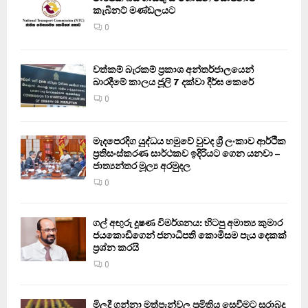
කැබිනට් මණ්ඩලයට
0
වත්කම් බැරකම් ප්‍රකාශ අන්තර්ජාලයෙන්
බාරදීමේ කාලය ජූලි 7 දක්වා දීර්ඝ කෙරේ
0
මැදපෙරදිග යුද්ධය හමුවේ වුවද ශ්‍රී ලංකාව ආර්ථික
ප්‍රතිසංස්කරණ සාර්ථකව ඉදිරියට ගෙන යනවා –
ජාත්‍යන්තර මූල්‍ය අරමුදල
0
ගල් අඟුරු දූෂණ විමර්ශනය: හිටපු අමාත්‍ය කුමාර
ජයකොඩිගෙන් ජනාධිපති කොමිසම පැය දෙකක්
ප්‍රශ්න කරයි
0
මිලදී ගන්නා මත්පැන්වල ප්‍රමිතිය සෙවීමට සුරාබදු