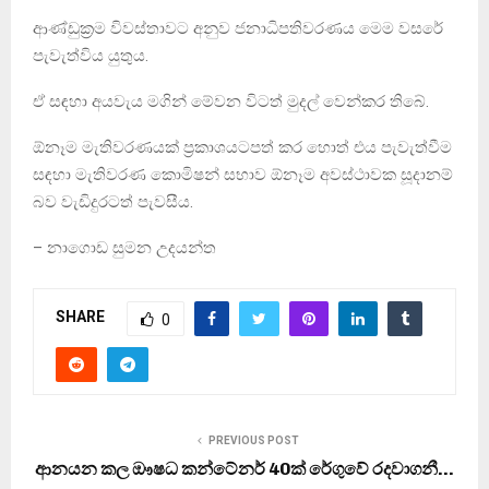
ආණ්ඩුක්‍රම විවස්තාවට අනුව ජනාධිපතිවරණය මෙම වසරේ
පැවැත්විය යුතුය.
ඒ සඳහා අයවැය මගින් මේවන විටත් මුදල් වෙන්කර තිබේ.
ඕනෑම මැතිවරණයක් ප්‍රකාශයටපත් කර හොත් එය පැවැත්වීම
සඳහා මැතිවරණ කොමිෂන් සභාව ඕනෑම අවස්ථාවක සූදානම්
බව වැඩිදුරටත් පැවසීය.
– නාගොඩ සුමන උදයන්ත
SHARE
0
PREVIOUS POST
ආනයන කල ඖෂධ කන්ටේනර් 40ක් රේගුවේ රදවාගනී…