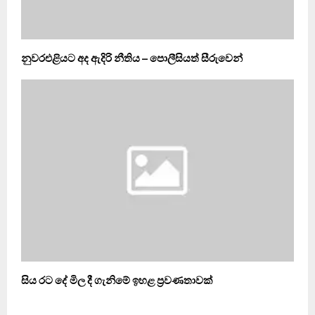
නුවරඑළියට අද ඇදිරි නීතිය – පොලීසියත් සීරුවෙන්
සිය රට දේ මිල දී ගැනිමේ ඉහළ ප්‍රවණතාවක්