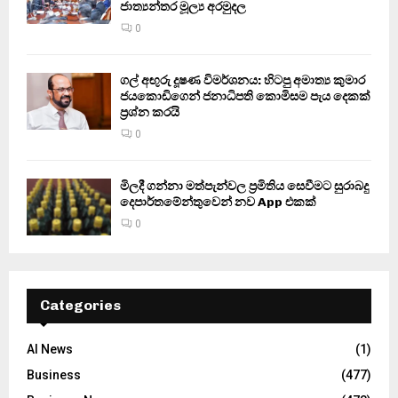
ජාත්‍යන්තර මූල්‍ය අරමුදල
0
ගල් අඟුරු දූෂණ විමර්ශනය: හිටපු අමාත්‍ය කුමාර
ජයකොඩිගෙන් ජනාධිපති කොමිසම පැය දෙකක්
ප්‍රශ්න කරයි
0
මිලදී ගන්නා මත්පැන්වල ප්‍රමිතිය සෙවීමට සුරාබදු
දෙපාර්තමේන්තුවෙන් නව App එකක්
0
Categories
AI News
(1)
Business
(477)