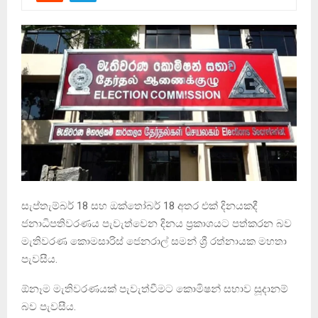
සැප්තැම්බර් 18 සහ ඔක්තෝබර් 18 අතර එක් දිනයකදී
ජනාධිපතිවරණය පැවැත්වෙන දිනය ප්‍රකාශයට පත්කරන බව
මැතිවරණ කොමසාරිස් ජෙනරාල් සමන් ශ්‍රී රත්නායක මහතා
පැවසීය.
ඕනෑම මැතිවරණයක් පැවැත්වීමට කොමිෂන් සභාව සූදානම්
බව පැවසීය.