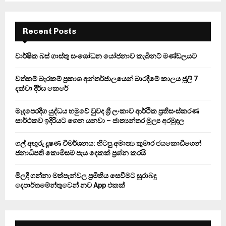
S
r
c
E
h
Recent Posts
f
A
o
වාර්ෂික බස් ගාස්තු සංශෝධන යෝජනාව කැබිනට් මණ්ඩලයට
r
R
:
වත්කම් බැරකම් ප්‍රකාශ අන්තර්ජාලයෙන් බාරදීමේ කාලය ජූලි 7
C
දක්වා දීර්ඝ කෙරේ
H
මැදපෙරදිග යුද්ධය හමුවේ වුවද ශ්‍රී ලංකාව ආර්ථික ප්‍රතිසංස්කරණ
සාර්ථකව ඉදිරියට ගෙන යනවා – ජාත්‍යන්තර මූල්‍ය අරමුදල
ගල් අඟුරු දූෂණ විමර්ශනය: හිටපු අමාත්‍ය කුමාර ජයකොඩිගෙන්
ජනාධිපති කොමිසම පැය දෙකක් ප්‍රශ්න කරයි
මිලදී ගන්නා මත්පැන්වල ප්‍රමිතිය සෙවීමට සුරාබදු
දෙපාර්තමේන්තුවෙන් නව App එකක්