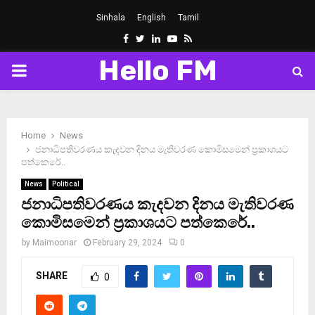
Sinhala
English
Tamil
Facebook
Twitter
Linkedin
Youtube
Rss
Hello FM
PRIMARY
MENU
Home
News
ජනාධිපතිවරණය කැදවන දිනය මැතිවරණ කොමිසමෙන් ප්‍රකාශයට
පත්කෙරේ..
News
Political
ජනාධිපතිවරණය කැදවන දිනය මැතිවරණ
කොමිසමෙන් ප්‍රකාශයට පත්කෙරේ..
by
Maimoonar
February 29, 2024
0
SHARE
0