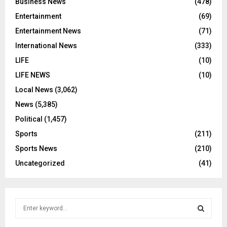
Business News
(478)
Entertainment
(69)
Entertainment News
(71)
International News
(333)
LIFE
(10)
LIFE NEWS
(10)
Local News
(3,062)
News
(5,385)
Political
(1,457)
Sports
(211)
Sports News
(210)
Uncategorized
(41)
S
e
a