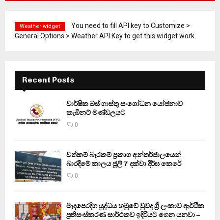
You need to fill API key to Customize >
Weather widget
General Options > Weather API Key to get this widget work.
Recent Posts
වාර්ෂික බස් ගාස්තු සංශෝධන යෝජනාව
කැබිනට් මණ්ඩලයට
0
වත්කම් බැරකම් ප්‍රකාශ අන්තර්ජාලයෙන්
බාරදීමේ කාලය ජූලි 7 දක්වා දීර්ඝ කෙරේ
0
මැදපෙරදිග යුද්ධය හමුවේ වුවද ශ්‍රී ලංකාව ආර්ථික
ප්‍රතිසංස්කරණ සාර්ථකව ඉදිරියට ගෙන යනවා –