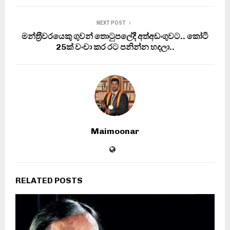
NEXT POST
මන්ත‍්‍රීවරයෙකු ගුවන් තොටුපලේදී අත්අඩංගුවට.. කෝටි
25ක් වංචා කර රට පනින්න හදලා..
Maimoonar
RELATED POSTS