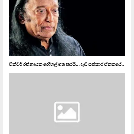
වික්ටර් රත්නායක රෝහල් ගත කරයි… දැඩි සත්කාර ඒකකයේ..