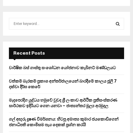
S
e
a
S
r
c
E
h
Recent Posts
f
A
o
වාර්ෂික බස් ගාස්තු සංශෝධන යෝජනාව කැබිනට් මණ්ඩලයට
r
R
:
වත්කම් බැරකම් ප්‍රකාශ අන්තර්ජාලයෙන් බාරදීමේ කාලය ජූලි 7
C
දක්වා දීර්ඝ කෙරේ
H
මැදපෙරදිග යුද්ධය හමුවේ වුවද ශ්‍රී ලංකාව ආර්ථික ප්‍රතිසංස්කරණ
සාර්ථකව ඉදිරියට ගෙන යනවා – ජාත්‍යන්තර මූල්‍ය අරමුදල
ගල් අඟුරු දූෂණ විමර්ශනය: හිටපු අමාත්‍ය කුමාර ජයකොඩිගෙන්
ජනාධිපති කොමිසම පැය දෙකක් ප්‍රශ්න කරයි