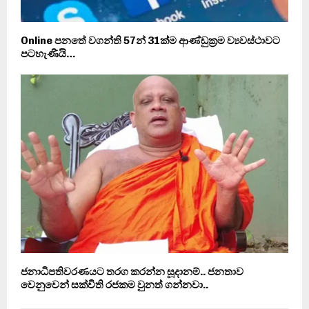
Online පනතේ වගන්ති 57න් 31ක්ම ආණ්ඩුක්‍රම ව්‍යවස්ථාවට
පටහැණියි…
ජනාධිපතිවරණයට තරග කරන්න සූදානම්.. ජනතාව
වෙනුවෙන් සක්විති රජකම වුනත් ගන්නවා..