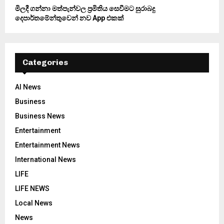
මිලදී ගන්නා මත්පැන්වල ප්‍රමිතිය සෙවීමට සුරාබදු
දෙපාර්තමේන්තුවෙන් නව App එකක්
Categories
AI News
Business
Business News
Entertainment
Entertainment News
International News
LIFE
LIFE NEWS
Local News
News