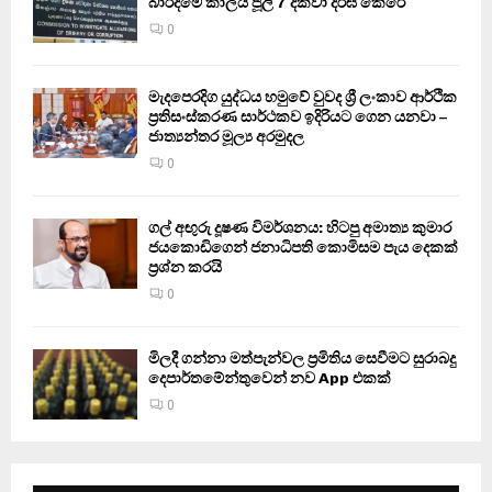
බාරදීමේ කාලය ජූලි 7 දක්වා දීර්ඝ කෙරේ
0
මැදපෙරදිග යුද්ධය හමුවේ වුවද ශ්‍රී ලංකාව ආර්ථික
ප්‍රතිසංස්කරණ සාර්ථකව ඉදිරියට ගෙන යනවා –
ජාත්‍යන්තර මූල්‍ය අරමුදල
0
ගල් අඟුරු දූෂණ විමර්ශනය: හිටපු අමාත්‍ය කුමාර
ජයකොඩිගෙන් ජනාධිපති කොමිසම පැය දෙකක්
ප්‍රශ්න කරයි
0
මිලදී ගන්නා මත්පැන්වල ප්‍රමිතිය සෙවීමට සුරාබදු
දෙපාර්තමේන්තුවෙන් නව App එකක්
0