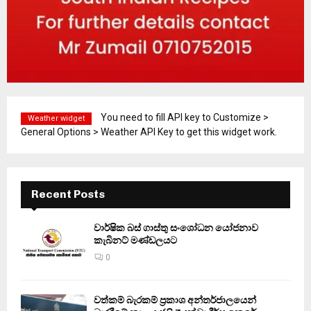
You need to fill API key to Customize >
Weather widget
General Options > Weather API Key to get this widget work.
Recent Posts
වාර්ෂික බස් ගාස්තු සංශෝධන යෝජනාව
කැබිනට් මණ්ඩලයට
0
වත්කම් බැරකම් ප්‍රකාශ අන්තර්ජාලයෙන්