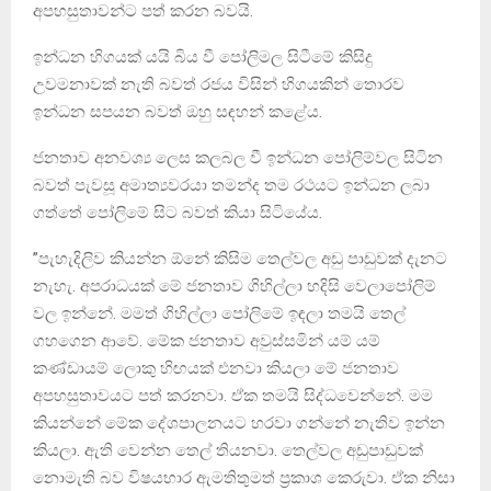
අපහසුතාවන්ට පත් කරන බවයි.
ඉන්ධන හිගයක් යයි බිය වී පෝලිමල සිටීමේ කිසිදු
උවමනාවක් නැති බවත් රජය විසින් හිගයකින් තොරව
ඉන්ධන සපයන බවත් ඔහු සඳහන් කළේය.
ජනතාව අනවශ්‍ය ලෙස කලබල වී ඉන්ධන පෝලිම්වල සිටින
බවත් පැවසූ අමාත්‍යවරයා තමන්ද තම රථයට ඉන්ධන ලබා
ගත්තේ පෝලිමේ සිට බවත් කියා සිටියේය.
”පැහැදිලිව කියන්න ඕනේ කිසිම තෙල්වල අඩු පාඩුවක් දැනට
නැහැ. අපරාධයක් මේ ජනතාව ගිහිල්ලා හදිසි වෙලාපෝලිම්
වල ඉන්නේ. මමත් ගිහිල්ලා පෝලිමේ ඉඳලා තමයි තෙල්
ගහගෙන ආවේ. මේක ජනතාව අවුස්සමින් යම් යම්
කණ්ඩායම් ලොකු හිඟයක් එනවා කියලා මේ ජනතාව
අපහසුතාවයට පත් කරනවා. ඒක තමයි සිද්ධවෙන්නේ. මම
කියන්නේ මේක දේශපාලනයට හරවා ගන්නේ නැතිව ඉන්න
කියලා. ඇති වෙන්න තෙල් තියනවා. තෙල්වල අඩුපාඩුවක්
නොමැති බව විෂයභාර ඇමතිතුමත් ප්‍රකාශ කෙරුවා. ඒක නිසා