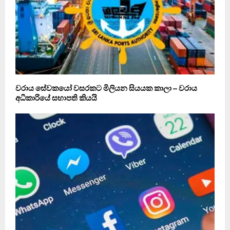
වරාය සේවකයෝ වසරකට මිලියන සියයක කාලා – වරාය
අධිකාරියේ සභාපති කියයි