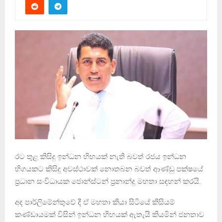
රට තුළ කිසිදු ඉන්ධන හිඟයක් නැති බවත් රජය ඉන්ධන
හිගයකට කිසිදු අවස්ථාවක් නොතබන බවත් ආණ්ඩු පක්ෂයේ
ප්‍රධාන සංවිධායක ජොන්ස්ටන් ප්‍රනාන්දු මහතා සඳහන් කරයි.
අද පාර්ලිමේන්තුවේ දී ඒ මහතා කියා සිටියේ කිසියම්
කණ්ඩායමක් විසින් ඉන්ධන හිඟයක් ඇතැයි කියමින් ජනතාව