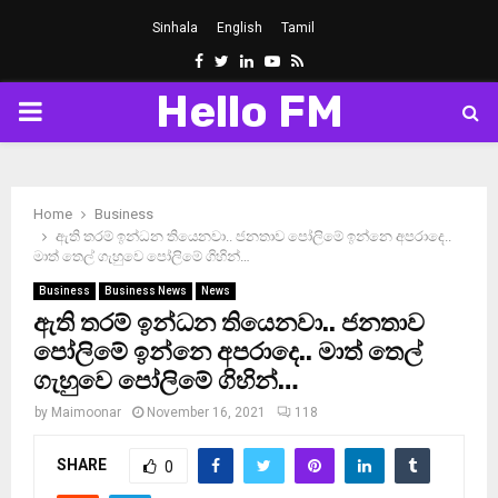
Sinhala
English
Tamil
Facebook
Twitter
Linkedin
Youtube
Rss
Hello FM
PRIMARY
MENU
Home
Business
ඇති තරම් ඉන්ධන තියෙනවා.. ජනතාව පෝලිමේ ඉන්නෙ අපරාදෙ..
මාත් තෙල් ගැහුවෙ පෝලිමේ ගිහින්…
Business
Business News
News
ඇති තරම් ඉන්ධන තියෙනවා.. ජනතාව
පෝලිමේ ඉන්නෙ අපරාදෙ.. මාත් තෙල්
ගැහුවෙ පෝලිමේ ගිහින්…
by
Maimoonar
November 16, 2021
118
SHARE
0