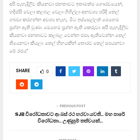
අපි පැහැදිලිව කියනවා ජනතාවට ඉතාමත්ම ගෞරවයෙන්,
හදිස්සි වෙලා කලබල වෙලා ගිහිල්ලා අනවශ්‍ය පරිදි තෙල්
ගබඩා කරගන්න අවශ්‍ය නැහැ. මීට ඉස්සෙල්ලත් මෙහෙම
ප්‍රශ්න ඇති වුණා. මෙහෙම ප්‍රශ්න ඇති කෙරුවා. අපි පැහැදිලිව
කියනවා ජනතාවට කලබල වෙන්න එපා, ඇතිවෙන්න තෙල්
තියෙනවා කියලා. තෙල් හිඟයකින් තොරව තෙල් සපයනවා
මේ රජය”
SHARE
0
PREVIOUS POST
SJB විරෝධතාවට ආ බස් රථ හරවා යවති.. මහ පාරේ
විරෝධතා.. උණුසුම් තත්වයක්..