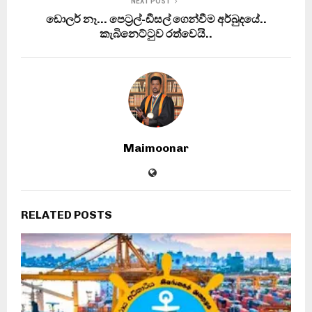
NEXT POST
ඩොලර් නෑ… පෙට‍්‍රල්-ඩීසල් ගෙන්වීම අර්බුදයේ..
කැබිනෙට්ටුව රත්වෙයි..
Maimoonar
RELATED POSTS