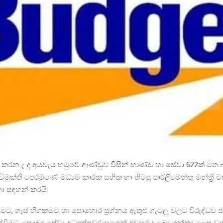
් කරන ලද අයවැය හමුවේ ආණ්ඩුව විසින් භාණ්ඩ හා සේවා 622ක් මත 
මුක්ති පෙරමුණේ මධ්‍යම කාරක සභික හා හිටපු පාර්ලිමේන්තු මන්ත්‍රී 
ා සඳහන් කරයි.
 වීමට, ගෑස් හිගකමට හා පොහොර ප්‍රශ්නය ඇතුළු ගැටලු වලට විරුද්ධව
්වීමට සෞඛ්‍ය සේවා අධ්‍යක්ෂවරයාගෙන් අවසරය ලබා ගන්නා ලෙස වෘ