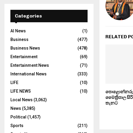
Categories
AI News
(1)
RELATED P
Business
(477)
Business News
(478)
Entertainment
(69)
Entertainment News
(71)
International News
(333)
LIFE
(10)
LIFE NEWS
(10)
පොළොන්නරු
මෛත්‍රිපාල සි
Local News
(3,062)
තැනට
News
(5,385)
Political
(1,457)
Sports
(211)