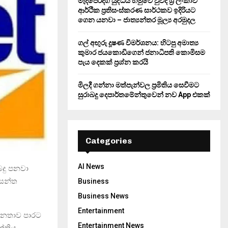
මැදපෙරදිග යුද්ධය හමුවේ වුවද ශ්‍රී ලංකාව
ආර්ථික ප්‍රතිසංස්කරණ සාර්ථකව ඉදිරියට
ගෙන යනවා – ජාත්‍යන්තර මූල්‍ය අරමුදල
ගල් අඟුරු දූෂණ විමර්ශනය: හිටපු අමාත්‍ය
කුමාර ජයකොඩිගෙන් ජනාධිපති කොමිසම
පැය දෙකක් ප්‍රශ්න කරයි
මිලදී ගන්නා මත්පැන්වල ප්‍රමිතිය සෙවීමට
සුරාබදු දෙපාර්තමේන්තුවෙන් නව App එකක්
Categories
AI News
බදු පනවා
වසන්ත
Business
Business News
Entertainment
 ජනතාව පාරට
Entertainment News
ත්තිය