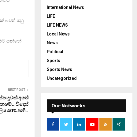
International News
LIFE
ක් බවත් ඔහු
LIFE NEWS
Local News
ීමට යන්නේ
News
Political
Sports
Sports News
Uncategorized
NEXT POST
ප්පාදුවක් අතේ
දානමේ.. විදෙස්
Our Networks
ිය 40% පනී..