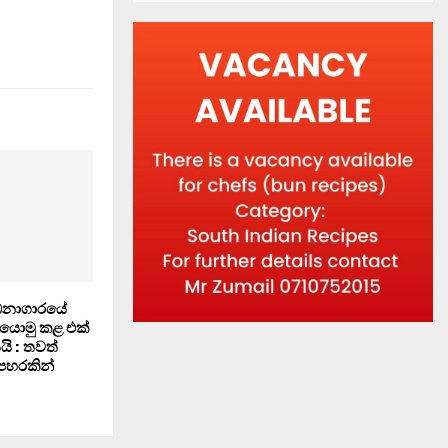
ධනාගාරයේ
යොමු කළ එක්
යි : තවත්
 පහරකින්