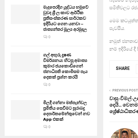
මැදපෙරදිග යුද්ධය හමුවේ
සමිතිවලට රජය
වුවද ශ්‍රී ලංකාව ආර්ථික
ප්‍රතිසංස්කරණ සාර්ථකව
මෙම කටයුත්ත 
ඉදිරියට ගෙන යනවා –
පැවසීය.
ජාත්‍යන්තර මූල්‍ය අරමුදල
0
නමුත් ජනතාව
නම් ඉදිරියේ ද
ගල් අඟුරු දූෂණ
විමර්ශනය: හිටපු අමාත්‍ය
කුමාර ජයකොඩිගෙන්
SHARE
ජනාධිපති කොමිසම පැය
දෙකක් ප්‍රශ්න කරයි
0
PREVIOUS POST
වාසු-විමල්-උ
මිලදී ගන්නා මත්පැන්වල
දෙයි.. වෙන
ප්‍රමිතිය සෙවීමට සුරාබදු
ශ්‍රේෂ්ඨාධික
දෙපාර්තමේන්තුවෙන් නව
App එකක්
0