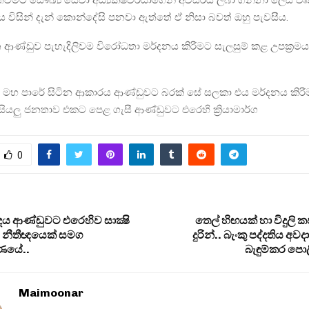
 විසින් දැන් කොන්දේසි පනවා ඇත්තේ ඒ නිසා බවත් ඔහු පැවසීය.
ආණ්ඩුව පැහැදිලිවම විරෝධතා මර්දනය කිරීමට සැලසුම් කළ උපක්‍රමය
 මහ පාරේ සිටින ආකාරය ආණ්ඩුවට බරක් සේ සලකා එය මර්දනය කිර
ී සියලු ජනතාව එකට පෙළ ගැසී ආණ්ඩුවට එරෙහි ක්‍රියාමාර්ග
0
දය ආණ්ඩුවට එරෙහිව සාක්‍ෂි
තෙල් හිඟයක් හා විදුලි ක
ම නීතීඥයෙක් සමග
දුරින්.. බැංකු පද්දතිය අව
රණයේ..
බැඳුම්කර පොල
Maimoonar