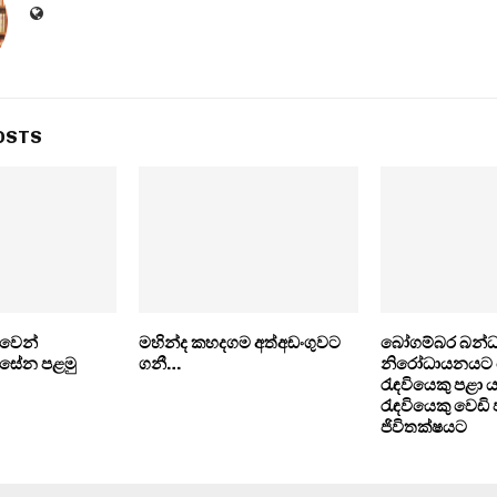
OSTS
වෙන්
මහින්ද කහදගම අත්අඩංගුවට
බෝගම්බර බන්
රිසේන පළමු
ගනී…
නිරෝධායනයට 
රැඳවියෙකු පළා ය
රැඳවියෙකු වෙඩි
ජිවිතක්ෂයට