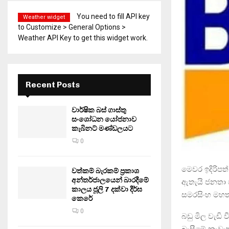
You need to fill API key
Weather widget
to Customize > General Options >
Weather API Key to get this widget work.
Recent Posts
වාර්ෂික බස් ගාස්තු
සංශෝධන යෝජනාව
කැබිනට් මණ්ඩලයට
0
මෙවර ඉදිරිපත
වත්කම් බැරකම් ප්‍රකාශ
අන්තර්ජාලයෙන් බාරදීමේ
ඇතැයි ජනතා වි
කාලය ජූලි 7 දක්වා දීර්ඝ
සමරසිංහ මහත
කෙරේ
0
බඩු මිල වැඩි
බැසීමේ නැවැත