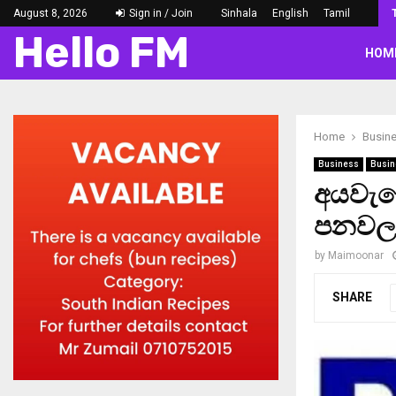
August 8, 2026
Sign in / Join
Sinhala
English
Tamil
Hello FM
HOM
Home
Busin
Business
Busin
අයවැය
පනවල
by
Maimoonar
SHARE