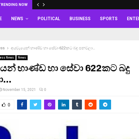
TRENDING NOW
E
NEWS
POLITICAL
BUSINESS
SPORTS
ENTE
ess
අයවැයෙන් භාණ්ඩ හා සේවා 622කට බදු පනවලා…
ess News
News
ෙන් භාණ්ඩ හා සේවා 622කට බදු
ා…
November 15, 2021
0
0