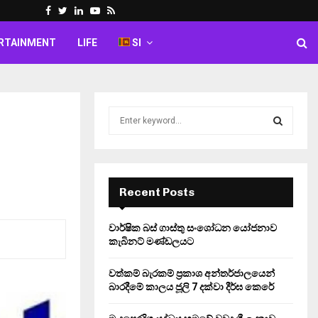
Facebook
Twitter
Linkedin
Youtube
Rss
RTAINMENT
LIFE
SI
S
e
a
S
r
c
E
h
Recent Posts
f
A
o
වාර්ෂික බස් ගාස්තු සංශෝධන යෝජනාව
r
R
කැබිනට් මණ්ඩලයට
:
C
වත්කම් බැරකම් ප්‍රකාශ අන්තර්ජාලයෙන්
බාරදීමේ කාලය ජූලි 7 දක්වා දීර්ඝ කෙරේ
H