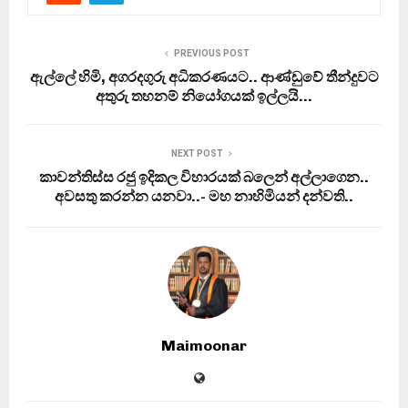
PREVIOUS POST
ඇල්ලේ හිමි, අගරදගුරු අධිකරණයට.. ආණ්ඩුවේ තීන්දුවට
අතුරු තහනම් නියෝගයක් ඉල්ලයි…
NEXT POST
කාවන්තිස්ස රජු ඉදිකල විහාරයක් බලෙන් අල්ලාගෙන..
අවසතු කරන්න යනවා..- මහ නාහිමියන් දන්වති..
Maimoonar