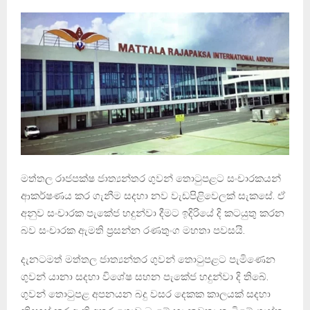
මත්තල රාජපක්ෂ ජාත්‍යන්තර ගුවන් තොටුපළට සංචාරකයන්
ආකර්ෂණය කර ගැනීම සදහා නව වැඩපිළිවෙලක් සැකසේ. ඒ
අනුව සංචාරක පැකේජ හදුන්වා දීමට ඉදිරියේ දි කටයුතු කරන
බව සංචාරක ඇමති ප්‍රසන්න රණතුංග මහතා පවසයි.
දැනටමත් මත්තල ජාත්‍යන්තර ගුවන් තොටුපළට පැමිණෙන
ගුවන් යානා සදහා විශේෂ සහන පැකේජ හදුන්වා දි තිබේ.
ගුවන් තොටුපළ අපනයන බදු වසර දෙකක කාලයක් සදහා