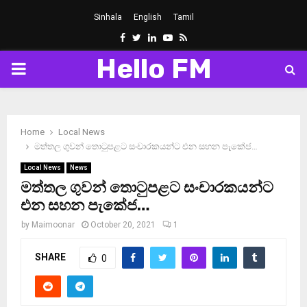
Sinhala
English
Tamil
Facebook
Twitter
Linkedin
Youtube
Rss
Hello FM
PRIMARY
MENU
Home
Local News
මත්තල ගුවන් තොටුපළට සංචාරකයන්ට එන සහන පැකේජ…
Local News
News
මත්තල ගුවන් තොටුපළට සංචාරකයන්ට
එන සහන පැකේජ…
by
Maimoonar
October 20, 2021
1
SHARE
0