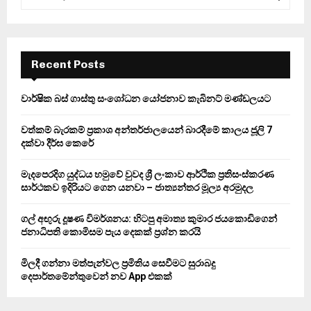
e
a
S
r
c
E
h
Recent Posts
f
A
o
වාර්ෂික බස් ගාස්තු සංශෝධන යෝජනාව කැබිනට් මණ්ඩලයට
r
R
:
වත්කම් බැරකම් ප්‍රකාශ අන්තර්ජාලයෙන් බාරදීමේ කාලය ජූලි 7
C
දක්වා දීර්ඝ කෙරේ
H
මැදපෙරදිග යුද්ධය හමුවේ වුවද ශ්‍රී ලංකාව ආර්ථික ප්‍රතිසංස්කරණ
සාර්ථකව ඉදිරියට ගෙන යනවා – ජාත්‍යන්තර මූල්‍ය අරමුදල
ගල් අඟුරු දූෂණ විමර්ශනය: හිටපු අමාත්‍ය කුමාර ජයකොඩිගෙන්
ජනාධිපති කොමිසම පැය දෙකක් ප්‍රශ්න කරයි
මිලදී ගන්නා මත්පැන්වල ප්‍රමිතිය සෙවීමට සුරාබදු
දෙපාර්තමේන්තුවෙන් නව App එකක්