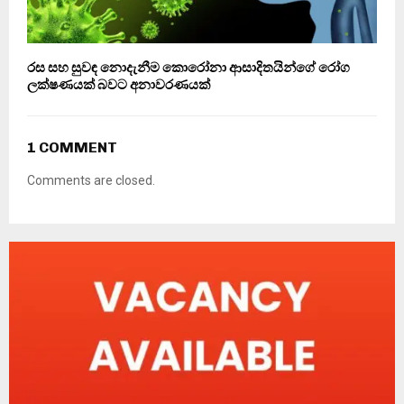
රස සහ සුවඳ නොදැනීම කොරෝනා ආසාදිතයින්ගේ රෝග
ලක්ෂණයක් බවට අනාවරණයක්
1 COMMENT
Comments are closed.