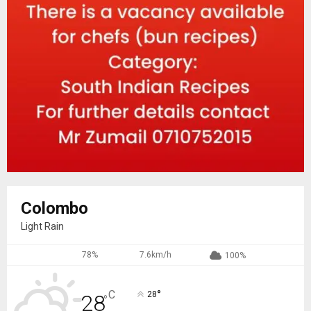
Colombo
Light Rain
78%
7.6km/h
100%
°
C
28
28
°