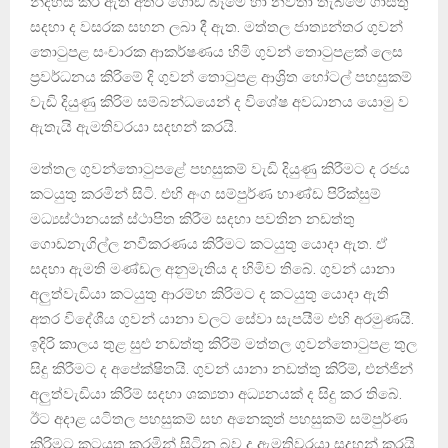
නිදහස් කර ඇති අතර ගොඩ බෑමේ හා නවතා තැබිමේ ගාස්තු
සදහා ද වසරක සහන ලබා දී ඇත. මත්තල ජාත්‍යන්තර ගුවන්
තොටුපළ සංචාරක ආකර්ෂණය හිමි ගුවන් තොටුපළක් ලෙස
ප්‍රවර්ධනය කිරිමේ දි ගුවන් තොටුපළ ආශ්‍රිත හෝටල් පහසුකම්
වැඩි දියුණු කිරිම සම්බන්ධයෙන් ද විශේෂ අවධානය යොමු ව
ඇතැයි ඇමතිවරයා සදහන් කරයි.
මත්තල ගුවන්තොටුපළේ පහසුකම් වැඩි දියුණු කිරීමට ද රජය
කටයුතු කරමින් සිටි. එහි අංග සම්පුර්ණ භාණ්ඩ පිරික්සුම්
මධ්‍යස්ථානයක් ස්ථාපිත කිරීම සදහා පවතින නඩත්තු
ගොඩනැගිල්ල නවීකරණය කිරීමට කටයුතු යොදා ඇත. ඒ
සදහා ඇමති මණ්ඩල අනුමැතිය ද හිමිව තිබේ. ගුවන් යානා
අලුත්වැඩියා කටයුතු ආරම්භ කිරිමට ද කටයුතු යොදා ඇති
අතර විදේශීය ගුවන් යානා වලට සේවා සැපයීම එහි අරමුණයි.
ඉදිරි කාලය තුළ සුළු නඩත්තු කිරිම් මත්තල ගුවන්තොටුපළ තුල
සිදු කිරීමට ද අපේක්ෂිතයි. ගුවන් යානා නඩත්තු කිරිම්, එන්ජින්
අලුත්වැඩියා කිරිම් සදහා ශක්‍යතා අධ්‍යනයක් ද සිදු කර තිබේ.
ඊට අදාළ යටිතල පහසුකම් සහ අනෙකුත් පහසුකම් සම්පුර්ණ
කිරිමට කටයුතු කරමින් සිටින බව ද ඇමතිවරයා සදහන් කරයි.