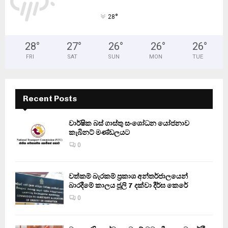
°
28
28
°
27
°
26
°
26
°
26
°
FRI
SAT
SUN
MON
TUE
Recent Posts
වාර්ෂික බස් ගාස්තු සංශෝධන යෝජනාව
කැබිනට් මණ්ඩලයට
0
වත්කම් බැරකම් ප්‍රකාශ අන්තර්ජාලයෙන්
බාරදීමේ කාලය ජූලි 7 දක්වා දීර්ඝ කෙරේ
0