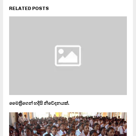
RELATED POSTS
මෛත‍්‍රිගෙන් හදිසි නිවේදනයක්.