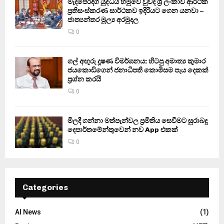
මැදපෙරදිග යුද්ධය හමුවේ වුවද ශ්‍රී ලංකාව ආර්ථික
ප්‍රතිසංස්කරණ සාර්ථකව ඉදිරියට ගෙන යනවා –
ජාත්‍යන්තර මූල්‍ය අරමුදල
0
ගල් අඟුරු දූෂණ විමර්ශනය: හිටපු අමාත්‍ය කුමාර
ජයකොඩිගෙන් ජනාධිපති කොමිසම පැය දෙකක්
ප්‍රශ්න කරයි
0
මිලදී ගන්නා මත්පැන්වල ප්‍රමිතිය සෙවීමට සුරාබදු
දෙපාර්තමේන්තුවෙන් නව App එකක්
0
Categories
AI News
(1)