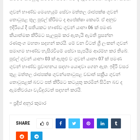
ගුවන් භාණ්ඩ මෙහෙයුම් සේවා මත්තල රාජපක්ෂ ගුවන්
තොටුපළ තුල පුළුල් කිරිමට ද අපේක්ෂා කෙරේ. ඒ අනුව
ඉදිරියේ දී සතියකට භාණ්ඩ ගුවන් යානා 06 ක් පමණ
කියාත්මක කිරිමට සැලසුම් කර ඇතැයි ඇමති ප්‍රසන්න
රණතුංග මහතා සදහන් කරයි. මේ වන විටත් ශ්‍රී ලංකන් ගුවන්
සමාගම භාණ්ඩ හැසිරවීමේ සේවා සැපයීම ආරම්භ කර තිබේ.
පුළුල් ගුවන් යානා 03 ක් ඇතුළු ව ගුවන් යානා 07 ක් පමණ
ගුවන් භාණ්ඩ ප්‍රවාහනය සදහා යොදවා ගෙන ඇත. ඉදිරි වසර
තුළ මත්තල රාජපක්ෂ ගුවන්තොටුපළ වඩාත් සක්‍රීය ගුවන්
තොටුපළක් බවට පත් කිරීමට කටයුතු කරමින් සිටින බව ද
ඇමතිවරයා වැඩිදුරටත් සදහන් කරයි.
– ප්‍රදීප් අනුර කුමාර
SHARE
0