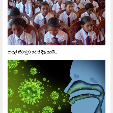
පාසල් නිවාඩුව තවත් දිගු කරයි..