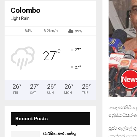
Colombo
Light Rain
84%
8.2km/h
99%
°
27
C
27
°
°
27
26
°
27
°
26
°
26
°
26
°
FRI
SAT
SUN
MON
TUE
කෙලවරපිටිය 
ශ්‍රේෂ්ඨාධික
Recent Posts
පූජ්‍ය ඇල්ලේ 
වාර්ෂික බස් ගාස්තු
පෙත්සම ගොන