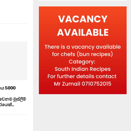
නය 5000
ෙනම මුස්ලිම්
රයෙක්..