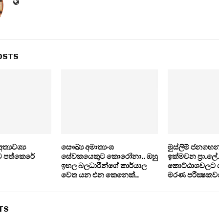
OSTS
්‍යවශ්‍ය
සෞඛ්‍ය අමාත්‍යංශ
මුස්ලිම් ජනගහ
ට පත්කෙරේ
සේවකයෙකුට කොරෝනා.. ඔහු
ඉක්මවන ප‍්‍රා.ලේ.
ඉහල බලධාරීන්ගේ කාර්යාල
කොට්ඨාශවලට ව
වෙත යන එන කෙනෙක්..
මරණ පරීක්‍ෂකව
TS