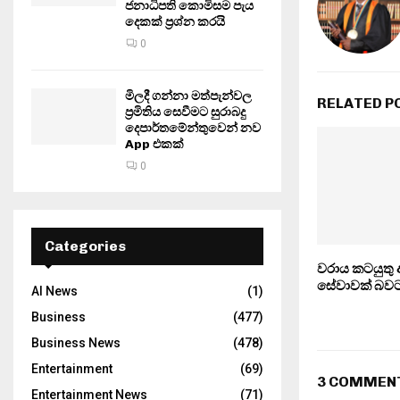
ජනාධිපති කොමිසම පැය
දෙකක් ප්‍රශ්න කරයි
0
මිලදී ගන්නා මත්පැන්වල
RELATED P
ප්‍රමිතිය සෙවීමට සුරාබදු
දෙපාර්තමේන්තුවෙන් නව
App එකක්
0
Categories
වරාය කටයුතු අත
සේවාවක් බව
AI News
(1)
Business
(477)
Business News
(478)
Entertainment
(69)
3 COMMEN
Entertainment News
(71)