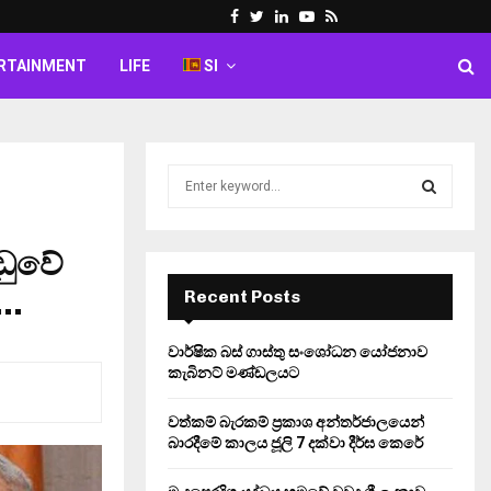
Facebook
Twitter
Linkedin
Youtube
Rss
RTAINMENT
LIFE
SI
S
e
a
S
r
ුවේ
c
E
h
ි…
Recent Posts
f
A
o
වාර්ෂික බස් ගාස්තු සංශෝධන යෝජනාව
r
R
කැබිනට් මණ්ඩලයට
:
C
වත්කම් බැරකම් ප්‍රකාශ අන්තර්ජාලයෙන්
බාරදීමේ කාලය ජූලි 7 දක්වා දීර්ඝ කෙරේ
H