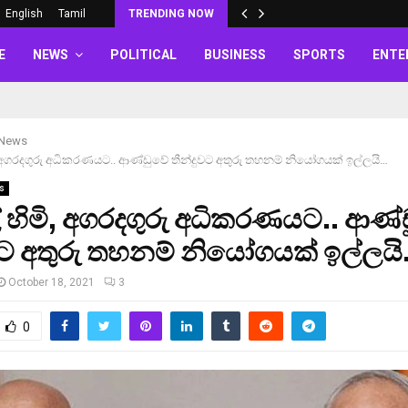
English
Tamil
TRENDING NOW
E
NEWS
POLITICAL
BUSINESS
SPORTS
ENTE
 News
 අගරදගුරු අධිකරණයට.. ආණ්ඩුවේ තීන්දුවට අතුරු තහනම් නියෝගයක් ඉල්ලයි…
s
හිමි, අගරදගුරු අධිකරණයට.. ආණ්ඩ
වට අතුරු තහනම් නියෝගයක් ඉල්ලය
October 18, 2021
3
0