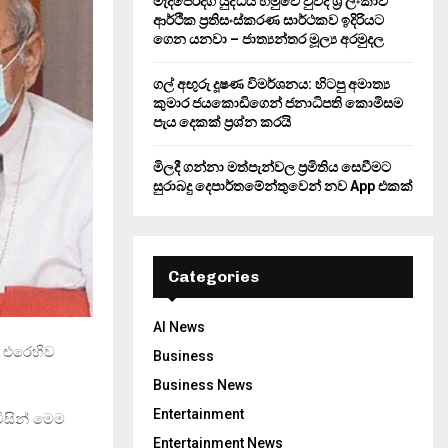
මැදපෙරදිග යුද්ධය හමුවේ වුවද ශ්‍රී ලංකාව
ආර්ථික ප්‍රතිසංස්කරණ සාර්ථකව ඉදිරියට
ගෙන යනවා – ජාත්‍යන්තර මූල්‍ය අරමුදල
ගල් අඟුරු දූෂණ විමර්ශනය: හිටපු අමාත්‍ය
කුමාර ජයකොඩිගෙන් ජනාධිපති කොමිසම
පැය දෙකක් ප්‍රශ්න කරයි
මිලදී ගන්නා මත්පැන්වල ප්‍රමිතිය සෙවීමට
සුරාබදු දෙපාර්තමේන්තුවෙන් නව App එකක්
Categories
AI News
 එරෙහිව
Business
Business News
Entertainment
විසින් මෙම
Entertainment News