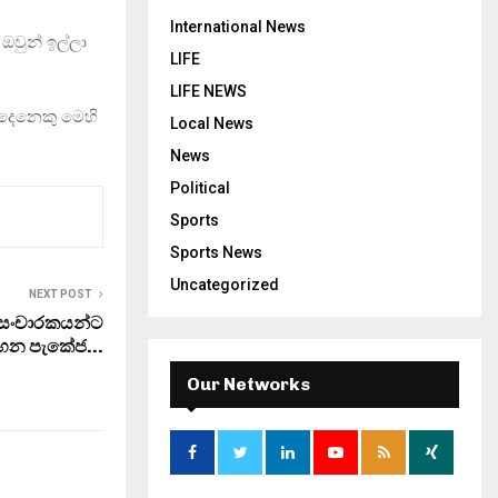
International News
ඔවුන් ඉල්ලා
LIFE
LIFE NEWS
4 දෙනෙකු මෙහි
Local News
News
Political
Sports
Sports News
Uncategorized
NEXT POST
 සංචාරකයන්ට
හන පැකේජ…
Our Networks