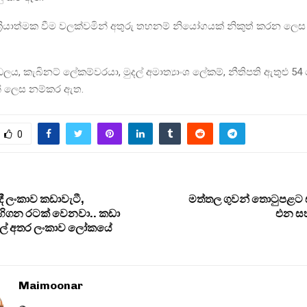
ක‍්‍රියාත්මක වීම වලක්වමින් අතුරු තහනම් නියෝගයක් නිකුත් කරන ලෙස 
ලය, කැබිනට් ලේකම්වරයා, මුදල් අමාත්‍යාංශ ලේකම්, නීතිපති ඇතුළු 5
් ලෙස නම්කර ඇත.
0
ී ලංකාව කඩාවැටී,
මත්තල ගුවන් තොටුපළට
ිගන රටක් වෙනවා.. කඩා
එන ස
ල් අතර ලංකාව ලෝකයේ
Maimoonar