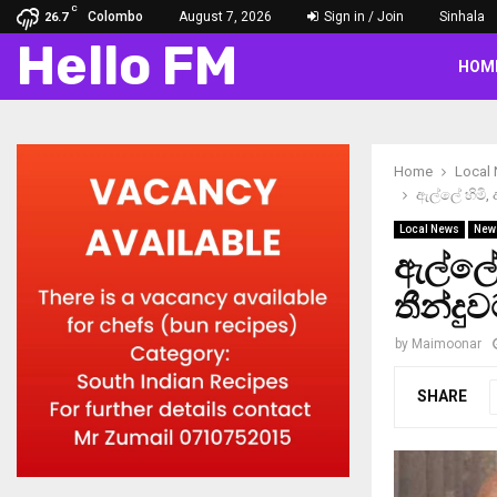
C
Colombo
August 7, 2026
Sign in / Join
Sinhala
26.7
Hello FM
HOM
Home
Local
ඇල්ලේ හිමි,
Local News
New
ඇල්ලේ 
තීන්දු
by
Maimoonar
SHARE