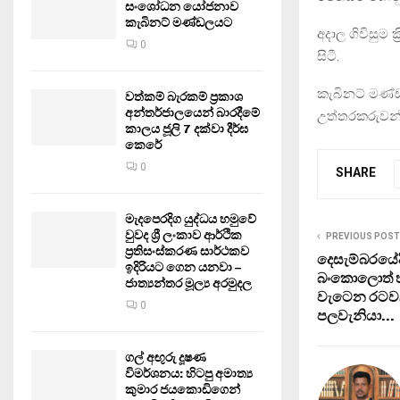
සංශෝධන යෝජනාව
කැබිනට් මණ්ඩලයට
අදාල ගිවිසුම 
0
සිටී.
කැබිනට් මණ්ඩ
වත්කම් බැරකම් ප්‍රකාශ
අන්තර්ජාලයෙන් බාරදීමේ
උත්තරකරුවන
කාලය ජූලි 7 දක්වා දීර්ඝ
කෙරේ
0
SHARE
මැදපෙරදිග යුද්ධය හමුවේ
වුවද ශ්‍රී ලංකාව ආර්ථික
PREVIOUS POST
ප්‍රතිසංස්කරණ සාර්ථකව
දෙසැම්බරයේද
ඉදිරියට ගෙන යනවා –
බංකොලොත් හ
ජාත්‍යන්තර මූල්‍ය අරමුදල
වැටෙන රටව
0
පලවැනියා…
ගල් අඟුරු දූෂණ
විමර්ශනය: හිටපු අමාත්‍ය
කුමාර ජයකොඩිගෙන්