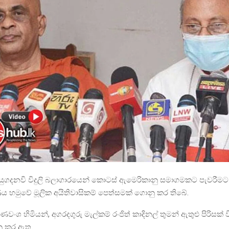
යුගදනවි විදුලි බලාගාරයෙන් කොටස් ඇමෙරිකානු සමාගමකට පැවරීමට
රණය හමුවේ මූලික අයිතිවාසිකම් පෙත්සමක් ගොනු කර තිබේ.
ගුණවංශ හිමියන්, අගරදගුරු මැල්කම් රංජිත් කාදිනල් තුමන් ඇතුළු පිරිසක් 
ු කර ඇත.