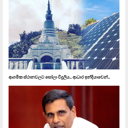
ආගමික ස්ථානවලට සෝලා විදුලිය.. ආධාර ඉන්දියාවෙන්..