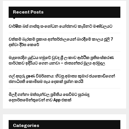
c
E
h
Recent Posts
f
A
o
වාර්ෂික බස් ගාස්තු සංශෝධන යෝජනාව කැබිනට් මණ්ඩලයට
r
R
:
වත්කම් බැරකම් ප්‍රකාශ අන්තර්ජාලයෙන් බාරදීමේ කාලය ජූලි 7
C
දක්වා දීර්ඝ කෙරේ
H
මැදපෙරදිග යුද්ධය හමුවේ වුවද ශ්‍රී ලංකාව ආර්ථික ප්‍රතිසංස්කරණ
සාර්ථකව ඉදිරියට ගෙන යනවා – ජාත්‍යන්තර මූල්‍ය අරමුදල
ගල් අඟුරු දූෂණ විමර්ශනය: හිටපු අමාත්‍ය කුමාර ජයකොඩිගෙන්
ජනාධිපති කොමිසම පැය දෙකක් ප්‍රශ්න කරයි
මිලදී ගන්නා මත්පැන්වල ප්‍රමිතිය සෙවීමට සුරාබදු
දෙපාර්තමේන්තුවෙන් නව App එකක්
Categories