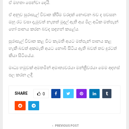
ඒ මහතා පෙන්වා දෙයි.
ඒ අනුව සුරාසැල් විවෘත කිරීම වරදක් නොවන බව ද පවසන
ඔහු රට වසා දැමුවත් නැතත් මුදල් ඇති අය මිල අධික මත්පැන්
හෝ පානය කරන බවද සඳහන් කළේය.
සුරාසැල් විවෘත කළ විට කැමති අයට මත්පැන් පානය කළ
හැකි බවත් අකමැති අයට නොබී සිටිය ඇති බවත් තව දුරටත්
කියා සිටියේය.
මාධ්‍ය හමුවක් අමතමින් අමාත්‍යවරයා මන්ත්‍රීවරයා මෙම අදහස්
පල කරන ලදී.
SHARE
0
PREVIOUS POST