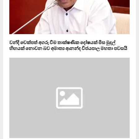
වන්දි චෙක්පත් අගරු වීම තාක්ෂණික දෝෂයක් මිස මුදල්
හිඟයක් නොවන බව අමාත්‍ය ආනන්ද විජයපාල මහතා පවසයි