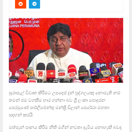
සුරාසැල් විවෘත කිරීමට උපදෙස් දුන් පුද්ගලයකු නොමැති නම්
තමන් එම වගකීම භාර ගන්නා බව ශ්‍රී ලංකා පොදුජන
පෙරමුණේ පාර්ලිමේන්තු මන්ත්‍රී ඩිලාන් පෙරේරා මහතා
සඳහන් කරයි.
මත්පැන් පානය කිරීම නීති මගින් නවතා දැමිය නොහැකි බවද