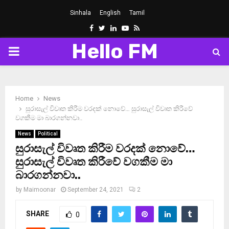
Sinhala
English
Tamil
Facebook
Twitter
Linkedin
Youtube
Rss
Hello FM
PRIMARY
MENU
Home
News
සුරාසැල් විවෘත කිරීම වරදක් නොවේ… සුරාසැල් විවෘත කිරීවේ
වගකීම මා බාරගන්නවා..
News
Political
සුරාසැල් විවෘත කිරීම වරදක් නොවේ…
සුරාසැල් විවෘත කිරීවේ වගකීම මා
බාරගන්නවා..
by
Maimoonar
September 24, 2021
2
SHARE
0