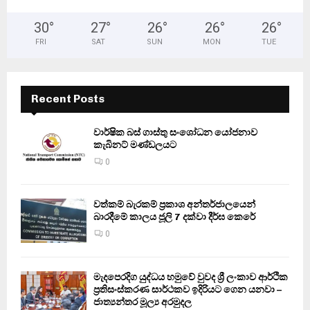
30
°
27
°
26
°
26
°
26
°
FRI
SAT
SUN
MON
TUE
Recent Posts
වාර්ෂික බස් ගාස්තු සංශෝධන යෝජනාව
කැබිනට් මණ්ඩලයට
0
වත්කම් බැරකම් ප්‍රකාශ අන්තර්ජාලයෙන්
බාරදීමේ කාලය ජූලි 7 දක්වා දීර්ඝ කෙරේ
0
මැදපෙරදිග යුද්ධය හමුවේ වුවද ශ්‍රී ලංකාව ආර්ථික
ප්‍රතිසංස්කරණ සාර්ථකව ඉදිරියට ගෙන යනවා –
ජාත්‍යන්තර මූල්‍ය අරමුදල