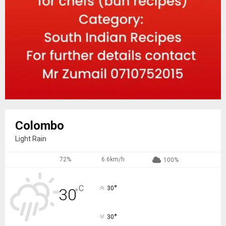
Colombo
Light Rain
72%
6.6km/h
100%
°
C
30
30
°
°
30