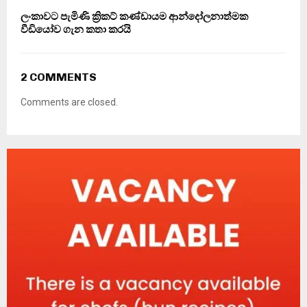
ලංකාවට පැමිණි ක්‍රිකට් කණ්ඩායම ආන්දෝලනාත්මක
වීඩියෝව ගැන කතා කරයි
2 COMMENTS
Comments are closed.