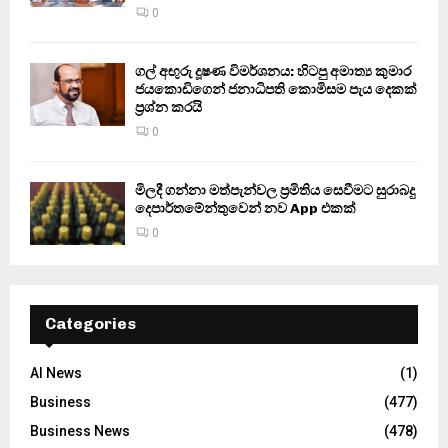
0
ගල් අඟුරු දූෂණ විමර්ශනය: හිටපු අමාත්‍ය කුමාර
ජයකොඩිගෙන් ජනාධිපති කොමිසම පැය දෙකක්
ප්‍රශ්න කරයි
0
මිලදී ගන්නා මත්පැන්වල ප්‍රමිතිය සෙවීමට සුරාබදු
දෙපාර්තමේන්තුවෙන් නව App එකක්
0
Categories
AI News
(1)
Business
(477)
Business News
(478)