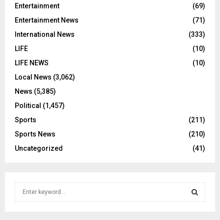
Entertainment
(69)
Entertainment News
(71)
International News
(333)
LIFE
(10)
LIFE NEWS
(10)
Local News
(3,062)
News
(5,385)
Political
(1,457)
Sports
(211)
Sports News
(210)
Uncategorized
(41)
S
e
a
S
r