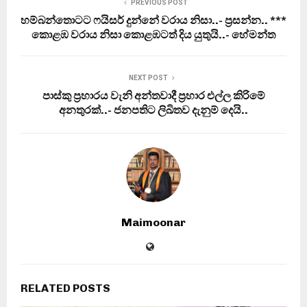
PREVIOUS POST
හම්බන්තොටට ෆයිසර් දුන්නේ වරාය නිසා..- ප‍්‍රසන්න.. ***
කොළඹ වරාය නිසා කොළඹටත් දිය යුතුයි..- හේමන්ත
NEXT POST
පාස්කු ප‍්‍රහාරය වැනි අන්තවාදී ප‍්‍රහාර එල්ල කිරිමේ
අනතුරක්..- ජනපතිට ලිඛිතව දැනුම් දෙයි..
Maimoonar
RELATED POSTS