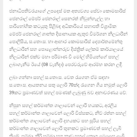
ජනාධිපතිවරයාගේ උපදෙස් මත අත්‍යවශ්‍ය සේවා කොමසාරිස්
ජෙනරාල් මේජර් ජෙනරාල් සෙනරත් නිවුන්හැල්ල හා
පාරිභෝගික කටයුතු පිළිබඳ අධිකාරියේ සභාපති විශ්‍රාමික
මේජර් ජෙනරාල් ශාන්ත දිසානායක ඇතුළු විමර්ශන නිලධාරීන්
පොලිසිය, ස.තො.ස. හා ආහාර කොමසාරිස් දෙපාර්තමේන්තු
නිලධාරීන් සහ පොළොන්නරුව දිස්ත්‍රික් ලේකම් කාර්යාලයේ
නිලධාරීන් එක්ව මහා පරිමාණ වී මෝල් හිමියන්ගේ සහල්
ලබාගැනීම ඊයේ (08 වැනිදා) පෙරවරුවේ ආරම්භ කරන ලදී.
ලබා ගන්නා සහල් ස​.තො.ස. වෙත රැගෙන ඒම සඳහා
ස.තො.ස. ආයතනය සතු ලොරි 70ක්ද රැගෙන ගිය නමුත් ලොරි
39කට ප්‍රමාණවත් සහල් පමණක් ලැබුණු බව අනාවරණය වේ.
නිපුන සහල් කර්මාන්ත ශාලාවෙන් ලොරි හයකට, අරලිය
සහල් කර්මාන්ත ශාලාවෙන් ලොරි විස්සකට, නිව් රත්න සහල්
කර්මාන්ත ශාලාවෙන් ලොරි දහයකට සහ සූරිය සහල්
කර්මාන්ත ශාලාවෙන් ලොරි තුනකට ප්‍රමාණවත් සහල් ලැබී
තිබේ. සම්බා, කීරි සම්බා සහ නාඩු සහල් තොග මෙලෙස ලැබී