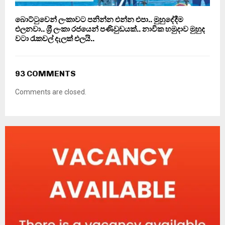
බොට්ටුවෙන් ලංකාවට පනින්න එන්න එපා.. මුහුදේදීම
එලනවා.. ශ‍්‍රී ලංකා රජයෙන් පණිවුඩයක්.. නාවික හමුදාව මුහුද
වටා රැකවල් දැලක් එලයි..
93 COMMENTS
Comments are closed.