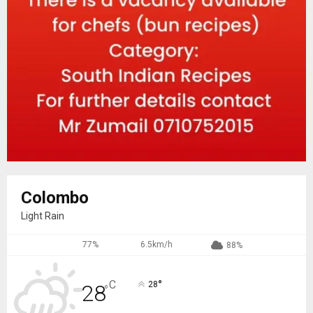
Colombo
Light Rain
77%
6.5km/h
88%
°
C
28
28
°