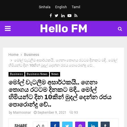
Sinhala
English
Tamil
Facebook
Twitter
Linkedin
Youtube
Rss
Hello FM
PRIMARY
MENU
Home
Business
මෝල් වැටලීම අසාර්ථකයි.. ගෙනා තොගය රටටම දිනකට මදි.. මෝල්
හිමියන්ට දින 10කින් මුදල් දෙන්න රජය පොරොන්දු වේ..
Business
Business News
News
මෝල් වැටලීම අසාර්ථකයි.. ගෙනා
තොගය රටටම දිනකට මදි.. මෝල්
හිමියන්ට දින 10කින් මුදල් දෙන්න රජය
පොරොන්දු වේ..
by
Maimoonar
September 9, 2021
93
SHARE
0