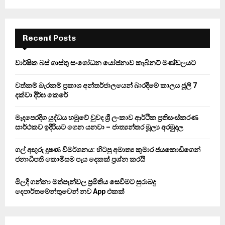
a
S
r
c
E
h
Recent Posts
f
A
o
වාර්ෂික බස් ගාස්තු සංශෝධන යෝජනාව කැබිනට් මණ්ඩලයට
r
R
:
වත්කම් බැරකම් ප්‍රකාශ අන්තර්ජාලයෙන් බාරදීමේ කාලය ජූලි 7
C
දක්වා දීර්ඝ කෙරේ
H
මැදපෙරදිග යුද්ධය හමුවේ වුවද ශ්‍රී ලංකාව ආර්ථික ප්‍රතිසංස්කරණ
සාර්ථකව ඉදිරියට ගෙන යනවා – ජාත්‍යන්තර මූල්‍ය අරමුදල
ගල් අඟුරු දූෂණ විමර්ශනය: හිටපු අමාත්‍ය කුමාර ජයකොඩිගෙන්
ජනාධිපති කොමිසම පැය දෙකක් ප්‍රශ්න කරයි
මිලදී ගන්නා මත්පැන්වල ප්‍රමිතිය සෙවීමට සුරාබදු
දෙපාර්තමේන්තුවෙන් නව App එකක්