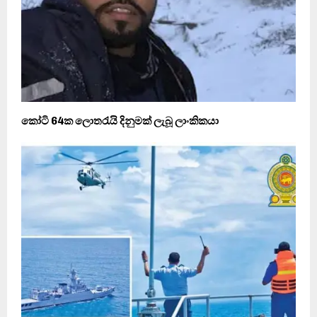
කෝටි 64ක ලොතරැයි දිනුමක් ලැබූ ලාංකිකයා