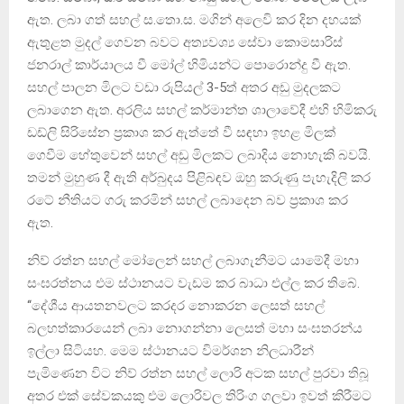
ඇත. ලබා ගත් සහල් ස.තො.ස. මගින් අලෙවි කර දින දහයක්
ඇතුළත මුදල් ගෙවන බවට අත්‍යවශ්‍ය සේවා කොමසාරිස්
ජනරාල් කාර්යාලය වී මෝල් හිමියන්ට පොරොන්දු වී ඇත.
සහල් පාලන මිලට වඩා රුපියල් 3-5ත් අතර අඩු මුදලකට
ලබාගෙන ඇත. අරලිය සහල් කර්මාන්ත ශාලාවේදී එහි හිමිකරු
ඩඩ්ලි සිරිසේන ප්‍රකාශ කර ඇත්​තේ වී සඳහා ඉහළ මිලක්
ගෙවීම හේතුවෙන් සහල් අඩු මිලකට ලබාදිය නොහැකි බවයි.
තමන් මුහුණ දී ඇති අර්බුදය පිළිබඳව ඔහු කරුණු පැහැදිලි කර
රටේ නීතියට ගරු කරමින් සහල් ලබාදෙන බව ප්‍රකාශ කර
ඇත.
නිව් රත්න සහල් මෝලෙන් සහල් ලබාගැනීමට යාමේදී මහා
සංඝරත්නය එම ස්ථානයට වැඩම කර බාධා එල්ල කර තිබේ.
‘‘දේශීය ආයතනවලට කරදර නොකරන ලෙසත් සහල්
බලහත්කාරයෙන් ලබා නොගන්නා ලෙසත් මහා සංඝතරන්ය
ඉල්ලා සිටියහ. මෙම ස්ථානයට විමර්ශන නිලධාරීන්
පැමිණෙන විට නිව් රත්න සහල් ලොරි අටක සහල් පුරවා තිබූ
අතර එක් සේවකයකු එම ලොරිවල තිරිංග ගලවා ඉවත් කිරීමට