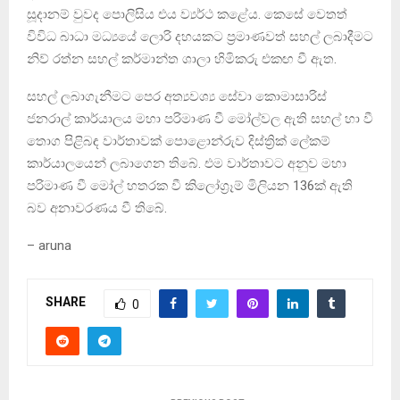
සූදානම් වුවද පොලිසිය එය ව්‍යර්ථ කළේය. කෙසේ වෙතත්
විවිධ බාධා මධ්‍යයේ ලොරි දහයකට ප්‍රමාණවත් සහල් ලබාදීමට
නිව් රත්න සහල් කර්මාන්ත ශාලා හිමිකරු එකඟ වී ඇත.
සහල් ලබාගැනීමට පෙර අත්‍යවශ්‍ය සේවා කොමාසාරිස්
ජනරාල් කාර්යාලය මහා පරිමාණ වී මෝල්වල ඇති සහල් හා වී
තොග පිළිබඳ වාර්තාවක් පොළොන්රුව දිස්ත්‍රික් ලේකම්
කාර්යාලයෙන් ලබාගෙන තිබේ. එම වාර්තාවට අනුව මහා
පරිමාණ වී මෝල් හතරක වී කිලෝග්‍රෑම් මිලියන 136ක් ඇති
බව අනාවරණය වී තිබේ.
– aruna
SHARE
0