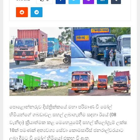
පොළොන්නරුව දිස්ත්‍රික්කයේ මහා පරිමාණ වී මෝල්
හිමියන්ගේ ගබඩාවල සහල් ලබාගැනීම සඳහා ඊයේ (08
වැනිදා) ක්‍රියාත්මක කළ මෙහෙයුමේදී සහල් කිලෝග්‍රෑම් ලක්ෂ
10ක් පමණක් අත්‍යවශ්‍ය සේවා කොමසාරිස් ජනරාල්වරයාට
ලබා දීමට වී මෝල් හිමියෝ එකඟ වී ඇත.