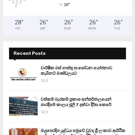
°
28
28
°
26
°
26
°
26
°
26
°
FRI
SAT
SUN
MON
TUE
Recent Posts
වාර්ෂික බස් ගාස්තු සංශෝධන යෝජනාව
කැබිනට් මණ්ඩලයට
0
වත්කම් බැරකම් ප්‍රකාශ අන්තර්ජාලයෙන්
බාරදීමේ කාලය ජූලි 7 දක්වා දීර්ඝ කෙරේ
0
මැදපෙරදිග යුද්ධය හමුවේ වුවද ශ්‍රී ලංකාව ආර්ථික