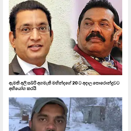
ඇමති අලි සබ්රි අගමැති මහින්දගේ 20 ට අදාල පොරොන්දුවට
අභියෝග කරයි