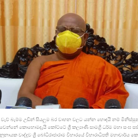
්‍රය වැව් බැම්ම උඩින් සියලුම බර වාහන වලට යන්න හොඳයි නම් මිනිස්ස
වෙන්නේ කොහොමදැයි කෝට්ටේ ශ්‍රී කල්‍යාණි සාමග්‍රි ධර්ම මහා සංඝ සභ
ුනායක වාද්දුව ශ්‍රී බෝධිරාජාරාම විහාරයේ විහාරාධිපති මහාචාර්ය ක