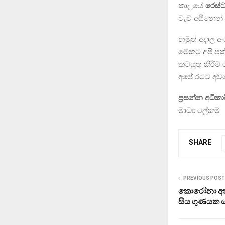
කාලයේ
රෙස්ට
වැව අයිනෙන් 
නමුත් අදාල අ
මේකට අපි පක
කටයුතු කිරීම
අපේ රටට අවශ්
ප්‍රසන්න අධිකා
මාධ්‍ය ලේකම්
SHARE
PREVIOUS POST
කොරෝනා අති
සිය ගුණයක ව