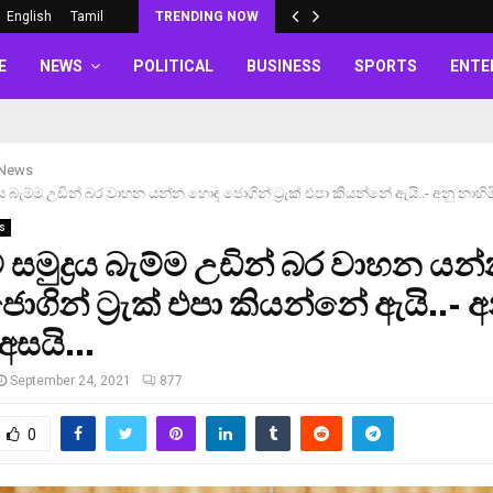
English
Tamil
TRENDING NOW
E
NEWS
POLITICAL
BUSINESS
SPORTS
ENTE
 News
ද්‍රය බැම්ම උඩින් බර වාහන යන්න හොඳ ජොගින් ට‍්‍රැක් එපා කියන්නේ ඇයි..- අනු නාහි
s
රම සමුද්‍රය බැම්ම උඩින් බර වාහන යන
ගින් ට‍්‍රැක් එපා කියන්නේ ඇයි..- අ
 අසයි…
September 24, 2021
877
0