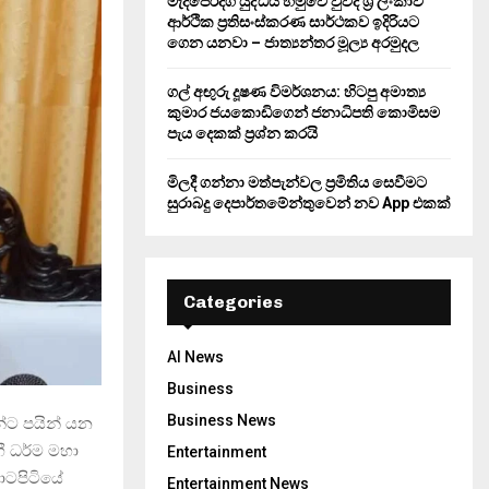
මැදපෙරදිග යුද්ධය හමුවේ වුවද ශ්‍රී ලංකාව
ආර්ථික ප්‍රතිසංස්කරණ සාර්ථකව ඉදිරියට
ගෙන යනවා – ජාත්‍යන්තර මූල්‍ය අරමුදල
ගල් අඟුරු දූෂණ විමර්ශනය: හිටපු අමාත්‍ය
කුමාර ජයකොඩිගෙන් ජනාධිපති කොමිසම
පැය දෙකක් ප්‍රශ්න කරයි
මිලදී ගන්නා මත්පැන්වල ප්‍රමිතිය සෙවීමට
සුරාබදු දෙපාර්තමේන්තුවෙන් නව App එකක්
Categories
AI News
Business
Business News
ුන්ට පයින් යන
ී ධර්ම මහා
Entertainment
ොටපිටියේ
Entertainment News