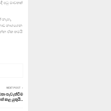
ී පටු මාවතක්
් නැහැ.
 ගොඩ නාගගෙන
රන්න ඒක තමයි
NEXT POST
තා පැවැත්වීම
ත් කළ යුතුයි..