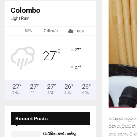
Colombo
Light Rain
82%
7.4km/h
100%
°
27
C
27
°
°
27
27
°
27
°
27
°
26
°
26
°
THU
FRI
SAT
SUN
MON
Recent Posts
පරාක්‍රම සමුද
එක ගැටළුවක් 
සංඝ සභාවේ අන
වාර්ෂික බස් ගාස්තු