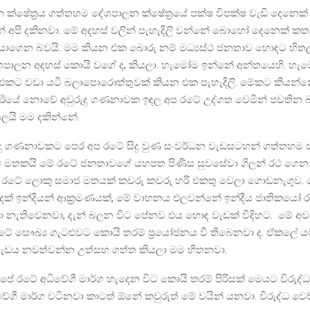
 ක්ෂේත්‍රය ගත්තහම දේශපාලන ක්ෂේත්‍රයේ පක්ෂ විපක්ෂ වැඩි දෙනෙ
ින් අපි දකිනවා. මේ අදහස් වලින් පැහැදිලි වන්නේ බොහෝ දෙනෙක් ක
ියාගෙන බවයි. මම කියන එක බොරු නම් මධ්‍යස්ථ ජනතාව හොඳට හිතල
ශපාලන අදහස් කොයි වගේ ද, කියලා. හැමෝම ඉන්නේ අන්තයෙහි. හ
 එකට වඩා යටි බලාපොරොත්තුවක් කියන එක පැහැදිලි. මේකට කියන
ද ඊයේ නොවේ අවුරුදු ගණනාවක ඉඳල අප රටේ උද්ගත වෙමින් පවතින
යලයි මම දකින්නේ.
රුදු ගණනාවකට පෙර අප රටේ සිදු වුණ සංවර්ධන වැඩසටහන් ගත්තහම ප
ට මතකයි මේ රටේ ජනතාවගේ යහපත පිණිස සුවසේවා ගිලන් රථ ගෙන
 රටේ ලොකු සමාජ මතයක් කවරු කවරු හරි එකතු වෙලා ගොඩනැගුව.
දක් ඉන්දියන් ආක්‍රමණයක්, මේ වාහනය එලවන්නේ ඉන්දීය ජාතිකයෝ ර
ා නැතිවෙනවා, දැන් බලන විට පේනව එය හොඳ වැඩක් විදිහට. මේ අව
ේ සෞඛ්‍ය ගැටළුවට කොයි තරම් ප්‍රයෝජනය වී තිබෙනවා ද. ඒකලේ යම
ඩය නවත්වන්න උත්සහ ගත්ත කියලා මම හිතනවා.
පේ රටේ අධිවේගී මාර්ග හැදෙන විට කොයි තරම් පිරිසක් මෙයට විරුද්ධ 
ේගී මාර්ග වටිනවා කාටත් ඕනේ කවුරුත් මේ වයින් යනවා. විරුද්ධ වෙ