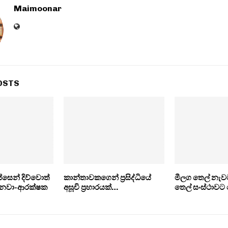
Maimoonar
OSTS
ෙන් දිව්වොත්
කාන්තාවකගෙන් ප‍්‍රසිද්ධියේ
මීලග තෙල් නැ
ෙනවා-ආරක්ෂක
අසූචි ප‍්‍රහාරයක්…
තෙල් සංස්ථාවට