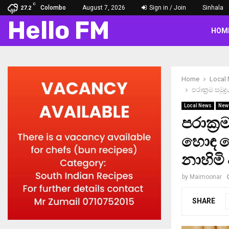
C
Colombo
August 7, 2026
Sign in / Join
Sinhala
27.2
Hello FM
HOM
Home
Local
පරාක්‍රම සමු
Local News
New
පරාක්‍
හොඳ ජො
නාහිමි
by
Maimoonar
SHARE