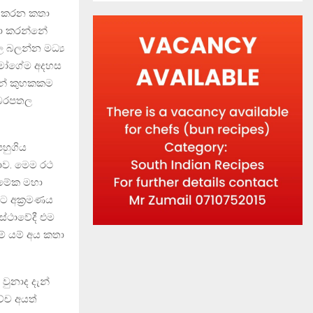
ක් කරන කතා
තා කරන්නේ
 බලන්න මධ්‍ය
ැමෝගේම අදහස
්නේ කුහකකම
 බරපතල
හුගිය
ාව. මෙම රථ
 මේක මහා
ට අක්‍රමණය
ස්ථාවේදී එම
් යම් අය කතා
වුනාද දැන්
ච්ච අයත්