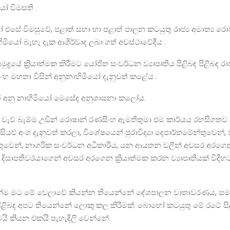
යෝ විමසති .
ෝ එසේ විමසුවේ, පළාත් සභා හා පළාත් පාලන කටයුතු රාජ්‍ය අමාත්‍ය ර
මියෝ බැහැ දැක ආශිර්වාද ලබා ගත් අවස්ථාවේදීය .
 සමුද්‍රයේ ක්‍රියාත්මක කිරීමට යෝජිත සංවර්ධන ව්‍යාපෘතිය පිළිබඳ පිළිබඳ රාජ්
හ මහතා විසින් අනුනාහිමියෝ දැනුවත් කළේය .
ටත් අනු නාහිමියෝ මෙසේද අනුශාසනා කලෝය.
්‍රය වැව් බැම්ම උඩින් රොෂාන් රණසිංහ ඇමතිතුමා එම කාර්යය රහසිගතව 
යළු අංශ දැනුවත් කරලා, විශේෂයෙන් පුරාවිද්‍යා දෙපාර්තමේන්තුවෙන්, ව
තුවෙන්, නාගරික සංවර්ධන අධිකාරිය, යන ආයතන වලින් අවසර අරග
්, දිසාපතිවරයාගෙන් අවසර අරගෙන ක්‍රියාත්මක කරන ව්‍යාපෘතියක් විදි
්ම මට මේ වෙලාවේ කියන්න තියෙන්නේ දේශපාලන වාතාවරණය, ස
ළිබඳ අපට තියෙන්නේ ලොකු කල කිරීමක්. බොහෝ කටයුතු මේ රටේ සි
ි කියන එකයි පැහැදිලි වෙන්නේ.