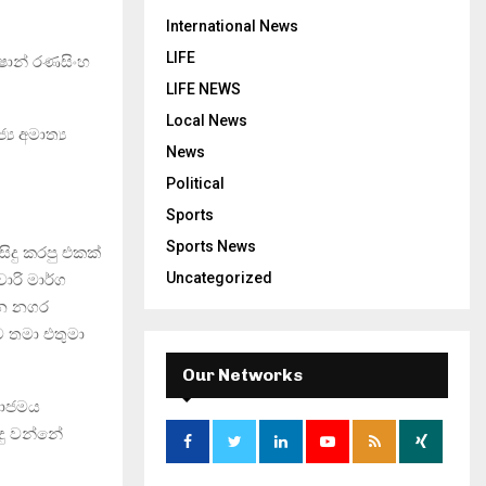
International News
LIFE
ොෂාන් රණසිංහ
LIFE NEWS
Local News
‍ය අමාත්‍ය
News
Political
Sports
Sports News
සිදු කරපු එකක්
Uncategorized
ාරි මාර්ග
ෙන නගර
හට තමා එතුමා
Our Networks
මාජමය
දු වන්නේ