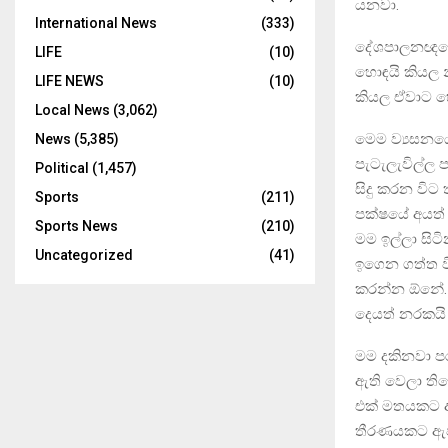
යනවා.
International News
(333)
දේශපාලනඥයෝ 
LIFE
(10)
හොඳයි කියල
LIFE NEWS
(10)
කියල ඒවාට හේ
Local News
(3,062)
මෙම ව්‍යසනයේ
News
(5,385)
පැටැලැවිල්ල
Political
(1,457)
සිදු කරන වි
Sports
(211)
පක්ෂයේ අයත් 
Sports News
(210)
මම ඉල්ලා සි
Uncategorized
(41)
ඉගෙන ගත්ත වි
කරන්න ඕනේ.
දෙයත් නරකයි 
මම දකිනවා පරා
ඇති වෙලා ති
එක් මතයකට ඇ
තීරණයකට ඇවි