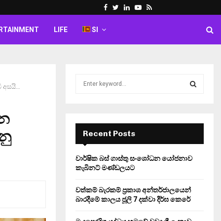
Facebook
Twitter
Linkedin
Youtube
Rss
RTAINMENT
LIFE
SI
S
මි අසයි…
e
a
S
r
්න
c
E
h
නු
Recent Posts
f
A
o
වාර්ෂික බස් ගාස්තු සංශෝධන යෝජනාව
r
R
කැබිනට් මණ්ඩලයට
:
C
වත්කම් බැරකම් ප්‍රකාශ අන්තර්ජාලයෙන්
බාරදීමේ කාලය ජූලි 7 දක්වා දීර්ඝ කෙරේ
H