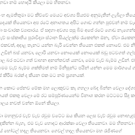
වෙනවා නම් හොදයි කියලා මම හිතනවා.
හ ඇමතිතුමා මට කිව්වේ මෙයට අවශ්‍ය සියළුම අනුමැතීන් ලැබිලා තිය
දෙයක් තියෙනවා අප රටේ අනාගතය අපිට ගොඩ ගන්න පුළුවන් නම් වැ
තමා සංචාරක ව්‍යාපාරය. ඒ සඳහා අවශ්‍ය පසු බිම අපේ රටේ ගොඩ නැගෙන
ව් සංස්කෘතිය පුරාවිද්‍යා ස්ථාන සියල්ලක්ම රැකෙන්න ඕනැ. ඒවා රැක
කවත්, අදාළ තැනට යන්න බැරි වෙන්න තියෙන එකත් නොවේ. එම න
ද්‍රය උඩින් බස් යනවා, ලොරි යනවා නොයෙක් නොයෙක් බඩු පටවගත් ගල්
ශාල බර පටවා ගත් වාහන අනන්තවත් යනවා, මෙම වැව් බැම්ම උඩින්. එ
ෙම වැව් බැම්ම ශක්තිමත් නම් මිනිසුන්ට පයින් යන්න මෙම මාර්ගයේ ග
 කිරීම බරක් ද කියන එක මට නම් ප්‍රශනයක්.
බලන කොට පේනව මේක මහ ලොකුවට කෑ ගහලා බේද බින්න වෙලා ද
නයත් එකතු වෙලා මේ රට සම්පූර්ණයෙන්ම විනාශ කරන මට්ටමට සිදු
ලය නවත් වන්න ඕනේ කියලා.
නවා මහනුවර වැව් වැව රවුම වටේට ඔය කියන ලෙස වැව් රවුම නොහැද
 දකින්න බැහැ. එම වැව හොදට ආරක්ෂා වෙලා තියෙනවා. මම හිතනවා 
ද්‍රයේ හෝටල් හදල තියෙනවා. ගෙවල් හදල තියෙනවා මහ රැජිණගේ