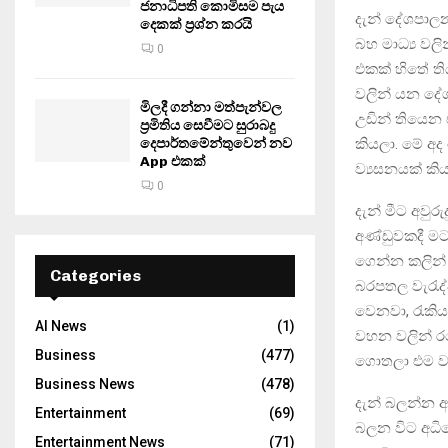
ජනාධිපති කොමිසම පැය
දැන් දේශපාලන
දෙකක් ප්‍රශ්න කරයි
බහ මාධ්‍ය වල
0
එකක් හිතේ ත
වලින් යන දේ
මිලදී ගන්නා මත්පැන්වල
උඩින් තියෙන
ප්‍රමිතිය සෙවීමට සුරාබදු
කියලා. මේ අ
දෙපාර්තමේන්තුවෙන් නව
App එකක්
ව්‍යසනයක් කි
0
දැන් මීට අවු
අණ්ඩුවකදී ම
ගෙන්න කලින්
Categories
බරපතල වැරැද්
වෙනවා, රැකිය
AI News
(1)
වහන වලින් රට
Business
(477)
ගොතලා එම වැ
Business News
(478)
දැන් බලන්න අ
Entertainment
(69)
බලන විට අධිව
Entertainment News
(71)