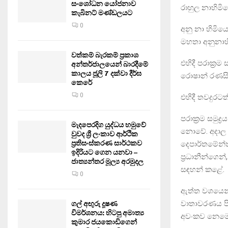
සංශෝධන යෝජනාව
රාහුල නාහිමි
කැබිනට් මණ්ඩලයට
0
අනු නා හිමිය
මහතා අනුනාහි
වත්කම් බැරකම් ප්‍රකාශ
එහිදී පරාක්‍රම
අන්තර්ජාලයෙන් බාරදීමේ
කාලය ජූලි 7 දක්වා දීර්ඝ
රොෂාන් රණසිං
කෙරේ
0
එහිදී තවදුර
පරාක්‍රම සමුද
මැදපෙරදිග යුද්ධය හමුවේ
නොවේ. අදාල සි
වුවද ශ්‍රී ලංකාව ආර්ථික
ප්‍රතිසංස්කරණ සාර්ථකව
දෙපාර්තමේන්
ඉදිරියට ගෙන යනවා –
ප්‍රධානීන්ගෙන
ජාත්‍යන්තර මූල්‍ය අරමුදල
සඳහන් කළේ.
0
ඇත්ත වශයෙන
වාතාවරණය පි
ගල් අඟුරු දූෂණ
විමර්ශනය: හිටපු අමාත්‍ය
අවංකව නෙමෙය
කුමාර ජයකොඩිගෙන්