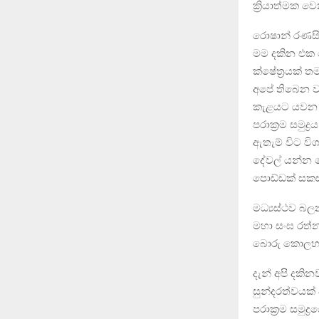
ක්‍රියාත්මක 
රොෂාන් රණසිං
මම දකින එක 
ක්ෂේත්‍රයක් 
අපේ තිබෙන වැ
කැළයට යවන එ
පරාක්‍රම සමු
ඇතැම් විට වි
දේවල් යන්න ම
පොඩ්ඩක් සකස්
මධ්‍යස්ථව 
මහා සංඝ රත්
බොරු කොලහා
දැන් අපි දකි
සුන්දරත්වයක්
පරාක්‍රම සමු