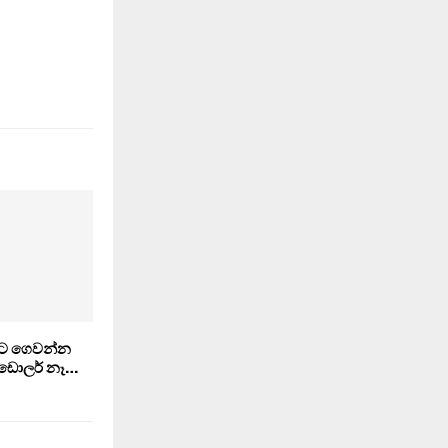
වට ගෙවන්න
 ඩොලර් නෑ…