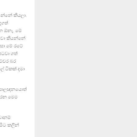
ෙන්නේ කියලා.
දගත්
්න ඕනැ. මේ
ෙනවා කියන්නේ
ිසා මේ රටේ
පටවා ගත්
ච්චර බර
ල් ටිකක් දමා
ේශපාලඥනයොත්
 කරන මෙම
ුවානම්
මීට කලින්