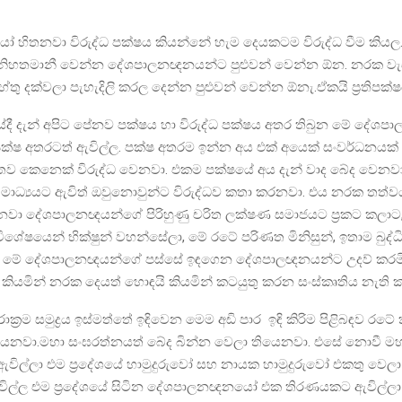
හිතනවා විරුද්ධ පක්ෂය කියන්නේ හැම දෙයකටම විරුද්ධ වීම කිය
 නිහතමානී වෙන්න දේශපාලනඥනයන්ට පුළුවන් වෙන්න ඕන. නරක ව
තු දක්වලා පැහැදිලි කරල දෙන්න පුළුවන් වෙන්න ඕනැ.ඒකයි ප්‍රතිපක්
දී දැන් අපිට පේනව පක්ෂය හා විරුද්ධ පක්ෂය අතර තිබුන මේ දේශප
 පක්ෂ අතරටත් ඇවිල්ල. පක්ෂ අතරම ඉන්න අය එක් අයෙක් සංවර්ධනයක
ට තව කෙනෙක් විරුද්ධ වෙනවා. එකම පක්ෂයේ අය දැන් වාද බේද වෙනව
මාධ්‍යයට ඇවිත් ඔවුනොවුන්ට විරුද්ධව කතා කරනවා. එය නරක තත්වය
ටිනවා දේශපාලනඥයන්ගේ පිරිහුණු චරිත ලක්ෂණ සමාජයට ප්‍රකට කලා
ශේෂයෙන් භික්ෂුන් වහන්සේලා, මේ රටේ පරිණත මිනිසුන්, ඉතාම බුද්ධ
 මේ දේශපාලනඥයන්ගේ පස්සේ ඉඳගෙන දේශපාලඥනයන්ට උදව් කරම
කියමින් නරක දෙයත් හොඳයි කියමින් කටයුතු කරන සංස්කෘතිය නැති 
ක්‍රම සමුද්‍රය ඉස්මත්තේ ඉඳිවෙන මෙම අඩි පාර ඉඳි කිරිම පිළිබඳව රට
යෙනවා.මහා සංඝරත්නයත් බේද බින්න වෙලා තියෙනවා. එසේ නොවී ම
විල්ලා එම ප්‍රදේශයේ හාමුදුරුවෝ සහ නායක හාමුදුරුවෝ එකතු වෙල
ල්ල එම ප්‍රදේශයේ සිටින දේශපාලනඥනයෝ එක තිරණයකට ඇවිල්ලා