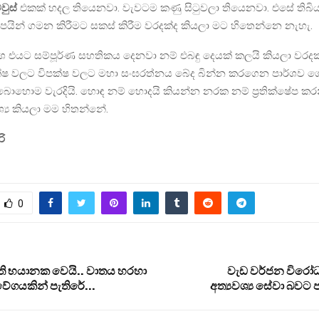
වුස්
එකක් හදල තියෙනවා. වැවටම කණු සිටුවලා තියෙනවා. එසේ තිබියද
පයින් ගමන කිරීමට සකස් කිරීම වරදක්ද කියලා මට හිතෙන්නෙ නැහැ.
ංශ එයට සම්පූර්ණ සහතිකය දෙනවා නම් එබඳු දෙයක් කලයි කියලා වරදක
්ෂ වලට විපක්ෂ වලට මහා සංඝරත්නය බේද බින්න කරගෙන පාර්ශව
 බොහොම වැරදියි. හොඳ නම් හොදයි කියන්න නරක නම් ප්‍රතික්ෂේප ක
‍ය කියලා මම හිතන්නේ.
රි
0
 භයානක වෙයි.. වාතය හරහා
වැඩ වර්ජන විරෝධ
ේගයකින් පැතිරේ…
අත්‍යවශ්‍ය සේවා බවට ප