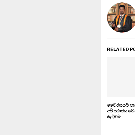
RELATED P
වෛරසයට පස්ස
අපි පරාජය ව
ලේකම්