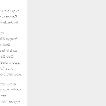
ල. හොද වැඩය
ැඩය නරකයි
ෂය කියන්නේ.
ාලන
් එම පළාතේ
ා. එකම
ක්. ඒ නිසා
ට,මේ රටේ
ිමත්ව කටයුතු
ින් හොඳ
කර ගන්න ඕනැ.
ේ කතා බහක්
හා සංඝ රත්නය
ා එක
 මෙම කටයුතු