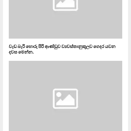
වැඩ බැරි හොරු පිරි ආණ්ඩුව ව්‍යවස්තානුකූලව ගෙදර යවන
දවස මෙන්න.