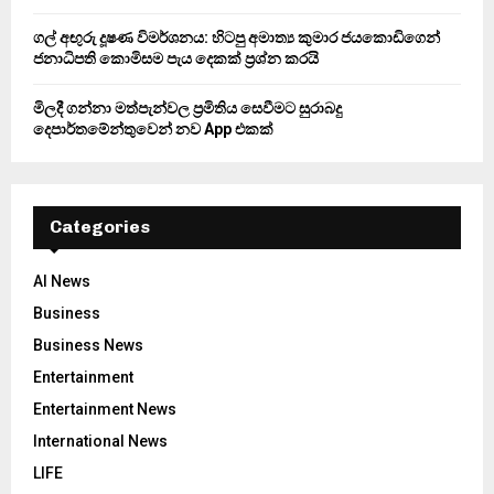
ගල් අඟුරු දූෂණ විමර්ශනය: හිටපු අමාත්‍ය කුමාර ජයකොඩිගෙන්
ජනාධිපති කොමිසම පැය දෙකක් ප්‍රශ්න කරයි
මිලදී ගන්නා මත්පැන්වල ප්‍රමිතිය සෙවීමට සුරාබදු
දෙපාර්තමේන්තුවෙන් නව App එකක්
Categories
AI News
Business
Business News
Entertainment
Entertainment News
International News
LIFE