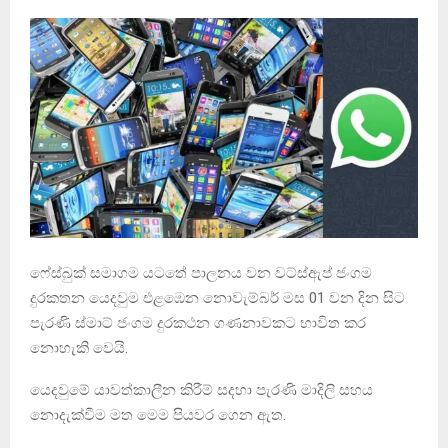
ෆේස්බුක් සමාගම යටතේ පාලනය වන වට්ස්ඇප් ජංගම
දුරකතන යෙදවුම එළඹෙන නොවැම්බර් මස 01 වන දින සිට
පැරණි ස්මාට් ජංගම දුරකථන ගණනාවකට භාවිත කර
නොහැකි වෙයි.
යෙදවුමේ යාවත්කාලීන කිරීම් සදහා පැරණි මාදිලි සහය
නොදැක්වීම මත මෙම පියවර ගෙන ඇත.