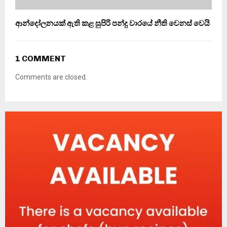
ආන්දෝලනයක් ඇති කළ සුපිරි පන්දු වාරයේ නීති වෙනස් වෙයි
1 COMMENT
Comments are closed.