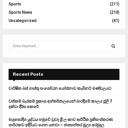
Sports
(211)
Sports News
(210)
Uncategorized
(41)
S
e
a
S
r
c
E
h
Recent Posts
f
A
o
වාර්ෂික බස් ගාස්තු සංශෝධන යෝජනාව කැබිනට් මණ්ඩලයට
r
R
:
වත්කම් බැරකම් ප්‍රකාශ අන්තර්ජාලයෙන් බාරදීමේ කාලය ජූලි 7
C
දක්වා දීර්ඝ කෙරේ
H
මැදපෙරදිග යුද්ධය හමුවේ වුවද ශ්‍රී ලංකාව ආර්ථික ප්‍රතිසංස්කරණ
සාර්ථකව ඉදිරියට ගෙන යනවා – ජාත්‍යන්තර මූල්‍ය අරමුදල