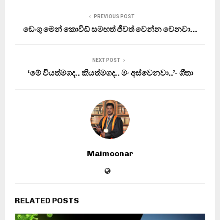
PREVIOUS POST
ඩෙංගු මෙන් කොවිඩ් සමඟත් ජීවත් වෙන්න වෙනවා…
NEXT POST
‘මේ වියත්මගද.. කියත්මගද.. මං අස්වෙනවා..’- ගීතා
Maimoonar
RELATED POSTS