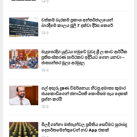
0
වත්කම් බැරකම් ප්‍රකාශ අන්තර්ජාලයෙන්
බාරදීමේ කාලය ජූලි 7 දක්වා දීර්ඝ කෙරේ
0
මැදපෙරදිග යුද්ධය හමුවේ වුවද ශ්‍රී ලංකාව ආර්ථික
ප්‍රතිසංස්කරණ සාර්ථකව ඉදිරියට ගෙන යනවා –
ජාත්‍යන්තර මූල්‍ය අරමුදල
0
ගල් අඟුරු දූෂණ විමර්ශනය: හිටපු අමාත්‍ය කුමාර
ජයකොඩිගෙන් ජනාධිපති කොමිසම පැය දෙකක්
ප්‍රශ්න කරයි
0
මිලදී ගන්නා මත්පැන්වල ප්‍රමිතිය සෙවීමට සුරාබදු
දෙපාර්තමේන්තුවෙන් නව App එකක්