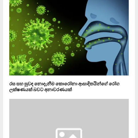
රස සහ සුවඳ නොදැනීම කොරෝනා ආසාදිතයින්ගේ රෝග
ලක්ෂණයක් බවට අනාවරණයක්