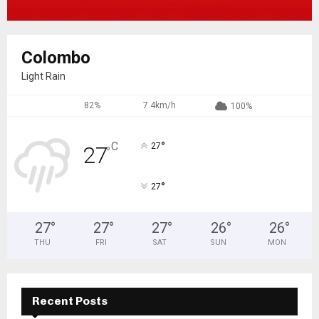
Colombo
Light Rain
82%
7.4km/h
100%
°
C
27
27
°
°
27
27
°
27
°
27
°
26
°
26
°
THU
FRI
SAT
SUN
MON
Recent Posts