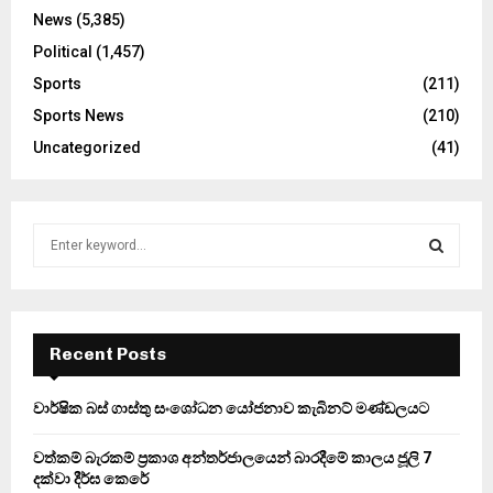
News
(5,385)
Political
(1,457)
Sports
(211)
Sports News
(210)
Uncategorized
(41)
S
e
a
S
r
c
E
h
Recent Posts
f
A
o
වාර්ෂික බස් ගාස්තු සංශෝධන යෝජනාව කැබිනට් මණ්ඩලයට
r
R
:
වත්කම් බැරකම් ප්‍රකාශ අන්තර්ජාලයෙන් බාරදීමේ කාලය ජූලි 7
C
දක්වා දීර්ඝ කෙරේ