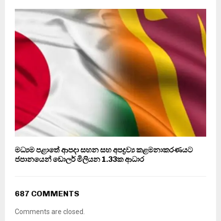
මධ්‍යම පළාතේ ආපදා සහන සහ අපද්‍රව්‍ය කළමනාකරණයට
ජපානයෙන් ඩොලර් මිලියන 1.33ක ආධාර
687 COMMENTS
Comments are closed.