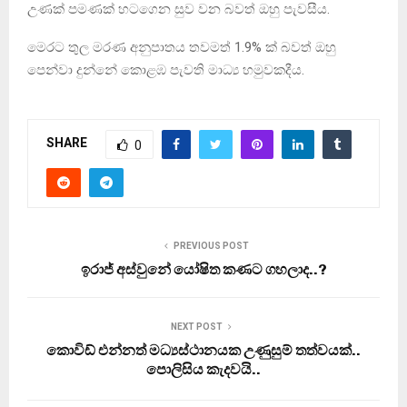
උණක් පමණක් හටගෙන සුව වන බවත් ඔහු පැවසීය.
මෙරට තුල මරණ අනුපාතය තවමත් 1.9% ක් බවත් ඔහු
පෙන්වා දුන්නේ කොළඹ පැවති මාධ්‍ය හමුවකදීය.
SHARE
0
PREVIOUS POST
ඉරාජ් අස්වුනේ යෝෂිත කණට ගහලාද..?
NEXT POST
කොවිඩ් එන්නත් මධ්‍යස්ථානයක උණුසුම් තත්වයක්..
පොලිසිය කැදවයි..