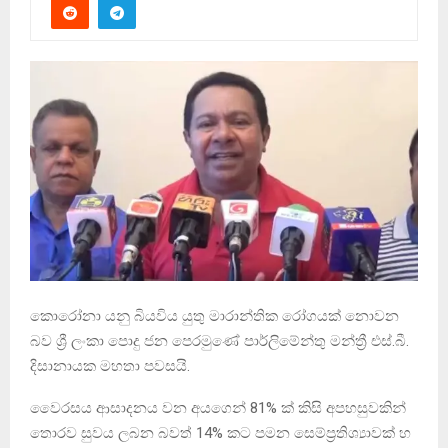
කොරෝනා යනු බියවිය යුතු මාරාන්තික රෝගයක් නොවන
බව ශ්‍රී ලංකා පොදු ජන පෙරමුණේ පාර්ලිමේන්තු මන්ත්‍රී එස්.බී.
දිසානායක මහතා පවසයි.
වෛරසය ආසාදනය වන අයගෙන් 81% ක් කිසි අපහසුවකින්
තොරව සුවය ලබන බවත් 14% කට පමන සෙම්ප්‍රතිශ්‍යාවක් හ