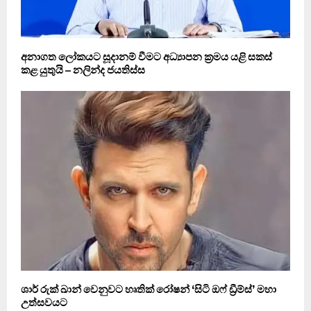
අනාගත ලෝකයට සූදානම් වීමට අධ්‍යාපන ක්‍රමය යළි සකස්
කළ යුතුයි – නලින්ද ජයතිස්ස
ශාර් රුක් ඛාන් වෙනුවට හෘතික් රෝෂන් ‘සිටි ඔෆ් ඩ්‍රීම්ස්’ මහා
උත්සවයට