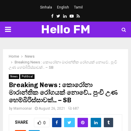
Sinhala
English
Tamil
Facebook
Twitter
Linkedin
Youtube
Rss
Hello FM
PRIMARY
MENU
Home
News
Breaking News : කොරෝනා මාරාන්තික රෝගයක් නොවේ.. පුංචි
උණ හෙම්බිරිස්සාවක්.. – SB
News
Political
Breaking News : කොරෝනා
මාරාන්තික රෝගයක් නොවේ.. පුංචි උණ
හෙම්බිරිස්සාවක්.. – SB
by
Maimoonar
August 26, 2021
687
SHARE
0