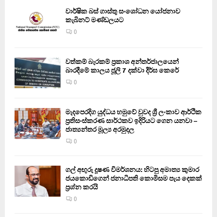
වාර්ෂික බස් ගාස්තු සංශෝධන යෝජනාව
කැබිනට් මණ්ඩලයට
0
වත්කම් බැරකම් ප්‍රකාශ අන්තර්ජාලයෙන්
බාරදීමේ කාලය ජූලි 7 දක්වා දීර්ඝ කෙරේ
0
මැදපෙරදිග යුද්ධය හමුවේ වුවද ශ්‍රී ලංකාව ආර්ථික
ප්‍රතිසංස්කරණ සාර්ථකව ඉදිරියට ගෙන යනවා –
ජාත්‍යන්තර මූල්‍ය අරමුදල
0
ගල් අඟුරු දූෂණ විමර්ශනය: හිටපු අමාත්‍ය කුමාර
ජයකොඩිගෙන් ජනාධිපති කොමිසම පැය දෙකක්
ප්‍රශ්න කරයි
0