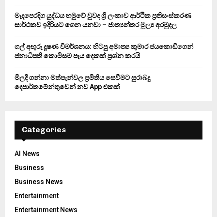
H
මැදපෙරදිග යුද්ධය හමුවේ වුවද ශ්‍රී ලංකාව ආර්ථික ප්‍රතිසංස්කරණ
සාර්ථකව ඉදිරියට ගෙන යනවා – ජාත්‍යන්තර මූල්‍ය අරමුදල
ගල් අඟුරු දූෂණ විමර්ශනය: හිටපු අමාත්‍ය කුමාර ජයකොඩිගෙන්
ජනාධිපති කොමිසම පැය දෙකක් ප්‍රශ්න කරයි
මිලදී ගන්නා මත්පැන්වල ප්‍රමිතිය සෙවීමට සුරාබදු
දෙපාර්තමේන්තුවෙන් නව App එකක්
Categories
AI News
Business
Business News
Entertainment
Entertainment News