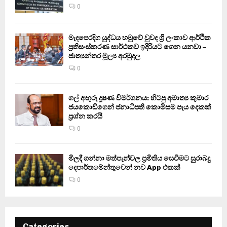
0
මැදපෙරදිග යුද්ධය හමුවේ වුවද ශ්‍රී ලංකාව ආර්ථික
ප්‍රතිසංස්කරණ සාර්ථකව ඉදිරියට ගෙන යනවා –
ජාත්‍යන්තර මූල්‍ය අරමුදල
0
ගල් අඟුරු දූෂණ විමර්ශනය: හිටපු අමාත්‍ය කුමාර
ජයකොඩිගෙන් ජනාධිපති කොමිසම පැය දෙකක්
ප්‍රශ්න කරයි
0
මිලදී ගන්නා මත්පැන්වල ප්‍රමිතිය සෙවීමට සුරාබදු
දෙපාර්තමේන්තුවෙන් නව App එකක්
0
Categories