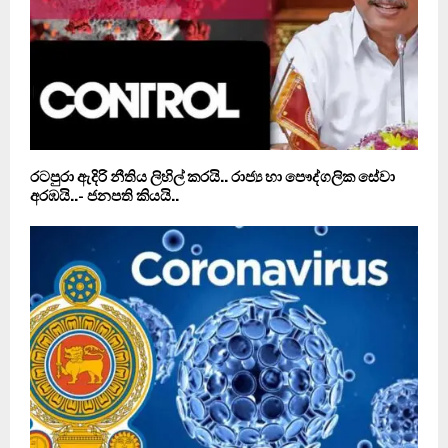
රටපුරා ඇදිරි නීතිය ලිහිල් කරයි.. රාජ්‍ය හා පෞද්ගලික සේවා
අරඹයි..- ජනපති කියයි..