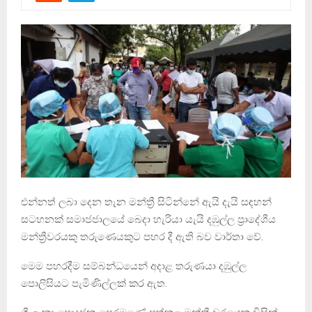
එන්නත් ලබා දෙන තැන මන්ත්‍රී සිටින්නේ ඇයි දැයි සඳහන්
සටහනක් සමාජජාලයේ බෙදා හැරියා යැයි දඹුල්ල ප්‍රාදේශීය
මන්ත්‍රීවරයකු තරුණෙයකුට පහර දී ඇති බව වාර්තා වේ.
මෙම පහරදීම සම්බන්ධයෙන් අදාළ තරුණයා දඹුල්ල
පොලිසියට පැමිණිල්ලක් කර ඇත.