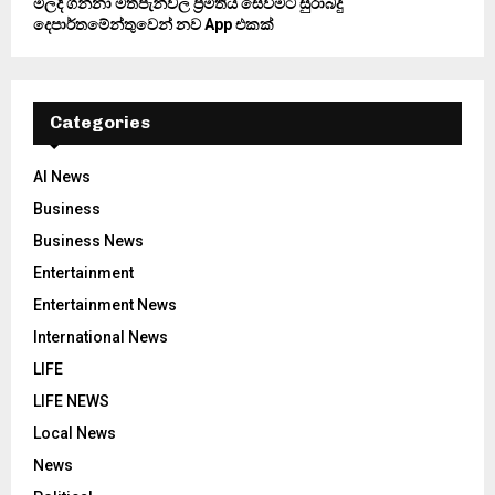
මිලදී ගන්නා මත්පැන්වල ප්‍රමිතිය සෙවීමට සුරාබදු
දෙපාර්තමේන්තුවෙන් නව App එකක්
Categories
AI News
Business
Business News
Entertainment
Entertainment News
International News
LIFE
LIFE NEWS
Local News
News