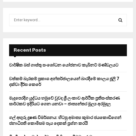
S
e
a
S
r
c
E
h
Recent Posts
f
A
o
වාර්ෂික බස් ගාස්තු සංශෝධන යෝජනාව කැබිනට් මණ්ඩලයට
r
R
:
වත්කම් බැරකම් ප්‍රකාශ අන්තර්ජාලයෙන් බාරදීමේ කාලය ජූලි 7
C
දක්වා දීර්ඝ කෙරේ
H
මැදපෙරදිග යුද්ධය හමුවේ වුවද ශ්‍රී ලංකාව ආර්ථික ප්‍රතිසංස්කරණ
සාර්ථකව ඉදිරියට ගෙන යනවා – ජාත්‍යන්තර මූල්‍ය අරමුදල
ගල් අඟුරු දූෂණ විමර්ශනය: හිටපු අමාත්‍ය කුමාර ජයකොඩිගෙන්
ජනාධිපති කොමිසම පැය දෙකක් ප්‍රශ්න කරයි