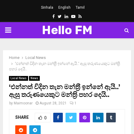
Sinhala
English
Tamil
Facebook
Twitter
Linkedin
Youtube
Rss
Hello FM
PRIMARY
MENU
Home
Local News
‘එන්නත් විදින තැන මන්ත‍්‍රී ඉන්නේ ඇයි..’ ඇසු තරුණයෙකුට මන්ත‍්‍රි
පහර දෙයි..
Local News
News
‘එන්නත් විදින තැන මන්ත‍්‍රී ඉන්නේ ඇයි..’
ඇසු තරුණයෙකුට මන්ත‍්‍රි පහර දෙයි..
by
Maimoonar
August 28, 2021
1
SHARE
0