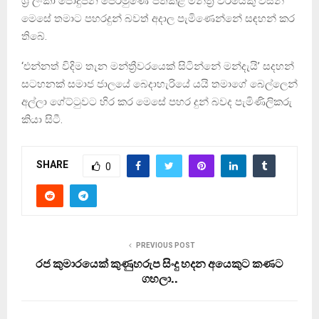
ශ්‍රී ලංකා පොදුජන පෙරමුණේ පත්කළ මන්ත්‍රී වරයෙකු විසින්
මෙසේ තමාට පහරදුන් බවත් අදාල පැමිණෙන්නේ සඳහන් කර
තිබේ.
‘එන්නත් විදිම තැන මන්ත්‍රීවරයෙක් සිටින්නේ මන්දැයි’ සදහන්
සටහනක් සමාජ ජාලයේ බෙදාහැරියේ යයි තමාගේ බෙල්ලෙන්
අල්ලා ගේට්ටුවට හිර කර මෙසේ පහර දුන් බවද පැමිණිලිකරු
කියා සිටී.
SHARE
0
PREVIOUS POST
රජ කුමාරයෙක් කුණුහරුප සිංදු හදන අයෙකුට කණට
ගහලා..