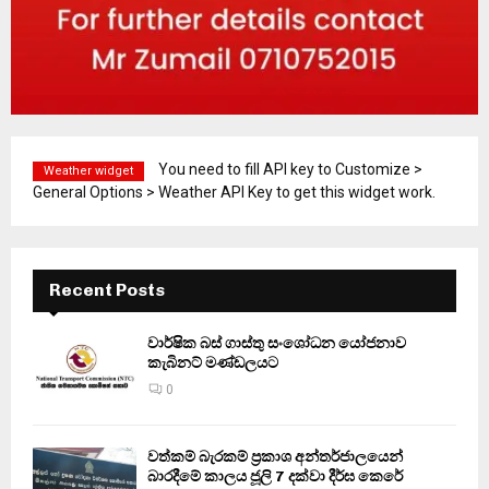
You need to fill API key to Customize >
Weather widget
General Options > Weather API Key to get this widget work.
Recent Posts
වාර්ෂික බස් ගාස්තු සංශෝධන යෝජනාව
කැබිනට් මණ්ඩලයට
0
වත්කම් බැරකම් ප්‍රකාශ අන්තර්ජාලයෙන්
බාරදීමේ කාලය ජූලි 7 දක්වා දීර්ඝ කෙරේ