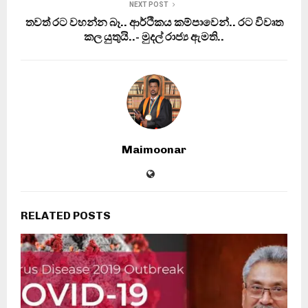
NEXT POST
තවත් රට වහන්න බෑ.. ආර්ථිකය කම්පාවෙන්.. රට විවෘත
කල යුතුයි..- මුදල් රාජ්‍ය ඇමති..
Maimoonar
RELATED POSTS