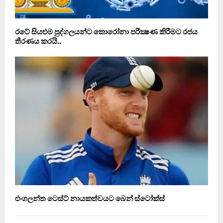
රටේ සියළුම පුද්ගලයන්ට කොරෝනා පරීක්‍ෂණ කිරීමට රජය
තීරණය කරයි..
එංගලන්ත ටෙස්ට් නායකත්වයට බෙන් ස්ටෝක්ස්