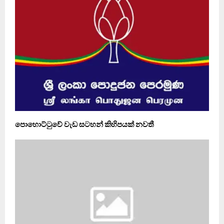
පොහොට්ටුවේ වැඩ සටහන් කිහිපයක් නවතී