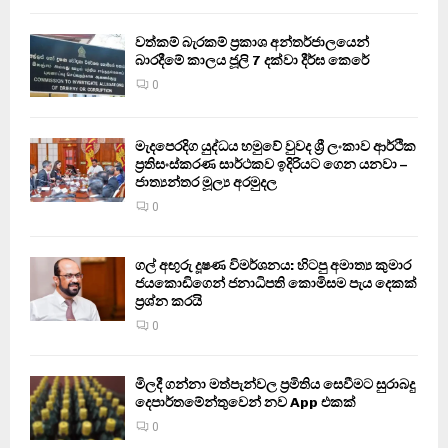
වත්කම් බැරකම් ප්‍රකාශ අන්තර්ජාලයෙන්
බාරදීමේ කාලය ජූලි 7 දක්වා දීර්ඝ කෙරේ
0
මැදපෙරදිග යුද්ධය හමුවේ වුවද ශ්‍රී ලංකාව ආර්ථික
ප්‍රතිසංස්කරණ සාර්ථකව ඉදිරියට ගෙන යනවා –
ජාත්‍යන්තර මූල්‍ය අරමුදල
0
ගල් අඟුරු දූෂණ විමර්ශනය: හිටපු අමාත්‍ය කුමාර
ජයකොඩිගෙන් ජනාධිපති කොමිසම පැය දෙකක්
ප්‍රශ්න කරයි
0
මිලදී ගන්නා මත්පැන්වල ප්‍රමිතිය සෙවීමට සුරාබදු
දෙපාර්තමේන්තුවෙන් නව App එකක්
0