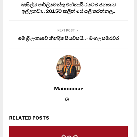
බැසිල්ට පාර්ලිමේන්තු එන්නැයි රටේම ජනතාව
ඉල්ලනවා.. 2015ට කලින් සේ යලි කරන්නලු..
NEXT POST
මේ ශ්‍රී ලංකාවේ නින්දිත සියවසයි..- මංගල සමරවීර
Maimoonar
RELATED POSTS