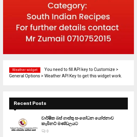
You need to fill API key to Customize >
Weather widget
General Options > Weather API Key to get this widget work.
Recent Posts
වාර්ෂික බස් ගාස්තු සංශෝධන යෝජනාව
කැබිනට් මණ්ඩලයට
0