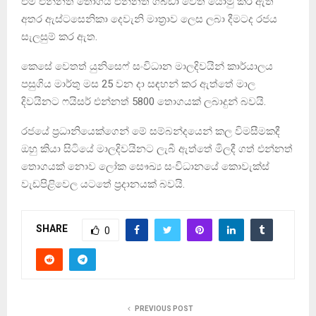
එම එන්නත් තොගය එන්නත් ගබඩා වෙත යොමු කර ඇති
අතර ඇස්ටසෙනිකා දෙවැනි මාත‍්‍රාව ලෙස ලබා දීමටද රජය
සැලසුම් කර ඇත.
කෙසේ වෙතත් යුනිසෙෆ් සංවිධාන මාලදිවයින් කාර්යාලය
පසුගිය මාර්තු මස 25 වන දා සඳහන් කර ඇත්තේ මාල
දිවයිනට ෆයිසර් එන්නත් 5800 තොගයක් ලබාදුන් බවයි.
රජයේ ප‍්‍රධානියෙක්ගෙන් මේ සම්බන්දයෙන් කල විමසීමකදී
ඔහු කියා සිටියේ මාලදිවයිනට ලැබී ඇත්තේ මිලදී ගත් එන්නත්
තොගයක් නොව ලෝක සෞඛ්‍ය සංවිධානයේ කොවැක්ස්
වැඩපිළිවෙල යටතේ ප්‍රදානයක් බවයි.
SHARE
0
PREVIOUS POST