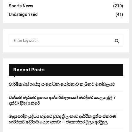
Sports News
(210)
Uncategorized
(41)
S
e
a
S
r
c
E
h
Recent Posts
f
A
o
වාර්ෂික බස් ගාස්තු සංශෝධන යෝජනාව කැබිනට් මණ්ඩලයට
r
R
:
වත්කම් බැරකම් ප්‍රකාශ අන්තර්ජාලයෙන් බාරදීමේ කාලය ජූලි 7
C
දක්වා දීර්ඝ කෙරේ
H
මැදපෙරදිග යුද්ධය හමුවේ වුවද ශ්‍රී ලංකාව ආර්ථික ප්‍රතිසංස්කරණ
සාර්ථකව ඉදිරියට ගෙන යනවා – ජාත්‍යන්තර මූල්‍ය අරමුදල