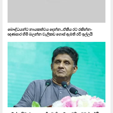
බෞද්ධයන්ට නායකත්වය දෙන්න..ඒකීය රට රකින්න-
ඥාණසාර හිමි බලන්න වැලිකඩ ගොස් ඇමති රවී ඉල්ලයි