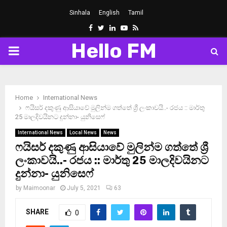
Sinhala
English
Tamil
Facebook
Twitter
Linkedin
Youtube
Rss
Hello FM
PRIMARY
MENU
Home
International News
ෆයිසර් දකුණු ආසියාවේ මුලින්ම ගත්තේ ශ්‍රී ලංකාවයි..- රජය :: මාර්තු
25 මාලදිවයිනට දුන්නා- යුනිසෙෆ්
International News
Local News
News
ෆයිසර් දකුණු ආසියාවේ මුලින්ම ගත්තේ ශ්‍රී
ලංකාවයි..- රජය :: මාර්තු 25 මාලදිවයිනට
දුන්නා- යුනිසෙෆ්
by
Maimoonar
July 5, 2021
63
SHARE
0