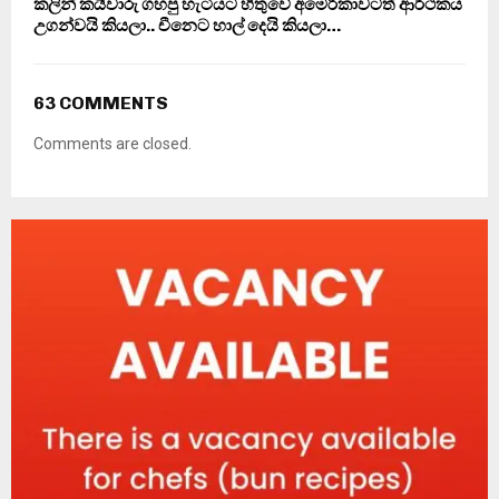
කලින් කයිවාරු ගහපු හැටියට හිතුවේ අමෙරිකාවටත් ආර්ථිකය
උගන්වයි කියලා.. චීනෙට හාල් දෙයි කියලා…
63 COMMENTS
Comments are closed.