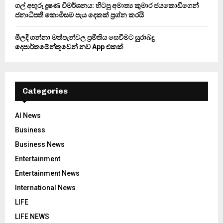
ගල් අඟුරු දූෂණ විමර්ශනය: හිටපු අමාත්‍ය කුමාර ජයකොඩිගෙන්
ජනාධිපති කොමිසම පැය දෙකක් ප්‍රශ්න කරයි
මිලදී ගන්නා මත්පැන්වල ප්‍රමිතිය සෙවීමට සුරාබදු
දෙපාර්තමේන්තුවෙන් නව App එකක්
Categories
AI News
Business
Business News
Entertainment
Entertainment News
International News
LIFE
LIFE NEWS