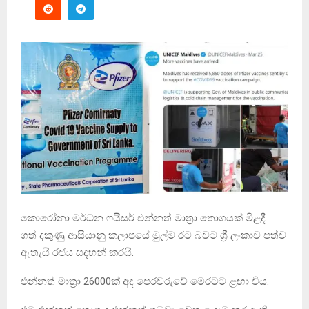
කොරෝනා මර්ධන ෆයිසර් එන්නත් මාත්‍රා තොගයක් මිළදී
ගත් දකුණු ආසියානු කලාපයේ මුල්ම රට බවට ශ්‍රී ලංකාව පත්ව
ඇතැයි රජය සදහන් කරයි.
එන්නත් මාත්‍රා 26000ක් අද පෙරවරුවේ මෙරටට ළඟා විය.