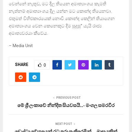
වෙන්නේ නැතුව, මට දීල තියෙන අමාත්‍යාංශය කැමති
නැත්නම් අමාත්‍යාංශය දීල යන්න මට කොන්ද තියෙනවා.
එතුමත් විහිළුකාරයෙක් නොවී කොන්ද කෙලින් තියාගෙන
අමාත්‍යාංශය වෙන කෙනෙකුට දීම සුදුසු” යැයි රාජ්‍ය
අමාත්‍යවරයා කීවේය.
– Media Unit
SHARE
0
PREVIOUS POST
මේ ශ්‍රී ලංකාවේ නින්දිත සියවසයි..- මංගල සමරවීර
NEXT POST
ඩෙල්ටා වේගයෙන් රට පුරා පැතිරෙමින්… මාසයකින්