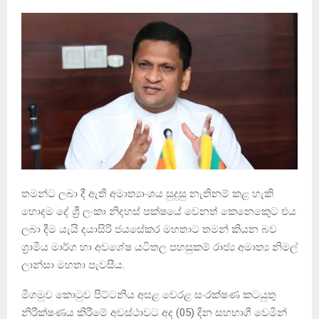
තමන්ට ලබා දී ඇති අමාත්‍යාංශය සුදුසු නැතිනම් කළ හැකි
හොදම දේ ශ්‍රී ලංකා නිදහස් පක්ෂයේ වෙනත් කෙනෙකෙුට එය
ලබා දීම යැයි දයාසිරි ජයසේකර මහතාට තමන් කියන බව
ග්‍රාමීය මාර්ග හා අවශේෂ යටිතල පහසුකම් රාජ්‍ය අමාත්‍ය නිමල්
ලාන්සා මහතා පැවසීය.
මීගමුව කොටුව පිට්ටනිය අසළ වෙරළ සංරක්ෂණ කටයුතු
නිරීක්ෂණය කිරීමේ අවස්ථාවට අද (05) දින සහභාගී වෙමින්