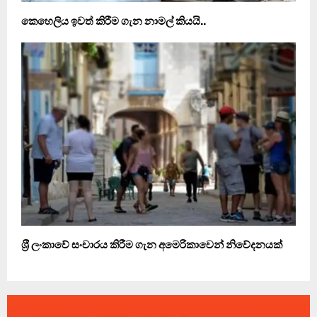
කෙහෙලිය ඉවත් කිරීම ගැන නාමල් කියයි..
ශ‍්‍රී ලංකාවේ සංචාරය කිරීම ගැන අමෙරිකාවෙන් නිවේදනයක්