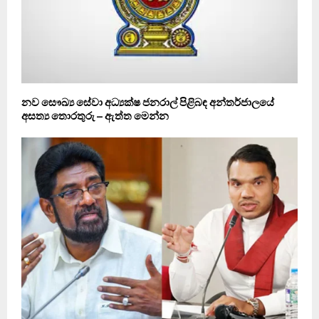
නව සෞඛ්‍ය සේවා අධ්‍යක්ෂ ජනරාල් පිළිබඳ අන්තර්ජාලයේ
අසත්‍ය තොරතුරු – ඇත්ත මෙන්න