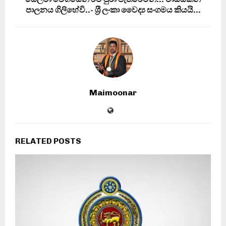
පාලනය ගිලිහේවි..- ශ‍්‍රී ලංකා වෛද්‍ය සංගමය කියයි…
Maimoonar
RELATED POSTS