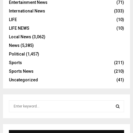
Entertainment News
(71)
International News
(333)
LIFE
(10)
LIFE NEWS
(10)
Local News
(3,062)
News
(5,385)
Political
(1,457)
Sports
(211)
Sports News
(210)
Uncategorized
(41)
S
e
a
S
r
c
E