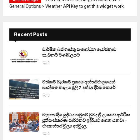
Weather widget
General Options > Weather API Key to get this widget work.
Recent Posts
වාර්ෂික බස් ගාස්තු සංශෝධන යෝජනාව
කැබිනට් මණ්ඩලයට
0
වත්කම් බැරකම් ප්‍රකාශ අන්තර්ජාලයෙන්
බාරදීමේ කාලය ජූලි 7 දක්වා දීර්ඝ කෙරේ
0
මැදපෙරදිග යුද්ධය හමුවේ වුවද ශ්‍රී ලංකාව ආර්ථික
ප්‍රතිසංස්කරණ සාර්ථකව ඉදිරියට ගෙන යනවා –
ජාත්‍යන්තර මූල්‍ය අරමුදල
0