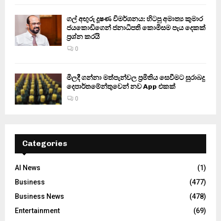
ගල් අඟුරු දූෂණ විමර්ශනය: හිටපු අමාත්‍ය කුමාර
ජයකොඩිගෙන් ජනාධිපති කොමිසම පැය දෙකක්
ප්‍රශ්න කරයි
0
මිලදී ගන්නා මත්පැන්වල ප්‍රමිතිය සෙවීමට සුරාබදු
දෙපාර්තමේන්තුවෙන් නව App එකක්
0
Categories
AI News
(1)
Business
(477)
Business News
(478)
Entertainment
(69)