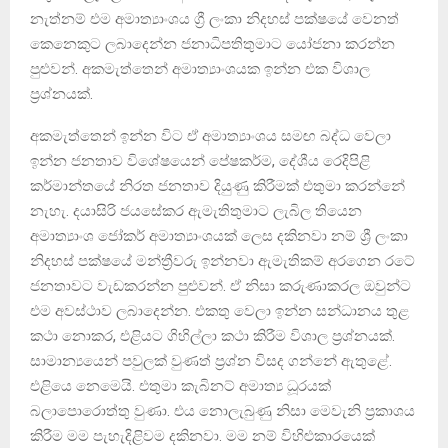
නැත්නම් එම අමාත්‍යාංශය ග්‍රී ලංකා නිදහස් පක්ෂයේ වෙනත්
කෙනෙකුට ලබාදෙන්න ජනාධිපතිතුමාට යෝජනා කරන්න
පුළුවන්. අකමැත්තෙන් අමාත්‍යාංශයක ඉන්න එක විශාල
ප්‍රශ්නයක්.
අකමැත්තෙන් ඉන්න විට ඒ අමාත්‍යාංශය සමඟ බද්ධ වෙලා
ඉන්න ජනතාව විශේෂයෙන් පේෂකර්ම, දේශීය රෙදිපිළි
කර්මාන්තයේ නිරත ජනතාව දියුණු කිරීමක් එතුමා කරන්නේ
නැහැ. දයාසිරි ජයසේකර ඇමැතිතුමාට ලැබිල තියෙන
අමාත්‍යාංශ ජෝකර් අමාත්‍යාංශයක් ලෙස දකිනවා නම් ශ්‍රී ලංකා
නිදහස් පක්ෂයේ මන්ත්‍රීවරු ඉන්නවා ඇමැතිකම් අරගෙන රටේ
ජනතාවට වැඩකරන්න පුළුවන්. ඒ නිසා කරුණාකරල ඔවුන්ට
එම අවස්ථාව ලබාදෙන්න. එකතු වෙලා ඉන්න සන්ධානය තුළ
කථා නොකර, එළියට ගිහිල්ලා කථා කිරීම විශාල ප්‍රශ්නයක්.
සාමාන්‍යයෙන් පවුලක් වුණත් ප්‍රශ්න විසද ගන්නේ ඇතුළේ.
එළියෙ නෙමෙයි. එතුමා කැබිනට් අමාත්‍ය ධූරයක්
බලාපොරොත්තු වුණා. එය නොලැබුණු නිසා මෙවැනි ප්‍රකාශය
කිරීම මම පැහැදිළිවම දකිනවා. මම නම් විහිළුකාරයෙක්