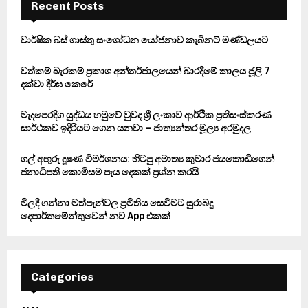
h
Recent Posts
f
A
o
වාර්ෂික බස් ගාස්තු සංශෝධන යෝජනාව කැබිනට් මණ්ඩලයට
r
R
:
වත්කම් බැරකම් ප්‍රකාශ අන්තර්ජාලයෙන් බාරදීමේ කාලය ජූලි 7
C
දක්වා දීර්ඝ කෙරේ
H
මැදපෙරදිග යුද්ධය හමුවේ වුවද ශ්‍රී ලංකාව ආර්ථික ප්‍රතිසංස්කරණ
සාර්ථකව ඉදිරියට ගෙන යනවා – ජාත්‍යන්තර මූල්‍ය අරමුදල
ගල් අඟුරු දූෂණ විමර්ශනය: හිටපු අමාත්‍ය කුමාර ජයකොඩිගෙන්
ජනාධිපති කොමිසම පැය දෙකක් ප්‍රශ්න කරයි
මිලදී ගන්නා මත්පැන්වල ප්‍රමිතිය සෙවීමට සුරාබදු
දෙපාර්තමේන්තුවෙන් නව App එකක්
Categories