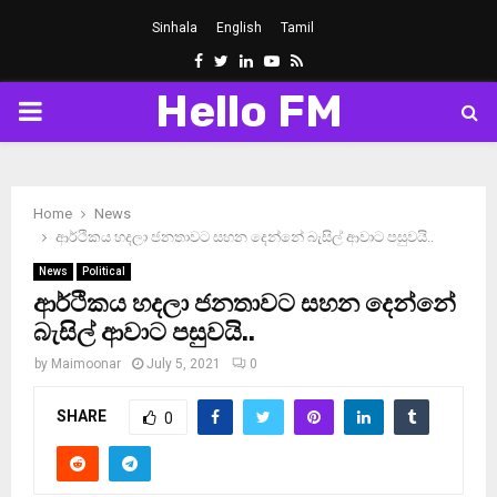
Sinhala
English
Tamil
Facebook
Twitter
Linkedin
Youtube
Rss
Hello FM
PRIMARY
MENU
Home
News
ආර්ථිකය හදලා ජනතාවට සහන දෙන්නේ බැසිල් ආවාට පසුවයි..
News
Political
ආර්ථිකය හදලා ජනතාවට සහන දෙන්නේ
බැසිල් ආවාට පසුවයි..
by
Maimoonar
July 5, 2021
0
SHARE
0