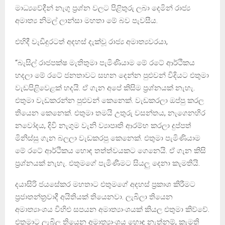
මාධ්‍යවේදීන් නැගු ප්‍රශ්න වලට පිළිතුරු ලබා දෙමින් රාජ්‍ය
අමාත්‍ය නිමල් ලාන්සා මහතා මේ බව පැවසීය.
එහිදී වැඩිදුරටත් අදහස් දැක්වූ රාජ්‍ය අමාත්‍යවරයා,
“බැසිල් රාජපක්ෂ මැතිතුමා පැමිණියාම මේ රටේ ආර්ථිකය
හදලා මේ රටේ ජනතාවට සහන දෙන්න පුළුවන් විදියට එතුමා
වැඩපිළිවෙළක් හදයි. ඒ ගැන අපේ කිසිම ප්‍රශ්නයක් නැහැ.
එතුමා වැඩකරන්න පුළුවන් කෙනෙක්. වැඩකරලා ඔප්පු කරල
තියෙන කෙනෙක්. එතුමා තමයි උතුරු වසන්තය, නැගෙනහිර
නවෝදය, දිවි නැගුම වැනි ව්‍යාපෘති ආරම්භ කරලා දුප්පත්
මිනිස්සු ගැන බලලා වැඩකරපු කෙනෙක්. එතුමා පැමිණියාම
මේ රටේ ආර්ථිකය හොඳ තත්ත්වයකට ගෙනෙයි. ඒ ගැන කිසි
ප්‍රශ්නයක් නැහැ. එතුමගේ පැමිණීමට සියලු දෙනා කැමතියි.
දයාසිරි ජයසේකර මහතාට එතුමගේ අදහස් ප්‍රකාශ කිරීමට
ප්‍රජාතන්ත්‍රවාදී අයිතියක් තියෙනවා. ලැබිලා තියෙන
අමාත්‍යාංශය විහිළු සපයන අමාත්‍යාංශයක් කියල එතුමා කිව්වේ.
එතුමාට ලැබිල තියෙන අමාත්‍යාංශය හොඳ නැත්නම්, කැමති