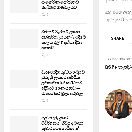
සංශෝධන යෝජනාව
කැබිනට් මණ්ඩලයට
ඔහු මෙම අදහස
0
ගැටලුකාරී තත
වත්කම් බැරකම් ප්‍රකාශ
අන්තර්ජාලයෙන් බාරදීමේ
SHARE
කාලය ජූලි 7 දක්වා දීර්ඝ
කෙරේ
0
PREVIOUS POST
GSP+ නැතිව
මැදපෙරදිග යුද්ධය හමුවේ
වුවද ශ්‍රී ලංකාව ආර්ථික
ප්‍රතිසංස්කරණ සාර්ථකව
ඉදිරියට ගෙන යනවා –
ජාත්‍යන්තර මූල්‍ය අරමුදල
0
ගල් අඟුරු දූෂණ
විමර්ශනය: හිටපු අමාත්‍ය
කුමාර ජයකොඩිගෙන්