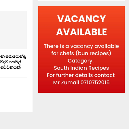
සහන පොරොන්දු
ිළිබඳව නාමල්
විවේචනයක්