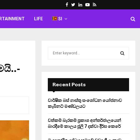
Facebook
Twitter
Linkedin
Youtube
Rss
RTAINMENT
LIFE
SI
S
e
a
යි..-
S
r
c
E
h
Recent Posts
f
A
o
වාර්ෂික බස් ගාස්තු සංශෝධන යෝජනාව
r
R
කැබිනට් මණ්ඩලයට
:
C
වත්කම් බැරකම් ප්‍රකාශ අන්තර්ජාලයෙන්
බාරදීමේ කාලය ජූලි 7 දක්වා දීර්ඝ කෙරේ
H