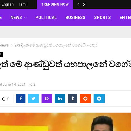
English
Tamil
TRENDING NOW
E
NEWS
POLITICAL
BUSINESS
SPORTS
ENTE
 News
2/3 දීලත් මේ ආණ්ඩුවත් යහපාලනේ වගේමයි..- චතුර
s
ලත් මේ ආණ්ඩුවත් යහපාලනේ වගේම
June 14, 2021
2
0