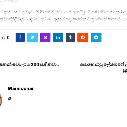
් ඉන්ධන මිල වැඩි කිරීම සම්බන්ධයෙන් ආණ්ඩුවේ පාර්ශ්වයන් අතර ඇ
්ත්වය පිළිබඳව ‘දෙරණ අරුණ’ අදහස් පළ කරමින් ඔහු මෙසේ කියා සිටි
0
ුනොත් ඩොලරය 300 පනිනවා..
පොහොට්ටු ලේකම්ගේ ලි
ප‍
Maimoonar