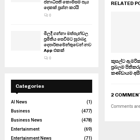
ජනාධිපති කොමිසම පැය
RELATED P
දෙකක් ප්‍රශ්න කරයි
0
මිලදී ගන්නා මත්පැන්වල
ප්‍රමිතිය සෙවීමට සුරාබදු
දෙපාර්තමේන්තුවෙන් නව
App එකක්
0
කුසල්ට ඇමරික
ප‍්‍රබලම පිතික
කණ්ඩායම අසී
Categories
2 COMMEN
AI News
(1)
Comments are 
Business
(477)
Business News
(478)
Entertainment
(69)
Entertainment News
(71)