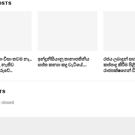
OSTS
ා වීසා තවම නෑ..
ඉන්දුනිසියානු තානාපතිනිය
රජය ලබාදුන් 
රු නැතිව
සප්ත කන්‍යා කදු වැටියේ…
කප්පාදු කිරීම ප
රුවේ..
රාජපක්ෂගෙන් 
TS
closed.