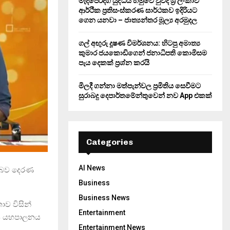
මැදපෙරදිග යුද්ධය හමුවේ වුවද ශ්‍රී ලංකාව
ආර්ථික ප්‍රතිසංස්කරණ සාර්ථකව ඉදිරියට
ගෙන යනවා – ජාත්‍යන්තර මූල්‍ය අරමුදල
ගල් අඟුරු දූෂණ විමර්ශනය: හිටපු අමාත්‍ය
කුමාර ජයකොඩිගෙන් ජනාධිපති කොමිසම
පැය දෙකක් ප්‍රශ්න කරයි
මිලදී ගන්නා මත්පැන්වල ප්‍රමිතිය සෙවීමට
සුරාබදු දෙපාර්තමේන්තුවෙන් නව App එකක්
Categories
AI News
ඩ බව දෙරණ
Business
Business News
ව විසින්
Entertainment
ගිය යහපාලනය
Entertainment News