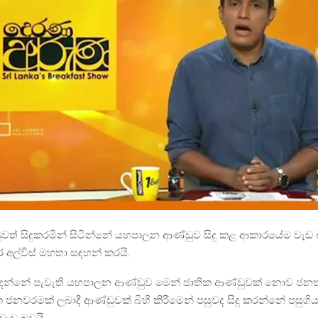
ුවත් සිදුකරමින් සිටින්නේ යහපාලන ආණ්ඩුව සිදු කළ ආකාරයේම වැ
ුර අල්විස් මහතා සඳහන් කරයි.
දෙන්නේ පැවැති යහපාලන ආණ්ඩුව මෙන් ජාතික ආණ්ඩුවක් නොව ජනතා
ජනවරමක් ලබාදී ආණ්ඩුවක් බිහි කිරීමෙන් පසුවද සිදු කරන්නේ පසු
ැඩ බවයි.