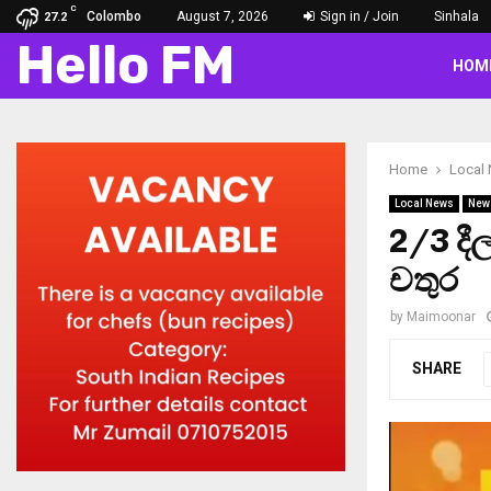
C
Colombo
August 7, 2026
Sign in / Join
Sinhala
27.2
Hello FM
HOM
Home
Local
Local News
New
2/3 දී
චතුර
by
Maimoonar
SHARE