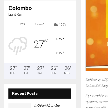
Colombo
Light Rain
82%
7.4km/h
100%
°
27
C
27
°
°
27
27
°
27
°
27
°
26
°
26
°
THU
FRI
SAT
SUN
MON
වත්මන් ආණ්ඩ
මාධ්‍යවේදී චත
Recent Posts
ඔහු පෙන්වා 
තුනෙන් දෙකක 
වාර්ෂික බස් ගාස්තු
ආකාරයෙන්ම ව