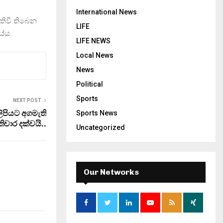
International News
තිවී තිබෙන
LIFE
යේය.
LIFE NEWS
Local News
News
Political
Sports
NEXT POST
පියට අගමැති
Sports News
්‍රතිචාර දක්වයි..
Uncategorized
Our Networks