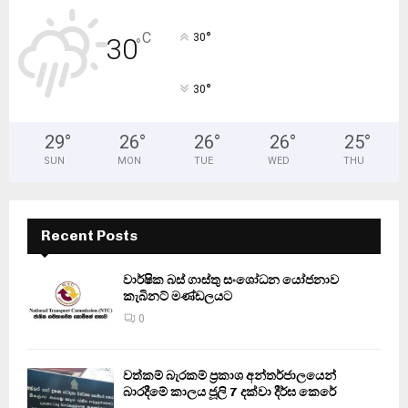
°
C
30
30
°
°
30
29
°
26
°
26
°
26
°
25
°
SUN
MON
TUE
WED
THU
Recent Posts
වාර්ෂික බස් ගාස්තු සංශෝධන යෝජනාව
කැබිනට් මණ්ඩලයට
0
වත්කම් බැරකම් ප්‍රකාශ අන්තර්ජාලයෙන්
බාරදීමේ කාලය ජූලි 7 දක්වා දීර්ඝ කෙරේ