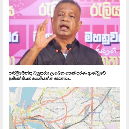
පාර්ලිමේන්තු බහුතරය ලැබෙන තෙක් පරණ ආණ්ඩුවේ
ප‍්‍රතිපත්තියම ගෙනියන්න වෙනවා..