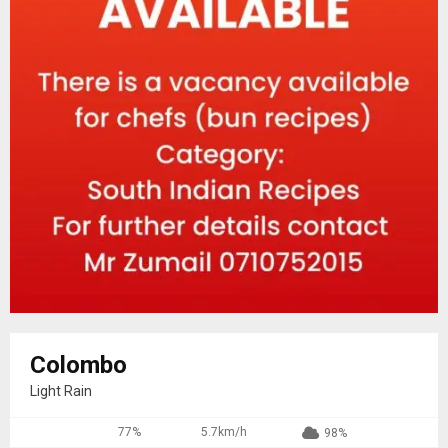
Colombo
Light Rain
77%
5.7km/h
98%