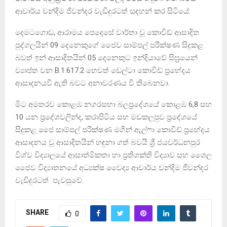
ආචාර්ය චන්දිම ජිවන්දර වැඩිදුරටත් සඳහන් කර සිටියේ.
දෙමටගොඩ, ආරාමය පෙදෙසේ වාර්තා වූ කොවිඩ් ආසාදිත
පුද්ගලයින් 09 දෙනෙකුගේ ජෛව සාම්පල් පරීක්ෂණ සිදුකළ
බවත් ඉන් ආසාදිතයින් 05 දෙනෙකුට ඉන්දියාවේ සිඝ්‍රයෙන්
ව්‍යාප්ත වන B.1.617.2 හෙවත් ඩෙල්ටා කොවිඩ් ප්‍රභේදය
ආසාදනයවී ඇති බවට අනාවරණය වී තිබෙනවා.
මිට අමතරව කොළඹ නගරසභා බලප්‍රදේශයේ කොළඹ 6,8 සහ
10 යන ප්‍රදේශවලින්ද, කරාපිටිය සහ මඩකලපුව ප්‍රදේශයේ
සිදුකළ ජෛ සාම්පල් පරික්ෂණ මගින් ඇල්ෆා කොවිඩ් ප්‍රභේදය
ආසාදනය වූ ආසාදිතයින් හඳුනා ගත් බවයි ශ්‍රී ජයවර්ධනපුර
විශ්ව විද්‍යාලයේ ආසාත්මිකතා හා ප්‍රතිශක්ති විද්‍යාව සහ ශෛල
ජෛව විද්‍යාතනයේ අධ්‍යක්ෂ වෛද්‍ය ආචාර්ය චන්දිම ජීවන්දර
වැඩිදුරටත් පැවසුවේ.
SHARE
0