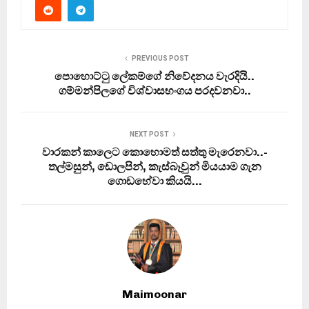
PREVIOUS POST
පොහොට්ටු ලේකම්ගේ නිවේදනය වැරදියි..
ගම්මන්පිලගේ විශ්වාසභංගය පරදවනවා..
NEXT POST
වාරකන් කාලෙට කොහොමත් සත්තු මැරෙනවා..-
තල්මසුන්, ඩොලපින්, කැස්බෑවුන් මියයාම ගැන
ගොඩහේවා කියයි…
Maimoonar