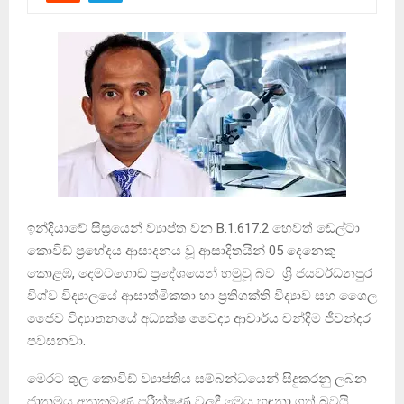
ඉන්දියාවේ සිඝ්‍රයෙන් ව්‍යාප්ත වන B.1.617.2 හෙවත් ඩෙල්ටා
කොවිඩ් ප්‍රභේදය ආසාදනය වූ ආසාදිතයින් 05 දෙනෙකු
කොළඹ, දෙමටගොඩ ප්‍රදේශයෙන් හමුවූ බව ශ්‍රී ජයවර්ධනපුර
විශ්ව විද්‍යාලයේ ආසාත්මිකතා හා ප්‍රතිශක්ති විද්‍යාව සහ ශෛල
ජෛව විද්‍යාතනයේ අධ්‍යක්ෂ වෛද්‍ය ආචාර්ය චන්දිම ජීවන්දර
පවසනවා.
මෙරට තුල කොවිඩ් ව්‍යාප්තිය සම්බන්ධයෙන් සිදුකරනු ලබන
ජානමය අනුක්‍රමණ පරීක්ෂණ වලදී මෙය හඳුනා ගත් බවයි