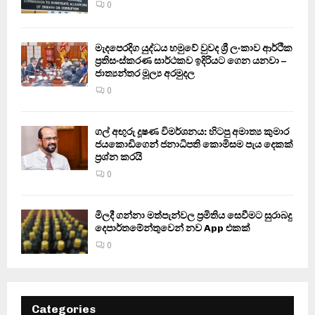
0
මැදපෙරදිග යුද්ධය හමුවේ වුවද ශ්‍රී ලංකාව ආර්ථික
ප්‍රතිසංස්කරණ සාර්ථකව ඉදිරියට ගෙන යනවා –
ජාත්‍යන්තර මූල්‍ය අරමුදල
0
ගල් අඟුරු දූෂණ විමර්ශනය: හිටපු අමාත්‍ය කුමාර
ජයකොඩිගෙන් ජනාධිපති කොමිසම පැය දෙකක්
ප්‍රශ්න කරයි
0
මිලදී ගන්නා මත්පැන්වල ප්‍රමිතිය සෙවීමට සුරාබදු
දෙපාර්තමේන්තුවෙන් නව App එකක්
0
Categories