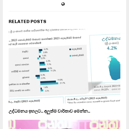
RELATED POSTS
උද්ධමනය ඉහලට.. අලුත්ම වාර්තාව මෙන්න..