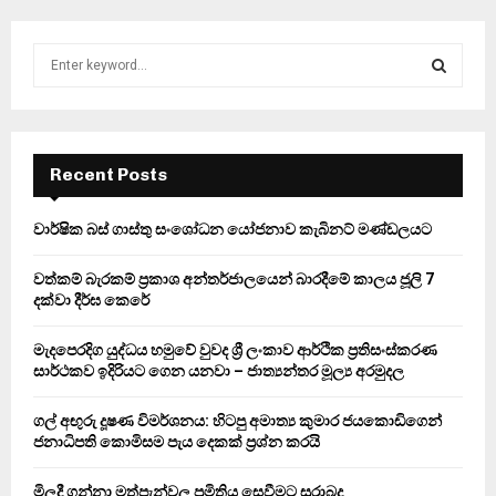
S
e
a
S
r
c
E
h
Recent Posts
f
A
o
වාර්ෂික බස් ගාස්තු සංශෝධන යෝජනාව කැබිනට් මණ්ඩලයට
r
R
:
වත්කම් බැරකම් ප්‍රකාශ අන්තර්ජාලයෙන් බාරදීමේ කාලය ජූලි 7
C
දක්වා දීර්ඝ කෙරේ
H
මැදපෙරදිග යුද්ධය හමුවේ වුවද ශ්‍රී ලංකාව ආර්ථික ප්‍රතිසංස්කරණ
සාර්ථකව ඉදිරියට ගෙන යනවා – ජාත්‍යන්තර මූල්‍ය අරමුදල
ගල් අඟුරු දූෂණ විමර්ශනය: හිටපු අමාත්‍ය කුමාර ජයකොඩිගෙන්
ජනාධිපති කොමිසම පැය දෙකක් ප්‍රශ්න කරයි
මිලදී ගන්නා මත්පැන්වල ප්‍රමිතිය සෙවීමට සුරාබදු