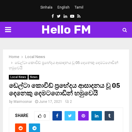
Sinhala
English
Tamil
Facebook
Twitter
Linkedin
Youtube
Rss
Hello FM
PRIMARY
MENU
Home
Local News
ඩෙල්ටා කොවිඩ් ප්‍රභේදය ආසාදනය වූ 05 දෙනෙකු දෙමටගොඩින්
හමුවෙයි
Local News
News
ඩෙල්ටා කොවිඩ් ප්‍රභේදය ආසාදනය වූ 05
දෙනෙකු දෙමටගොඩින් හමුවෙයි
by
Maimoonar
June 17, 2021
2
SHARE
0