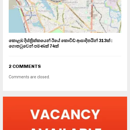
කොළඹ දිස්ත්‍රික්කයෙන් ඊයේ කොවිඩ් ආසාදිතයින් 313ක් :
ගොතටුවෙන් පමණක් 74ක්
2 COMMENTS
Comments are closed.