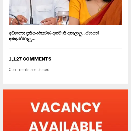
අධ්‍යාපන ප‍්‍රතිසංස්කරණ අගමැති අනලාලු.. ජනපති
අතදාන්නෑලු…
1,127 COMMENTS
Comments are closed.