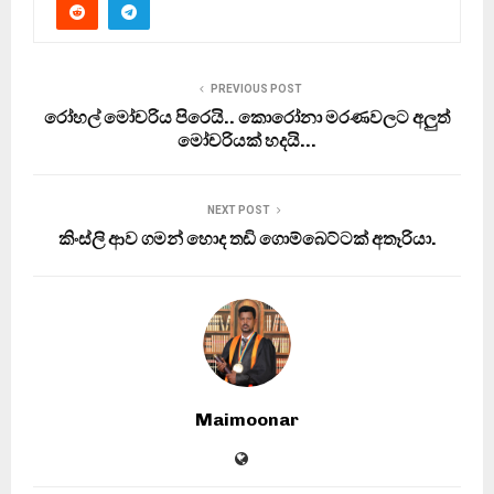
PREVIOUS POST
රෝහල් මෝචරිය පිරෙයි.. කොරෝනා මරණවලට අලුත්
මෝචරියක් හදයි…
NEXT POST
කිංස්ලි ආව ගමන් හොද තඩි ගොම්බෙට්ටක් අතෑරියා.
Maimoonar