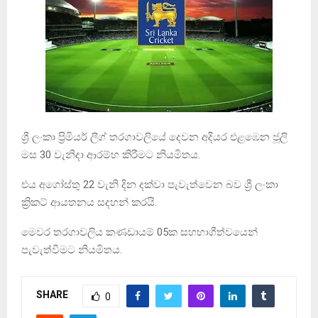
ශ්‍රී ලංකා ප්‍රිමියර් ලීග් තරගාවලියේ දෙවන අදියර එළඹෙන ජූලි
මස 30 වැනිදා ආරම්භ කිරීමට නියමිතය.
එය අගෝස්තු 22 වැනි දින දක්වා පැවැත්වෙන බව ශ්‍රී ලංකා
ක්‍රිකට් ආයතනය සදහන් කරයි.
මෙවර තරගාවලිය කණඩායම් 05ක සහභාගීත්වයෙන්
පැවැත්වීමට නියමිතය.
SHARE
0