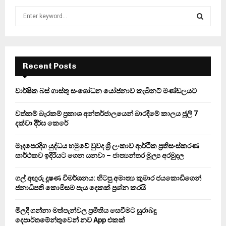
S
e
a
S
r
c
E
h
Recent Posts
f
A
o
වාර්ෂික බස් ගාස්තු සංශෝධන යෝජනාව කැබිනට් මණ්ඩලයට
r
R
:
වත්කම් බැරකම් ප්‍රකාශ අන්තර්ජාලයෙන් බාරදීමේ කාලය ජූලි 7
C
දක්වා දීර්ඝ කෙරේ
H
මැදපෙරදිග යුද්ධය හමුවේ වුවද ශ්‍රී ලංකාව ආර්ථික ප්‍රතිසංස්කරණ
සාර්ථකව ඉදිරියට ගෙන යනවා – ජාත්‍යන්තර මූල්‍ය අරමුදල
ගල් අඟුරු දූෂණ විමර්ශනය: හිටපු අමාත්‍ය කුමාර ජයකොඩිගෙන්
ජනාධිපති කොමිසම පැය දෙකක් ප්‍රශ්න කරයි
මිලදී ගන්නා මත්පැන්වල ප්‍රමිතිය සෙවීමට සුරාබදු
දෙපාර්තමේන්තුවෙන් නව App එකක්