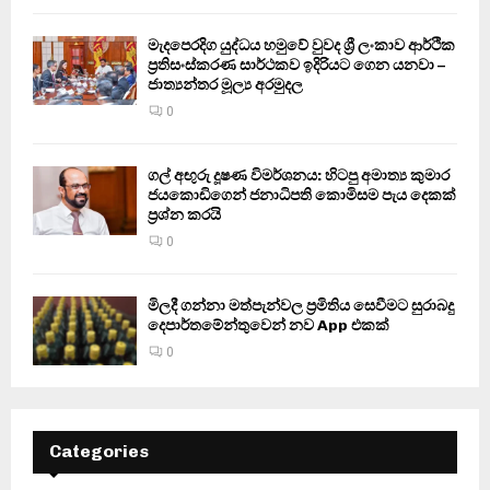
මැදපෙරදිග යුද්ධය හමුවේ වුවද ශ්‍රී ලංකාව ආර්ථික
ප්‍රතිසංස්කරණ සාර්ථකව ඉදිරියට ගෙන යනවා –
ජාත්‍යන්තර මූල්‍ය අරමුදල
0
ගල් අඟුරු දූෂණ විමර්ශනය: හිටපු අමාත්‍ය කුමාර
ජයකොඩිගෙන් ජනාධිපති කොමිසම පැය දෙකක්
ප්‍රශ්න කරයි
0
මිලදී ගන්නා මත්පැන්වල ප්‍රමිතිය සෙවීමට සුරාබදු
දෙපාර්තමේන්තුවෙන් නව App එකක්
0
Categories