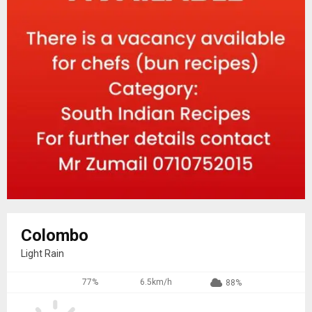
Colombo
Light Rain
77%
6.5km/h
88%