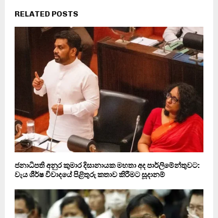
RELATED POSTS
ජනාධිපති අනුර කුමාර දිසානායක මහතා අද පාර්ලිමේන්තුවට:
වැය ශීර්ෂ විවාදයේ පිළිතුරු කතාව කිරීමට සූදානම්