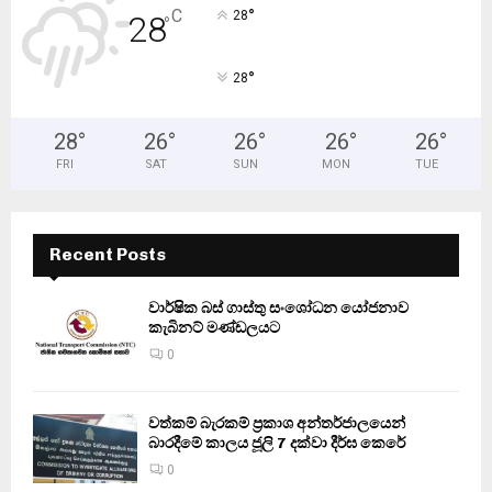
°
C
28
28
°
°
28
28
°
26
°
26
°
26
°
26
°
FRI
SAT
SUN
MON
TUE
Recent Posts
වාර්ෂික බස් ගාස්තු සංශෝධන යෝජනාව
කැබිනට් මණ්ඩලයට
0
වත්කම් බැරකම් ප්‍රකාශ අන්තර්ජාලයෙන්
බාරදීමේ කාලය ජූලි 7 දක්වා දීර්ඝ කෙරේ
0