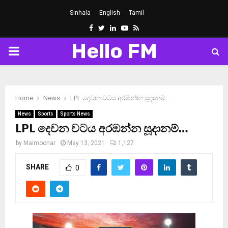
Sinhala
English
Tamil
Facebook
Twitter
Linkedin
Youtube
Rss
Hello FM
PRIMARY
MENU
Home
News
LPL දෙවන වටය අරඹන්න සූදානම්…
News
Sports
Sports News
LPL දෙවන වටය අරඹන්න සූදානම්…
by
Maimoonar
May 13, 2021
1,127
SHARE
0