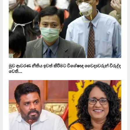
මුව ආවරණ නීතිය ඉවත් කිරීමට විශේෂඥ වෛද්‍යවරුන් විරුද්ද
වෙති…