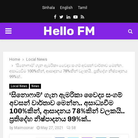
Sinhala
English
Tamil
Facebook
Twitter
Linkedin
Youtube
Rss
Hello FM
PRIMARY
MENU
Home
Local News
‘සිනොෆාම්’ ගැන ඇමරිකා වෛද්‍ය සංගම් අවසන් වාර්තාව මෙන්න..
අසාධ්‍යවීම 100%කින්, ආසාදනය 78%කින් වලකයි.. ප‍්‍රතිදේහ නිෂ්පාදනය
99%ක්..
Local News
News
‘සිනොෆාම්’ ගැන ඇමරිකා වෛද්‍ය සංගම්
අවසන් වාර්තාව මෙන්න.. අසාධ්‍යවීම
100%කින්, ආසාදනය 78%කින් වලකයි..
ප‍්‍රතිදේහ නිෂ්පාදනය 99%ක්..
by
Maimoonar
May 27, 2021
58