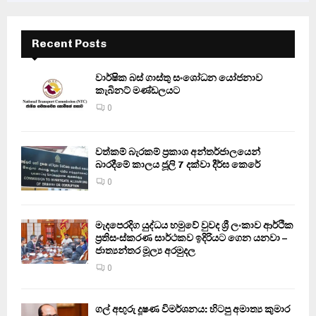
Recent Posts
වාර්ෂික බස් ගාස්තු සංශෝධන යෝජනාව
කැබිනට් මණ්ඩලයට
0
වත්කම් බැරකම් ප්‍රකාශ අන්තර්ජාලයෙන්
බාරදීමේ කාලය ජූලි 7 දක්වා දීර්ඝ කෙරේ
0
මැදපෙරදිග යුද්ධය හමුවේ වුවද ශ්‍රී ලංකාව ආර්ථික
ප්‍රතිසංස්කරණ සාර්ථකව ඉදිරියට ගෙන යනවා –
ජාත්‍යන්තර මූල්‍ය අරමුදල
0
ගල් අඟුරු දූෂණ විමර්ශනය: හිටපු අමාත්‍ය කුමාර