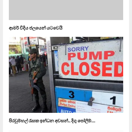
ආමර් විදිය ජලයෙන් යටවෙයි
පිරවුම්හල් රැසක ඉන්ධන අවසන්.. දිගු පෝලිම්…