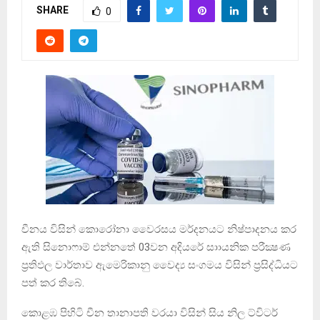
SHARE
0
චීනය විසින් කොරෝනා වෛරසය මර්දනයට නිෂ්පාදනය කර
ඇති සිනොෆාම් එන්නතේ 03වන අදියරේ සාායනික පරීක්‍ෂණ
ප‍්‍රතිඵල වාර්තාව ඇමෙරිකානු වෛද්‍ය සංගමය විසින් ප්‍රසිද්ධියට
පත් කර තිබේ.
කොළඹ පිහිටි චීන තානාපති වරයා විසින් සිය නිල ට්විටර්