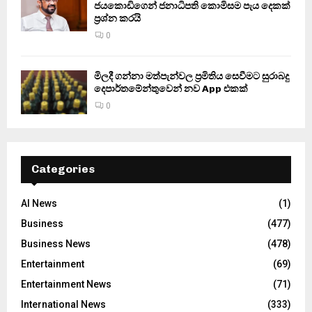
ජයකොඩිගෙන් ජනාධිපති කොමිසම පැය දෙකක්
ප්‍රශ්න කරයි
0
මිලදී ගන්නා මත්පැන්වල ප්‍රමිතිය සෙවීමට සුරාබදු
දෙපාර්තමේන්තුවෙන් නව App එකක්
0
Categories
AI News
(1)
Business
(477)
Business News
(478)
Entertainment
(69)
Entertainment News
(71)
International News
(333)