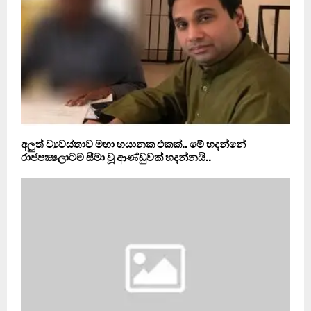
අලුත් ව්‍යවස්තාව මහා භයානක එකක්.. මේ හදන්නේ
රාජපක්‍ෂලාටම සීමා වූ ආණ්ඩුවක් හදන්නයි..