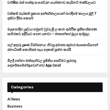
වාර්ෂික බස් ගාස්තු සංශෝධන යෝජනාව කැබිනට් මණ්ඩලයට
r
R
:
වත්කම් බැරකම් ප්‍රකාශ අන්තර්ජාලයෙන් බාරදීමේ කාලය ජූලි 7
C
දක්වා දීර්ඝ කෙරේ
H
මැදපෙරදිග යුද්ධය හමුවේ වුවද ශ්‍රී ලංකාව ආර්ථික ප්‍රතිසංස්කරණ
සාර්ථකව ඉදිරියට ගෙන යනවා – ජාත්‍යන්තර මූල්‍ය අරමුදල
ගල් අඟුරු දූෂණ විමර්ශනය: හිටපු අමාත්‍ය කුමාර ජයකොඩිගෙන්
ජනාධිපති කොමිසම පැය දෙකක් ප්‍රශ්න කරයි
මිලදී ගන්නා මත්පැන්වල ප්‍රමිතිය සෙවීමට සුරාබදු
දෙපාර්තමේන්තුවෙන් නව App එකක්
Categories
AI News
Business