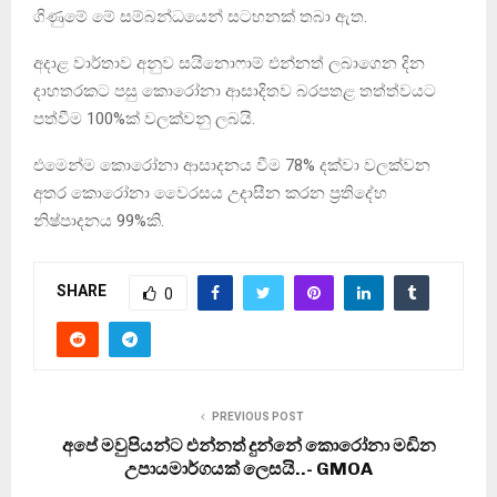
ගිණුමේ මේ සම්බන්ධයෙන් සටහනක් තබා ඇත.
අදාළ වාර්තාව අනුව සයිනොෆාම් එන්නත් ලබාගෙන දින
දාහතරකට පසු කොරෝනා ආසාදිතව බරපතළ තත්ත්වයට
පත්වීම 100%ක් වලක්වනු ලබයි.
එමෙන්ම කොරෝනා ආසාදනය වීම 78% දක්වා වලක්වන
අතර කොරෝනා වෛරසය උදාසීන කරන ප්‍රතිදේහ
නිෂ්පාදනය 99%කි.
SHARE
0
PREVIOUS POST
අපේ මවුපියන්ට එන්නත් දුන්නේ කොරෝනා මඩින
උපායමාර්ගයක් ලෙසයි..- GMOA