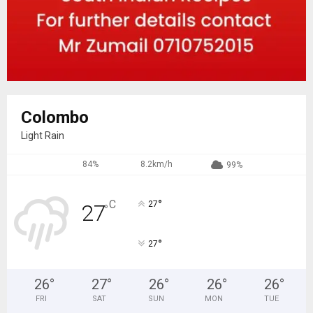
Colombo
Light Rain
84%
8.2km/h
99%
°
C
27
27
°
°
27
26
°
27
°
26
°
26
°
26
°
FRI
SAT
SUN
MON
TUE