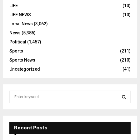
LIFE
(10)
LIFE NEWS
(10)
Local News
(3,062)
News
(5,385)
Political
(1,457)
Sports
(211)
Sports News
(210)
Uncategorized
(41)
S
e
a
S
r
c
E
h
Recent Posts
f
A
o