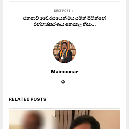
NEXT POST
ජනතාව වෛරසයෙන් මිය යමින් සිටින්නේ
එන්නත්කරණය නොකල නිසා…
Maimoonar
RELATED POSTS