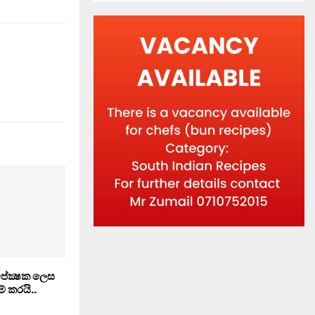
පේක්‍ෂක ලෙස
් කරයි..