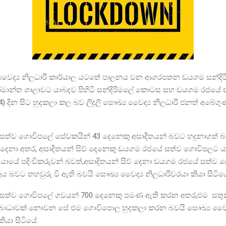
වෛද්‍ය නිලධාරි කාර්යාල යටතේ පාලනය වන ආගරපතන ඩයගම සන්දිරිග
මාන්ත ශාලාවට යාබදව පිහිටි සන්දිරිමලේ කොටස සහ ඩයගම රජයේ 
 දින සිට හුදකලා කල බව ලිදුලි සෞඛ්‍ය වෛද්‍ය නිලධාරි ජනත් අබේ
ත්ව ගොවිපලේ සේවකයින් 43 දෙනෙකු අසාදිතයන් බවට හදුනාගත් බ
 දෙනා අතර, අසාදිතයන් සිව් දෙනෙකු ඩයගම රජයේ සත්ව ගොවිපලට යා
ු යායේ පදිංචිකරුවන් බවත්,අසාදිතයන් සිව් දෙනා ඩයගම රජයේ සත්ව
බවට තහවුරු වි ඇති බවයි සෞඛ්‍ය වෛද්‍ය නිලධාරිවරයා කියා සිටිය
සත්ව ගොවිපලේ ගවයන් 700 දෙනෙකු පමණ ඇති කරන අතර,එම සත
 බාධාවක් නොවන සේ එම ගොවිපොල හුදකලා කරන බවයි සෞඛ්‍ය වෛද
ියා සිටියේ.