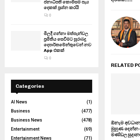
ජනාධිපති කොමිසම පැය
දෙකක් ප්‍රශ්න කරයි
0
මිලදී ගන්නා මත්පැන්වල
ප්‍රමිතිය සෙවීමට සුරාබදු
දෙපාර්තමේන්තුවෙන් නව
App එකක්
0
RELATED P
Categories
AI News
(1)
Business
(477)
Business News
(478)
ඕනෑම අවධාන
මුහුණ දෙන්න 
Entertainment
(69)
මණ්ඩල සුදානම
Entertainment News
(71)