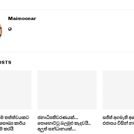
Maimoonar
OSTS
ම් තත්ත්වයකට
ජනාධිපතිවරණයක්…
සජිත් අගමැති අ
සෞඛ්‍ය කාර්ය
පොහොට්ටු බලමුළු කැදවයි..
එජාපය විසින් නම
් කරයි
අලුත් සන්ධානයක්…