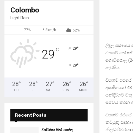
Colombo
Light Rain
77%
6.8km/h
62%
ලිදුල සෞඛය 
°
29
C
29
°
වසමේ තේ කර්
ගොවිපොල (24)
°
29
පැවසිය.
ඩයගම රජයේ ස
28
°
28
°
27
°
26
°
26
°
අසාදිතයන් 43
THU
FRI
SAT
SUN
MON
සන්දිරිගම වත
සේවය කරන අය 
ඩයගම රජයේ 
Recent Posts
කටයුතු සදහා
නිලධාරිවරයා ක
වාර්ෂික බස් ගාස්තු