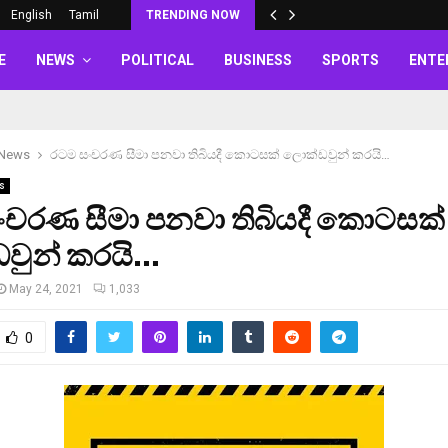
English
Tamil
TRENDING NOW
E
NEWS
POLITICAL
BUSINESS
SPORTS
ENTE
 News
රටම සංචරණ සීමා පනවා තිබියදී කොටසක් ලොක්ඩවුන් කරයි…
s
ංචරණ සීමා පනවා තිබියදී කොටසක්
වුන් කරයි…
May 24, 2021
1,033
0