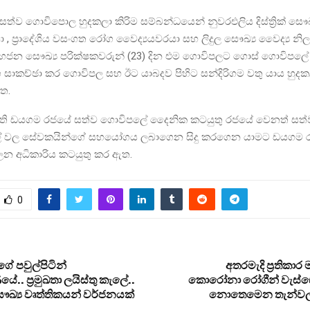
්ව ගොවිපොල හුදකලා කිරිම සම්බන්ධයෙන් නුවරඑලිය දිස්ත්‍රික් සෞඛ
ා , ප්‍රාදේශිය වසංගත රෝග වෛද්‍යයවරයා සහ ලිදුල සෞඛ්‍ය වෛද්‍ය නිල
හජන සෞඛ්‍ය පරික්ෂකවරුන් (23) දින එම ගොවිපලට ගොස් ගොවිපල
 සාකච්ඡා කර ගොවිපල සහ ඊට යාබදව පිහිට සන්දිරිගම වතු යාය හුදක
ත.
ති ඩයගම රජයේ සත්ව ගොවිපලේ දෛනික කටයුතු රජයේ වෙනත් සත්
 වල සේවකයින්ගේ සහයෝගය ලබාගෙන සිදු කරගෙන යාමට ඩයගම 
න අධිකාරිය කටයුතු කර ඇත.
0
ේ පවුල්පිටින්
අතරමැදි ප‍්‍රතිකා
. ප‍්‍රමුඛතා ලයිස්තු කැලේ..
කොරෝනා රෝගීන් වැස්සෙන්
සෞඛ්‍ය වෘත්තිකයන් වර්ජනයක්
නොතෙමෙන තැන්වලට