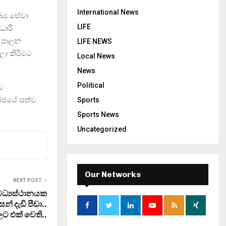
International News
්‍ය සේවා
LIFE
ධාරි
ේ පාලන
LIFE NEWS
ලා කිරිමට
Local News
News
Political
ව
රජයේ සත්ව
Sports
Sports News
Uncategorized
Our Networks
NEXT POST
ර මධ්‍යස්ථානයක
 දැඩි පීඩා..
 එක් වෙති..