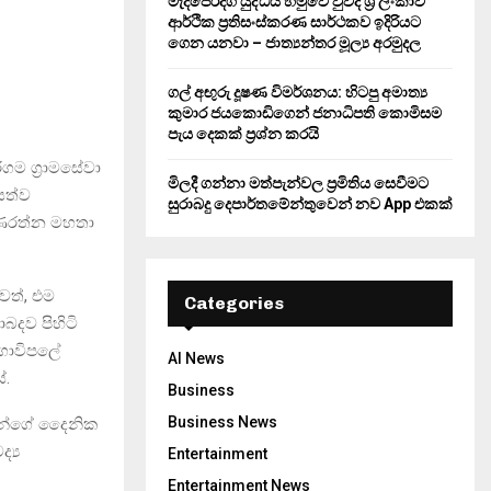
මැදපෙරදිග යුද්ධය හමුවේ වුවද ශ්‍රී ලංකාව
ආර්ථික ප්‍රතිසංස්කරණ සාර්ථකව ඉදිරියට
ගෙන යනවා – ජාත්‍යන්තර මූල්‍ය අරමුදල
ගල් අඟුරු දූෂණ විමර්ශනය: හිටපු අමාත්‍ය
කුමාර ජයකොඩිගෙන් ජනාධිපති කොමිසම
පැය දෙකක් ප්‍රශ්න කරයි
ම ග්‍රාමසේවා
මිලදී ගන්නා මත්පැන්වල ප්‍රමිතිය සෙවීමට
සත්ව
සුරාබදු දෙපාර්තමේන්තුවෙන් නව App එකක්
ගුණරත්න මහතා
වත්, එම
Categories
බදව පිහිටි
 ගොවිපලේ
AI News
ේ.
Business
Business News
ුන්ගේ දෛනික
්‍ය
Entertainment
Entertainment News