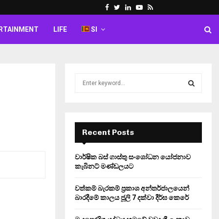
Facebook
Twitter
Linkedin
Youtube
Rss
RTAINMENT
LIFE
SI
S
e
a
S
r
c
E
h
Recent Posts
f
A
o
වාර්ෂික බස් ගාස්තු සංශෝධන යෝජනාව
r
R
කැබිනට් මණ්ඩලයට
:
C
වත්කම් බැරකම් ප්‍රකාශ අන්තර්ජාලයෙන්
බාරදීමේ කාලය ජූලි 7 දක්වා දීර්ඝ කෙරේ
H