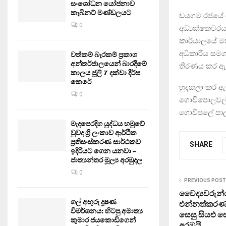
සංශෝධන යෝජනාව
කැබිනට් මණ්ඩලයට
ඩයගම රජයේ සත
0
අධ්‍යක්ෂකවරය
කාර්යාලයේ ම
අධිකාරිය සමග
වත්කම් බැරකම් ප්‍රකාශ
අන්තර්ජාලයෙන් බාරදීමේ
තිරණය කර ඇ
කාලය ජූලි 7 දක්වා දීර්ඝ
කෙරේ
හුදකලා කර ඇ
0
ගොවිපොලවල්
ගොවිපලේ පාල
මැදපෙරදිග යුද්ධය හමුවේ
වුවද ශ්‍රී ලංකාව ආර්ථික
ප්‍රතිසංස්කරණ සාර්ථකව
SHARE
ඉදිරියට ගෙන යනවා –
ජාත්‍යන්තර මූල්‍ය අරමුදල
0
PREVIOUS POST
වෛද්‍යවරුන්ග
ගල් අඟුරු දූෂණ
එන්නත්කරණයේ.
විමර්ශනය: හිටපු අමාත්‍ය
සෙසු සියළු 
කුමාර ජයකොඩිගෙන්
අරඹයි…..