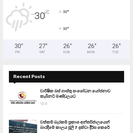
°
C
30
30
°
°
30
30
°
27
°
26
°
26
°
26
°
FRI
SAT
SUN
MON
TUE
Recent Posts
වාර්ෂික බස් ගාස්තු සංශෝධන යෝජනාව
කැබිනට් මණ්ඩලයට
0
වත්කම් බැරකම් ප්‍රකාශ අන්තර්ජාලයෙන්
බාරදීමේ කාලය ජූලි 7 දක්වා දීර්ඝ කෙරේ