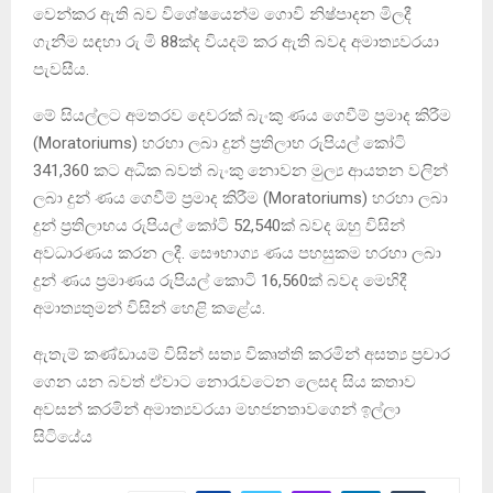
වෙන්කර ඇති බව විශේෂයෙන්ම ගොවි නිෂ්පාදන මිලදී
ගැනීම සඳහා රු මි 88ක්ද වියදම් කර ඇති බවද අමාත්‍යවරයා
පැවසීය.
මේ සියල්ලට අමතරව දෙවරක් බැංකු ණය ගෙවීම් ප්‍රමාද කිරීම
(Moratoriums) හරහා ලබා දුන් ප්‍රතිලාභ රුපියල් කෝටි
341,360 කට අධික බවත් බැංකු නොවන මුල්‍ය ආයතන වලින්
ලබා දුන් ණය ගෙවීම් ප්‍රමාද කිරීම (Moratoriums) හරහා ලබා
දුන් ප්‍රතිලාභය රුපියල් කෝටි 52,540ක් බවද ඔහු විසින්
අවධාරණය කරන ලදී. සෞභාග්‍ය ණය පහසුකම හරහා ලබා
දුන් ණය ප්‍රමාණය රුපියල් කොටි 16,560ක් බවද මෙහිදී
අමාත්‍යතුමන් විසින් හෙළි කළේය.
ඇතැම් කණ්ඩායම් විසින් සත්‍ය විකෘත්ති කරමින් අසත්‍ය ප්‍රචාර
ගෙන යන බවත් ඒවාට නොරැවටෙන ලෙසද සිය කතාව
අවසන් කරමින් අමාත්‍යවරයා මහජනතාවගෙන් ඉල්ලා
සිටියේය