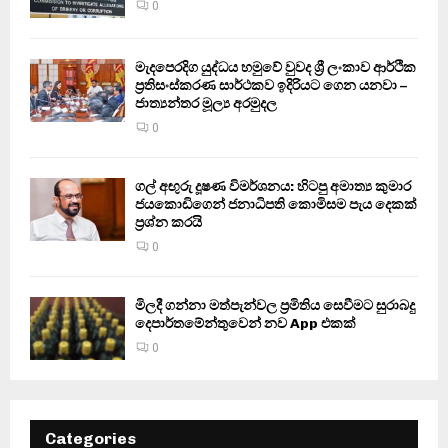
0
මැදපෙරදිග යුද්ධය හමුවේ වුවද ශ්‍රී ලංකාව ආර්ථික
ප්‍රතිසංස්කරණ සාර්ථකව ඉදිරියට ගෙන යනවා –
ජාත්‍යන්තර මූල්‍ය අරමුදල
0
ගල් අඟුරු දූෂණ විමර්ශනය: හිටපු අමාත්‍ය කුමාර
ජයකොඩිගෙන් ජනාධිපති කොමිසම පැය දෙකක්
ප්‍රශ්න කරයි
0
මිලදී ගන්නා මත්පැන්වල ප්‍රමිතිය සෙවීමට සුරාබදු
දෙපාර්තමේන්තුවෙන් නව App එකක්
0
Categories