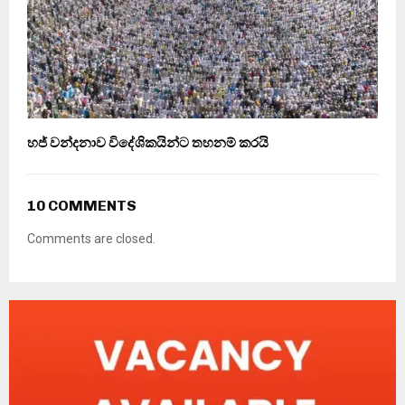
හජ් වන්දනාව විදේශිකයින්ට තහනම් කරයි
10 COMMENTS
Comments are closed.