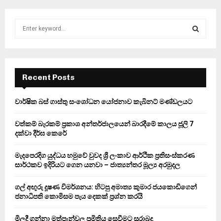
S
e
a
S
r
c
E
h
Recent Posts
f
A
o
වාර්ෂික බස් ගාස්තු සංශෝධන යෝජනාව කැබිනට් මණ්ඩලයට
r
R
:
වත්කම් බැරකම් ප්‍රකාශ අන්තර්ජාලයෙන් බාරදීමේ කාලය ජූලි 7
C
දක්වා දීර්ඝ කෙරේ
H
මැදපෙරදිග යුද්ධය හමුවේ වුවද ශ්‍රී ලංකාව ආර්ථික ප්‍රතිසංස්කරණ
සාර්ථකව ඉදිරියට ගෙන යනවා – ජාත්‍යන්තර මූල්‍ය අරමුදල
ගල් අඟුරු දූෂණ විමර්ශනය: හිටපු අමාත්‍ය කුමාර ජයකොඩිගෙන්
ජනාධිපති කොමිසම පැය දෙකක් ප්‍රශ්න කරයි
මිලදී ගන්නා මත්පැන්වල ප්‍රමිතිය සෙවීමට සුරාබදු