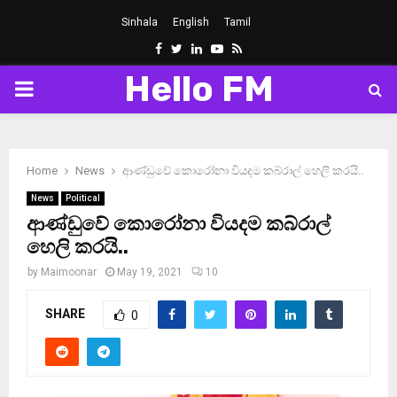
Sinhala
English
Tamil
Facebook
Twitter
Linkedin
Youtube
Rss
Hello FM
PRIMARY
MENU
Home
News
ආණ්ඩුවේ කොරෝනා වියදම කබ්රාල් හෙලි කරයි..
News
Political
ආණ්ඩුවේ කොරෝනා වියදම කබ්රාල්
හෙලි කරයි..
by
Maimoonar
May 19, 2021
10
SHARE
0