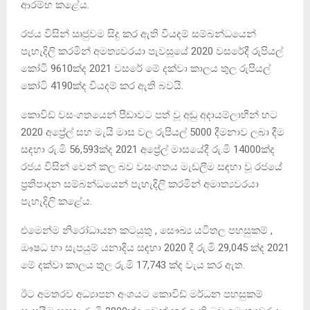
ආරම්භ කළේය.
රජය විසින් ඍජුවම සිදු කර ඇති වියදම් සම්බන්ධයෙන්
පැහැදිලි කරමින් අමත්‍යවරයා පැවසූයේ 2020 වසරේදී රුපියල්
කෝටි 9610ක්ද 2021 වසරේ මේ දක්වා කාලය තුල රුපියල්
කෝටි 4190ක්ද වියදම් කර ඇති බවයි.
කොවිඩ් වසංගතයෙන් පීඩාවට පත් වූ අඩු අදායම්ලාභීන් හට
2020 අප්‍රේල් සහ මැයි මාස වල රුපියල් 5000 දීමනාව ලබා දීම
සඳහා රු.මි 56,593ක්ද 2021 අප්‍රේල් මාසයේදී රු.මි 14000ක්ද
රජය විසින් වෙන් කල බව වසංගතය මැඩලීම සඳහා වූ රජයේ
ප්‍රතිපාදන සම්බන්ධයෙන් පැහැදිලි කරමින් අමාත්‍යවරයා
පැහැදිලි කළේය.
එමෙන්ම නිරෝධායන කටයුතු , සෞඛ්‍ය යටිතල පහසුකම් ,
ඖෂධ හා සැපයුම් යනාදිය සඳහා 2020 දී රු.මි 29,045 ක්ද 2021
මේ දක්වා කාලය තුල රු.මි 17,743 ක්ද වැය කර ඇත.
ඊට අමතරව අධ්‍යාපන අංශයට කොවිඩ් මර්ධන පහසුකම්