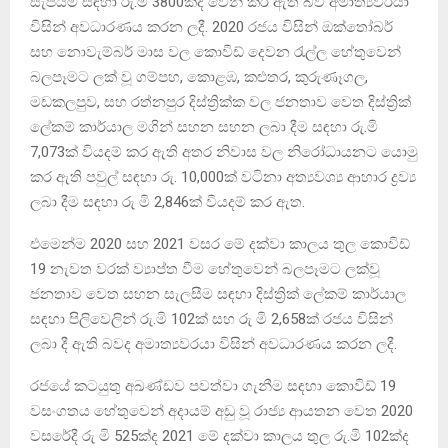
සැපයීම සඳහා රු.මි 3800ක්ද වෙන් කර ඇති බව අමාත්‍යවරයා
විසින් අවධාරණය කරන ලදී. 2020 රජය විසින් ඔක්තෝබර්
සහ නොවැම්බර් මාස වල කොවිඩ් දෙවන රැල්ල හේතුවෙන්
බලපෑමට ලක් වූ ගම්පහ, කොළඹ, කළුතර, කුරුණෑගල,
මඩකලපුව, සහ රත්නපුර දිස්ත්‍රික්ක වල ජනතාව වෙත දිස්ත්‍රික්
ලේකම් කාර්යාල මගින් සහන සහන ලබා දීම සඳහා රු.මි
7,073ක් වියදම් කර ඇති අතර නිවාස වල නිරෝධායනට යොමු
කර ඇති පවුල් සඳහා රු. 10,000ක් වටිනා අත්‍යවශ්‍ය ආහාර ද්‍රව්‍ය
ලබා දීම සඳහා රු මි 2,846ක් වියදම් කර ඇත.
එමෙන්ම 2020 සහ 2021 වසර මේ දක්වා කාලය තුල කොවිඩ්
19 නැවත වරක් ව්‍යාප්ත වීම හේතුවෙන් බලපෑමට ලක්වූ
ජනතාව වෙත සහන සැලසීම සඳහා දිස්ත්‍රික් ලේකම් කාර්යාල
සඳහා පිලිවෙලින් රු.මි 102ක් සහ රු මි 2,658ක් රජය විසින්
ලබා දී ඇති බවද අමාත්‍යවරයා විසින් අවධාරණය කරන ලදී.
රජයේ කටයුතු අඛණ්ඩව පවත්වා ගැනීම සඳහා කොවිඩ් 19
වසංගතය හේතුවෙන් අදායම් අඩු වූ රාජ්‍ය ආයතන වෙත 2020
වසරේදී රු මි 525ක්ද 2021 මේ දක්වා කාලය තුල රු.මි 102ක්ද