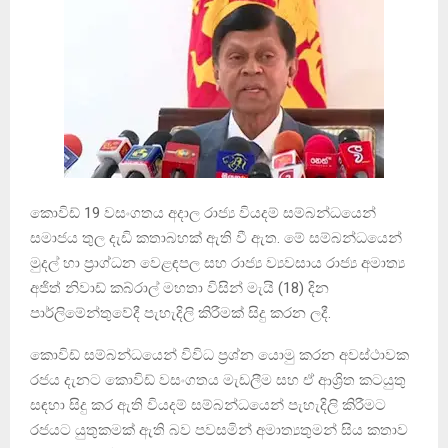
කොවිඩ් 19 වසංගතය අදාල රාජ්‍ය වියදම් සම්බන්ධයෙන්
සමාජය තුල දැඩි කතාබහක් ඇති වී ඇත. මේ සම්බන්ධයෙන්
මුදල් හා ප්‍රාග්ධන වෙළඳපල සහ රාජ්‍ය ව්‍යවසාය රාජ්‍ය අමාත්‍ය
අජිත් නිවාඩ් කබ්රාල් මහතා විසින් මැයි (18) දින
පාර්ලිමේන්තුවේදී පැහැදිලි කිරීමක් සිදු කරන ලදී.
කොවිඩ් සම්බන්ධයෙන් විවිධ ප්‍රශ්න යොමු කරන අවස්ථාවක
රජය දැනට කොවිඩ් වසංගතය මැඩලීම සහ ඒ ආශ්‍රිත කටයුතු
සඳහා සිදු කර ඇති වියදම් සම්බන්ධයෙන් පැහැදිලි කිරීමට
රජයට යුතුකමක් ඇති බව පවසමින් අමාත්‍යතුමන් සිය කතාව