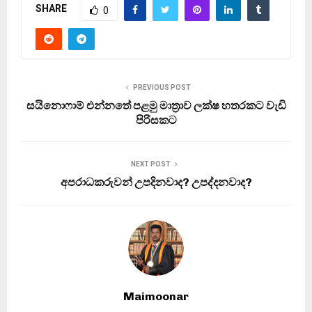
SHARE
0
PREVIOUS POST
සයිනොෆාම් එන්නතේ පළමු මාත්‍රාව ලක්ෂ හතරකට වැඩි
පිරිසකට
NEXT POST
අපරාධකරුවන් උපදිනවාද? උපද්දනවාද?
Maimoonar