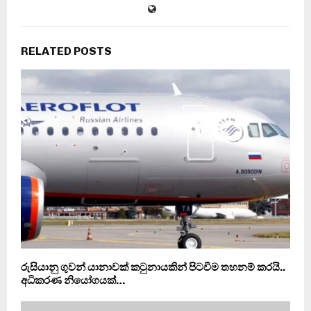
RELATED POSTS
රුසියානු ගුවන් යානාවක් කටුනායකින් පිටවීම තහනම් කරයි..
අධිකරණ නියෝගයක්…