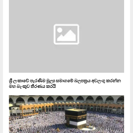
ශ්‍රී ලංකාවේ පැරණිම මූල්‍ය සමාගමේ බලපත්‍රය අවලංගු කරන්න
මහ බැංකුව තීරණය කරයි