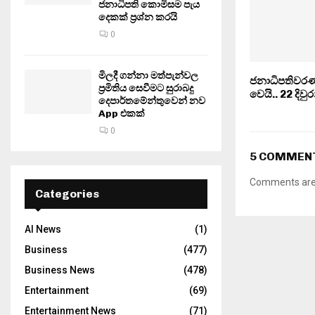
ජනාධිපති කොමිසම පැය
දෙකක් ප්‍රශ්න කරයි
0
මිලදී ගන්නා මත්පැන්වල
ජනාධිපතිවරණ ප‍්
ප්‍රමිතිය සෙවීමට සුරාබදු
වෙයි.. 22 දිව
දෙපාර්තමේන්තුවෙන් නව
App එකක්
0
5 COMMEN
Comments are 
Categories
AI News
(1)
Business
(477)
Business News
(478)
Entertainment
(69)
Entertainment News
(71)