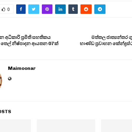
0
 අධිකාරි ප‍්‍රමිති සහතිකය
මත්තල ජාත්‍යන්තර 
 තෙල් නිෂ්පාදන ආයතන 07ක්
භාණ්ඩ ප්‍රවාහන කේන්ද්‍ර
Maimoonar
OSTS