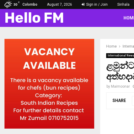
C
Colombo
August 7, 2026
Sign in / Join
Sinhala
30
Hello FM
HOM
Home
Intern
International New
ළමුන්ට
අත්හදාබ
by
Maimoonar
SHARE