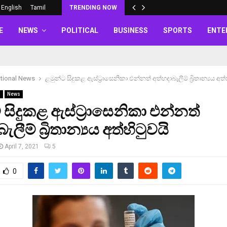
English
Tamil
TRENDING NOW
E
NEWS
POLITICAL
BUSINESS
SPORTS
ENTE
ational News
ළමුන්ට සිදුකළ ඇස්ට්‍රාසෙනිකා එන්නත් අත්හදාබැලීම් බ්‍රිතාන්‍යය අත්
s
News
 සිදුකළ ඇස්ට්‍රාසෙනිකා එන්නත්
ැලීම් බ්‍රිතාන්‍යය අත්හිටුවයි
April 7, 2021
5
0