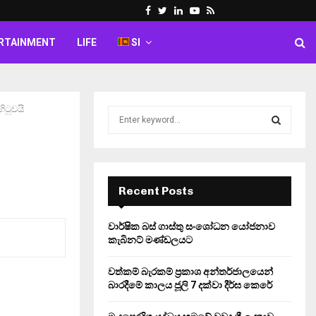
Facebook
Twitter
Linkedin
Youtube
Rss
RTAINMENT
LIFE
SI
හිටුවයි
S
e
a
S
r
c
E
h
Recent Posts
f
A
o
වාර්ෂික බස් ගාස්තු සංශෝධන යෝජනාව
r
R
කැබිනට් මණ්ඩලයට
:
C
වත්කම් බැරකම් ප්‍රකාශ අන්තර්ජාලයෙන්
බාරදීමේ කාලය ජූලි 7 දක්වා දීර්ඝ කෙරේ
H