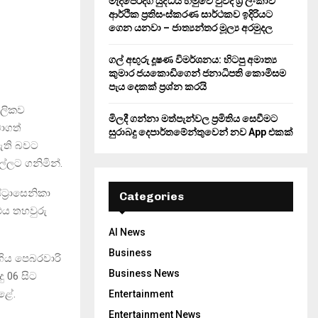
මැදපෙරදිග යුද්ධය හමුවේ වුවද ශ්‍රී ලංකාව
ආර්ථික ප්‍රතිසංස්කරණ සාර්ථකව ඉදිරියට
ගෙන යනවා – ජාත්‍යන්තර මූල්‍ය අරමුදල
ගල් අඟුරු දූෂණ විමර්ශනය: හිටපු අමාත්‍ය
කුමාර ජයකොඩිගෙන් ජනාධිපති කොමිසම
පැය දෙකක් ප්‍රශ්න කරයි
ාලිකව
මිලදී ගන්නා මත්පැන්වල ප්‍රමිතිය සෙවීමට
බාගත්
සුරාබදු දෙපාර්තමේන්තුවෙන් නව App එකක්
 ඇති බවට
්ලට ගනිමින්.
ට්‍රාසෙනිකා
Categories
 එය තහවුරු
AI News
Business
ුගිය පෙබරවාරි
Business News
ු 06 සිට
කළේ.
Entertainment
Entertainment News