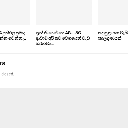
‍රතිඵල ප‍්‍රමාද
දැන් තියෙන්නෙ 4G… 5G
තද සුළං සහ වැස
ුරන්න වෙන්නෑ..
ආවාම අපි තව වේගයෙන් වැඩ
කාලගුණයක්
කරනවා…
TS
closed.