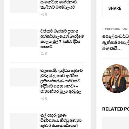
සංශෝධන යෝජනාව
කැබිනට් මණ්ඩලයට
SHARE
0
PREVIOUS POST
වත්කම් බැරකම් ප්‍රකාශ
පොල් සංවර්ධන
අන්තර්ජාලයෙන් බාරදීමේ
කාලය ජූලි 7 දක්වා දීර්ඝ
ඇත්තේ පොල්
කෙරේ
පමණයි…
0
මැදපෙරදිග යුද්ධය හමුවේ
වුවද ශ්‍රී ලංකාව ආර්ථික
ප්‍රතිසංස්කරණ සාර්ථකව
ඉදිරියට ගෙන යනවා –
ජාත්‍යන්තර මූල්‍ය අරමුදල
0
RELATED P
ගල් අඟුරු දූෂණ
විමර්ශනය: හිටපු අමාත්‍ය
කුමාර ජයකොඩිගෙන්