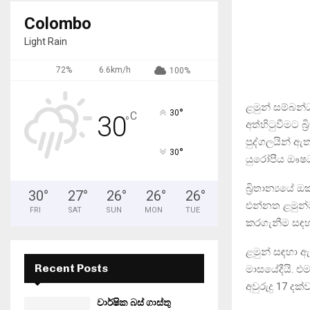
Colombo
Light Rain
72%
6.6km/h
100%
ළමුන් සම්බන්ධ
°
30
C
30
°
අත්හිටුවීමට බ
පුද්ගලයින් ඇ
°
30
යුරෝපීය ඖෂධ 
බ්‍රිතාන්‍යයේ
30
°
27
°
26
°
26
°
26
°
එන්නත ළමුන්ට 
FRI
SAT
SUN
MON
TUE
කරගැනීම සඳහා
ළමුන් සඳහා ඇස
Recent Posts
මාසයේදීයි. එම
අවුරුදු 17 ද
වාර්ෂික බස් ගාස්තු