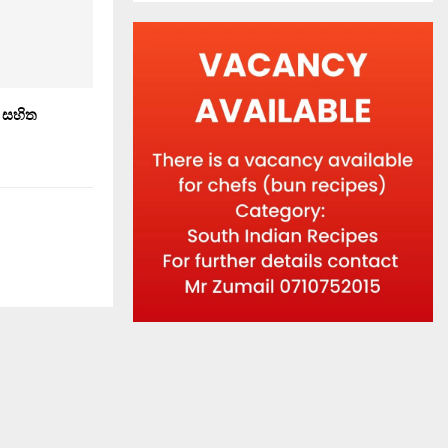
ි සහිත