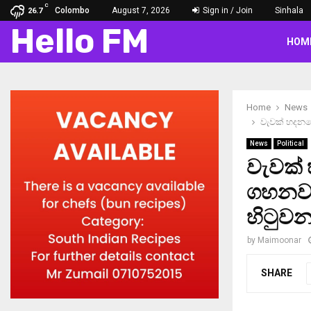
C
Colombo
August 7, 2026
Sign in / Join
Sinhala
26.7
Hello FM
HOM
Home
News
වැවක් හදනකො
News
Political
වැවක්
ගහනවා.
හිටුවන
by
Maimoonar
SHARE