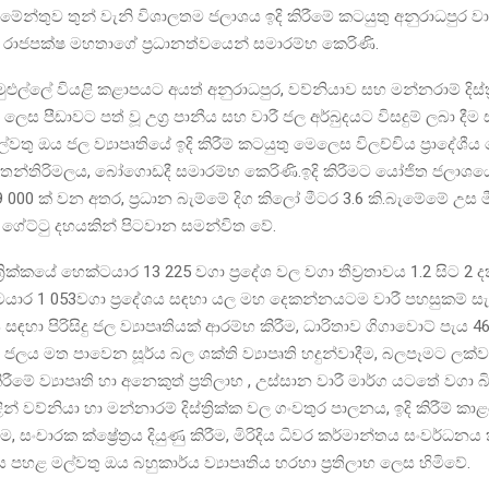
මේන්තුව තුන් වැනි විශාලතම ජලාශය ඉදි කිරීමේ කටයුතු අනුරාධපුර වාර
් රාජපක්ෂ මහතාගේ ප්‍රධානත්වයෙන් සමාරම්භ කෙරිණි.
මුළුල්ලේ වියළි කළාපයට අයත් අනුරාධපුර, වව්නියාව සහ මන්නරාම් දිස්ත්
ලෙස පීඩාවට පත් වූ උග්‍ර පානීය සහ වාරී ජල අර්බුදයට විසදුම් ලබා ද
ල්වතු ඔය ජල ව්‍යාපෘතියේ ඉදි කිරීම් කටයුතු මෙලෙස විලච්චිය ප්‍රාදේශී
තන්තිරිමලය, බෝගොඩදී සමාරම්භ කෙරිණි.ඉදි කිරීමට යෝජිත ජලාශය
 000 ක් වන අතර, ප්‍රධාන බැම්මේ දිග කිලෝ මීටර 3.6 කි.බැමේමේ උස ම
 ගේට්ටු දහයකින් පිටවාන සමන්විත වේ.
ත්‍රික්කයේ හෙක්ටයාර 13 225 වගා ප්‍රදේශ වල වගා තීව්‍රතාවය 1.2 සිට 2
ටයාර 1 053වගා ප්‍රදේශය සඳහා යල මහ දෙකන්නයටම වාරී පහසුකම් සැ
ඳහා පිරිසිදු ජල ව්‍යාපෘතියක් ආරම්භ කිරීම, ධාරිතාව ගිගාවොට් පැය 468
 ජලය මත පාවෙන සූර්ය බල ශක්ති ව්‍යාපෘති හදුන්වාදීම, බලපෑමට ලක්
ිරීමේ ව්‍යාපෘති හා අනෙකුත් ප්‍රතිලාභ , උස්සාන වාරී මාර්ග යටතේ වගා 
 වව්නියා හා මන්නාරම් දිස්ත්‍රික්ක වල ගංවතුර පාලනය, ඉදි කිරීම් කාළ
ම, සංචාරක ක්ෂ්‍රේත්‍රය දියුණු කිරීම, මිරිදිය ධිවර කර්මාන්තය සංවර්ධනය
ය පහළ මල්වතු ඔය බහුකාර්ය ව්‍යාපෘතිය හරහා ප්‍රතිලාභ ලෙස හිමිවේ.