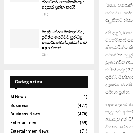
ජනාධිපති කොමිසම පැය
“මෙම ව්‍යාපෘ
දෙකක් ප්‍රශ්න කරයි
වෙනවා, යන්ත
0
අලුතින්ම ස්කැ
මිලදී ගන්නා මත්පැන්වල
අපි දැදුරු ඔ
ප්‍රමිතිය සෙවීමට සුරාබදු
විරෝධතාවයක් 
දෙපාර්තමේන්තුවෙන් නව
නිළධාරීන්ට 
App එකක්
යටවෙන පවුල් 
0
වුණා.අපිට අව
මගින් පවුල්
ප්‍රසිද්ධ ම
Categories
ලැබෙනවා.අපි
සමාන ප්‍රශ්න.
AI News
(1)
හැම තැනම ජ
Business
(477)
හැදුවාම, අනි
Business News
(478)
අමාරුව දුක් 
Entertainment
(69)
විනාශ කරනවා
Entertainment News
(71)