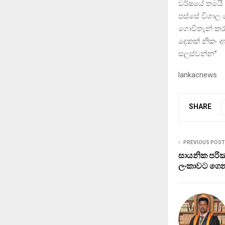
වර්ෂයේ තමයි 
පස්සේ විශාල 
ගොවිතැන් කර
දෙකක් නිකං 
සලස්වන්න”
lankacnews
SHARE
PREVIOUS POST
සායනික පර
ලංකාවට ගෙ