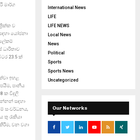
ී මාර්ග
International News
LIFE
‍රික්ක ව
LIFE NEWS
ීම සඳහා යෝජනා
Local News
ය ලේකම්
News
ේ ධාරිතාව
Political
ීටර 23.5 ක්
Sports
Sports News
 දක්වා ඉහළ
Uncategorized
පයීම, පානීය
 ක විදුලි
වන්නන් සඳහා
Our Networks
බිම් සංවර්ධනය,
ය තු රැකියා
 කිරීම, වන වගා