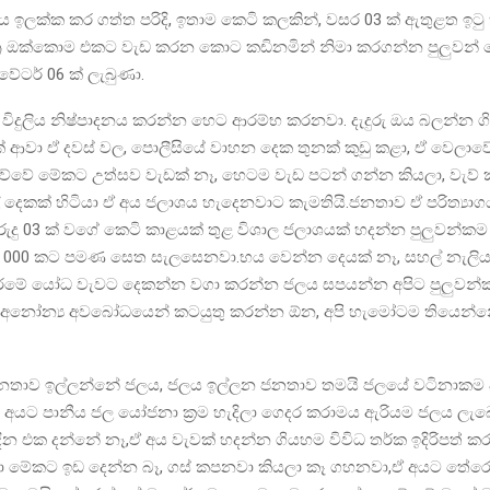
තිය ඉලක්ක කර ගත්ත පරිදි, ඉතාම කෙටි කලකින්, වසර 03 ක් ඇතුළත ඉට
්‍ර ඔක්කොම එකට වැඩ කරන කොට කඩිනමින් නිමා කරගන්න පුලුවන් ව
වේටර් 06 ක් ලැබුණා.
යේ විදුලිය නිෂ්පාදනය කරන්න හෙට ආරම්භ කරනවා. දැදුරු ඔය බලන්න
ආවා ඒ දවස් වල, පොලීසියේ වාහන දෙක තුනක් කුඩු කළා, ඒ වෙලාවේ 
කිව්වේ මේකට උත්සව වැඩක් නෑ, හෙටම වැඩ පටන් ගන්න කියලා, වැව්
දෙකක් හිටියා ඒ අය ජලාශය හැදෙනවාට කැමතියි.ජනතාව ඒ පරිත්‍යා
ුරුදු 03 ක් වගේ කෙටි කාළයක් තුළ විශාල ජලාශයක් හදන්න පුලුවන්කම
 27 000 කට පමණ සෙත සැලසෙනවා.භය වෙන්න දෙයක් නෑ, සහල් නැලිය
න්නාරමේ යෝධ වැවට දෙකන්න වගා කරන්න ජලය සපයන්න අපිට පුලුවන
 අනෝන්‍ය අවබෝධයෙන් කටයුතු කරන්න ඕන, අපි හැමෝටම තියෙන්
නතාව ඉල්ලන්නේ ජලය, ජලය ඉල්ලන ජනතාව තමයි ජලයේ වටිනාකම 
ත් අයට පානීය ජල යෝජනා ක්‍රම හැදිලා ගෙදර කරාමය ඇරියම ජලය ලැ
විදින එක දන්නේ නෑ,ඒ අය වැවක් හදන්න ගියහම විවිධ තර්ක ඉදිරිපත් ක
 මේකට ඉඩ දෙන්න බෑ, ගස් කපනවා කියලා කෑ ගහනවා,ඒ අයට තේරෙ