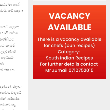
ු කරන්න හැකි
ෙයි, මේ සඳහා
 ගියහම ලොකු
වාරී මාර්ග
 කණ්ඩියට
ගයට කැමති
 ලැබුණා.ඒ
 හැටියට
්කම
නේ එක හා
දන්නේ, ජලාශ
බෙනවා, වතුරේ
රමින් පරිසරය
න්නේ නෑ,