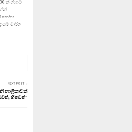
30 ක් ගියාට
හේන්
් කන්න
යම් මාර්ග
NEXT POST
ිනී නාලිකාවක්
වත්, හිතවත්”