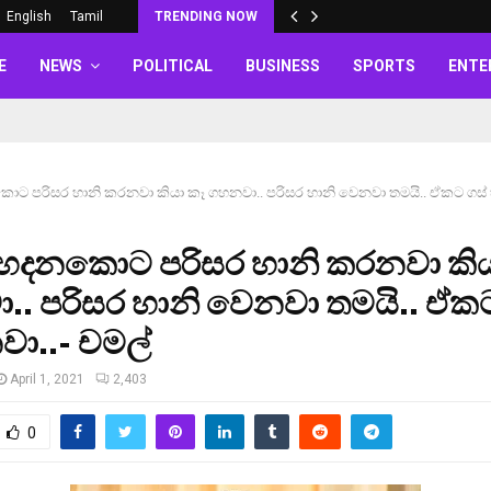
English
Tamil
TRENDING NOW
E
NEWS
POLITICAL
BUSINESS
SPORTS
ENTE
ට පරිසර හානි කරනවා කියා කෑ ගහනවා.. පරිසර හානි වෙනවා තමයි.. ඒකට ගස් හ
 හදනකොට පරිසර හානි කරනවා කිය
. පරිසර හානි වෙනවා තමයි.. ඒකට
වා..- චමල්
April 1, 2021
2,403
0