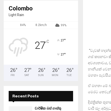
Colombo
Light Rain
84%
8.2km/h
99%
°
27
C
27
°
“වැවක් හදන්න
°
27
ගස් කපනවා ක
අවශ්‍යතාවය,
හානියක් වෙනව
26
°
27
°
26
°
26
°
26
°
මහතා පැවසීය
FRI
SAT
SUN
MON
TUE
ඒ මහතා මේ බව 
මෙරට තෙවැනි 
Recent Posts
දිස්ත්‍රික්ක 
වාරී ජල අර්බ
වාර්ෂික බස් ගාස්තු