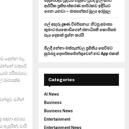
මැදපෙරදිග යුද්ධය හමුවේ වුවද ශ්‍රී ලංකාව
ආර්ථික ප්‍රතිසංස්කරණ සාර්ථකව ඉදිරියට
ගෙන යනවා – ජාත්‍යන්තර මූල්‍ය අරමුදල
ගල් අඟුරු දූෂණ විමර්ශනය: හිටපු අමාත්‍ය
කුමාර ජයකොඩිගෙන් ජනාධිපති කොමිසම
පැය දෙකක් ප්‍රශ්න කරයි
මිලදී ගන්නා මත්පැන්වල ප්‍රමිතිය සෙවීමට
සුරාබදු දෙපාර්තමේන්තුවෙන් නව App එකක්
ඉඩ දෙන්න බෑ,
රෙන්නේ වතුරේ
,යම් පරිසරයට
Categories
ල් රාජපක්ෂ
AI News
ේන්තුව මගින්
Business
Business News
ු සඳහා අවශ්‍ය
Entertainment
ඇසුරින්, වාරී
Entertainment News