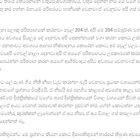
යට තමයි තේරෙන්නේ වතුරේ අවශ්‍යතාවය, වතුර දෙන්න නම් මේ වගේ ව
ු කර ගන්න ඕන,යම් පරිසරයට හානියක් වෙනවා.ඒ වෙනුවට අපි ගස්
ා ලොකු පරිත්‍යාගයක් කරනවා පවුල් 204 ක්, අපි මේ 204 සම්පූර්ණ ව
ට අවශ්‍යය සියලුම දේ දෙනවා, අපි දෙකන්නයක් වගා කරන කොට, උස්ස
ේ ජනතාවට අවශ්‍යය ආහාර නිෂ්පාදනය කෙරෙන කොට, අර පවුල් වලට
නවා,අපි ගෙවල් හදලා දෙනවා.අපි ඒ අයගේ පරිත්‍යාගයට උපකාරයක් ක
 සපයන්න පරිත්‍යාග කරන අයගේ ආශිර්වාදය අපිට අවශ්‍යය වෙනවා.ඒ අ
.
යල් පැණ ගිය නීතී නිසා වැඩ කරන්න බැරි වෙනවා, ප්‍රධාන වශයෙන්ම 
ගේ ප්‍රශ්නය විසඳීමයි, ඒ නිසයි අර පහුගිය කාළයේ අවශේෂ කැලෑ ස
ුණේ.මේ දිස්ත්‍රික්කයේ වගේම අපේ දිස්ත්‍රික්කයෙත් විශාල වශයෙන් ජීව
ලා.ඒ අයට වෙනත් රස්සාවක් කරන්න පුළුවන් නම් හේන් කොටන්න යන
ෙනේරු කුරක්කන් ලැබෙන්නේ ඒ අය නිසා, ඒ අය විශාල ගස් කපලා හ
දෙන්නත් බෑ,
පතිතුමන්ට මේ ප්‍රශ්නය කියන කොට දිසාපතිතුමන් භාරයේ තිබුණ අවශ