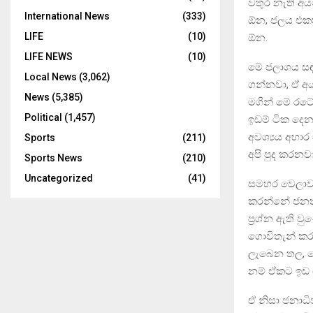
වතුර නැති අ
International News
(333)
ඕන, ජලය එකත
LIFE
(10)
ඕන.
LIFE NEWS
(10)
මේ ජලාශය සඳහ
Local News
(3,062)
ගන්නවා, ඒ අය
News
(5,385)
මගින් මේ රට
Political
(1,457)
ඉඩම් ටික දෙ
අවශ්‍යය අහාර
Sports
(211)
අපි පුද කරනවා
Sports News
(210)
Uncategorized
(41)
සමහර වෙලාවට 
කරන්නේ ජනතාව
ප්‍රශ්න ඇති ව
ගොවිතැන් කර
ලැබෙන තල, ම
නම් ඒකට ඉඩ 
ඒ නිසා ජනාධි