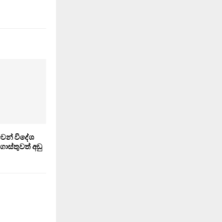
ෙන් විදේශ
 ගාස්තුවත් අඩු