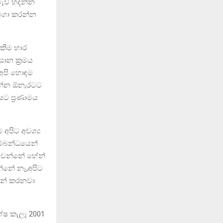
ැව් හදන්න
 වගා කරන්න
ගකීම භාර
ාන ක්‍රමය
 අපි හොඳම
රන්න ඕන,රටට
යට ප්‍රණාමය
අපිට අවශ්‍ය
ම්බන්ධයෙන්
ත් වෙන්නේ හේන්
්නේ නෑ,අපිට
ේන් කරනවා
ේෂ කැලෑ 2001