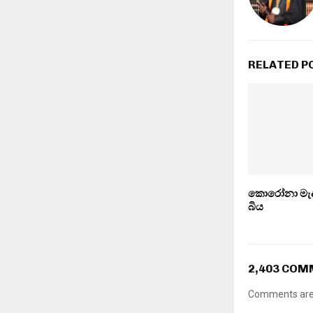
RELATED P
කොරෝනා මැද
බිය
2,403 CO
Comments are 