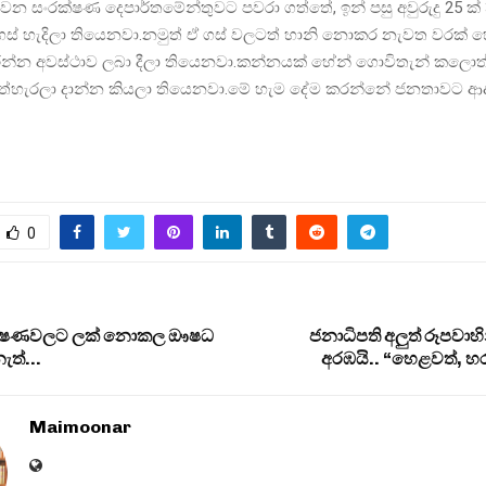
වන සංරක්ෂණ දෙපාර්තමේන්තුවට පවරා ගත්තේ, ඉන් පසු අවුරුදු 25 ක් 
ගස් හැදිලා තියෙනවා.නමුත් ඒ ගස් වලටත් හානි නොකර නැවත වරක් 
න්න අවස්ථාව ලබා දීලා තියෙනවා.කන්නයක් හේන් ගොවිතැන් කලොත
අත්හැරලා දාන්න කියලා තියෙනවා.මේ හැම දේම කරන්නේ ජනතාවට ආදා
0
ික්‍ෂණවලට ලක් නොකල ඖෂධ
ජනාධිපති අලුත් රූපවාහ
නැත්…
අරඹයි.. “හෙළවත්, හර
Maimoonar