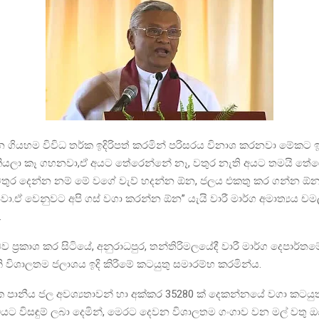
 ගියහම විවිධ තර්ක ඉදිරිපත් කරමින් පරිසරය විනාශ කරනවා මේකට 
ියලා කෑ ගහනවා,ඒ අයට තේරෙන්නේ නෑ, වතුර නැති අයට තමයි තේ
 වතුර දෙන්න නම් මේ වගේ වැව් හදන්න ඕන, ජලය එකතු කර ගන්න ඕන
ා.ඒ වෙනුවට අපි ගස් වගා කරන්න ඕන” යැයි වාරී මාර්ග අමාත්‍යය චම
.
ප්‍රකාශ කර සිටියේ, අනුරාධපුර, තන්තිරිමලයේදී වාරී මාර්ග දෙපාර්තම
විශාලතම ජලාශය ඉදි කිරීමේ කටයුතු සමාරම්භ කරමින්ය.
තුනක පානීය ජල අවශ්‍යතාවන් හා අක්කර 35280 ක් දෙකන්නයේ වගා කටයුත
ුධයට විසඳුම් ලබා දෙමින්, මෙරට දෙවන විශාලතම ගංගාව වන මල් වතු ඔය 