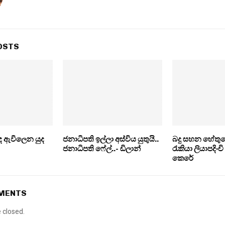
OSTS
 ඇවිලෙන යුද
ජනාධිපති ඉල්ලා අස්විය යුතුයි..
බදු සහන හේතුව
ජනාධිපති ෆේල්..- ඩිලාන්
රැකියා ලියාපදිංචි
කෙරේ
MMENTS
closed.