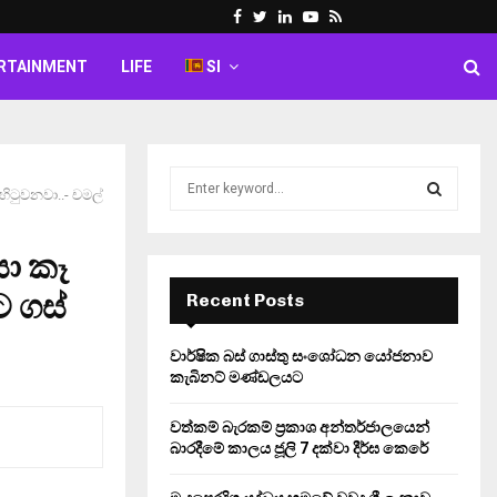
Facebook
Twitter
Linkedin
Youtube
Rss
RTAINMENT
LIFE
SI
S
ිටුවනවා..- චමල්
e
a
S
r
ා කෑ
c
E
h
 ගස්
Recent Posts
f
A
o
වාර්ෂික බස් ගාස්තු සංශෝධන යෝජනාව
r
R
කැබිනට් මණ්ඩලයට
:
C
වත්කම් බැරකම් ප්‍රකාශ අන්තර්ජාලයෙන්
බාරදීමේ කාලය ජූලි 7 දක්වා දීර්ඝ කෙරේ
H