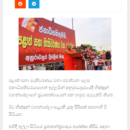
පළාත් සභා මැතිවරණය වහා පවත්වන ලෙස
ජනාධිපතිවරයාගෙන් ඉල්ලමින් අනුරාධපුරයේදී භික්ෂූන්
වහන්සේලාගේ ප්‍රධානත්වයෙන් ජන හමුව පැවැත්වී තිබේ.
ඊට භික්ෂුන් වහන්සේලා සැළකි යුතු පිරිසක් සහභාගී වී
සිටියහ.
එහිදී ඉල්ලා සිටියේ ප්‍රජාතන්ත්‍රවාදය ආරක්ෂා කිරීම සඳහා