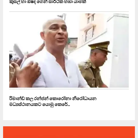
කුසල් හා ඕෂද ගෙන් සාර්ථක හඹා යාමක්
රිමාන්ඩ් කල රන්ජන් කොරෝනා නිරෝධායන
මධ්‍යස්ථානයකට යොමු කෙරේ..