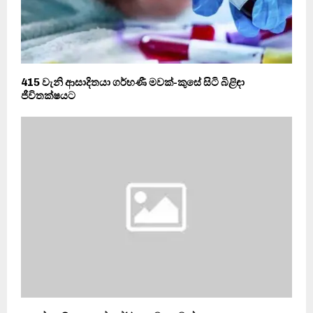
415 වැනි ආසාදිතයා ගර්භණී මවක්-කුසේ සිටි බිළිඳා
ජීවිතක්ෂයට