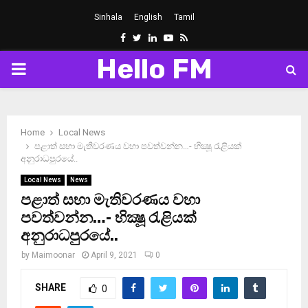
Sinhala
English
Tamil
Facebook
Twitter
Linkedin
Youtube
Rss
Hello FM
PRIMARY
MENU
Home
Local News
පළාත් සභා මැතිවරණය වහා පවත්වන්න…- භික්‍ෂූ රැළියක්
අනුරාධපුරයේ..
Local News
News
පළාත් සභා මැතිවරණය වහා
පවත්වන්න…- භික්‍ෂූ රැළියක්
අනුරාධපුරයේ..
by
Maimoonar
April 9, 2021
0
SHARE
0