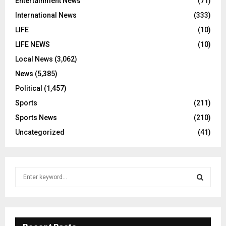
Entertainment News
(71)
International News
(333)
LIFE
(10)
LIFE NEWS
(10)
Local News
(3,062)
News
(5,385)
Political
(1,457)
Sports
(211)
Sports News
(210)
Uncategorized
(41)
S
e
a
S
r
c
E
h