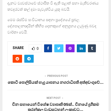
දැනට ව්‍යවස්ථාවේ ස්ථාපිත වී ඇති පළාත් සභා මැතිවරණය
තවදුරටත් කල් දමා පැවැත්විය යුතු බවයි.
මෙම රැස්වීම සංවිධානය සඳහා ප්‍රදේශයේ ප්‍රබල
දේශපාලනඥයින් කිහිප දෙනකුගේ අනුග්‍රහය ලැබුණු බවද
වාර්තා වෙයි.
SHARE
0
PREVIOUS POST
කොටි පොලිසියක් හැදූ යාපනය නගරාධිපති අත්අඩංගුවේ…
NEXT POST
චීන සහායෙන් විශේෂ ව්‍යාපෘති 05ක්.. චීනයේ දුගීකම
තුරන්කල වැඩසටහන් ලංකාවට…