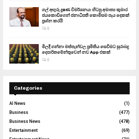
ගල් අඟුරු දූෂණ විමර්ශනය: හිටපු අමාත්‍ය කුමාර
ජයකොඩිගෙන් ජනාධිපති කොමිසම පැය දෙකක්
ප්‍රශ්න කරයි
0
මිලදී ගන්නා මත්පැන්වල ප්‍රමිතිය සෙවීමට සුරාබදු
දෙපාර්තමේන්තුවෙන් නව App එකක්
0
Categories
AI News
(1)
Business
(477)
Business News
(478)
Entertainment
(69)