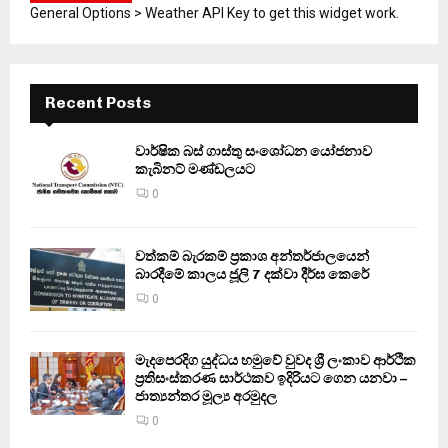
General Options > Weather API Key to get this widget work.
Recent Posts
වාර්ෂික බස් ගාස්තු සංශෝධන යෝජනාව
කැබිනට් මණ්ඩලයට
0
වත්කම් බැරකම් ප්‍රකාශ අන්තර්ජාලයෙන්
බාරදීමේ කාලය ජූලි 7 දක්වා දීර්ඝ කෙරේ
0
මැදපෙරදිග යුද්ධය හමුවේ වුවද ශ්‍රී ලංකාව ආර්ථික
ප්‍රතිසංස්කරණ සාර්ථකව ඉදිරියට ගෙන යනවා –
ජාත්‍යන්තර මූල්‍ය අරමුදල
0