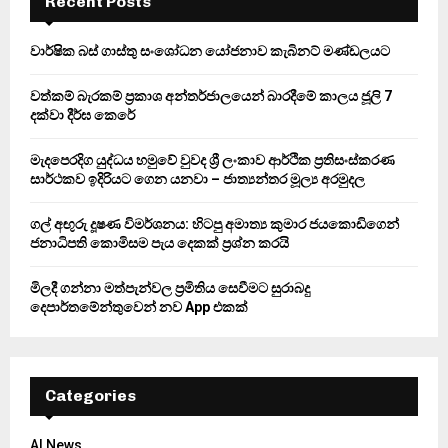
Recent Posts
f
A
o
වාර්ෂික බස් ගාස්තු සංශෝධන යෝජනාව කැබිනට් මණ්ඩලයට
r
R
:
වත්කම් බැරකම් ප්‍රකාශ අන්තර්ජාලයෙන් බාරදීමේ කාලය ජූලි 7
C
දක්වා දීර්ඝ කෙරේ
H
මැදපෙරදිග යුද්ධය හමුවේ වුවද ශ්‍රී ලංකාව ආර්ථික ප්‍රතිසංස්කරණ
සාර්ථකව ඉදිරියට ගෙන යනවා – ජාත්‍යන්තර මූල්‍ය අරමුදල
ගල් අඟුරු දූෂණ විමර්ශනය: හිටපු අමාත්‍ය කුමාර ජයකොඩිගෙන්
ජනාධිපති කොමිසම පැය දෙකක් ප්‍රශ්න කරයි
මිලදී ගන්නා මත්පැන්වල ප්‍රමිතිය සෙවීමට සුරාබදු
දෙපාර්තමේන්තුවෙන් නව App එකක්
Categories
AI News