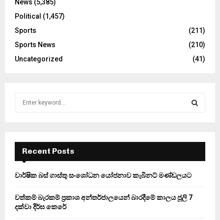
News
(5,385)
Political
(1,457)
Sports
(211)
Sports News
(210)
Uncategorized
(41)
S
e
a
S
r
c
E
h
Recent Posts
f
A
o
වාර්ෂික බස් ගාස්තු සංශෝධන යෝජනාව කැබිනට් මණ්ඩලයට
r
R
:
වත්කම් බැරකම් ප්‍රකාශ අන්තර්ජාලයෙන් බාරදීමේ කාලය ජූලි 7
C
දක්වා දීර්ඝ කෙරේ