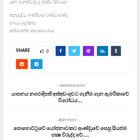
යන මහත්වරු ද එක්ව සිටියහ.
අනුරුද්ධ බණ්ඩාර රණවාරණ,
මාධ්‍ය ලේකම්,
කර්මාන්ත අමාත්‍යාංශය
SHARE
0
PREVIOUS POST
යාපනය නගරාදිපති අත්අඩංගුවට ගැනීම ගැන ඇමරිකාවේ
විරෝධය…
NEXT POST
පොහොට්ටුවේ යෝජනාවකට ආණ්ඩුවේ සෙසු සියළුම
පක්‍ෂ විරුද්ද වේ….