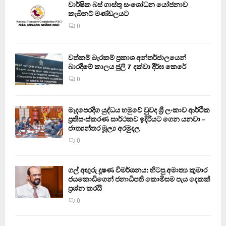
වාර්ෂික බස් ගාස්තු සංශෝධන යෝජනාව
කැබිනට් මණ්ඩලයට
0
වත්කම් බැරකම් ප්‍රකාශ අන්තර්ජාලයෙන්
බාරදීමේ කාලය ජූලි 7 දක්වා දීර්ඝ කෙරේ
0
මැදපෙරදිග යුද්ධය හමුවේ වුවද ශ්‍රී ලංකාව ආර්ථික
ප්‍රතිසංස්කරණ සාර්ථකව ඉදිරියට ගෙන යනවා –
ජාත්‍යන්තර මූල්‍ය අරමුදල
0
ගල් අඟුරු දූෂණ විමර්ශනය: හිටපු අමාත්‍ය කුමාර
ජයකොඩිගෙන් ජනාධිපති කොමිසම පැය දෙකක්
ප්‍රශ්න කරයි
0