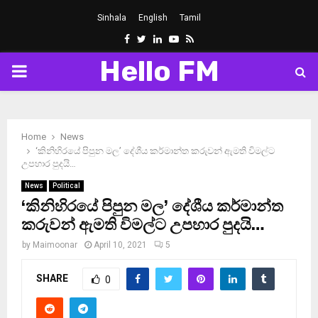
Sinhala
English
Tamil
Facebook
Twitter
Linkedin
Youtube
Rss
Hello FM
PRIMARY
MENU
Home
News
‘කිනිහිරයේ පිපුන මල’ දේශීය කර්මාන්ත කරුවන් ඇමති විමල්ට
උපහාර පුදයි…
News
Political
‘කිනිහිරයේ පිපුන මල’ දේශීය කර්මාන්ත
කරුවන් ඇමති විමල්ට උපහාර පුදයි…
by
Maimoonar
April 10, 2021
5
SHARE
0