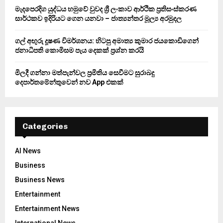
H
මැදපෙරදිග යුද්ධය හමුවේ වුවද ශ්‍රී ලංකාව ආර්ථික ප්‍රතිසංස්කරණ
සාර්ථකව ඉදිරියට ගෙන යනවා – ජාත්‍යන්තර මූල්‍ය අරමුදල
ගල් අඟුරු දූෂණ විමර්ශනය: හිටපු අමාත්‍ය කුමාර ජයකොඩිගෙන්
ජනාධිපති කොමිසම පැය දෙකක් ප්‍රශ්න කරයි
මිලදී ගන්නා මත්පැන්වල ප්‍රමිතිය සෙවීමට සුරාබදු
දෙපාර්තමේන්තුවෙන් නව App එකක්
Categories
AI News
Business
Business News
Entertainment
Entertainment News