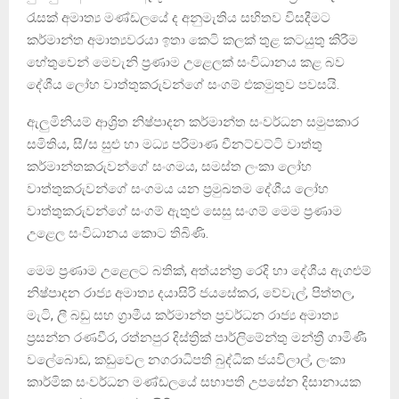
රැසක් අමාත්‍ය මණ්ඩලයේ ද අනුමැතිය සහිතව විසදීමට
කර්මාන්ත අමාත්‍යවරයා ඉතා කෙටි කලක් තුළ කටයුතු කිරීම
හේතුවෙන් මෙවැනි ප්‍රණාම උළෙලක් සංවිධානය කළ බව
දේශීය ලෝහ වාත්තුකරුවන්ගේ සංගම් එකමුතුව පවසයි.
ඇලුමිනියම් ආශ්‍රිත නිෂ්පාදන කර්මාන්ත සංවර්ධන සමුපකාර
සමිතිය, සී/ස සුළු හා මධ්‍ය පරිමාණ චීනට්චට්ටි වාත්තු
කර්මාන්තකරුවන්ගේ සංගමය, සමස්ත ලංකා ලෝහ
වාත්තුකරුවන්ගේ සංගමය යන ප්‍රමුඛතම දේශීය ලෝහ
වාත්තුකරුවන්ගේ සංගම් ඇතුළු සෙසු සංගම් මෙම ප්‍රණාම
උළෙල සංවිධානය කොට තිබිණි.
මෙම ප්‍රණාම උළෙලට බතික්, අත්යන්ත්‍ර රෙදි හා දේශීය ඇගළුම්
නිෂ්පාදන රාජ්‍ය අමාත්‍ය දයාසිරි ජයසේකර, වේවැල්, පිත්තල,
මැටි, ලී බඩු සහ ග්‍රාමීය කර්මාන්ත ප්‍රවර්ධන රාජ්‍ය අමාත්‍ය
ප්‍රසන්න රණවීර, රත්නපුර දිස්ත්‍රික් පාර්ලිමේන්තු මන්ත්‍රී ගාමිණී
වලේබොඩ, කඩුවෙල නගරාධිපති බුද්ධික ජයවිලාල්, ලංකා
කාර්මික සංවර්ධන මණ්ඩලයේ සභාපති උපසේන දිසානායක