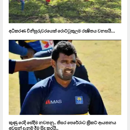
අධිකරණ විනිසුරුවරයෙක් රොට්ටුකුලම රක්‍ෂිතය වනසයි…
කුණු රෙදි සේදීම නවතනු.. තිසර පෙරේරාට ක‍්‍රිකට් ආයතනය
අවසන් දැනුම් දීම සිදු කරයි..