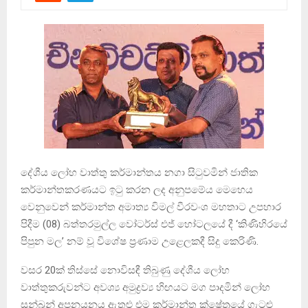
දේශීය ලෝහ වාත්තු කර්මාන්තය නගා සිටුවමින් ජාතික
කර්මාන්තකරණයට ඉටු කරන ලද අනුපමේය මෙහෙය
වෙනුවෙන් කර්මාන්ත අමාත්‍ය විමල් වීරවංශ මහතාට උපහාර
පිදීම (08) බත්තරමුල්ල වෝටර්ස් එජ් හෝටලයේ දී ‘කිණිහිරයේ
පිපුන මල’ නම් වූ විශේෂ ප්‍රණාම උළෙලකදී සිදු කෙරිණි.
වසර 20ක් තිස්සේ නොවිසඳී තිබුණු දේශීය ලෝහ
වාත්තුකරුවන්ට අවශ්‍ය අමුද්‍රව්‍ය හිඟයට මග පාදමින් ලෝහ
සුන්බුන් අපනයනය ඇතුළු එම කර්මාන්ත ක්ෂේත්‍රයේ ගැටළු