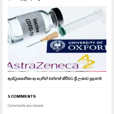
ඇස්ට්‍රාසෙනිකා ආ සැනින් එන්නත් කිරීමට ශ්‍රී ලංකාව සූදානම්
5 COMMENTS
Comments are closed.